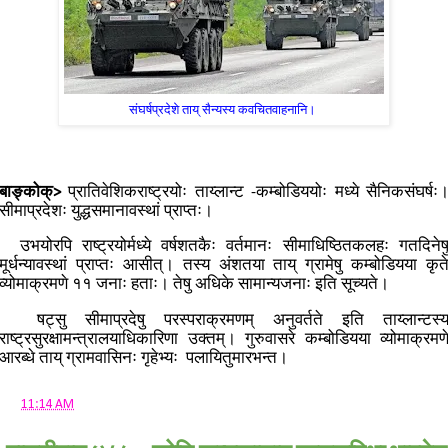
संघर्षप्रदेशे ताय् सैन्यस्य कवचितवाहनानि।
बाङ्कोक्>
प्रातिवेशिकराष्ट्रयोः ताय्लान्ट -कम्बोडिययोः मध्ये सैनिकसंघर्षः
सीमाप्रदेशः युद्धसमानावस्थां प्राप्तः।
उभयोरपि राष्ट्रयोर्मध्ये वर्षशतकैः वर्तमानः सीमाधिष्ठितकलहः गतदिनेष
मूर्धन्यावस्थां प्राप्तः आसीत्। तस्य अंशतया ताय् ग्रामेषु कम्बोडियया कृत
व्योमाक्रमणे ११ जनाः हताः। तेषु अधिके सामान्यजनाः इति सूच्यते।
षट्सु सीमाप्रदेषु परस्पराक्रमणम् अनुवर्तते इति ताय्लान्टस्
राष्ट्रसुरक्षामन्त्रालयाधिकारिणा उक्तम्। गुरुवासरे कम्बोडियया व्योमाक्रमण
आरब्धे ताय् ग्रामवासिनः गृहेभ्यः पलायितुमारभन्त।
at
11:14 AM