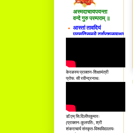
अस्मदाचार्यपर्यन्तां
वन्दे गुरु परम्पराम् ॥
आस्तां तावदियं
प्रसूतिसमये दुर्वारशूलव्यथा
नैरुच्यं तनुशोषणं मलमयी
शय्या च सांवत्सरी ।
एकस्यापि न गर्भ-भार-भरण-
क्लेशस्य यस्याः क्षमो
दातुं निष्कृतिमुन्नतोऽपि
तनयस्तस्यैः जनन्यै
केरळस्य प्राक्तन-शिक्षामंत्री
नमः॥–
प्रोफ. सी रवीन्द्रनाथ:
डॉ.एम् सि.दिलीपकुमारः
(प्राक्तन-कुलपतिः, श्री
शंकराचार्य संस्कृत-विश्वविद्यालयः