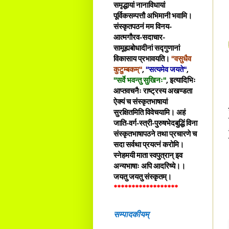
समृद्धायां नानाविधायां
पूर्विकसम्पत्तौ अभिमानी भवामि।
संस्कृतपठनं मम विनय-
आत्मगौरव-सदाचार-
सामूह्यबोधादीनां सद्गुणानां
विकासाय प्रभावयति।
"वसुधैव
कुटुम्बकम्"
,
"सत्यमेव जयते"
,
"सर्वे भवन्तु सुखिनः"
, इत्यादिभिः
आप्तवचनैः राष्ट्रस्य अखण्डता
ऐक्यं च संस्कृतभाषायां
सुरक्षितमिति विवेचयामि। अहं
जाति-वर्ग-स्त्री-पुरुषभेदबुद्धिं विना
संस्कृतभाषापठने तथा प्रचारणे च
सदा सर्वथा प्रयत्नं करोमि।
स्नेहमयी माता स्वपुत्रान् इव
अन्यभाषाः अपि आदरिष्ये।।
जयतु जयतु संस्कृतम्।
******************
सम्पादकीयम्