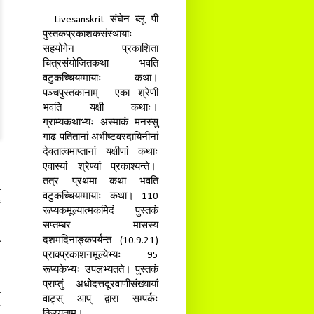
Livesanskrit संघेन ब्लू पी
पुस्तकप्रकाशकसंस्थायाः
सहयोगेन प्रकाशिता
चित्रसंयोजितकथा भवति
वटुकच्चियम्मायाः कथा।
पञ्चपुस्तकानाम् एका श्रेणी
भवति यक्षी कथाः।
ग्राम्यकथाभ्यः अस्माकं मनस्सु
गाढं पतितानां अभीष्टवरदायिनीनां
देवतात्वमाप्तानां यक्षीणां कथाः
एवास्यां श्रेण्यां प्रकाश्यन्ते।
ः
तत्र प्रथमा कथा भवति
ा
वटुकच्चियम्मायाः कथा। 110
ं
रूप्यकमूल्यात्मकमिदं पुस्तकं
सप्तम्बर मासस्य
दशमदिनाङ्कपर्यन्तं (10.9.21)
ा
प्राक्प्रकाशनमूल्येभ्यः 95
३
रूप्यकेभ्यः उपलभ्यतते। पुस्तकं
प्राप्तुं अधोदत्तदूरवाणीसंख्यायां
े
वाट्स् आप् द्वारा सम्पर्कः
न