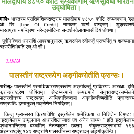
मालद्वीपाय ४८५० कोटि रूप्यकाणाम् ऋणसुविधा भारतेन
उद्घोषिता।
माले>
भारतस्य प्रातिवेशिकराष्ट्राय मालद्वीपाय ४८५० कोटि रूप्यकाणाम् 'एल
ओ सि' [Line Of Credit] नामकम् ऋणं वाग्दत्तम्। शुक्रवासर
भारतप्रधानमन्त्रिणः नरेन्द्रमोदिनः सन्दर्शनवेलायामासीदियं घोषणा।
पूर्वनिश्चितं धनराशिं आवश्यानुसारम् ऋणरूपेण स्वीकर्तुं प्रत्यर्पितुं च शक्यमान
ऋणरीतिर्भवति एल् ओ सी।
at
7:38 AM
पालस्तीनं राष्ट्ररूपेण अङ्गीकरोतीति फ्रान्सः।
पारीस्>
पालस्तीनं परमाधिकारराष्ट्ररूपेण अङ्गीकर्तुं प्रक्रियाः आरब्धाः इत
फ्रान्सराष्ट्रेण घोषितम्। सेप्टम्बरमासे सम्पद्यमाने संयुक्तराष्ट्रसम्मेलन
पालस्तीनस्य राष्ट्रपदम् आधिकारिकतया अङ्गीकरिष्यतीति फ्रान्सस्
राष्ट्रपतिः इम्मानुवल् मक्रोणेन निगदितम्।
किन्तु फ्रान्सस्य क्रियाविधिः इस्रयेलेन अमेरिकया च निशितेन विमृष्टः
"इस्रयेलस्य उन्मूलनाय आधारशिलान्यास एव अनेन साध्यः " इति इस्रयेलस्
प्रधानमन्त्रिणा बञ्चमिन् नेतन्याहुना उक्तम्। संयुक्तराष्ट्रसभायां १९
अङ्गराष्ट्रेषु १४२ राष्ट्राणि पालस्तीनस्य राष्ट्रपदम् अङ्गीकुर्वन्ति।