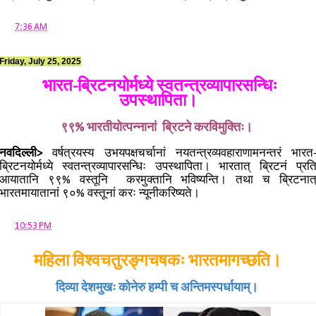
at
7:36 AM
Friday, July 25, 2025
भारत-ब्रिटनयोर्मध्ये स्वतन्त्रव्यापारसन्धिः
उपस्थापिता।
९९% भारतीयोत्पन्नानां ब्रिटने करविमुक्तिः।
नवदिल्ली>
वर्षत्रयस्य उभयपक्षचर्चानां नयतन्त्रव्यवहाराणामनन्तरं भारत
ब्रिटनयोर्मध्ये स्वतन्त्रव्यापारसन्धिः उपस्थापिता। भारतात् ब्रिटनं प्रत
आयातानि ९९% वस्तूनि करमुक्तानि भविष्यन्ति। तथा च ब्रिटनात
भारतमायातानां ९०% वस्तूनां करः न्यूनीकरिष्यते।
at
10:53 PM
महिला विश्वचतुरङ्गचषकः भारतमागच्छति।
दिव्या देशमुखः कोनेरु हम्पी च अन्तिमस्पर्धायाम्।