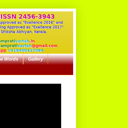
w Words
Gallery