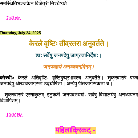
समस्थितिभञ्जकेन विजेत्री निश्चेष्यते।
at
7:43 AM
Thursday, July 24, 2025
केरले वृष्टिः तीव्रतरा अनुवर्तते।
श्वः सर्वेषु जनपदेषु जाग्रत्तानिर्देशः।
जनपदद्वये अनध्ययनदिनम्।
कोच्ची>
केरले अतिवृष्टिः वृष्टिदुष्प्रभावश्च अनुवर्तेते। शुक्रवासरे पञ्
जनपदेषु ओरञ्चजाग्रत्ता उद्घोषिता। अन्येषु पीतजागरूकता च।
शुक्रवासरे एरणाकुलम् इटुक्की जनपदस्थयोः सर्वेषु विद्यालयेषु अनध्ययनम
विज्ञापितम्।
at
10:30 PM
महिलाक्रिकट् -