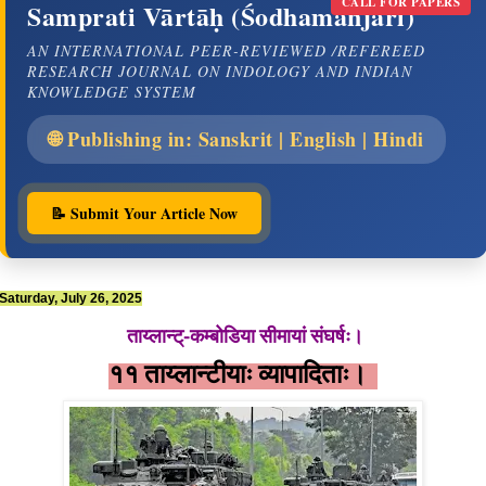
CALL FOR PAPERS
Samprati Vārtāḥ (Śodhamañjarī)
AN INTERNATIONAL PEER-REVIEWED /REFEREED
RESEARCH JOURNAL ON INDOLOGY AND INDIAN
KNOWLEDGE SYSTEM
🌐 Publishing in: Sanskrit | English | Hindi
📝 Submit Your Article Now
Saturday, July 26, 2025
ताय्लान्ट्-कम्बोडिया सीमायां संघर्षः।
११ ताय्लान्टीयाः व्यापादिताः।