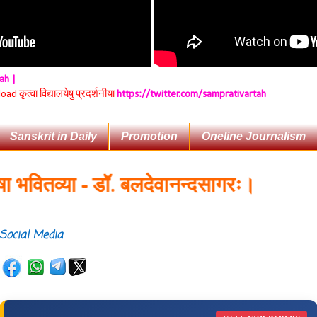
tah |
 कृत्वा विद्यालयेषु प्रदर्शनीया
https://twitter.com/samprativartah
Sanskrit in Daily
Promotion
Oneline Journalism
ितव्या - डॉ. बलदेवानन्दसागरः।
Social Media