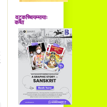
वटुकच्चियम्मायाः
कथा
-
ि
्