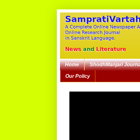
Home
ShodhManjari Journa
Our Policy