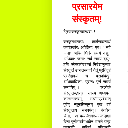
प्रसारयेम
संस्कृतम्!
प्रिय संस्कृतबान्धवाः !
संस्कृतभाषायाः कार्यसाधनार्थं
कार्यकर्तार: अपेक्षिता: एव। ' सर्वे
जनाः अधिकाधिकं समयं दद्यु:,
अधिका: जना: सर्वं समयं दद्यु:'
इति ज्येष्ठसोदराणां निदेशानुसारं
संस्कृतं उन्नतस्थानं नेतुं प्रतिगृहं
प्रतिहृदयं च प्रापयितुम्
अधिकाधिकाः युवानः पूर्णं समयं
समर्पयेयुः। प्रत्येकं
संस्कृतच्छात्रः स्वस्य अध्ययन
कालानन्तरम्, उद्योगप्रवेशात्
पूर्वम् न्यूनातिन्यूनम् एकं वर्षं
संस्कृताय समर्पयेत्। वेतनेन
विना, अन्यव्यक्तिगत-आकाङ्क्षा
विना पूर्णसमर्पणभावेन भारते यत्र
कुत्रापि सूचितं यत्किमपि