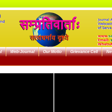
l
Web-Journal
Our Motto
Grievance Cell
Ne