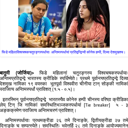
फिडे महिलाविश्वचषकचतुरङ्गस्पर्धायाः अन्तिमस्पर्धायां प्रतिद्वन्द्विन्यौ कोनेरू हम्पी, दिव्या देशमुखश्च।
बातुमी (जोर्जिया)>
फिडे महिलानां चतुरङ्गस्य विश्वचषकस्पर्धाया
अन्तिमप्रतिद्वन्द्वे भारतस्य क्रीडिके स्पर्धिष्येते। प्रथमे पूर्वान्त्यप्रतिद्वन्द्वे दिव्य
देशमुख नामिका १९ वयस्का भूतपूर्वा विश्ववीरा चीनीया टान् सोङ्की नामिका
पराजित्य अन्तिमस्पर्धां प्राविशत् (१.५ - ०.५)।
इतरस्मिन् पूर्वान्त्यप्रतिद्वन्द्वे भारतस्यैव कोनेरु हम्पी चीनस्य वरिष्ठा क्रीडिक
लेय् टिन् जि नामिकां समस्थितिभञ्जकस्पर्धायां [Tie breaker] ५ - 
अङ्कक्रमेण पराजित्य अन्तिमचरणं प्राविशत्।
अन्तिमस्पर्धायाः प्रथमक्रीडा २६ तमे दिनाङ्के, द्वितीयक्रीडा २७ तम
दिनाङ्के च सम्पत्स्येते। समस्थितिः भवेत्तर्हि २८ तमे दिनाङ्के आयोज्यमाने