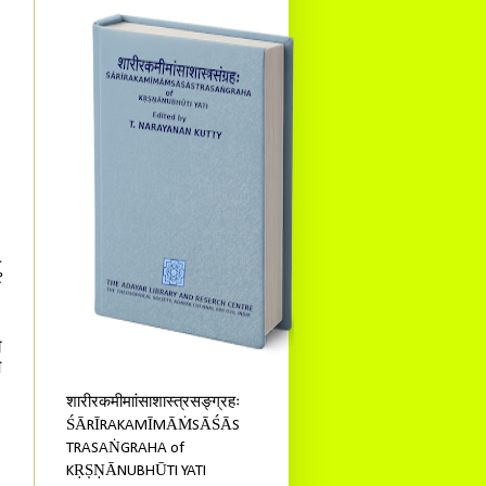
।
ु
े
य
े
शारीरकमीमाांसाशास्त्रसङ्ग्रहः
ŚĀRĪRAKAMĪMĀṀSĀŚĀS
TRASAṄGRAHA of
KṚṢṆĀNUBHŪTI YATI