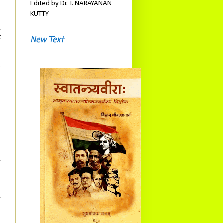
Edited by Dr. T. NARAYANAN
KUTTY
्
New Text
े
ा
ि
े
य
।
य
३