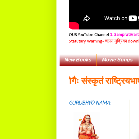
OUR YouTube Channel
1. SampratiVar
Statutary Warning-
चलन मुद्रिका download
New Books
Movie Songs
व्यावहारिकप्रयोगैः संस्कृतं राष्ट्रियभाषा भव
GURUBHYO NAMA:
सदाशिवसमारम्भां
शङ्कराचार्य मध्यमाम्।