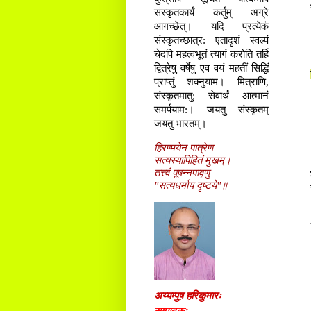
संस्कृतकार्यं कर्तुम् अग्रे
आगच्छेत्। यदि प्रत्येकं
संस्कृतच्छात्र: एतादृशं स्वल्पं
चेदपि महत्वभूतं त्यागं करोति तर्हि
द्वित्रेषु वर्षेषु एव वयं महतीं सिद्धिं
प्राप्तुं शक्नुयाम। मित्राणि,
संस्कृतमातु: सेवार्थं आत्मानं
समर्पयाम:। जयतु संस्कृतम्
जयतु भारतम्।
हिरण्मयेन पात्रेण
सत्यस्यापिहितं मुखम्।
तत्त्वं पूषन्नपावृणु
"सत्यधर्माय दृष्टये"॥
अय्यम्पुष़ हरिकुमारः