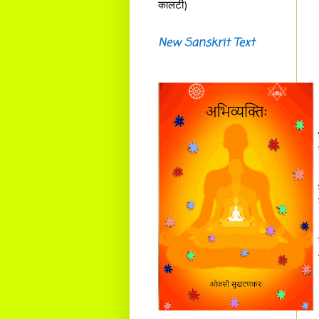
कालटी)
New Sanskrit Text