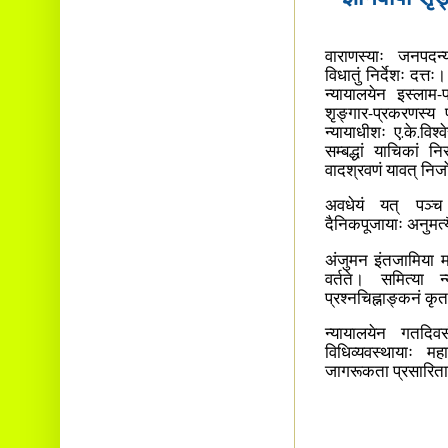
वाराणस्याः जनपदन्य
विधातुं निर्देशः दत्त
न्यायालयेन इस्लाम-
शृङ्गार-प्रकरणस्य प
न्‍यायाधीशः ए.के.विश्
सम्बद्धां याचिकां न
वादश्रवणं यावत् निजोत
अवधेयं यत् पञ्च म
दैनिकपूजायाः अनुमत्य
अंजुमन इंतजामिया मस्
वर्तते। समित्या न्
प्रश्नचिह्नाङ्कनं कृ
न्यायालयेन गतदिवसी
विधिव्यवस्थायाः मह
जागरूकता प्रसारिता