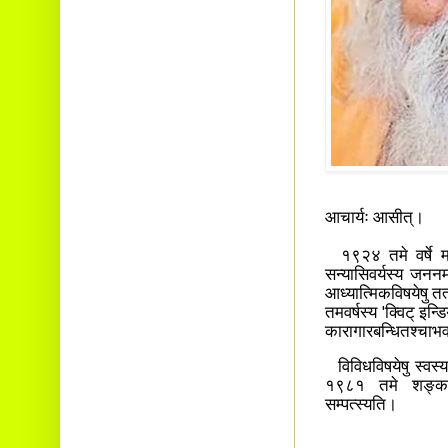
आचार्यः आसीत्।
१९२४ तमे वर्षे मध
सन्यासिवर्यस्य जननम
आध्यात्मिकविषयेषु त
तमवर्षस्य 'क्विट् इन्ड
कारागारबन्धितश्चाभ
विविधविषयेषु स्वस्य 
१९८१ तमे शङ्कराच
सम्पत्स्यति।