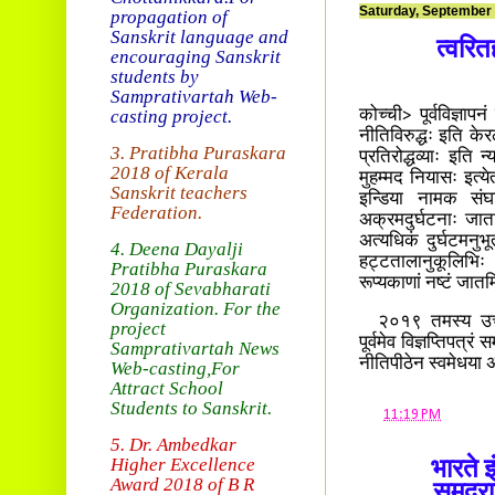
Saturday, September 
propagation of
Sanskrit language and
त्वरित
encouraging Sanskrit
students by
Samprativartah
Web-
casting project.
कोच्ची> पूर्वविज्ञाप
नीतिविरुद्धः इति के
3. Pratibha Puraskara
प्रतिरोद्धव्याः इति न
2018 of
Kerala
मुहम्मद नियासः इत्ये
Sanskrit teachers
इन्डिया नामक संघ
Federation.
अक्रमदुर्घटनाः जात
अत्यधिकं दुर्घटमनु
4. Deena Dayalji
हट्टतालानुकूलिभिः भ
Pratibha Puraskara
रूप्यकाणां नष्टं जा
2018
of Sevabharati
Organization
. For the
२०१९ तमस्य उच्चन्य
project
पूर्वमेव विज्ञप्तिपत्
Samprativartah News
नीतिपीठेन स्वमेधया
Web-casting
,For
Attract School
Students to Sanskrit.
at
11:19 PM
5. Dr. Ambedkar
Higher Excellence
भारते 
Award 2018
of B R
समुद्रा