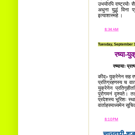
उभयोरपि राष्ट्रयोः सै
अधुना युद्धं विना प्
इत्याशास्महे ।
at
8:34 AM
Tuesday, September 
रष्या-यु
रष्यायाः प्रत
कीव्> युक्रेनेन सह रष
प्रतिग्रहणस्य च वार
युक्रेनेन प्रतिगृही
पुरोगमनं दृश्यते। त
प्रदेशस्य भूरिशः स्थ
वार्ताहरमाध्यमेन सूच
at
8:10 PM
ज्ञानवापी-शृ