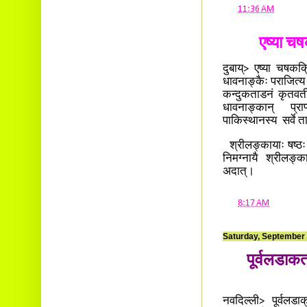
at
11:36 AM
एष्या च
दुबाय्> एष्या चषकक्र
धावनाङ्कैः पराजित्य 
कन्दुकताडनं कृतवती
धावनाङ्कान् प्राप्
पाकिस्थानस्य सर्वे 
श्रीलङ्कायाः षष्ठः ए
निमग्नायै श्रीलङ्
अदात्।
at
8:17 AM
Saturday, September 
पूर्वलडाक
नवदिल्ली> पूर्वलडाक