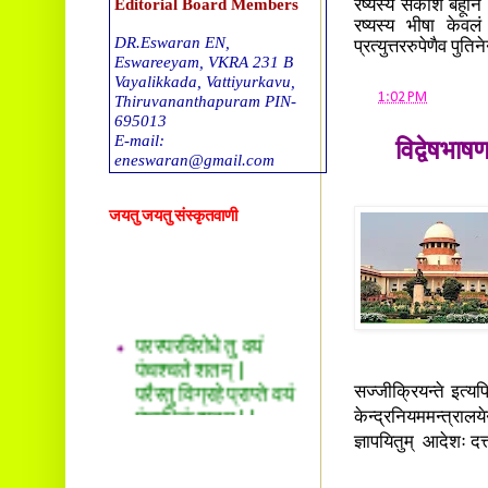
Editorial Board Members
रष्यस्य सकाशं बहूनि आ
रष्यस्य भीषा केव
DR.Eswaran EN,
प्रत्युत्तररुपेणैव पुत
Eswareeyam, VKRA 231 B
Vayalikkada, Vattiyurkavu,
at
1:02 PM
Thiruvananthapuram PIN-
695013
E-mail:
विद्वेषभाषण
eneswaran@gmail.com
DR. T G Sreekumar
जयतु जयतु संस्कृतवाणी
Tholalil, Okkal 683550. E-
mail
drtgsreekumar@gmail.com
DR. Sreekala O S
परस्परविरोधे तु वयं
Thachappillil House, Kalady
P O -683578
पंचश्चते शतम् |
E-mail:
परैस्तु विग्रहे प्राप्ते वयं
drsreepradeep@gmail.com
पंचाधिकं शतम् ||
सज्जीक्रियन्ते इत्यपि
Ravikumar. S
केन्द्रनियममन्त्रा
Sreesankaram(H), Mattoor,
ज्ञापयितुम् आदेशः दत
Kalady P O,
Ernakulam (dst), Kerala.PIN