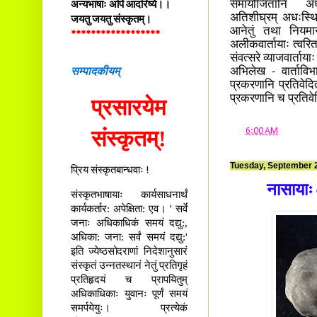
समायोजितानि अध्यय
अन्यभाषाः अपि आदरिष्ये।।
अतिशीघ्रम् अधःस्थितज
जयतु जयतु संस्कृतम्।
आनेतुं तथा नियमा
******************
अलीकवार्तायाः त्वरि
संवत्सरे व्याजवार्ता
सम्पादकीयम्
अभिलेख - वार्ताव
प्रकरणानि प्रतिवे
प्रकरणानि च प्रतिव
प्रसारयेम
संस्कृतम्!
at
6:00 AM
Tuesday, September 
प्रिय संस्कृतबान्धवाः !
नासायाः 
संस्कृतभाषायाः कार्यसाधनार्थं
कार्यकर्तार: अपेक्षिता: एव। ' सर्वे
जनाः अधिकाधिकं समयं दद्यु:,
अधिका: जना: सर्वं समयं दद्यु:'
इति ज्येष्ठसोदराणां निदेशानुसारं
संस्कृतं उन्नतस्थानं नेतुं प्रतिगृहं
प्रतिहृदयं च प्रापयितुम्
अधिकाधिकाः युवानः पूर्णं समयं
समर्पयेयुः। प्रत्येकं