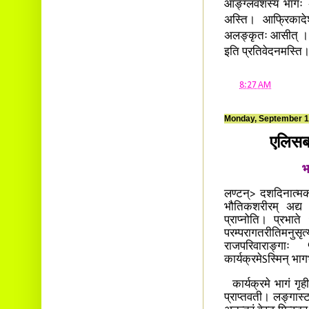
आङ्ग्लवंशस्य भागः अ
अस्ति। आफ्रिकादेशस
अलङ्कृतः आसीत् । शेष
इति प्रतिवेदनमस्ति
at
8:27 AM
Monday, September 1
एलिसबत्
भ
लण्टन्> दशदिनात्मकस
भौतिकशरीरम् अद्य लण
प्राप्नोति। प्रभा
परम्परागतरीतिमनुस
राजपरिवाराङ्गाः 
कार्यक्रमेSस्मिन् भा
कार्यक्रमे भागं गृहीत
प्राप्तवती। लङ्गास्टर