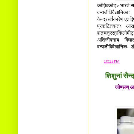
कोष़िक्कोट्> भारते 
वन्यजीविवैज्ञानि
केन्द्रसर्वकारेण एतद्व
प्रकटितवन्तः आसन
शतचतुरस्रकिलोमीट्टर
अतिजीवनाय विघा
वन्यजीविवैज्ञानिकः 
at
10:13 PM
शिशुनां सैन
जोण्सण् आन