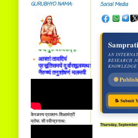
GURUBHYO NAMA:
Social Media
सदाशिवसमारम्भां
शङ्कराचार्य मध्यमाम्।
अस्मदाचार्यपर्यन्तां
वन्दे गुरु परम्पराम् ॥
Samprati
आस्तां तावदियं
AN INTERNA
प्रसूतिसमये दुर्वारशूलव्यथा
RESEARCH J
नैरुच्यं तनुशोषणं मलमयी
KNOWLEDGE
शय्या च सांवत्सरी ।
एकस्यापि न गर्भ-भार-भरण-
🌐 Publis
क्लेशस्य यस्याः क्षमो
दातुं निष्कृतिमुन्नतोऽपि
तनयस्तस्यैः जनन्यै
📝 Submit Y
नमः॥–
केरळस्य प्राक्तन-शिक्षामंत्री
प्रोफ. सी रवीन्द्रनाथ:
Thursday, September