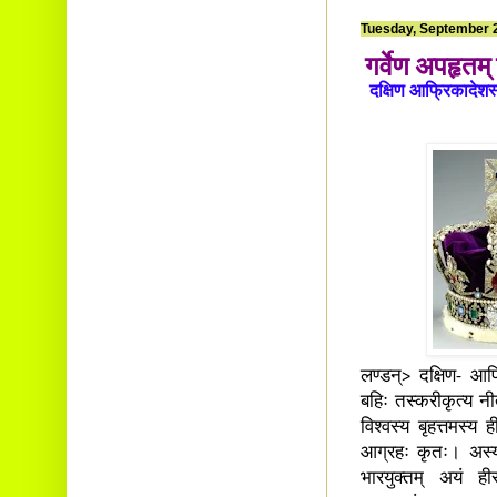
Tuesday, September 
गर्वेण अपहृतम् 
दक्षिण आफ्रिकादेशस्य ज
लण्डन्> दक्षिण- आफ्रि
बहिः तस्करीकृत्य नीत
विश्वस्य बृहत्तमस्य
आग्रहः कृतः। अस्
भारयुक्तम् अयं ही