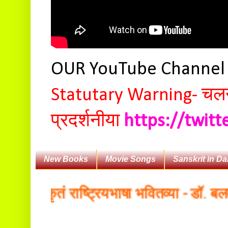
OUR YouTube Channe
Statutary Warning-
चलन 
प्रदर्शनीया
https://twit
New Books
Movie Songs
Sanskrit in Da
स्कृतं राष्ट्रियभाषा भवितव्या - डॉ. बलदेवानन