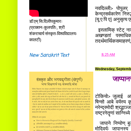
नवदिल्ली> पोपुलर्
केन्द्रसर्वकारेण निर
[यू ए पि ए] अनुसृत्
डॉ.एम् सि.दिलीपकुमारः
(प्राक्तन-कुलपतिः, श्री
इस्लामिक् स्टेट् ना
शंकराचार्य संस्कृत-विश्वविद्यालयः
अखण्डतां परमाधिका
कालटी)
तदर्थमार्थिकसमाहरणं
New Sanskrit Text
at
8:25 AM
Wednesday, Septembe
जाप्पान
टोकियो> जुलाई अष्ट
षिन्सो आबे वर्यस्य 
नरेन्द्रमोदी श्रद्धाञ
राष्ट्रनेतॄणां सान्नि
जापाने निप्पोण् बु
मोदिवर्यः जापानस्य