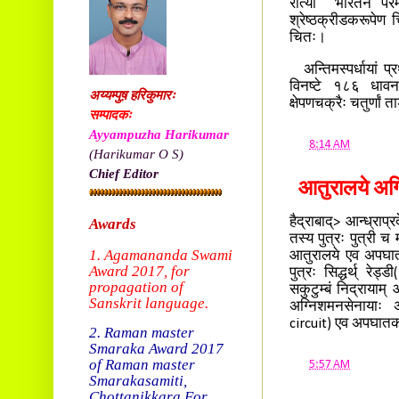
रीत्या भारतेन परम्
श्रेष्ठक्रीडकरूपेण 
चितः।
अन्तिमस्पर्धायां प्
विनष्टे १८६ धावनाङ
अय्यम्पुष़ हरिकुमारः
क्षेपणचक्रैः चतुर्णां
सम्पादकः
Ayyampuzha Harikumar
at
8:14 AM
(Harikumar O S)
Chief Editor
आतुरालये अग्
हैद्राबाद्> आन्ध्राप्
Awards
तस्य पुत्रः पुत्री च 
1. Agamananda Swami
आतुरालये एव अपघातः
Award 2017, f
or
पुत्रः सिद्धर्थ् रे
propagation of
सकुटुम्बं निद्रायाम् 
Sanskrit language.
अग्निशमनसेनायाः अ
circuit) एव अपघात
2. Raman master
Smaraka Award 2017
of Raman master
at
5:57 AM
Smarakasamiti,
Chottanikkara.
For