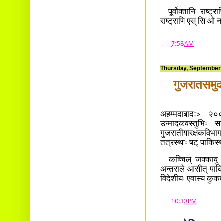
पूर्वोक्तानि राष्ट्
राष्ट्राणि एस् सि ओ
at
7:58 AM
Thursday, September
गुजरातसमुद्
अहम्मदाबादः> २००
उन्मादकवस्तुभिः स
गुजरातीयारक्षकवि
तत्रस्थाः षट् पाकि
कच्चिल् जक्कावु म
अन्तराले आसीत् पाक
विदेशीयः एवास्य कुक
at
10:30 PM