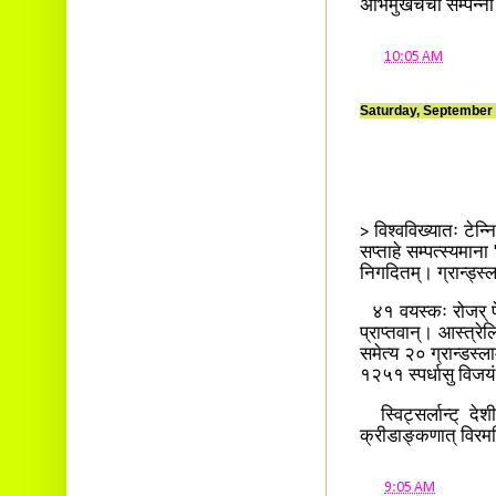
अभिमुखचर्चा सम्पन्न
at
10:05 AM
Saturday, September 
> विश्वविख्यातः टेन
सप्ताहे सम्पत्स्यमाना
निगदितम्। ग्रान्ड्स्
४१ वयस्कः रोजर् फे
प्राप्तवान्। आस्त्रे
समेत्य २० ग्रान्डस्ल
१२५१ स्पर्धासु विजय
स्विट्सर्लान्ट् दे
क्रीडाङ्कणात् विर
at
9:05 AM