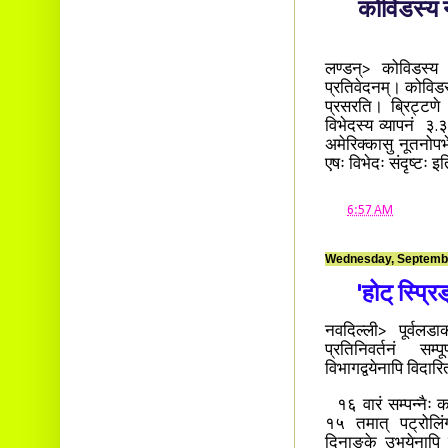
कोविडस्य न
लण्डन्> कोविडस्य 
प्रतिवेदनम्। कोविड
प्रसरति। ब्रिट्टण
विभेदस्य व्यापनं ३.३
अमेरिक्कासु नूतनोपभे
एषः विभेदः संदृष्टः 
at
6:57 AM
Wednesday, Septembe
'होट् स्प्रिङ
नवदिल्ली> पूर्वलडाक
प्रतिनिवर्तनं सम
विभागद्वयेनापि विदा
१६ वारं सम्पन्नैः क
१५ तमात् पट्रोलिंग्
दिनाङ्के उभयेनापि रा