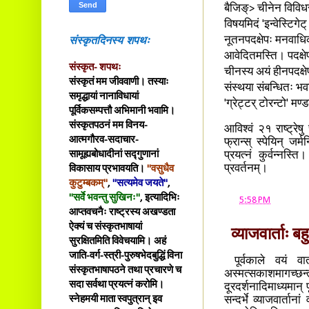
बैजिङ्> चीनेन विविधरा
विषयमिदं 'इन्वेस्टिगेट
संस्कृतदिनस्य शपथः
नूतनपदक्षेपः मनवाधि
आवेदितमस्ति। पदक्षेपः
संस्कृत- शपथः
चीनस्य अयं हीनपदक्षेपः
संस्कृतं मम जीववाणी। तस्याः
संस्थया संबन्धितः भ
समृद्धायां नानाविधायां
'ग्रेट्टर् टोरन्टो' म
पूर्विकसम्पत्तौ अभिमानी भवामि।
संस्कृतपठनं मम विनय-
आविश्वं २१ राष्ट्रे
आत्मगौरव-सदाचार-
फ्रान्स् स्पेयिन् जर्
सामूह्यबोधादीनां सद्गुणानां
प्रयत्नं कुर्वन्नस्
प्रवर्तनम्।
विकासाय प्रभावयति।
"वसुधैव
कुटुम्बकम्"
,
"सत्यमेव जयते"
,
"सर्वे भवन्तु सुखिनः"
, इत्यादिभिः
at
5:58 PM
आप्तवचनैः राष्ट्रस्य अखण्डता
ऐक्यं च संस्कृतभाषायां
व्याजवार्ताः
सुरक्षितमिति विवेचयामि। अहं
जाति-वर्ग-स्त्री-पुरुषभेदबुद्धिं विना
पूर्वकाले वयं वार
संस्कृतभाषापठने तथा प्रचारणे च
अस्मत्सकाशमागच्छन्
सदा सर्वथा प्रयत्नं करोमि।
दूरदर्शनादिमाध्यमान् 
स्नेहमयी माता स्वपुत्रान् इव
सन्दर्भे व्याजवार्ता