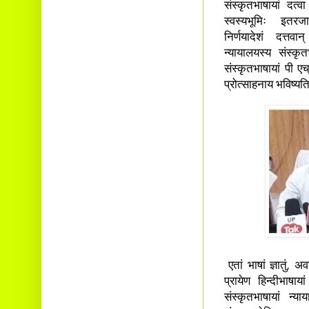
संस्कृतभाषायां दत्
स्वस्यभूमिः इतरजात
निर्णयादेशं दत्तव
न्यायालयस्य संस्क
संस्कृतभाषायां पी ए
प्रोत्साहनाय भविष्यति
एतां भाषां ज्ञातुं, 
प्रायेण हिन्दीभाषा
संस्कृतभाषायां न्य