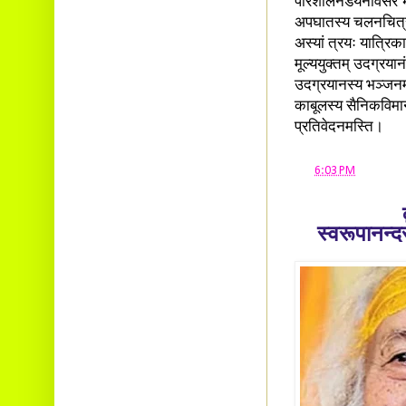
परिशीलनडयनावसरे भग्न
अपघातस्य चलनचित्रख
अस्यां त्रयः यात्रिक
मूल्ययुक्तम् उदग्रया
उदग्रयानस्य भञ्जनम्
काबूलस्य सैनिकविमानप
प्रतिवेदनमस्ति।
at
6:03 PM
स्वरूपानन्द