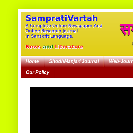
Home
ShodhManjari Journal
Web-Journ
Our Policy