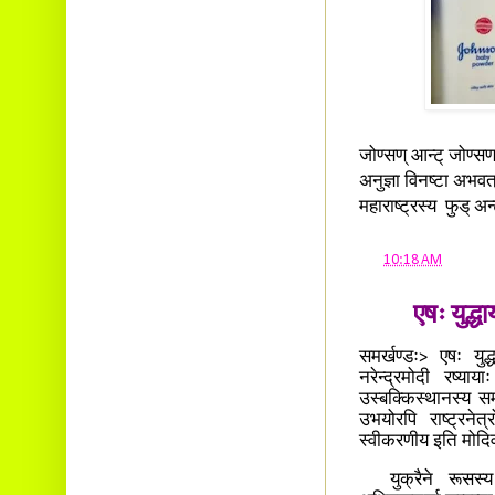
जोण्सण् आन्ट् जोण्सणस
अनुज्ञा विनष्टा अभवत
महाराष्ट्रस्य फुड् अन्ट
at
10:18 AM
एषः युद्ध
समर्खण्डः> एषः युद
नरेन्द्रमोदी रष्याय
उस्बक्किस्थानस्य सम
उभयोरपि राष्ट्रनेत
स्वीकरणीय इति मोदिव
युक्रैने रूसस्य 