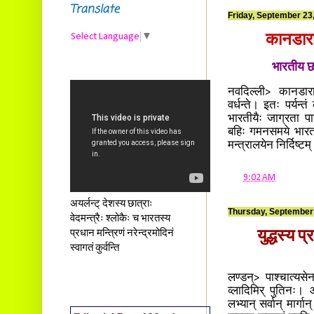
Translate
Friday, September 23
Select Language
▼
कानडाराज
भारतीय छ
नवदिल्ली> कानडाराज्
वर्धन्ते। इतः पर्यन
भारतीयैः जाग्रता प
बहिः गमनसमये भारता
मन्त्रालयेन निर्दिष्टम
at
9:02 AM
अयर्लन्ट् देशस्य छात्राः
Thursday, September
वेदमन्त्रैः श्लोकैः च भारतस्य
प्रधान मन्त्रिणं नरेन्द्रमोदिनं
युद्धस्य प
स्वागतं कुर्वन्ति
लण्डन्> पाश्चात्यसेना
व्लादिमिर् पुतिनः। 
लभ्यान् सर्वान् मार्गा