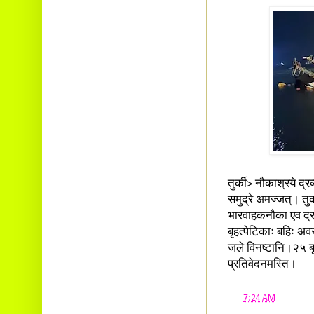
Ambalavayal P.O.
Wayanad Dist. Pin: 673593
E-mail:
cbvinayak@gmail.com
तुर्की> नौकाश्रये द्
समुद्रे अमज्जत्। तुर्क
भारवाहकनौका एव द्र
बृहत्पेटिकाः बहिः अव
जले विनष्टानि।२५ बृ
प्रतिवेदनमस्ति।
at
7:24 AM