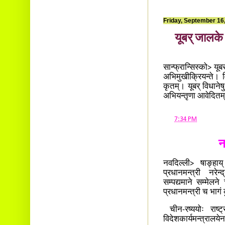
Friday, September 16
यूबर् जालके
सान्फ्रान्सिस्को> यू
अभिमुखीक्रियन्ते। वि
कृतम्। यूबर् विधानेषु
अभियन्तृणा आवेदितम
at
7:34 PM
न
नवदिल्ली> षाङ्हाय
प्रधानमन्त्री नरेन्
सम्पद्यमाने सम्मेलने
प्रधानमन्त्री च भागं 
चीन-रष्ययोः राष्ट्र
विदेशकार्यमन्त्रालय