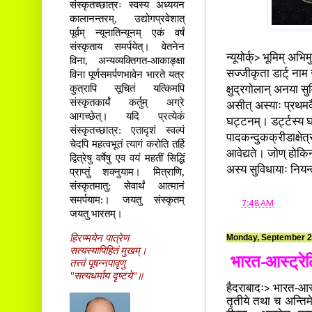
संस्कृतच्छात्रः स्वस्य अध्ययन
कालानन्तरम्, उद्योगप्रवेशात्
पूर्वम् न्यूनातिन्यूनम् एकं वर्षं
संस्कृताय समर्पयेत्। वेतनेन
न्यूयोर्क्> भूमिम् अभ
विना, अन्यव्यक्तिगत-आकाङ्क्षा
विना पूर्णसमर्पणभावेन भारते यत्र
सज्जीकृता डार्ट् नाम
कुत्रापि सूचितं यत्किमपि
क्षुद्रगोलान् अनया स
संस्कृतकार्यं कर्तुम् अग्रे
असीत् अस्याः प्रथमदै
आगच्छेत्। यदि प्रत्येकं
घट्टनम्। डर्ट्टस्य 
संस्कृतच्छात्र: एतादृशं स्वल्पं
पादकन्दुकक्रीडाक्षेत
चेदपि महत्वभूतं त्यागं करोति तर्हि
आवेद्यते। जोण् होकिन
द्वित्रेषु वर्षेषु एव वयं महतीं सिद्धिं
अस्य सुविधायाः नियन
प्राप्तुं शक्नुयाम। मित्राणि,
संस्कृतमातु: सेवार्थं आत्मानं
समर्पयाम:। जयतु संस्कृतम्
at
7:48 AM
जयतु भारतम्।
हिरण्मयेन पात्रेण
Monday, September 2
सत्यस्यापिहितं मुखम्।
भारत-आस्ट्रेल
तत्त्वं पूषन्नपावृणु
"सत्यधर्माय दृष्टये"॥
हैदराबादः> भारत-आस्ट
तृतीये तथा च अन्तिम