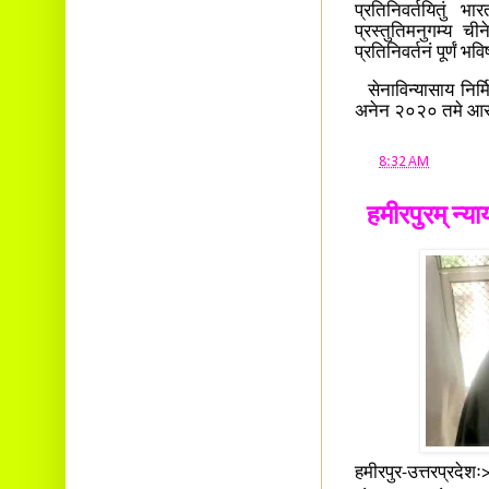
प्रतिनिवर्तयितुं भ
प्रस्तुतिमनुगम्य ची
प्रतिनिवर्तनं पूर्णं भ
सेनाविन्यासाय निर्मि
अनेन २०२० तमे आरब्धस
at
8:32 AM
हमीरपुरम् न्य
हमीरपुर-उत्तरप्रदेश