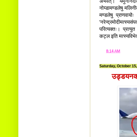
अभवत्। यमुनानदीम
नोय्डामण्डलेषु मलिन
मण्डलेषु प्राणवाय
'नरेन्द्रमोदीमत्स्यसं
परित्यक्तः। प्रत्युत 
कट्ल इति मत्स्यविभे
at
8:14 AM
Saturday, October 15
उड्डयनका