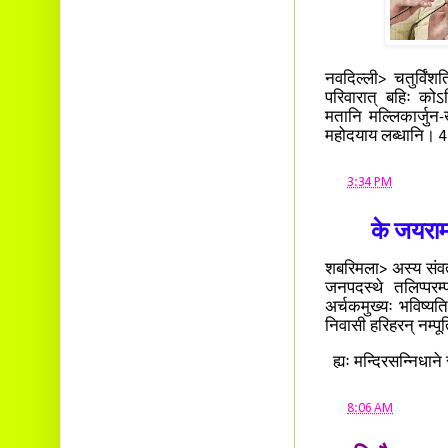
नवदिल्ली> चतुर्विंशत
परिवारात् बहिः को
मतानि मल्लिकार्जुन
महोदयाय लब्धानि। 
at
3:34 PM
के जयरामन
शबरिमला> अस्य संवत्स
जनपदस्थे तलिप्परम
अर्चकमुख्यः भविष्यति
निवासी हरिहरन् नम्प
ह्यः मन्दिरसन्निधाने स
at
8:06 AM