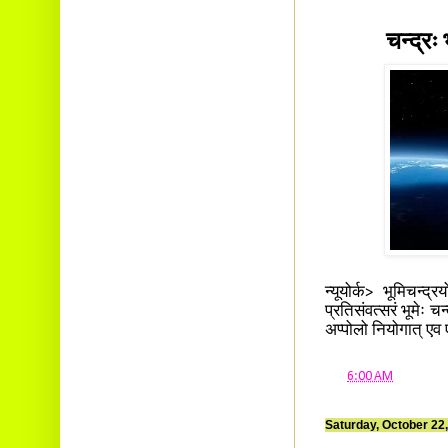
Ambalavayal P.O.
Wayanad Dist. Pin: 673593
चन्द्रः
E-mail:
cbvinayak@gmail.com
न्यूयोर्क> भूमिचन्द्
प्रतिसंवत्सरं भूमेः चन
अप्पोलो नियोगात् एव 
at
6:00 AM
Saturday, October 22