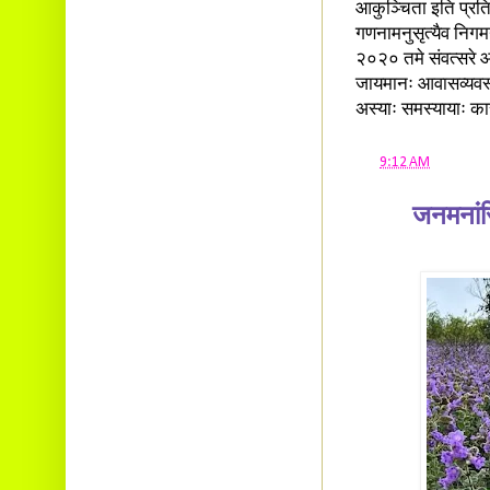
आकुञ्चिता इति प्रतिवे
गणनामनुसृत्यैव निग
२०२० तमे संवत्सरे आ
जायमानः आवासव्यवस्
अस्याः समस्यायाः क
at
9:12 AM
जनमनांस