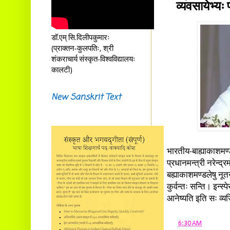
व्यवसायेभ्यः 
डॉ.एम् सि.दिलीपकुमारः
(प्राक्तन-कुलपतिः, श्री
शंकराचार्य संस्कृत-विश्वविद्यालयः
कालटी)
New Sanskrit Text
भारतीय-बाह्याकाशमण्
प्रधानमन्त्री नरेन्द्
बह्याकाशमण्डलेषु नूतन
कुर्वन्तः सन्ति। इन्स्
आनेष्यति इति सः व्यज
at
6:30 AM