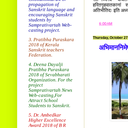
सान्निध्यमेव वर्धि
propagation of
हरितगृहवातकानां स
Sanskrit language and
अतिभीतिदः इति अध्
encouraging Sanskrit
students by
at
6:00 AM
Samprativartah
Web-
casting project.
Thursday, October 27
3. Pratibha Puraskara
2018 of
Kerala
अभिमाननिमेषः
Sanskrit teachers
Federation.
4. Deena Dayalji
Pratibha Puraskara
2018
of Sevabharati
Organization
. For the
project
Samprativartah News
Web-casting
,For
Attract School
Students to Sanskrit.
5. Dr. Ambedkar
Higher Excellence
Award 2018
of B R