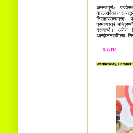
अनन्तपुरी> एन्डोसल
केरलसर्वकारः सन्नद्ध
निराहारसत्यग्रहः 
प्रमाणपत्रं मन्त्रिण
दत्तवत्यौ। अनेन 
आन्दोलनसमित्याः नि
at
9:25 PM
Wednesday, October 