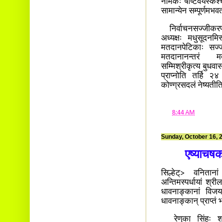
नामकः षष्टिवयस्कश्च 
सामान्येन सम्पूर्णमभ
निर्वाचनसज्जीकरणं स
अध्यक्षः मधुसूदनमिस्
मतदानपेटिकाः सज्जी
मतदानानन्तरं मतद
सम्मिश्रीकृत्य बुधव
प्राप्नोति तर्हि २४
कोण्ग्रसदलं नेष्यती
at
8:44 AM
Sunday, October 16, 
एष्याचषक
सिल्हेट्> वनिताना
अन्तिमस्पर्धायां श
धावनाङ्कानां विजयक
धावनाङ्कान् प्राप्तं
रेणुका सिंहः श्रेष