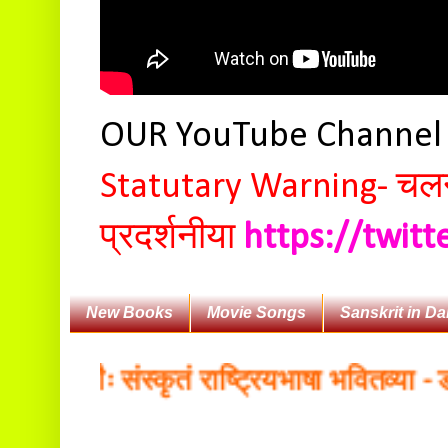
OUR YouTube Channe
Statutary Warning-
चलन 
प्रदर्शनीया
https://twit
New Books
Movie Songs
Sanskrit in Da
ोगैः संस्कृतं राष्ट्रियभाषा भवितव्या - डॉ. ब