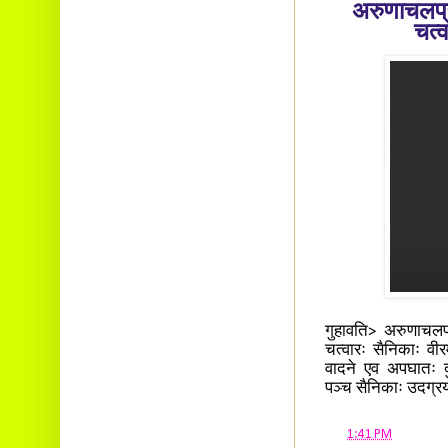
अरुणाचलप्र
चत्व
गुहावति> अरुणाचलप्
चत्वारः सैनिकाः वीरम
वादने एव अपघातः दुर
पञ्च सैनिकाः उदग्रया
at
1:41 PM