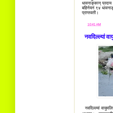
धावनाङ्कान् प्रदाय
बहिर्नयनं ९४ धावनाङ्क
प्राप्तवती।
at
10:41 AM
नवदिल्ल्यां
नवदिल्ल्यां वायु