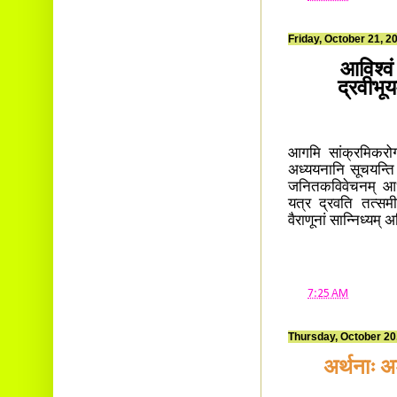
Friday, October 21, 2
आविश्वं
द्रवीभू
आगमि सांक्रमिकरो
अध्ययनानि सूचयन्ति।
जनितकविवेचनम् आधा
यत्र द्रवति तत्समीप
वैराणूनां सान्निध्यम्
at
7:25 AM
Thursday, October 20
अर्थनाः अ