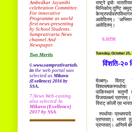
Ambedkar Jayanthi
राष्ट्रे द्वयोः भारती
celebration Committee.
मिनिकोय् तुण्टि समु
For innovative
केन्द्रपर्यावरणविभागस
Programme as world
आवेदितम्। 'अभिमानन
first news-presenting
आवेदितम्।
by School Students.
Sam
prativarta News
channel And
at
6:30 PM
Newspaper.
Tuesday, October 25,
Two Merits
विंशति-२० व
6.
www.samprativartah.
in
the web portal was
selected as
Mikavu
(Exellence)
2016 by
मेल्बण्> विराट्
SSA.
विश्वचषकस्पर्धायाः 
पाकिस्थानं चतुर्ण
7.News Web-casting
विजयलक्ष्यं प्राप्तम
also selected As
विराट् कोली एव भार
Mikavu
(Exellence)
2017 by SSA
.
स्पर्धायाः प्रथमपाद
प्राप्तवत्। भारतं त
प्राप्तवत्। अन्तिमे