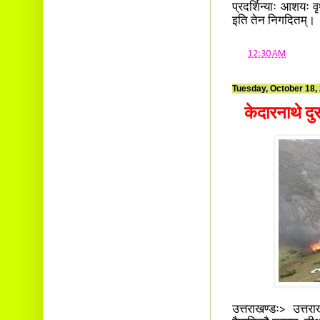
प्रदर्शिन्याः आशयः व
इति तेन निगदितम्।
at
12:30 AM
Tuesday, October 18,
केदारनाथे दु
उत्तराखण्डः> उत्तरा