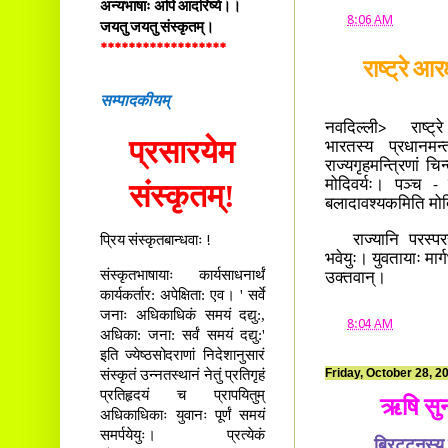
अन्यभाषाः अपि आदरिष्ये।।
at
8:06 AM
जयतु जयतु संस्कृतम्।
******************
राष्ट्रे 
सम्पादकीयम्
नवदिल्ली> राष्ट्र
प्रसारयेम
भारतस्य प्रधानमन्
राज्यगृहमन्त्रिणां च
संस्कृतम्!
मोदिवर्यः। पञ्च -
बलादावश्यकमिति मो
राज्यानि परस्परसहय
प्रिय संस्कृतबान्धवाः !
भवेयुः। युवतायाः मा
संस्कृतभाषायाः कार्यसाधनार्थं
उक्तवान्।
कार्यकर्तार: अपेक्षिता: एव। ' सर्वे
जनाः अधिकाधिकं समयं दद्यु:,
at
8:04 AM
अधिका: जना: सर्वं समयं दद्यु:'
इति ज्येष्ठसोदराणां निदेशानुसारं
Friday, October 28, 2
संस्कृतं उन्नतस्थानं नेतुं प्रतिगृहं
प्रतिहृदयं च प्रापयितुम्
ऋषि सुन
अधिकाधिकाः युवानः पूर्णं समयं
समर्पयेयुः। प्रत्येकं
ब्रिट्टनस्य