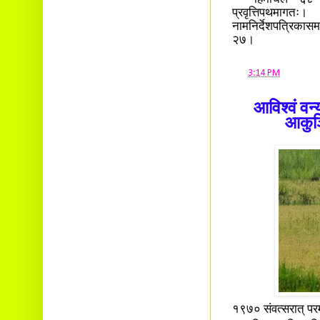
हिमाचले ६८ अंगस
प्रवृत्तिपथमाग
नामनिर्देशपत्रिकासम
२७।
at
3:14 PM
आविश्वं वन्
आकुञ्
१९७० संवत्सरात् परम्