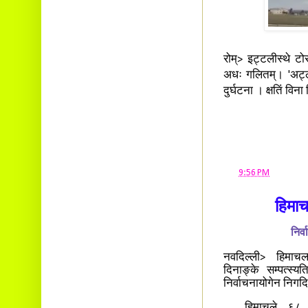
रोम्> इट्टलीस्थे ट
अधः गलितम्। 'अट्लस
दुर्घटना । क्षतिं विन
at
9:56 PM
हिमाच
निर्
नवदिल्ली> हिमाचल
दिनाङ्के सम्पत्स्
निर्वाचनायोगेन निग