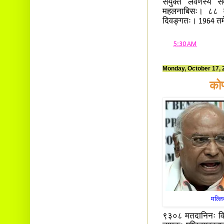
संयुक्त लवणस्य सम
महलनाबिसः। ८८ वय
दिवङ्गतः। 1964 तमे
at
5:30 AM
Monday, October 17, 
कोण
मल्लि
९३०८ मतदानिनः विद्य