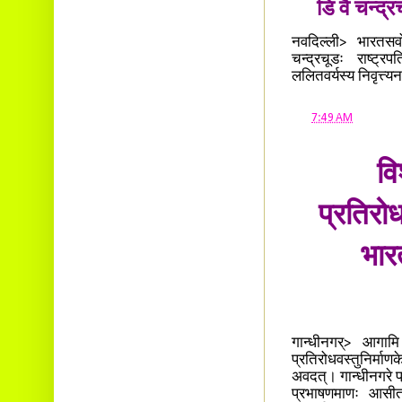
डि वै चन्द्
नवदिल्ली> भारतसर्व
चन्द्रचूडः राष्ट्र
ललितवर्यस्य निवृत्त्य
at
7:49 AM
वि
प्रतिरोध
भारत
गान्धीनगर्> आगामि प
प्रतिरोधवस्तुनिर्माणक
अवदत्। गान्धीनगरे प्
प्रभाषणमाणः आसीत