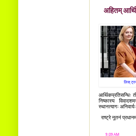
अहितम् आर्थि
लिस् ट्र
आर्थिकप्रतिसन्धिः तीव
निष्कास्य विवादश
स्थानत्यागः अनिवार्
राष्ट्रे नूतनं प्रधान
at
9:09 AM