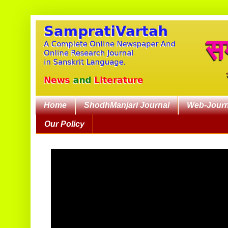
Home
ShodhManjari Journal
Web-Journ
Our Policy