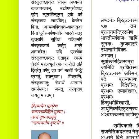
संस्कृतच्छात्रः स्वस्य अध्ययन
कालानन्तरम्, उद्योगप्रवेशात्
पूर्वम् न्यूनातिन्यूनम् एकं वर्षं
संस्कृताय समर्पयेत्। वेतनेन
लण्टनं> ब्रिट्टनस्य
५७ तम
विना, अन्यव्यक्तिगत-आकाङ्क्षा
प्रधानमन्त्रिरूपेण
विना पूर्णसमर्पणभावेन भारते यत्र
भारतीयवंशजः ऋषि
कुत्रापि सूचितं यत्किमपि
सुनकः कुजवासरे
संस्कृतकार्यं कर्तुम् अग्रे
स्थानाभिषिक्तः
आगच्छेत्। यदि प्रत्येकं
अभवत्।
संस्कृतच्छात्र: एतादृशं स्वल्पं
सूर्यास्तरहितसाम्रा
चेदपि महत्वभूतं त्यागं करोति तर्हि
ज्यमिति प्रथितस्य
द्वित्रेषु वर्षेषु एव वयं महतीं सिद्धिं
ब्रिट्टनस्य अस्मिन्
प्राप्तुं शक्नुयाम। मित्राणि,
पदे प्राप्यमाणः
संस्कृतमातु: सेवार्थं आत्मानं
प्रथमः विदेशीयः,
समर्पयाम:। जयतु संस्कृतम्
प्रथमः एष्यावंशजः,
जयतु भारतम्।
प्रथमः
हिन्दुधर्मविश्वासी,
हिरण्मयेन पात्रेण
आधुनिकब्रिट्टनस्य
सत्यस्यापिहितं मुखम्।
४२वयस्कस्य ऋषिसुन
तत्त्वं पूषन्नपावृणु
"सत्यधर्माय दृष्टये"॥
समीपकाले ब्रिट्टने
राजनैतिकदलस्य नेतृरू
४५तमे दिने अप्रायोग