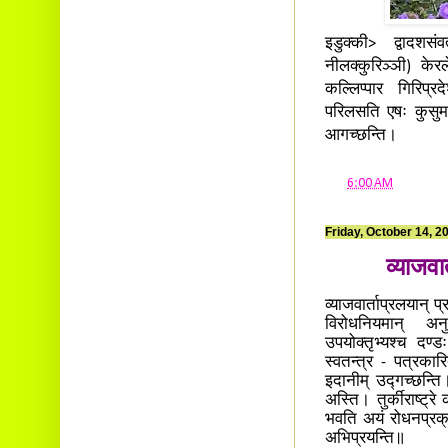
इडुक्की> द्वादशसं
नीलक्कुरिञ्ञी) केरले 
कल्लिप्पार गिरिप्रद
परिलसति एषः कुसुमवि
आगच्छन्ति।
at
6:00 AM
Friday, October 14, 2
व्याजवार्
व्याजवार्ताप्रलयान् प्र
विरोधनियमान् अनुस
उपयोक्तृभ्यश्च दण्
स्वतन्त्र - पत्रकार
इदानीम् उद्गच्छन्ति
अस्ति। तुर्कीराष्ट्रे
भवति अयं रोधनप्रक्र
अभिप्रयन्ति॥