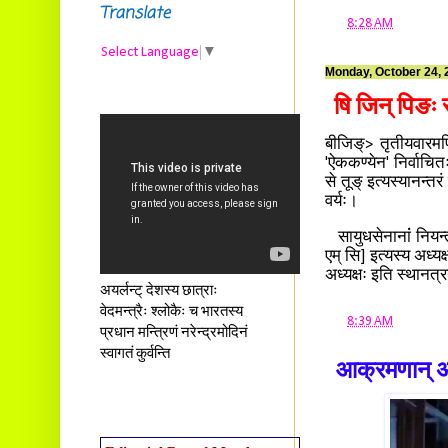
Translate
at
8:28 AM
Select Language
▼
Monday, October 24, 
षि जिन् पिङः 
बीजिङ्> तृतीयवारमपि
'ऐककण्येन' निर्वाचि
से तूङ् इत्यस्यानन्तर
वर्यः।
सायुधसेनानांं नियन
एम् सि] इत्यस्य अध्यक
अध्यक्षः इति स्थानत्र
अयर्लन्ट् देशस्य छात्राः
वेदमन्त्रैः श्लोकैः च भारतस्य
at
8:39 AM
प्रधान मन्त्रिणं नरेन्द्रमोदिनं
स्वागतं कुर्वन्ति
आक्रमणान् अस्