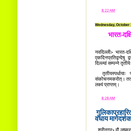
at
8:22 AM
Wednesday, October 
भारत-दक्ष
नवदिल्ली> भारत-दक्ष
एकदिनप्रतिद्वन्देषु
दिल्ल्यां सम्पन्ने तृत
तृतीयस्पर्धायाः प
संकोचनमकरोत्। ततः प
लक्ष्यं प्राप्तम्।
at
8:28 AM
गुलिकाप्रहारित
वधाय मार्गदर्
श्रीनगर्> द्वौ लष्क