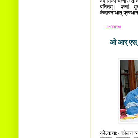
वैमानिकौ चत्वारः तीर
पतितम्। षण्णां मृतश
केदारनाथात् प्रस्था
at
1:00 PM
ओ आर् एस् 
कोल्कत्ता> कोलरा व्