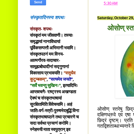
at
5:30 AM
संस्कृतदिनस्य शपथः
Saturday, October 29
ओसोण् स्त
संस्कृत- शपथः
संस्कृतं मम जीववाणी। तस्याः
समृद्धायां नानाविधायां
पूर्विकसम्पत्तौ अभिमानी भवामि।
संस्कृतपठनं मम विनय-
आत्मगौरव-सदाचार-
सामूह्यबोधादीनां सद्गुणानां
विकासाय प्रभावयति।
"वसुधैव
कुटुम्बकम्"
,
"सत्यमेव जयते"
,
"सर्वे भवन्तु सुखिनः"
, इत्यादिभिः
आप्तवचनैः राष्ट्रस्य अखण्डता
ऐक्यं च संस्कृतभाषायां
सुरक्षितमिति विवेचयामि। अहं
ओसोण् स्तरेषु छि
जाति-वर्ग-स्त्री-पुरुषभेदबुद्धिं विना
दक्षिणध्रुवे एव एषा 
संस्कृतभाषापठने तथा प्रचारणे च
छिद्रं दृष्टम्। प्रत
सदा सर्वथा प्रयत्नं करोमि।
गतद्विशताब्धाभ्यन्तर
स्नेहमयी माता स्वपुत्रान् इव