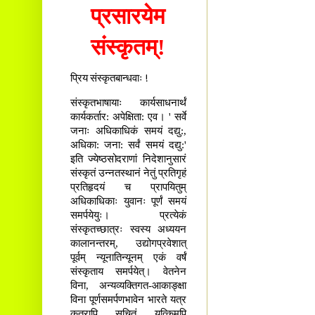
प्रसारयेम
संस्कृतम्!
प्रिय संस्कृतबान्धवाः !
संस्कृतभाषायाः कार्यसाधनार्थं
कार्यकर्तार: अपेक्षिता: एव। ' सर्वे
जनाः अधिकाधिकं समयं दद्यु:,
अधिका: जना: सर्वं समयं दद्यु:'
इति ज्येष्ठसोदराणां निदेशानुसारं
संस्कृतं उन्नतस्थानं नेतुं प्रतिगृहं
प्रतिहृदयं च प्रापयितुम्
अधिकाधिकाः युवानः पूर्णं समयं
समर्पयेयुः। प्रत्येकं
संस्कृतच्छात्रः स्वस्य अध्ययन
कालानन्तरम्, उद्योगप्रवेशात्
पूर्वम् न्यूनातिन्यूनम् एकं वर्षं
संस्कृताय समर्पयेत्। वेतनेन
विना, अन्यव्यक्तिगत-आकाङ्क्षा
विना पूर्णसमर्पणभावेन भारते यत्र
कुत्रापि सूचितं यत्किमपि