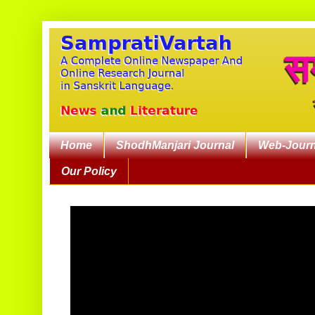
Home
ShodhManjari Journal
Web-Journ
Our Policy