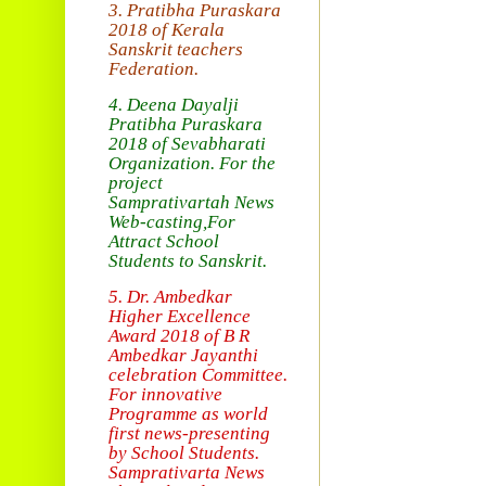
3. Pratibha Puraskara
2018 of
Kerala
Sanskrit teachers
Federation.
4. Deena Dayalji
Pratibha Puraskara
2018
of Sevabharati
Organization
. For the
project
Samprativartah News
Web-casting
,For
Attract School
Students to Sanskrit.
5. Dr. Ambedkar
Higher Excellence
Award 2018
of B R
Ambedkar Jayanthi
celebration Committee.
For innovative
Programme as world
first news-presenting
by School Students.
Sam
prativarta News