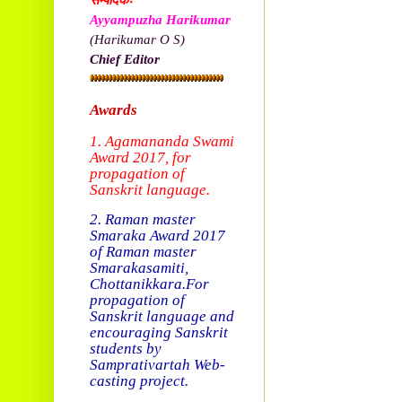
सम्पादकः
Ayyampuzha Harikumar
(Harikumar O S)
Chief Editor
Awards
1. Agamananda Swami
Award 2017, f
or
propagation of
Sanskrit language.
2. Raman master
Smaraka Award 2017
of Raman master
Smarakasamiti,
Chottanikkara.
For
propagation of
Sanskrit language and
encouraging Sanskrit
students by
Samprativartah
Web-
casting project.