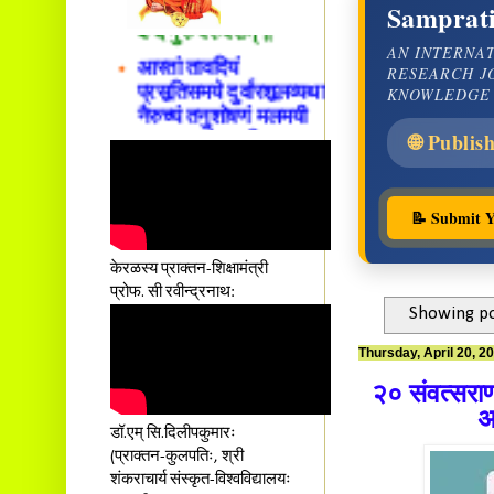
Samprati
वन्दे गुरु परम्पराम् ॥
आस्तां तावदियं
AN INTERNA
RESEARCH J
प्रसूतिसमये दुर्वारशूलव्यथा
KNOWLEDGE
नैरुच्यं तनुशोषणं मलमयी
शय्या च सांवत्सरी ।
🌐 Publis
एकस्यापि न गर्भ-भार-भरण-
क्लेशस्य यस्याः क्षमो
दातुं निष्कृतिमुन्नतोऽपि
📝 Submit Y
तनयस्तस्यैः जनन्यै
नमः॥–
केरळस्य प्राक्तन-शिक्षामंत्री
प्रोफ. सी रवीन्द्रनाथ:
Showing po
Thursday, April 20, 2
२० संवत्सराण
अ
डॉ.एम् सि.दिलीपकुमारः
(प्राक्तन-कुलपतिः, श्री
शंकराचार्य संस्कृत-विश्वविद्यालयः