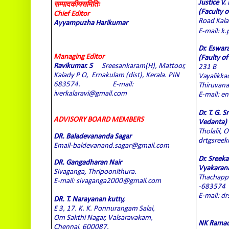
Justice V
सम्पादकीयसमितिः
(Faculty 
Chief Editor
Road Kala
Ayyampuzha Harikumar
E-mail: k
Dr. Eswar
Managing Editor
(Faulty of
Ravikumar. S
Sreesankaram(H), Mattoor,
231 B
Kalady P O,
Ernakulam (dist), Kerala. PIN
Vayalikka
683574.
E-mail:
Thiruvan
iverkalaravi@gmail.com
E-mail: 
Dr. T. G. 
ADVISORY BOARD MEMBERS
Vedanta)
Tholalil,
DR. Baladevananda Sagar
drtgsree
Email-baldevanand.sagar@gmail.com
Dr. Sreek
DR. Gangadharan Nair
Vyakaran
Sivaganga, Thripoonithura.
Thachappil
E-mail: sivaganga2000@gmail.com
-683574
E-mail: d
DR. T. Narayanan kutty,
E 3, 17. K. K. Ponnurangam Salai,
Om Sakthi Nagar, Valsaravakam,
NK Ramach
Chennai, 600087.