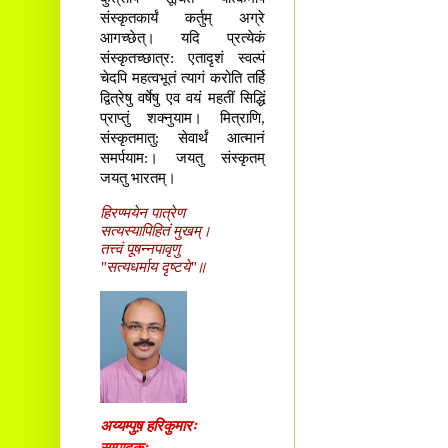
संस्कृतकार्यं कर्तुम् अग्रे
आगच्छेत्। यदि प्रत्येकं
संस्कृतच्छात्र: एतादृशं स्वल्पं
चेदपि महत्वभूतं त्यागं करोति तर्हि
द्वित्रेषु वर्षेषु एव वयं महतीं सिद्धिं
प्राप्तुं शक्नुयाम। मित्राणि,
संस्कृतमातु: सेवार्थं आत्मानं
समर्पयाम:। जयतु संस्कृतम्
जयतु भारतम्।
हिरण्मयेन पात्रेण
सत्यस्यापिहितं मुखम्।
तत्त्वं पूषन्नपावृणु
"सत्यधर्माय दृष्टये"॥
अय्यम्पुष़ हरिकुमारः