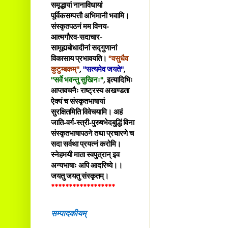
समृद्धायां नानाविधायां
पूर्विकसम्पत्तौ अभिमानी भवामि।
संस्कृतपठनं मम विनय-
आत्मगौरव-सदाचार-
सामूह्यबोधादीनां सद्गुणानां
विकासाय प्रभावयति।
"वसुधैव
कुटुम्बकम्"
,
"सत्यमेव जयते"
,
"सर्वे भवन्तु सुखिनः"
, इत्यादिभिः
आप्तवचनैः राष्ट्रस्य अखण्डता
ऐक्यं च संस्कृतभाषायां
सुरक्षितमिति विवेचयामि। अहं
जाति-वर्ग-स्त्री-पुरुषभेदबुद्धिं विना
संस्कृतभाषापठने तथा प्रचारणे च
सदा सर्वथा प्रयत्नं करोमि।
स्नेहमयी माता स्वपुत्रान् इव
अन्यभाषाः अपि आदरिष्ये।।
जयतु जयतु संस्कृतम्।
******************
सम्पादकीयम्