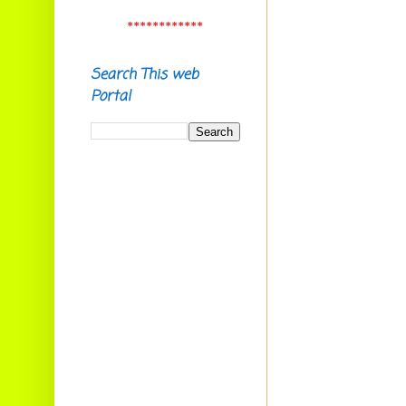
673612
E-mail:
************
ramachandrannk@gmail.com
Ramesh nambeesan P,
Search This web
Aikkara, Aikkarappady,
Portal
Malappuram (Dist) 673637 .
E-mail:
raamesam1977@gmail.com
Smt. P Rathi,
Sreekrishna Sadanam, Kalady
683574
E-mail:
rathidevi1963@gmail.com
Vinayak C.B.
Chelakkad House,
Ambalavayal P.O.
Wayanad Dist. Pin: 673593
E-mail:
cbvinayak@gmail.com