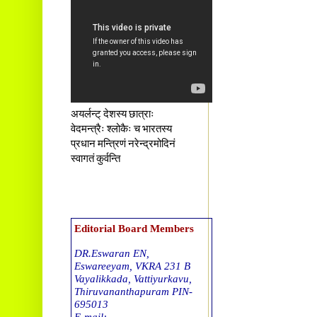
अयर्लन्ट् देशस्य छात्राः
वेदमन्त्रैः श्लोकैः च भारतस्य
प्रधान मन्त्रिणं नरेन्द्रमोदिनं
स्वागतं कुर्वन्ति
Editorial Board Members
DR.Eswaran EN,
Eswareeyam, VKRA 231 B
Vayalikkada, Vattiyurkavu,
Thiruvananthapuram PIN-
695013
E-mail: