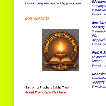
Eduation
E-mail: narayanankuttyt11@gmail.com.
Sumangali
Kozhikkod
E-mail: 
OUR PROMOTER
Rma T.K, 
Sanskrit)
Sreemudr
PO,
Alappuzha
E-mail: 
Prof. R. 
Kalarkode
688003
E-mail: r
Dr. Anilk
Neelamba
-683578
E-mail: d
Samskrita Prachara Sabha Trust
About Promoters- Click Here