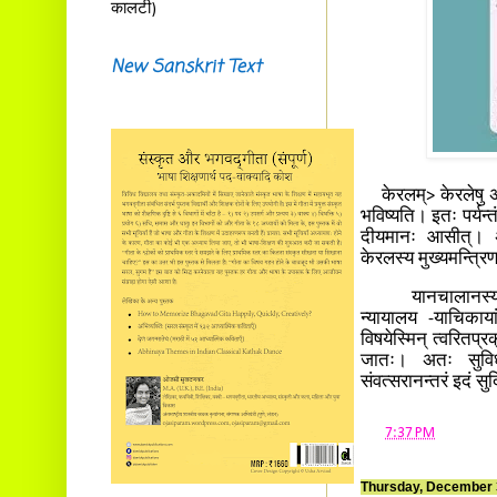
कालटी)
New Sanskrit Text
केरलम्> केरलेषु अप
भविष्यति। इतः पर्यन्तं
दीयमानः आसीत्। अद्
केरलस्य मुख्यमन्त्र
यानचालानस्य अनुज्ञ
न्यायालय -याचिकाया
विषयेस्मिन् त्वरितप्रक
जातः। अतः सुविध
संवत्सरानन्तरं इदं स
at
7:37 PM
Thursday, December 