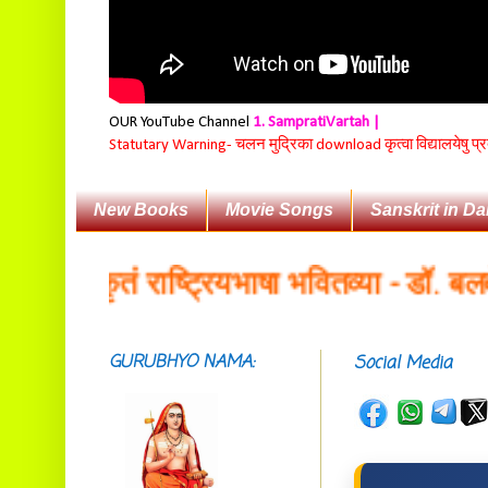
OUR YouTube Channel
1. SampratiVartah |
Statutary Warning-
चलन मुद्रिका download कृत्वा विद्यालयेषु प्
New Books
Movie Songs
Sanskrit in Da
 संस्कृतं राष्ट्रियभाषा भवितव्या - डॉ. बलदेव
GURUBHYO NAMA:
Social Media
सदाशिवसमारम्भां
शङ्कराचार्य मध्यमाम्।
अस्मदाचार्यपर्यन्तां