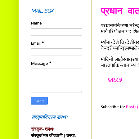
प्रधान व
MAIL BOX
Name
प्रधानमन्त्रिणा नरेन्
मार्गपरियोजनायाः शिल
म्याँमारदेशे त्रिदेशीय
Email
*
केन्द्रीयमन्त्रिमण्डले
मोदिनो लाहौरयात्रया 
Message
*
भारतपाकिस्तानाभ्यां
at
8:48 AM
Subscribe to:
Posts 
संस्कृतदिनस्य शपथः
संस्कृत- शपथः
संस्कृतं मम जीववाणी। तस्याः