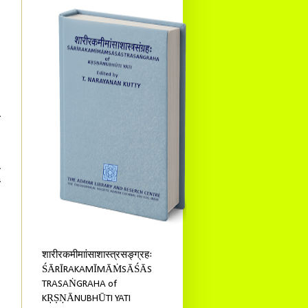
ा
१
५
ः
े
ं
शारीरकमीमाांसाशास्त्रसङ्ग्रहः
ŚĀRĪRAKAMĪMĀṀSĀŚĀS
TRASAṄGRAHA of
ः
KṚṢṆĀNUBHŪTI YATI