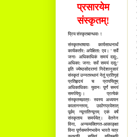
प्रसारयेम
संस्कृतम्!
प्रिय संस्कृतबान्धवाः !
संस्कृतभाषायाः कार्यसाधनार्थं
कार्यकर्तार: अपेक्षिता: एव। ' सर्वे
जनाः अधिकाधिकं समयं दद्यु:,
अधिका: जना: सर्वं समयं दद्यु:'
इति ज्येष्ठसोदराणां निदेशानुसारं
संस्कृतं उन्नतस्थानं नेतुं प्रतिगृहं
प्रतिहृदयं च प्रापयितुम्
अधिकाधिकाः युवानः पूर्णं समयं
समर्पयेयुः। प्रत्येकं
संस्कृतच्छात्रः स्वस्य अध्ययन
कालानन्तरम्, उद्योगप्रवेशात्
पूर्वम् न्यूनातिन्यूनम् एकं वर्षं
संस्कृताय समर्पयेत्। वेतनेन
विना, अन्यव्यक्तिगत-आकाङ्क्षा
विना पूर्णसमर्पणभावेन भारते यत्र
कुत्रापि सूचितं यत्किमपि