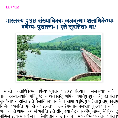
at
12:37 PM
भारतस्य २३४ संख्याधिकाः जलबन्धाः शताधिकेभ्यः
वर्षेभ्यः पुरातनाः। एते सुरक्षिताः वा?
भारते शताधिकेभ्यः वर्षेभ्यः पुरातनाः २३४ संख्याकाः जलबन्धाः सन्ति
वातावरणव्यत्ययानि अतिवृष्टिः च अनवसरेषु अपि जायमानेषु एषु कालेषु एते सेतव
सुरक्षिताः न सन्ति इति वैज्ञानिकाः वदन्ति। सामान्यवृष्टिषु पतितासु तेषु कालेष
निर्मिताः भवन्ति एते सेतवः इत्यतः जलबहिर्गमनाय पर्याप्ताः कुल्याः न सन्ति
अत एव एते आपदवस्थायां भवन्ति इति सौत् एष्या नेट् वर्क् ऑफ् डाम्स् रिवेर्स् आन्ट
पीप्पिल् इत्यस्य संयोजकः हिमांशुठाकुरः उक्तवान्। ५० वर्षेभ्यः पुरातनाः सेतव