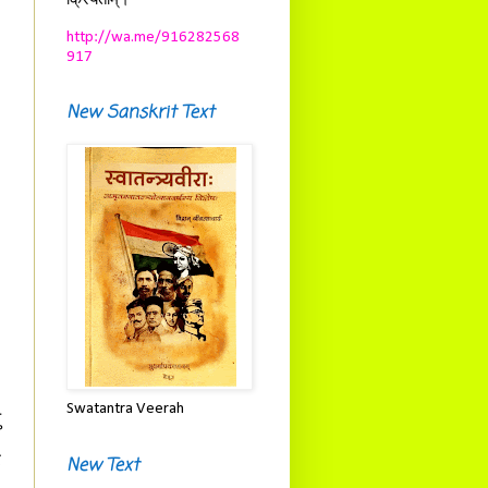
क्रियताम्।
http://wa.me/916282568
917
New Sanskrit Text
।
ः
Swatantra Veerah
ु
।
्
New Text
ः