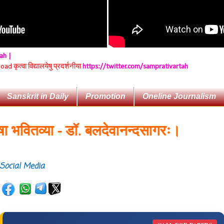
tah |
 कृत्वा विद्यालयेषु प्रदर्शनीया
https://twitter.com/samprativartah
Sanskrit in Daily
Promotion
Oneline Journalism
ितव्या - डॉ. बलदेवानन्दसागरः।
Social Media