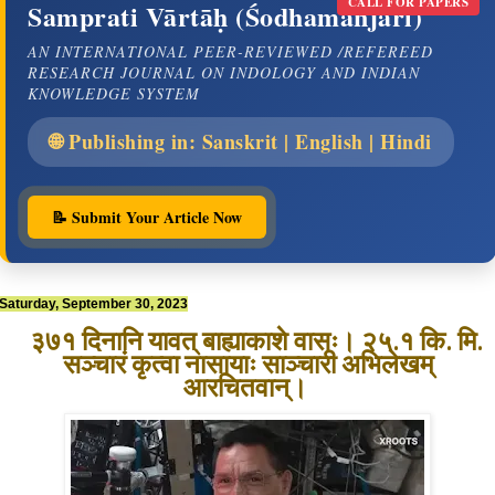
CALL FOR PAPERS
Samprati Vārtāḥ (Śodhamañjarī)
AN INTERNATIONAL PEER-REVIEWED /REFEREED
RESEARCH JOURNAL ON INDOLOGY AND INDIAN
KNOWLEDGE SYSTEM
🌐 Publishing in: Sanskrit | English | Hindi
📝 Submit Your Article Now
Saturday, September 30, 2023
३७१ दिनानि यावत् बाह्याकाशे वासः। २५.१ कि. मि.
सञ्चारं कृत्वा नासायाः साञ्चारी अभिलेखम्
आरचितवान्।