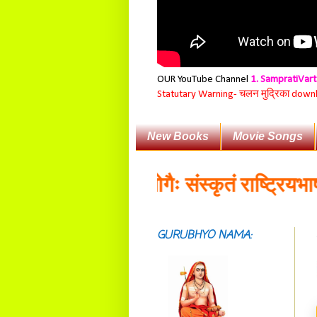
OUR YouTube Channel
1. SampratiVar
Statutary Warning-
चलन मुद्रिका download
New Books
Movie Songs
व्यावहारिकप्रयोगैः संस्कृतं राष्ट्रियभाषा भव
GURUBHYO NAMA:
सदाशिवसमारम्भां
शङ्कराचार्य मध्यमाम्।