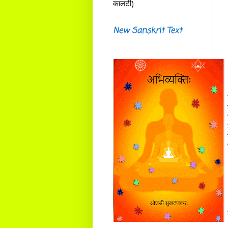
कालटी)
New Sanskrit Text