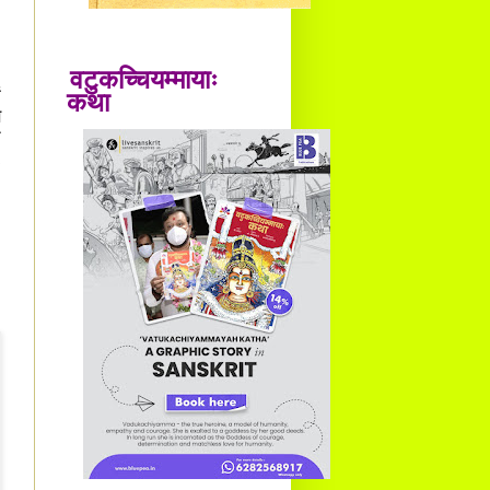
वटुकच्चियम्मायाः
ं
कथा
े
च
५