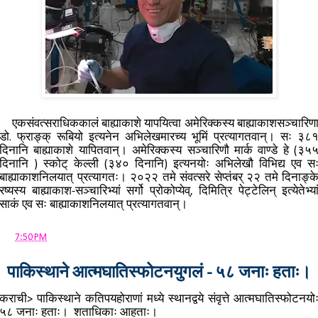
एकसंवत्सराधिककालं बाह्याकाशे यापयित्वा अमेरिक्कस्य बाह्याकाशसञ्चारिण
डो. फ्राङ्क् रूबियो इत्यनेन अभिलेखमारच्य भूमिं प्रत्यागतवान्। सः ३८
दिनानि बाह्याकाशे यापितवान्। अमेरिक्कस्य सञ्चारिणौ मार्क वाण्डे हे (३५
दिनानि ) स्कोट् केल्ली (३४० दिनानि) इत्यनयोः अभिलेखौ विभिद्य एव स
बाह्याकाशनिलयात् प्रत्यागतः। २०२२ तमे संवत्सरे सेप्तंबर् २२ तमे दिनाङ्क
रष्यस्य बाह्याकाश-सञ्चारिभ्यां सर्गो प्रोकोप्येव्, दिमित्रि पेट्टेलिन् इत्येतेभ्या
साकं एव सः बाह्याकाशनिलयात् प्रत्यागतवान्।
at
7:50 PM
पाकिस्थाने आत्मघातिस्फोटनयुगलं - ५८ जनाः हताः।
कराची> पाकिस्थाने कतिपयहोराणां मध्ये स्थानद्वये संवृत्ते आत्मघातिस्फोटनयो
५८ जनाः हताः। शताधिकाः आहताः।