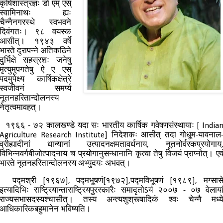
कृषिशास्त्रज्ञः डो एम् एस्
स्वामिनाथः ह्यः
चैन्नैनगरस्थे स्वभवने
दिवंगतः। ९८ वयस्क
आसीत्। १९४३ वर्षे
भारते दुरापन्ने अतिकठिने
दुर्भिक्षे सहस्रशः जनेषु
मृत्युमुपगतेषु ऐ ए एस्
पदमुपेक्ष्य कार्षिकक्षेत्रे
स्वजीवनं समर्प्य
नूतनहरितान्दोलनस्य
नेतृत्वमावहत्।
१९६६ - ७२ कालखण्डे यदा सः भारतीय कार्षिक गवेषणसंस्थायाः [ India
Agriculture Research Institute] निदेशकः आसीत् तदा गोधूम-यावनाल
व्रीह्यादीनां धान्यानां उत्पादनक्षमतावर्धनाय, नूतनोर्वरकप्रयोगाय
विभिन्नवर्गबीजोत्पादनाय च प्रयोगानुसन्धानानि कृत्वा तेषु विजयं प्राप्नोत्। एव
भारते नूतनहरितान्दोलनस्य अभ्युदयः अभवत्।
पद्मश्री [१९६७], पद्मभूषणं[१९७२],पद्मविभूषणं [१९८९], मग्सास
इत्यादिभिः राष्ट्रियान्ताराष्ट्रियपुरस्कारैः समादृतोSयं २००७ - ०७ वेलाया
राज्यसभासदस्यश्चासीत्। तस्य अन्त्यशुश्रूषादिकं श्वः चेन्नै मध्य
आधिकारिकबहुमानेन भविष्यति।