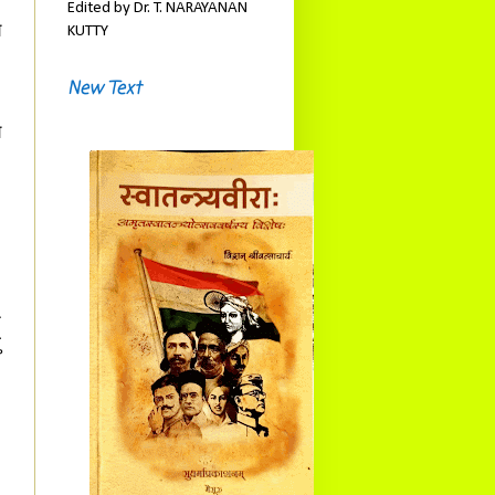
Edited by Dr. T. NARAYANAN
े
KUTTY
न
ः
New Text
े
।
ं
ु
ः
।