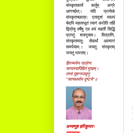
संस्कृतकार्यं कर्तुम् अग्रे
आगच्छेत्। यदि प्रत्येकं
संस्कृतच्छात्र: एतादृशं स्वल्पं
चेदपि महत्वभूतं त्यागं करोति तर्हि
द्वित्रेषु वर्षेषु एव वयं महतीं सिद्धिं
प्राप्तुं शक्नुयाम। मित्राणि,
संस्कृतमातु: सेवार्थं आत्मानं
समर्पयाम:। जयतु संस्कृतम्
जयतु भारतम्।
हिरण्मयेन पात्रेण
सत्यस्यापिहितं मुखम्।
तत्त्वं पूषन्नपावृणु
"सत्यधर्माय दृष्टये"॥
अय्यम्पुष़ हरिकुमारः