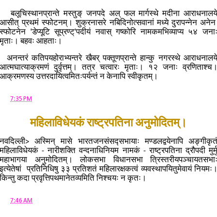
बलूचिस्थानप्रान्ते मस्तुङ् जनपदे अल् फल मार्गस्थे मदीना आराधनालय
आसीत् प्रथमं स्फोटनम्। शुक्रनासरे नबिदिनोत्सवानां मध्ये दुरापन्नेन अने
स्फोटनेन 'डेप्यूटि सूप्रण्ट्'पदीय‌ं नवास् गष्कोरि नामकमभिव्याप्य ५४ जना
मृताः। बहवः आहताः।
अनन्तरं कतिपयहोराभ्यन्तरे खैबर् पक्तूणप्रान्ते हान्कु नगरस्थे आराधनालय
आत्मघात्याक्रमणं दुर्वृत्तम्। तत्र चत्वारः मृताः। १२ जनाः व्रणिताश्च
आक्रमणस्य उत्तरदायित्वमितःपर्यन्तं न केनापि स्वीकृतम्।
at
7:35 PM
महिलाविधेयकं राष्ट्रपतिना अनुमोदितम्।
नवदिल्ली> अस्मिन् मासे भारतजनसंसद्सभायाः मण्डलद्वयेनापि अङ्गीकृत
महिलाविधेयकं - नारीशक्ति वन्दनाधिनियम नामकं - राष्ट्रपतिना द्रौपदी मुर्म
महाभागया अनुमोदितम्। लोकसभा विधानसभा त्रिस्तरीयपञ्चायतसभा
इत्येतेषां प्रतिनिधिषु ३३ प्रतिशतं महिलारक्षकत्वं व्यवस्थापयितुमेवायं नियमः
किन्तु कदा प्रवृत्तिपथमानेतव्यमिति निश्चयः न कृतः।
at
7:46 AM