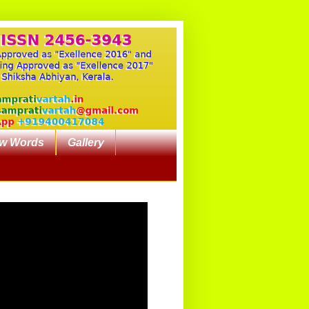
w Words
Gallery