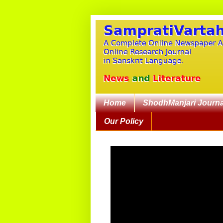
Home
ShodhManjari Journa
Our Policy