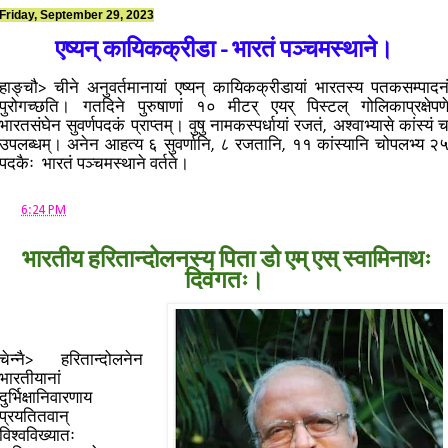
Friday, September 29, 2023
एष्यन् कायिकक्रीडा - भारतं पञ्चमस्थाने।
हाङ्चौ> चीने अनुवर्तमानायां एष्यन् कायिकक्रीडायां भारतस्य पतकसम्पादन
पुरोगच्छति। गतदिने पुरुषाणां १० मीटर् एयर् पिस्टल् गोलिकाप्रक्षेपण
भारतसंघेन सुवर्णपदकं प्राप्तम्। वुषु नामकस्पर्धायां रजतं, अश्वाभ्यासे कांस्यं 
उपलब्धम्। अनेन आहत्य ६ सुवर्णानि, ८ रजतानि, ११ कांस्यानि चोपलभ्य २
पदकैः भारतं पञ्चमस्थाने वर्तते।
at
6:24 PM
भारतीय हरितान्दोलनस्य पिता डो एम् एस् स्वामिनाथः
दिवंगतः।
चेन्नै> हरितान्दोलनेन
भारतीयानां
दुर्भिक्षानिवारणाय
प्रयतितवान्
विश्वविख्यातः