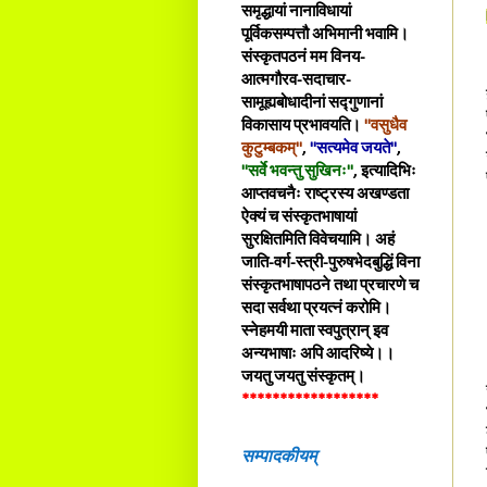
समृद्धायां नानाविधायां
पूर्विकसम्पत्तौ अभिमानी भवामि।
संस्कृतपठनं मम विनय-
आत्मगौरव-सदाचार-
सामूह्यबोधादीनां सद्गुणानां
विकासाय प्रभावयति।
"वसुधैव
कुटुम्बकम्"
,
"सत्यमेव जयते"
,
"सर्वे भवन्तु सुखिनः"
, इत्यादिभिः
आप्तवचनैः राष्ट्रस्य अखण्डता
ऐक्यं च संस्कृतभाषायां
सुरक्षितमिति विवेचयामि। अहं
जाति-वर्ग-स्त्री-पुरुषभेदबुद्धिं विना
संस्कृतभाषापठने तथा प्रचारणे च
सदा सर्वथा प्रयत्नं करोमि।
स्नेहमयी माता स्वपुत्रान् इव
अन्यभाषाः अपि आदरिष्ये।।
जयतु जयतु संस्कृतम्।
******************
सम्पादकीयम्