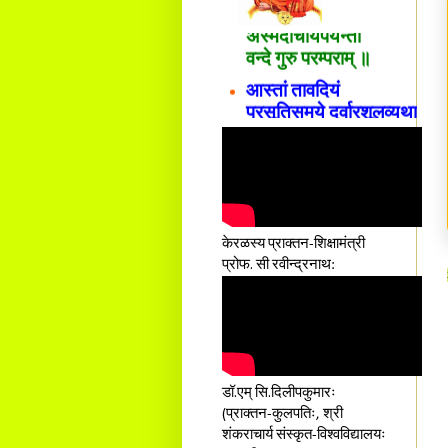
अस्मदाचार्यपर्यन्तां
वन्दे गुरु परम्पराम् ॥
आस्तां तावदियं
प्रसूतिसमये दुर्वारशूलव्यथा
नैरुच्यं तनुशोषणं मलमयी
शय्या च सांवत्सरी ।
एकस्यापि न गर्भ-भार-भरण-
क्लेशस्य यस्याः क्षमो
दातुं निष्कृतिमुन्नतोऽपि
तनयस्तस्यैः जनन्यै
नमः॥–
केरळस्य प्राक्तन-शिक्षामंत्री
प्रोफ. सी रवीन्द्रनाथ:
डॉ.एम् सि.दिलीपकुमारः
(प्राक्तन-कुलपतिः, श्री
शंकराचार्य संस्कृत-विश्वविद्यालयः