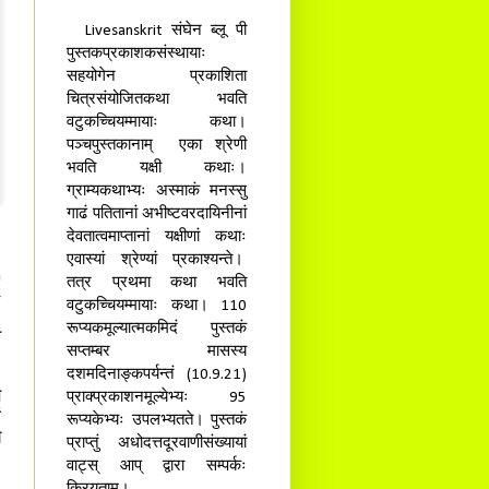
Livesanskrit संघेन ब्लू पी
पुस्तकप्रकाशकसंस्थायाः
सहयोगेन प्रकाशिता
चित्रसंयोजितकथा भवति
वटुकच्चियम्मायाः कथा।
पञ्चपुस्तकानाम् एका श्रेणी
भवति यक्षी कथाः।
ग्राम्यकथाभ्यः अस्माकं मनस्सु
गाढं पतितानां अभीष्टवरदायिनीनां
देवतात्वमाप्तानां यक्षीणां कथाः
एवास्यां श्रेण्यां प्रकाश्यन्ते।
n
तत्र प्रथमा कथा भवति
-
वटुकच्चियम्मायाः कथा। 110
,
रूप्यकमूल्यात्मकमिदं पुस्तकं
ं
सप्तम्बर मासस्य
दशमदिनाङ्कपर्यन्तं (10.9.21)
े
प्राक्प्रकाशनमूल्येभ्यः 95
ं
रूप्यकेभ्यः उपलभ्यतते। पुस्तकं
े
प्राप्तुं अधोदत्तदूरवाणीसंख्यायां
वाट्स् आप् द्वारा सम्पर्कः