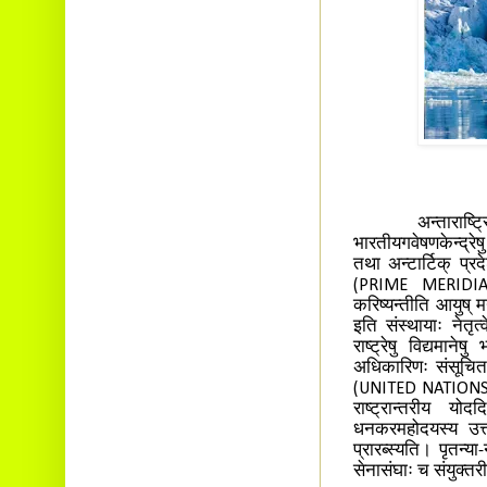
अन्ताराष्ट्रिययोग
भारतीयगवेषणकेन्द्रेष
तथा अन्टार्टिक् प्रदे
(PRIME MERIDIAN) प
करिष्यन्तीति आयुष्
इति संस्थायाः नेतृत्व
राष्ट्रेषु विद्यमा
अधिकारिणः संसूचितवन्
(UNITED NATIONS) केन्
राष्ट्रान्तरीय यो
धनकरमहोदयस्य उत्तर
प्रारब्स्यति। पृतन्य
सेनासंघाः च संयुक्तरी