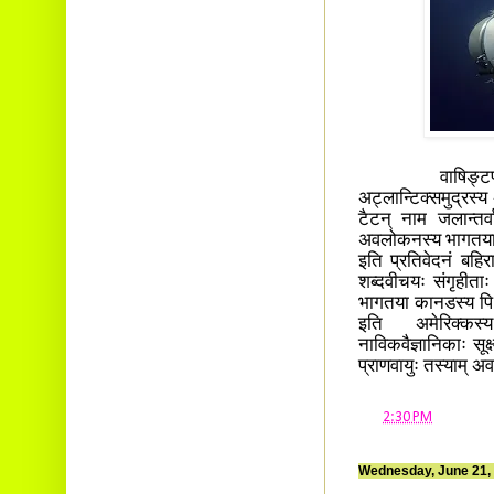
वाषिङ्टण्> टैट
अट्लान्टिक्समुद्रस्य
टैटन् नाम जलान्तर्वाह
अवलोकनस्य भागतया उ
इति प्रतिवेदनं बहिर
शब्दवीचयः संगृहीताः 
भागतया कानडस्य पि३ व
इति अमेरिक्कस
नाविकवैज्ञानिकाः सूक्
प्राणवायुः तस्याम् अ
at
2:30 PM
Wednesday, June 21,