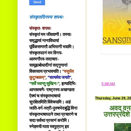
संस्कृतदिनस्य शपथः
संस्कृत- शपथः
संस्कृतं मम जीववाणी। तस्याः
समृद्धायां नानाविधायां
पूर्विकसम्पत्तौ अभिमानी भवामि।
संस्कृतपठनं मम विनय-
आत्मगौरव-सदाचार-
सामूह्यबोधादीनां सद्गुणानां
विकासाय प्रभावयति।
"वसुधैव
कुटुम्बकम्"
,
"सत्यमेव जयते"
,
"सर्वे भवन्तु सुखिनः"
, इत्यादिभिः
at
5:00 AM
आप्तवचनैः राष्ट्रस्य अखण्डता
ऐक्यं च संस्कृतभाषायां
Thursday, June 29, 2
सुरक्षितमिति विवेचयामि। अहं
अवद् वन
जाति-वर्ग-स्त्री-पुरुषभेदबुद्धिं विना
उत्तरप्रदे
संस्कृतभाषापठने तथा प्रचारणे च
सदा सर्वथा प्रयत्नं करोमि।
स्नेहमयी माता स्वपुत्रान् इव