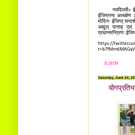
नवदिल्ली> ईजिप्त
ईजिप्तस्य अध्यक्षेण अ
मोदिनः ईजिप्त् सन्दर्
अब्दुल् फत्ताह् एल
प्रधानमन्त्रिणः ईजिप्
https://twitter.
t=b7fMm6MAGqV
at
8:28 PM
Saturday, June 24, 2
योगप्रतिभ