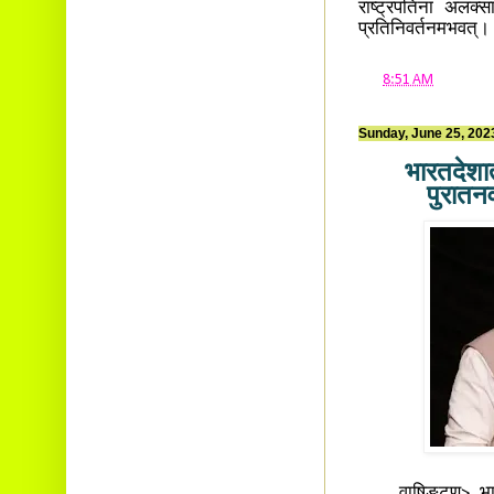
राष्ट्रपतिना अलक्सा
प्रतिनिवर्तनमभवत्।
at
8:51 AM
Sunday, June 25, 202
भारतदेशात
पुरातन
वाषिङ्टण्> भारतदेशा