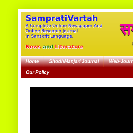
Home
ShodhManjari Journal
Web-Journ
Our Policy