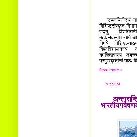
उज्जयिनीस्थे महर्षि
विशिष्टसंस्कृत-विभा
तदनु विंशतितमे
महोत्सवस्योपलक्ष्ये
विषये विशिष्टव्या
विश्वविद्यालयस्य 
कालिदासस्य जयन्त
प्रमुखकृतीनां पाठः वि
Read more »
at
9:55 PM
अन्ताराष्ट
भारतीयगवेषणके