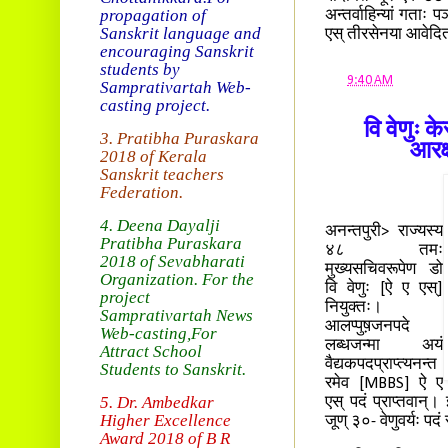
propagation of
अन्तर्वाहिन्यां गताः 
Sanskrit language and
एस् तीरसेनया आवेदि
encouraging Sanskrit
students by
at
9:40 AM
Samprativartah
Web-
casting project.
वि वेणुः के
3. Pratibha Puraskara
आरक
2018 of
Kerala
Sanskrit teachers
Federation.
4. Deena Dayalji
अनन्तपुरी> राज्यस्य
Pratibha Puraskara
४८ तमः
2018
of Sevabharati
मुख्यसचिवरूपेण डो
Organization
. For the
वि वेणुः [ऐ ए एस्]
project
नियुक्तः।
Samprativartah News
आलप्पुष़जनपदे
Web-casting
,For
लब्धजन्मा अयं
Attract School
वैद्यकपदप्राप्त्यनन्त
Students to Sanskrit.
रमेव [MBBS] ऐ ए
5. Dr. Ambedkar
एस् पदं प्राप्तवान्।
Higher Excellence
जूण् ३०- वेणुवर्यः पद
Award 2018
of B R