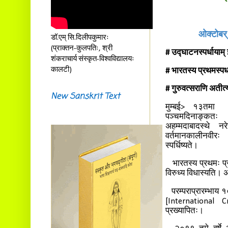
ओक्टोबर् 
डॉ.एम् सि.दिलीपकुमारः
(प्राक्तन-कुलपतिः, श्री
# उद्घाटनस्पर्धायाम् 
शंकराचार्य संस्कृत-विश्वविद्यालयः
कालटी)
# भारतस्य प्रथमस्पर्
# गुरुवत्सराणि अतीत
New Sanskrit Text
मुम्बई> १३तमा एक
पञ्चमदिनाङ्कतः न
अहम्मदाबादस्थे नरेन्
वर्तमानकालीनवीरः इ
स्पर्धिष्यते।
भारतस्य प्रथमः प्रतिद
विरुध्य विधास्यति। अ
परम्पराप्रारम्भाय १
[International Cri
प्रख्यापितः।