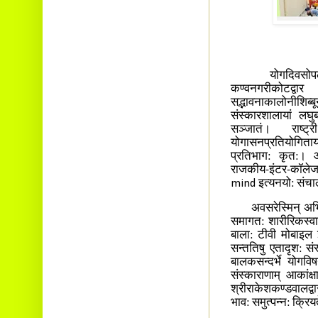
योगदिवसोपलक्ष्य
कण्वनगरीकोट
सद्भावनाकालोनीशि
संस्कारशालायां लघुब
सञ्जातं। राष्ट्
योगासनप्रतियोगिता
प्रतिभाग: कृत:। 
राजकीय-इंटर-कॉले
mind इत्यनयो: संच
अवसरेस्मिन् अभिभाव
समागत: शारीरिकस्वास्थ
बाला: टीवी मोबाइल इ
सन्ततिषु एतादृश: सं
बालकसन्दर्भे योगवि
संस्काराणाम् आकांक्
श्रीराकेशकण्डवालद्वा
भाव: समुत्पन्न: क्रियत