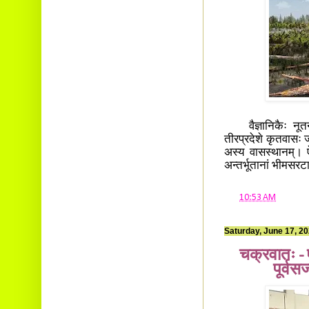
वैज्ञानिकैः नूतनजा
तीरप्रदेशे कृतवासः 
अस्य वासस्थानम्। ऐल्
अन्तर्भूतानां भीमसरट
at
10:53 AM
Saturday, June 17, 2
चक्रवातः -
पूर्व