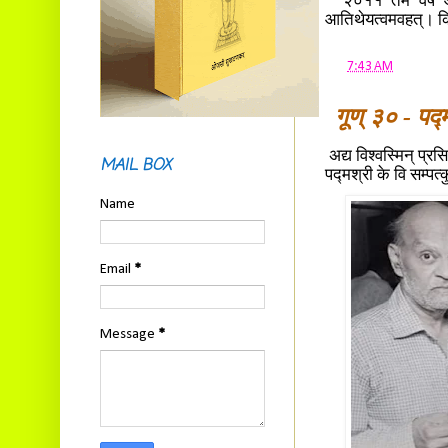
२०११ तमे वर्षे आस
आतिथेयत्वमवहत्। किन्त
at
7:43 AM
गूण् ३० - पद्म
अद्य विश्वस्मिन् प्रस
MAIL BOX
पद्मश्री के वि सम्पत
Name
Email
*
Message
*