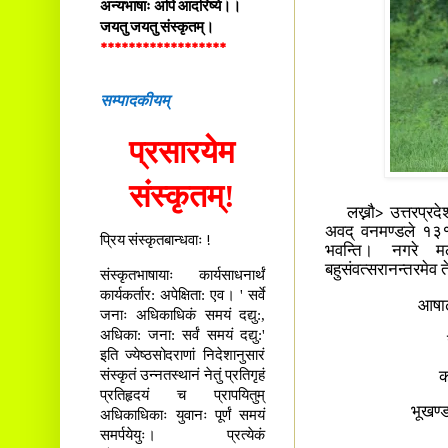
अन्यभाषाः अपि आदरिष्ये।।
जयतु जयतु संस्कृतम्।
******************
सम्पादकीयम्
प्रसारयेम
संस्कृतम्!
लख्नौ> उत्तरप्रदेश
अवद् वनमण्डले १३१ 
प्रिय संस्कृतबान्धवाः !
भवन्ति। नगरे मली
बहुसंवत्सरानन्तरमेव त
संस्कृतभाषायाः कार्यसाधनार्थं
कार्यकर्तार: अपेक्षिता: एव। ' सर्वे
आषाढा
जनाः अधिकाधिकं समयं दद्यु:,
अधिका: जना: सर्वं समयं दद्यु:'
इति ज्येष्ठसोदराणां निदेशानुसारं
संस्कृतं उन्नतस्थानं नेतुं प्रतिगृहं
क
प्रतिहृदयं च प्रापयितुम्
भूखण्ड
अधिकाधिकाः युवानः पूर्णं समयं
समर्पयेयुः। प्रत्येकं