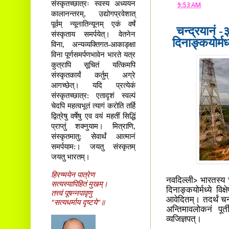
संस्कृतच्छात्रः स्वस्य अध्ययन
at
9:53 AM
कालानन्तरम्, उद्योगप्रवेशात्
पूर्वम् न्यूनातिन्यूनम् एकं वर्षं
चन्द्रयानं 
संस्कृताय समर्पयेत्। वेतनेन
दिनाङ्कयोर्मध
विना, अन्यव्यक्तिगत-आकाङ्क्षा
विना पूर्णसमर्पणभावेन भारते यत्र
कुत्रापि सूचितं यत्किमपि
संस्कृतकार्यं कर्तुम् अग्रे
आगच्छेत्। यदि प्रत्येकं
संस्कृतच्छात्र: एतादृशं स्वल्पं
चेदपि महत्वभूतं त्यागं करोति तर्हि
द्वित्रेषु वर्षेषु एव वयं महतीं सिद्धिं
प्राप्तुं शक्नुयाम। मित्राणि,
संस्कृतमातु: सेवार्थं आत्मानं
समर्पयाम:। जयतु संस्कृतम्
जयतु भारतम्।
हिरण्मयेन पात्रेण
नवदिल्ली> भारतस्य चा
सत्यस्यापिहितं मुखम्।
दिनाङ्कयोर्मध्ये वि
तत्त्वं पूषन्नपावृणु
आवेदितम्। तदर्थं चन
"सत्यधर्माय दृष्टये"॥
अन्तिमावलोकनं पूर्
व्यजिज्ञपत्।