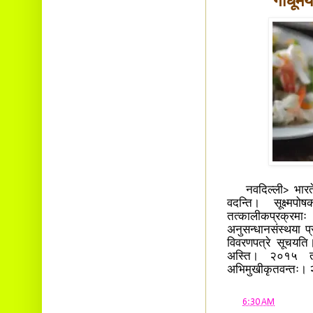
गोधूमय
नवदिल्ली> भारते प
वदन्ति। सूक्ष्मपो
तत्कालीकप्रक्रमा
अनुसन्धानसंस्थया प
विवरणपत्रे सूचयति।
अस्ति। २०१५ तमे
अभिमुखीकृतवन्तः। 
at
6:30 AM