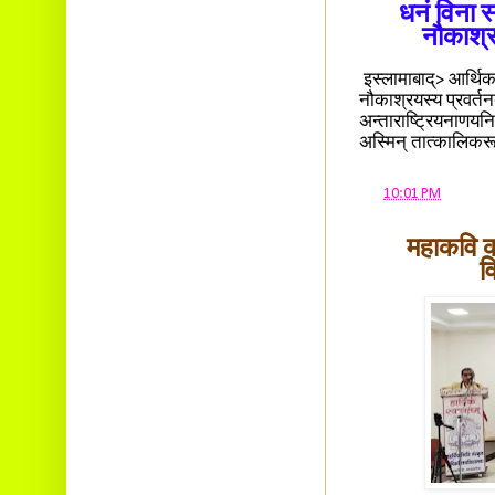
धनं विना स
नौकाश्रय
इस्लामाबाद्> आर्थिकस
नौकाश्रयस्य प्रवर्तनद
अन्ताराष्ट्रियनाणयनिध
अस्मिन् तात्कालिकरू
at
10:01 PM
महाकवि का
व