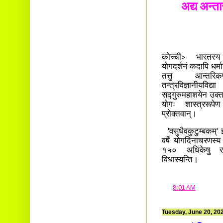
अद्य अन्ता
कोच्ची> भारतस्य
योगदर्शनं कदापि धर्म
तत्तु आन्तरिक
तन्त्रविज्ञानीयविद
सद्गुरुमहाशयेन उक्तम्
योगः शास्त्ररूप
प्रोक्तवान्।
'वसुधैवकुटुम्बकम्' इत
वर्षे योगदिनाचरणस्य
१५० अधिकेषु राष्ट
विधास्यन्ति।
at
8:01 AM
Tuesday, June 20, 20