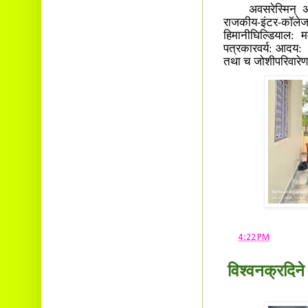
अवसरेस्मिन् अभिभ
राजकीय-इंटर-कॉलेज-
हिमानीघिल्डियाल: 
पत्रकारवर्य: आदय: उ
तथा च जोशीपरिवारेण
at
4:22 PM
विश्वनक्रदिने 