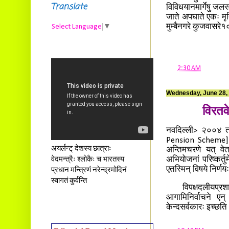
Translate
विविधयानमार्गेषु जल
जाते अपघाते एकः मृत
मुम्बैनगरे कुजवासरे
Select Language
▼
at
2:30 AM
Wednesday, June 28,
विरतव
नवदिल्ली> २००४ तमे 
Pension Scheme] पर
अयर्लन्ट् देशस्य छात्राः
अन्तिमचरणे यत् वेत
वेदमन्त्रैः श्लोकैः च भारतस्य
अभियोजनां परिष्कर्तु
एतस्मिन् विषये निर्ण
प्रधान मन्त्रिणं नरेन्द्रमोदिनं
स्वागतं कुर्वन्ति
विपक्षदलीयप्रशासक
आगामिनिर्वाचने एन
केन्दसर्वकारः इच्छत