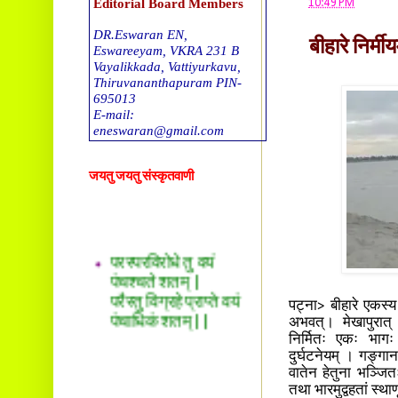
Editorial Board Members
at
10:49 PM
DR.Eswaran EN,
बीहारे निर्मी
Eswareeyam, VKRA 231 B
Vayalikkada, Vattiyurkavu,
Thiruvananthapuram PIN-
695013
E-mail:
eneswaran@gmail.com
DR. T G Sreekumar
जयतु जयतु संस्कृतवाणी
Tholalil, Okkal 683550. E-
mail
drtgsreekumar@gmail.com
परस्परविरोधे तु वयं
DR. Sreekala O S
Thachappillil House, Kalady
पंचश्चते शतम् |
P O -683578
परैस्तु विग्रहे प्राप्ते वयं
E-mail:
पंचाधिकं शतम् ||
पट्ना> बीहारे एकस्य 
drsreepradeep@gmail.com
अभवत्। मेखापुरात् व
Ravikumar. S
निर्मितः एकः भागः
Sreesankaram(H), Mattoor,
दुर्घटनेयम् । गङ्गान
Kalady P O,
वातेन हेतुना भञ्जि
Ernakulam (dst), Kerala.PIN
तथा भारमुद्वहतां स्थ