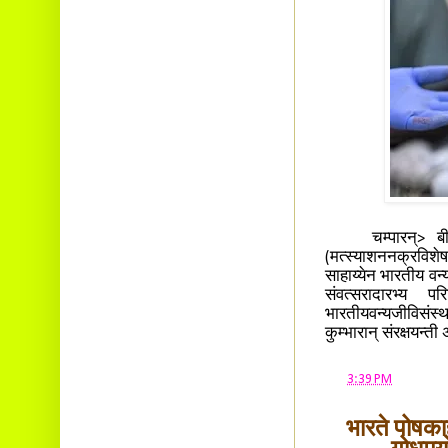
चम्पारन्> बीहारस
(मत्स्याशननक्रवि
साहाय्येन भारतीय वन
संवत्सरादारभ्य 
भारतीयवन्यजीविसंस
कुम्भारान् संरक्षयन्ती
at
3:39 PM
भारते पोषक