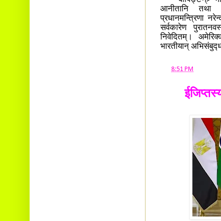
आनीतानि तथा लब्
प्रधानमन्त्रिणा नरेन
सर्वकारेण पुरातनवस
निवेदितम्। अमेरिक्क
भारतीयान् अभिसंबुद
at
8:51 PM
ईजिप्तस्