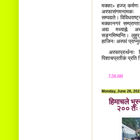
Ambalavayal P.O.
मक्का> हज्ज् कर्मणः 
Wayanad Dist. Pin: 673593
अरफासंगमनामक
E-mail:
सम्पद्यते। विविधराष्ट्
cbvinayak@gmail.com
मक्कानगरं सम्प्राप्
अद्य मध्याह्ने अर
सङ्गमिष्यन्ति। लुहुर्
हाजिनः अरफां प्राप्न
अरफाप्रार्थनाः वि
पिशाचप्रतीकं प्रति शिल
at
7:56 AM
Monday, June 26, 202
हिमाचले भूस
२०० तः अ