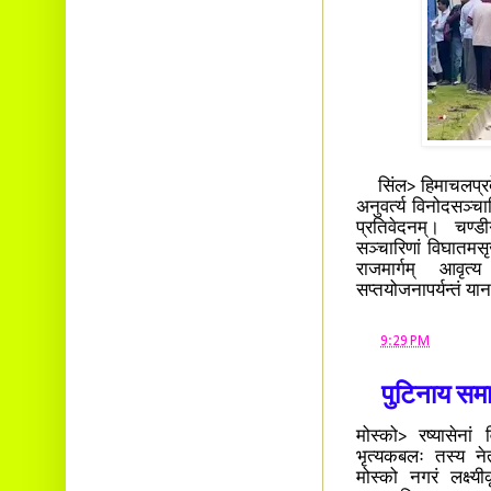
सिंल> हिमाचलप्रदेशे
अनुवर्त्य विनोदसञ्
प्रतिवेदनम्। चण्ड
सञ्चारिणां विघातमसृज
राजमार्गम् आवृत
सप्तयोजनापर्यन्तं यान
at
9:29 PM
पुटिनाय समाश
मोस्को> रष्यासेनां
भृत्यकबलः तस्य नेता
मोस्को नगरं लक्ष्यी