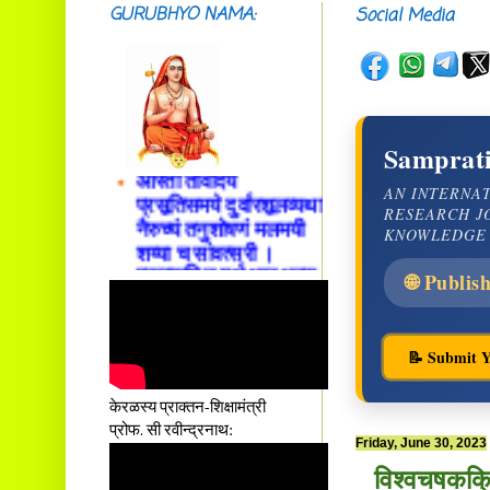
GURUBHYO NAMA:
Social Media
सदाशिवसमारम्भां
शङ्कराचार्य मध्यमाम्।
अस्मदाचार्यपर्यन्तां
वन्दे गुरु परम्पराम् ॥
Samprati
आस्तां तावदियं
प्रसूतिसमये दुर्वारशूलव्यथा
AN INTERNA
नैरुच्यं तनुशोषणं मलमयी
RESEARCH J
शय्या च सांवत्सरी ।
KNOWLEDGE
एकस्यापि न गर्भ-भार-भरण-
क्लेशस्य यस्याः क्षमो
🌐 Publis
दातुं निष्कृतिमुन्नतोऽपि
तनयस्तस्यैः जनन्यै
नमः॥–
📝 Submit Y
केरळस्य प्राक्तन-शिक्षामंत्री
प्रोफ. सी रवीन्द्रनाथ:
Friday, June 30, 2023
विश्वचषकक्रिक