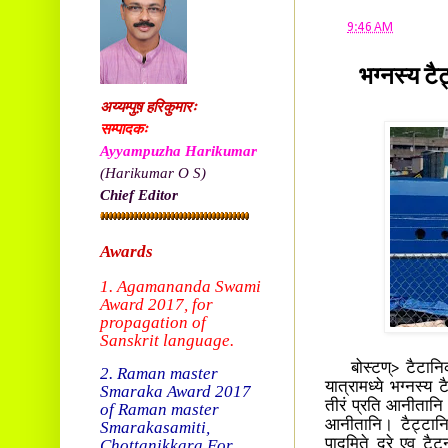
at
9:46 AM
भग्नस्य टैट
अय्यम्पुष़ हरिकुमारः
सम्पादकः
Ayyampuzha Harikumar
(Harikumar O S)
Chief Editor
Awards
1. Agamananda Swami
Award 2017, f
or
propagation of
Sanskrit language.
बोस्टण्> टैटानिक् म
2. Raman master
यात्रामध्ये भग्नस्य 
Smaraka Award 2017
तीरं प्रति आनीतानि
of Raman master
आनीतानि। टैट्टान
Smarakasamiti,
Chottanikkara.
For
पादमिते दूरे एव टै