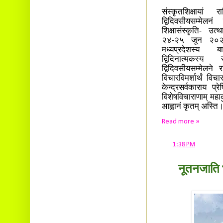
संस्कृतशिक्षायां 
द्विदिवसीयसम्मेलनं
शिक्षासंस्कृति- उत
२४-२५ जून २०२३ द
मध्यप्रदेशस्य बागस
द्विदिनात्मकस्य 
द्विदिवसीयसम्मेलने र
विचारविमर्शार्थं विचा
केन्द्रसर्वकाराय प्र
विशेषविचाराणाम् महाकुम
आह्वानं कृतम् अस्ति
Read more »
at
1:38 PM
नूतनजाति भ