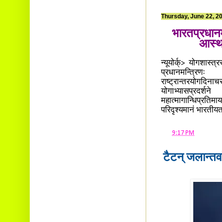
Thursday, June 22, 2
भारतप्रधानमन
आस्था
न्यूयोर्क्> योगशास्त
प्रधानमन्त्रिणः 
राष्ट्रान्तरयोगदि
योगाभ्यासप्रदर्
महात्मागान्धिप्रतिमाय
परिदृश्यमानं भारतीयत
at
9:17 PM
टैटन् जलान्तर