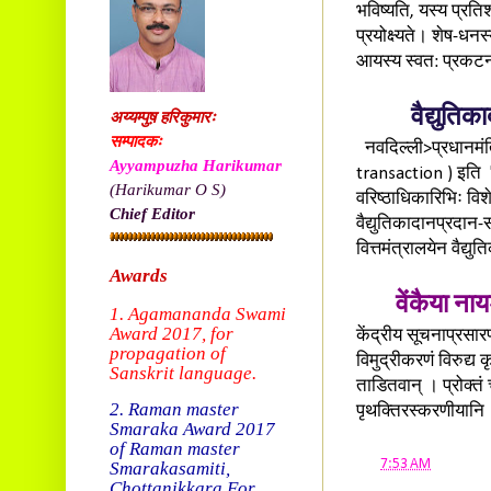
भविष्यति, यस्य प्रति
प्रयोक्ष्यते। शेष-धनस्
आयस्य स्वत: प्रकटना
वैद्युति
अय्यम्पुष़ हरिकुमारः
सम्पादकः
नवदिल्ली>प्रधानमंत्र
Ayyampuzha Harikumar
transaction ) इति '
(Harikumar O S)
वरिष्ठाधिकारिभिः विश
Chief Editor
वैद्युतिकादानप्रदा
वित्तमंत्रालयेन वैद्
Awards
वेंकैया ना
1. Agamananda Swami
Award 2017, f
or
केंद्रीय सूचनाप्रसारण
propagation of
विमुद्रीकरणं विरुद्य 
Sanskrit language.
ताडितवान् । प्रोक्
2. Raman master
पृथक्तिरस्करणीयानि ।
Smaraka Award 2017
of Raman master
at
7:53 AM
Smarakasamiti,
Chottanikkara.
For