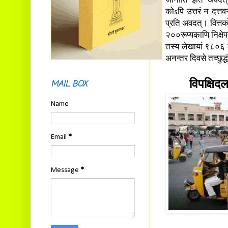
जानाति इति अवदत् ।
कोsपि उत्तरं न दत्
प्रति अवदत्। वित्तको
२००रूप्यकाणि निक्षे
तस्य लेखायां ९८०६ 
अनन्तर दिवसे तच्छुद
MAIL BOX
विपक्षिद
Name
Email
*
Message
*