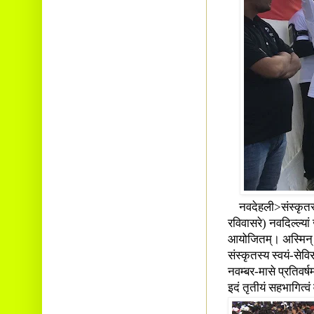
नवदेहली>संस्कृतस्
रविवासरे) नवदिल्ल्या
आयोजितम्। अस्मिन् 
संस्कृतस्य स्वयं-सेविस
नवम्बर-मासे प्रतिवर्ष
इदं तृतीयं सहभागित्वं 