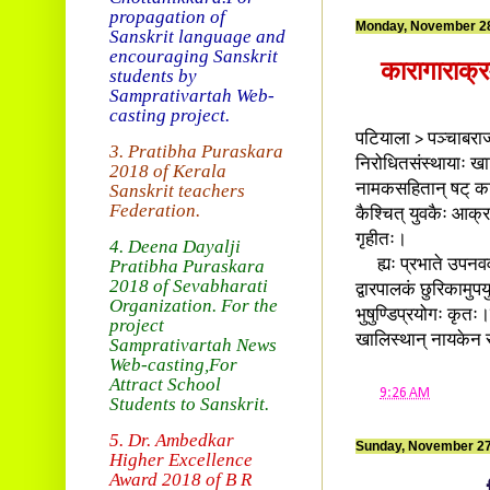
propagation of
Monday, November 28
Sanskrit language and
encouraging Sanskrit
कारागाराक्र
students by
Samprativartah
Web-
casting project.
पटियाला > पञ्चाबराज्
3. Pratibha Puraskara
निरोधितसंस्थायाः खालिस
2018 of
Kerala
Sanskrit teachers
नामकसहितान् षट् कार
Federation.
कैश्चित् युवकैः आक्र
गृहीतः।
4. Deena Dayalji
Pratibha Puraskara
ह्यः प्रभाते उपनवव
2018
of Sevabharati
द्वारपालकं छुरिकामुप
Organization
. For the
भुषुण्डिप्रयोगः कृतः
project
खालिस्थान् नायकेन सह 
Samprativartah News
Web-casting
,For
Attract School
at
9:26 AM
Students to Sanskrit.
5. Dr. Ambedkar
Sunday, November 27
Higher Excellence
Award 2018
of B R