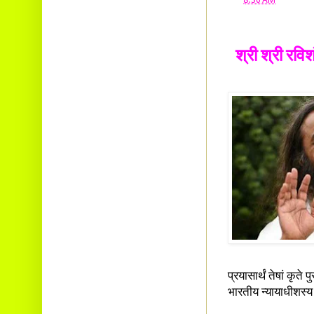
at
8:36 AM
श्री श्री रविश
प्रयासार्थं तेषां कृते
भारतीय न्यायाधीशस्य 