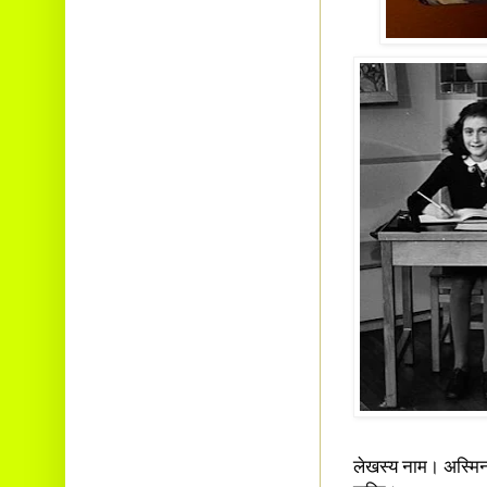
Ambalavayal P.O.
Wayanad Dist. Pin: 673593
E-mail:
cbvinayak@gmail.com
लेखस्य नाम। अस्मिन