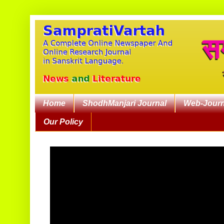
Home
ShodhManjari Journal
Web-Journ
Our Policy