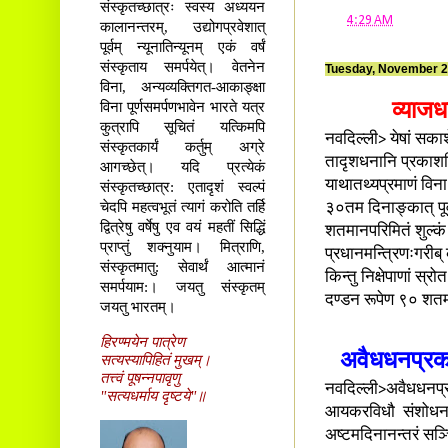
संस्कृतच्छात्रः स्वस्य अध्ययन
at
4:29 AM
कालानन्तरम्, उद्योगप्रवेशात्
पूर्वम् न्यूनातिन्यूनम् एकं वर्षं
संस्कृताय समर्पयेत्। वेतनेन
Tuesday, November 2
विना, अन्यव्यक्तिगत-आकाङ्क्षा
विना पूर्णसमर्पणभावेन भारते यत्र
व्याजधन
कुत्रापि सूचितं यत्किमपि
नवदिल्ली> येषां सका
संस्कृतकार्यं कर्तुम् अग्रे
तादृशधनानि प्रकाशयि
आगच्छेत्। यदि प्रत्येकं
याथातथ्यप्रमाणं विन
संस्कृतच्छात्र: एतादृशं स्वल्पं
चेदपि महत्वभूतं त्यागं करोति तर्हि
३०तम दिनाङ्कात् पूर्वं
द्वित्रेषु वर्षेषु एव वयं महतीं सिद्धिं
शतमानपरिमितं शुल्कं
प्राप्तुं शक्नुयाम। मित्राणि,
प्रधानमन्त्रिणःगरीब् कल
संस्कृतमातु: सेवार्थं आत्मानं
किन्तु निक्षेपाणां स्र
समर्पयाम:। जयतु संस्कृतम्
दण्डन रूपेण ९० शतम
जयतु भारतम्।
हिरण्मयेन पात्रेण
अवैधधनप्रकरणे
सत्यस्यापिहितं मुखम्।
तत्त्वं पूषन्नपावृणु
नवदिल्ली>अवैधधनप्रकरण
"सत्यधर्माय दृष्टये"॥
आयकरविधौ संशोधनार्
अष्टमदिनानन्तरं सञ