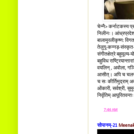
चेन्नै> कर्नाटकस्य प
निलीनः। आंध्रप्रदेश
बालामुरलीकृष्ण: विग
तेलुगू-कन्नड़-संस्कृ
संगीतक्षेत्रे बहुमूल
बहुविध राष्ट्रियान्ता
वयलिन् , अवोला, गञ्च
आसीत्। अपि च चलनच
च सः कीर्तिमुद्राम् 
ओंकारी, सर्वश्री, सु
निर्वृतिम् आपूरितवन्
at
7:46 AM
सोपानम्-21
Meenak