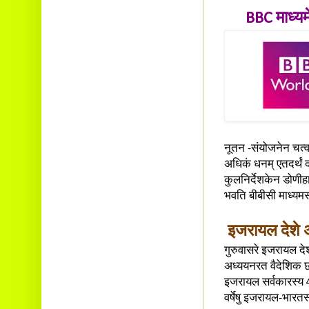
BBC माध्यमे
नूतन -संयोजनेन चत्वा
अधिकं धनम् एतदर्थं द
कुलनिर्देशकेन डोणी
भवति बीबीसी माध्यमस्
इजरायल देशे अ
गुरुवासरे इजरायल देश
अध्ययनरत वैदेशिक छात
इजरायल सर्वकारस्य 
वर्षेषु इजरायल-भारतस