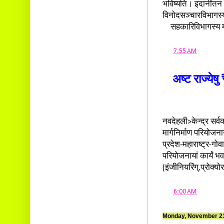
भविष्यति। इदानींतन वि
विनोदसञ्चारविभागस्य 
सहकारिविभागस्य मन्त
at
7:55 AM
अष्ट राज्येष
नवदेहली>केन्द्र सर्व
मार्गनिर्माण परियोजन
प्रदेश-महाराष्ट्र-गोवा
परियोजनायां कार्यं
(इंजीनियरिंग्,प्रोक्यो
at
6:00 AM
Monday, November 21