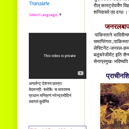
Translate
रौल् कास्ट्रोवर्येण व
शनिवासरे एव दग्धः। क
Select Language
▼
जनरलबाजव
पाकिस्ताने भाविसैन्य
समाप्तिंगतः,पाकिस्तान
लेफ्टिनेंट-जनरल-क़म
बलूचरेजीमेंट इति सै
सेनाप्रमुखः भविष्यत
प्राचीनश
अयर्लन्ट् देशस्य छात्राः
वेदमन्त्रैः श्लोकैः च भारतस्य
प्रधान मन्त्रिणं नरेन्द्रमोदिनं
स्वागतं कुर्वन्ति