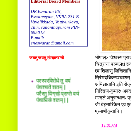
Editorial Board Members
DR.Eswaran EN,
Eswareeyam, VKRA 231 B
Vayalikkada, Vattiyurkavu,
Thiruvananthapuram PIN-
695013
E-mail:
eneswaran@gmail.com
DR. T G Sreekumar
भोपाल्> विश्वस्य प्
जयतु जयतु संस्कृतवाणी
Tholalil, Okkal 683550. E-
mail
चित्राणां पञ्चलक्षं स
drtgsreekumar@gmail.com
एव शिलासु लिखितानि च
परस्परविरोधे तु वयं
त्रिंशदधिकपञ्चाशत्-स
पंचश्चते शतम् |
DR. Sreekala O S
अभिज्ञातानि इति रोक्
Thachappillil House, Kalady
परैस्तु विग्रहे प्राप्ते वयं
P O -683578
गिरिराज-कुमारः अवदत्
पंचाधिकं शतम् ||
E-mail:
मण्डले अनुसन्धानः प्
drsreepradeep@gmail.com
जी बेड्नारिकेन एव एत
Ravikumar. S
प्रमाणीकृतानि।
Sreesankaram(H), Mattoor,
Kalady P O,
at
12:01 AM
Ernakulam (dst), Kerala.PIN