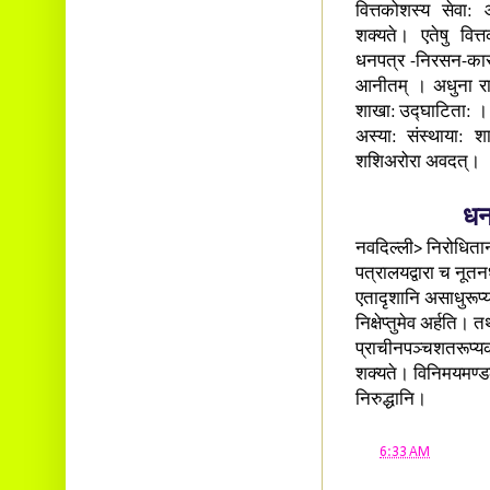
वित्तकोशस्य सेवा: आ
शक्यते। एतेषु वित्
धनपत्र -निरसन-कार
आनीतम् । अधुना राजस
शाखा: उद्घाटिता: । आग
अस्या: संस्थाया: श
शशिअरोरा अवदत्।
धन
नवदिल्ली> निरोधिताना
पत्रालयद्वारा च नूत
एतादृशानि असाधुरूप्
निक्षेप्तुमेव अर्हति।
प्राचीनपञ्चशतरूप्यका
शक्यते। विनिमयमण्डल
निरुद्धानि।
at
6:33 AM