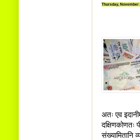
Thursday, November 
अतः एव इदानीमप
दक्षिणकोणतः प
संख्यामितानि व्