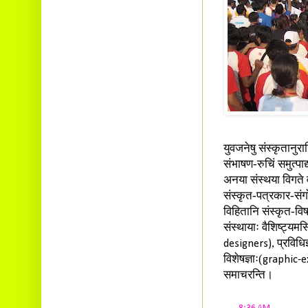
युवजनेषु संस्कृतानुरा
संभाषण-रुचिं समुत्पा
अनया संस्थया विगते व
संस्कृत-पत्रकार-संगो
विहितानि संस्कृत-वि
संस्थायाः वैशिष्ट्यमस
, प्रविधिज
designers)
विशेषज्ञाः(
graphic-e
समाचरन्ति
।