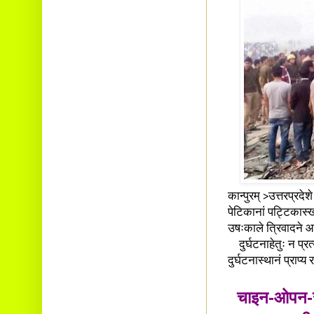
कान्पुरम् >उत्तरप्रदेशे
पेटिकानां पट्टिकास्
उषःकाले त्रिवादने आ
दुर्घटनाहेतुः न प्रत्
दुर्घटनास्थानं प्राप्य र
चाइन-ओपन-सुप