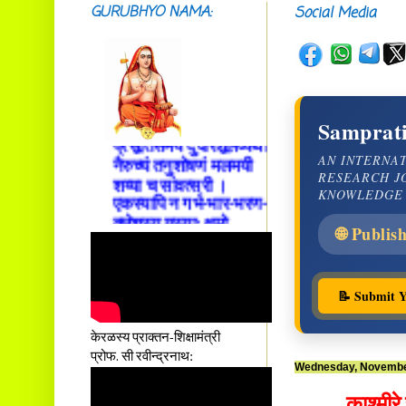
GURUBHYO NAMA:
Social Media
सदाशिवसमारम्भां
शङ्कराचार्य मध्यमाम्।
अस्मदाचार्यपर्यन्तां
वन्दे गुरु परम्पराम् ॥
आस्तां तावदियं
प्रसूतिसमये दुर्वारशूलव्यथा
Samprati
नैरुच्यं तनुशोषणं मलमयी
AN INTERNA
शय्या च सांवत्सरी ।
RESEARCH J
एकस्यापि न गर्भ-भार-भरण-
KNOWLEDGE
क्लेशस्य यस्याः क्षमो
दातुं निष्कृतिमुन्नतोऽपि
🌐 Publis
तनयस्तस्यैः जनन्यै
नमः॥–
📝 Submit Y
केरळस्य प्राक्तन-शिक्षामंत्री
प्रोफ. सी रवीन्द्रनाथ:
Wednesday, Novembe
काश्मीरे