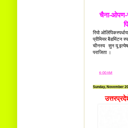
चैना-ओपण-सुप
प
रियो ओलिंपिकस्पर्धाय
प्रीमियर बैडमिंटन स्पर
चीनस्य सुन यू इत्ये
पराजिता ।
at
6:00 AM
Sunday, November 20
उत्तरप्रद