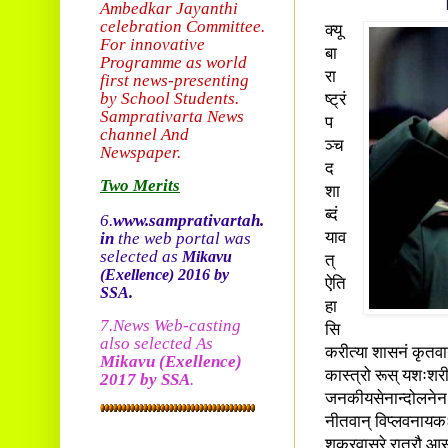
Ambedkar Jayanthi
celebration Committee.
क्यू
For innovative
बा
Programme as world
रा
first news-presenting
by School Students.
ष्ट्रं
Sam
prativarta News
प
channel And
ञ्च
Newspaper.
द
Two Merits
शा
ब्दं
6.
www.samprativartah.
in
the web portal was
याव
selected as
Mikavu
त्
(Exellence)
2016 by
ऐति
SSA.
हा
7.News Web-casting
सि
also selected As
करीत्या शासनं कृतवान
Mikavu
(Exellence)
कास्त्रो रूस् यशःशरी
2017 by SSA
.
जनकीयसेनान्दोलनेन प्र
नीतवान् विप्लवनायकः 
शुक्रवासरे रात्रौ आस