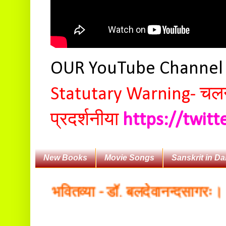
OUR YouTube Channe
Statutary Warning-
चलन 
प्रदर्शनीया
https://twit
New Books
Movie Songs
Sanskrit in Da
भाषा भवितव्या - डॉ. बलदेवानन्दसागरः।