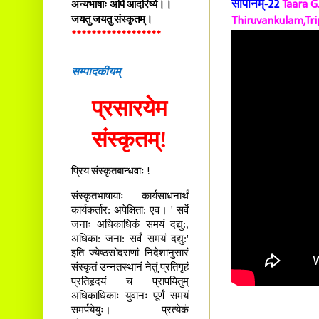
सोपानम्-22
Taara G
अन्यभाषाः अपि आदरिष्ये।।
जयतु जयतु संस्कृतम्।
Thiruvankulam,Tri
******************
सम्पादकीयम्
प्रसारयेम
संस्कृतम्!
प्रिय संस्कृतबान्धवाः !
संस्कृतभाषायाः कार्यसाधनार्थं
कार्यकर्तार: अपेक्षिता: एव। ' सर्वे
जनाः अधिकाधिकं समयं दद्यु:,
अधिका: जना: सर्वं समयं दद्यु:'
इति ज्येष्ठसोदराणां निदेशानुसारं
संस्कृतं उन्नतस्थानं नेतुं प्रतिगृहं
प्रतिहृदयं च प्रापयितुम्
अधिकाधिकाः युवानः पूर्णं समयं
समर्पयेयुः। प्रत्येकं