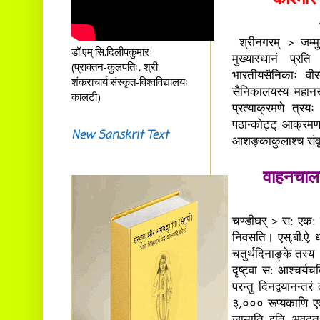
श्रीनगरम् > जम्मुक
डॉ.एम् सि.दिलीपकुमारः
मुख्यास्थानं प्रति
(प्राक्तन-कुलपतिः, श्री
भारतीयसैनिकाः वीर
शंकराचार्य संस्कृत-विश्वविद्यालयः
सैनिकालयस्य महानससम
कालटी)
प्रत्याक्रमणे त्रयः
पठान्कोट्ट् आक्रमण
New Sanskrit Text
आशङ्काकुलाश्च संवृत
वाहनचाल
चण्डीघर् > स: एक: 
निवसति। एस्.बी.ऐ. 
चतुर्थदिनाङ्के तस्य
दृष्ट्वा स: आश्चर्
परन्तु दिनद्वयानन्तरं
३,००० रूप्यकाणि 