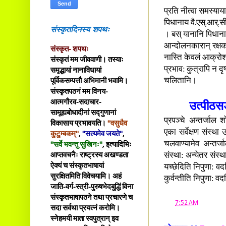
प्रति नीत्वा समस्याया
पिधानाय वै.एस्.आर्.स
संस्कृतदिनस्य शपथः
। बस् यानानि पिधानार
आन्दोलनकारान् रक्षक
संस्कृत- शपथः
नास्ति केवलं आक्रोश
संस्कृतं मम जीववाणी। तस्याः
प्रभाव: कुत्रापि न दृ
समृद्धायां नानाविधायां
चलितानि।
पूर्विकसम्पत्तौ अभिमानी भवामि।
संस्कृतपठनं मम विनय-
आत्मगौरव-सदाचार-
उत्पीठसङ
सामूह्यबोधादीनां सद्गुणानां
प्रपञ्चे अन्तर्जाल
विकासाय प्रभावयति।
"वसुधैव
एका सर्वेक्षण संस्
कुटुम्बकम्"
,
"सत्यमेव जयते"
,
चलवाण्यामेव अन्तर्ज
"सर्वे भवन्तु सुखिनः"
, इत्यादिभिः
संस्था: अन्येतर संस्
आप्तवचनैः राष्ट्रस्य अखण्डता
ऐक्यं च संस्कृतभाषायां
यच्छेदिति निपुणा: व
सुरक्षितमिति विवेचयामि। अहं
कुर्वन्तीति निपुणा: वद
जाति-वर्ग-स्त्री-पुरुषभेदबुद्धिं विना
संस्कृतभाषापठने तथा प्रचारणे च
at
7:52 AM
सदा सर्वथा प्रयत्नं करोमि।
स्नेहमयी माता स्वपुत्रान् इव