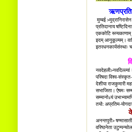
ऋणप्रतिद
मुम्बई >मुद्रानिरासे
प्रतिदानाय षष्टिदिना
एककोटि रूप्यकाणाम् 
इदम् आनुकूल्यम्। वा
इतरधनकार्यसंस्थाः च 
व
नवदेहली>नवदिल्ल्यां
परिषदा विश्व-संस्कृ
देशीया राजकुमारी महाच
सभाजिता। ऐषमः सम्मान
सम्मानोsयं उभाभ्यामप
तयो: अप्रतिम-योगदा
क
अनन्तपुरी> षण्मासात
वरिष्ठनेता उटुम्पन्चो