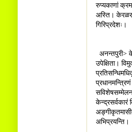
रुप्यकाणां क्र
अस्ति। केरळरा
गिरिप्रदेशः।
अनन्तपुरी> के
उपेक्षिता। विम
प्रतिसन्धिमधिकृ
प्रधानमन्त्रिण
सविशेषसम्मेलनस
केन्द्रसर्वकारं
अङ्गीकृतमासीत
अभिप्रयन्ति।