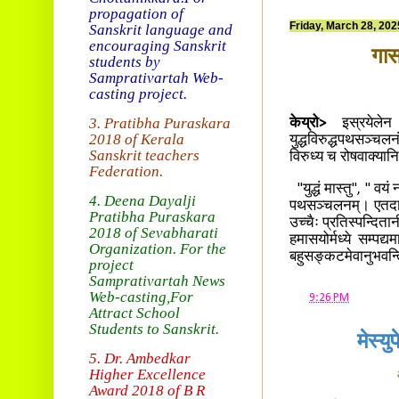
propagation of
Friday, March 28, 202
Sanskrit language and
encouraging Sanskrit
गास
students by
Samprativartah
Web-
casting project.
3. Pratibha Puraskara
केय्रो>
इस्रयेलेन श
2018 of
Kerala
युद्धविरुद्धपथसञ्
Sanskrit teachers
विरुध्य च रोषवाक्या
Federation.
"युद्धं मास्तु", " वय
4. Deena Dayalji
पथसञ्चलनम्। एतदाभ्य
Pratibha Puraskara
उच्चैः प्रतिस्पन्दिता
2018
of Sevabharati
हमासयोर्मध्ये सम्पद्य
Organization
. For the
बहुसङ्कटमेवानुभवन्
project
Samprativartah News
Web-casting
,For
at
9:26 PM
Attract School
Students to Sanskrit.
मेस्य
5. Dr. Ambedkar
Higher Excellence
Award 2018
of B R