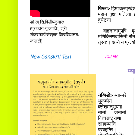
षिम्ला>
हिमाचलप्रदेशरा
महान् वृक्षः पतित्व
दुर्घटना।
डॉ.एम् सि.दिलीपकुमारः
(प्राक्तन-कुलपतिः, श्री
वाहनानामुपरि वृक्
शंकराचार्य संस्कृत-विश्वविद्यालयः
मणिकिरणवासिनी रीना, 
कालटी)
त्रयः। अन्ये न प्रत्यभ
New Sanskrit Text
at
9:17 AM
म्य
नय्पिडो>
म्यान्मरे
भूकम्पेन
क्लेशमनुभूयमा
नानां जनानां
विश्वराष्ट्राणां
साहाय्यानि
प्रवहन्ति।