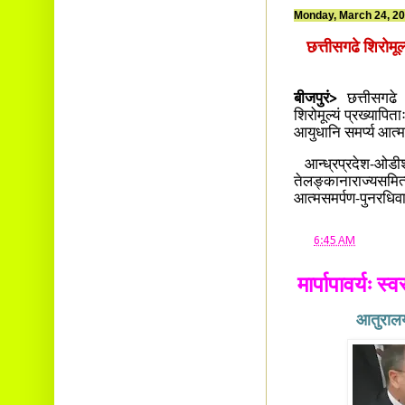
Monday, March 24, 2
छत्तीसगढे शिरोमूल
बीजपुरं>
छत्तीसगढे 
शिरोमूल्यं प्रख्यापि
आयुधानि समर्प्य आत्
आन्ध्रप्रदेश-ओडीशाव
तेलङ्कानाराज्यसमि
आत्मसमर्पण-पुनरधिवा
at
6:45 AM
मार्पापावर्यः 
आतुरालयात