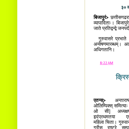
३० व
बिजापुरं>
छत्तीसगढराज्य
व्यापादिताः। बिजापु
जाते प्रतिद्वन्द्वे ज
गुरुवासरे प्रभाते 
अन्वेषणमारब्धम्। अ
अधिगतानि।
at
8:22 AM
क्रिस
एतन्स्>
अन्ताराष्ट
ओलिम्पिक्स् समित्याः
ओ सी] अध्यक्षप
इदंप्रथमतया ए
महिला चिता। गुरुवा
ग्रीस राष्ट्रे सम्पन