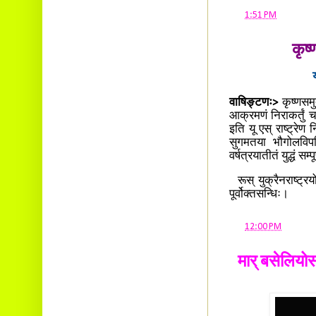
Ambalavayal P.O.
at
1:51 PM
Wayanad Dist. Pin: 673593
E-mail:
cbvinayak@gmail.com
कृष
वाषिङ्टणः>
कृष्णसमु
आक्रमणं निराकर्तुं च
इति यू एस् राष्ट्रेण
सुगमतया भौगोलविपणिं
वर्षत्रयातीतं युद्धं स
रूस् युक्रैनराष्ट्रय
पूर्वोक्तसन्धिः।
at
12:00 PM
मार् बसेलियोस