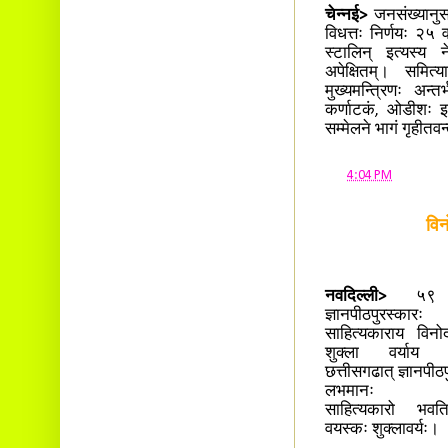
चेन्नई>
जनसंख्यानुसार
विधत्तः निर्णयः २५ व
स्टालिन् इत्यस्य 
अपेक्षितम्। समित्य
मुख्यमन्त्रिणः अन्
कर्णाटकं, ओडीशः इत्
सम्मेलने भागं गृहीतव
at
4:04 PM
विन
नवदिल्ली>
५९
ज्ञानपीठपुरस्कारः
साहित्यकाराय विनोद
शुक्ला वर्याय 
छत्तीसगढात् ज्ञानपीठप
लभमानः प्
साहित्यकारो भव
वयस्कः शुक्लावर्यः।