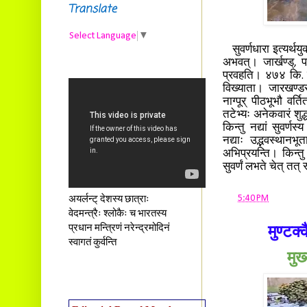
Translate
Select Language
▼
सुवर्णधारा इत्यर्थयुक
अभवत्। जार्खण्ड्, प
प्रवहति। ४७४ कि. म
विख्याता। जारखण्डस
नाग्पूर् पीठभूभौ वर्
तटेभ्यः अनेकवारं शुद्ध
किन्तु नद्यां सुवर्णस
नद्याः उद्भवस्थानभ
अभिप्रयन्ति। किन्तु
सुवर्णं लभते चेत् तत्
at
5:40 PM
अयर्लन्ट् देशस्य छात्राः
वेदमन्त्रैः श्लोकैः च भारतस्य
प्रधान मन्त्रिणं नरेन्द्रमोदिनं
मुण्टक
स्वागतं कुर्वन्ति
मुख