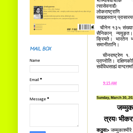
भोज्यौषधचिकि
त्सासेवनाद्यैः
लोकराष्ट्राणि
साह्यहस्तान् प्रासार
चीनेन १३५ संख्यायु
सैनिकान् न्ययुङ्त। 
क्रियते। भारतेन भो
समानीतानि।
MAIL BOX
चीनराष्ट्रेण १. 
Name
प्राप्नोति। दक्षिणक
सर्वविधसाह्यं वाग्दत्त
Email
*
at
9:15 AM
Sunday, March 30, 20
Message
*
जम्मुक
त्रयः भीकराः
कठुवा>
जम्मुकाश्मीरे