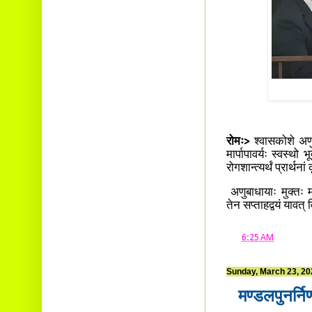
रोमः>
श्वासकोशे अणुब
मार्पापावर्यः स्वस्थो
रोगशान्त्यर्थं प्रार्थ
अणुबाधायाः मुक्तः मार
तेन सप्ताहद्वयं यावत् व
at
6:25 AM
Sunday, March 23, 20
मण्डलपुनर्नि