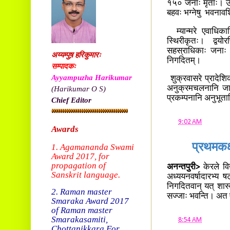
१५० जनाः मृताः। उप
बहवः भग्नेषु भवनावशिष
म्यान्मरे एवाधिकानि
स्थिरीकृतः। द्वयोर
सहस्राधिकाः जनाः म्या
अय्यम्पुष़ हरिकुमारः
निगदितम्।
सम्पादकः
Ayyampuzha Harikumar
शुक्रवासरे प्रादे
अनुक्रमचलनानि जातान
(Harikumar O S)
प्रकम्पनानि अनुभूतान
Chief Editor
at
9:02 AM
Awards
प्रथमकक्
1. Agamananda Swami
Award 2017, f
or
propagation of
अनन्तपुरी>
केरले विद
Sanskrit language.
अध्ययनवर्षादारभ्य षट
निगदितवान् यत् शास्
2. Raman master
सज्जाः भवन्ति। अत ए
Smaraka Award 2017
of Raman master
Smarakasamiti,
at
8:54 AM
Chottanikkara.
For