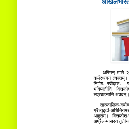
अखिलभारतीय
अस्मिन् मासे २४,
कर्मस्थगनं त्यक्तम्
निर्णयः स्वीकृतः। पञ
भविष्यतीति वित्तको
सङ्घटनानि अवदन्
तात्कालिक-कर्मचारिण
ग्रैच्युइटी-अधिनियम
आहूतम्। वित्तकोश-
अप्रैल-मासस्य तृतीय-