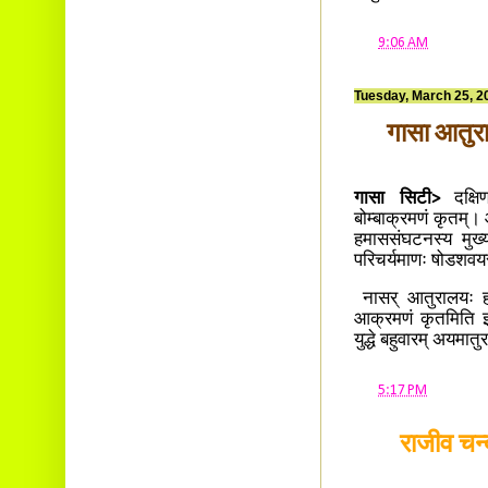
at
9:06 AM
Tuesday, March 25, 2
गासा आतुरा
गासा सिटी>
दक्ष
बोम्बाक्रमणं कृतम्। 
हमाससंघटनस्य मुख्यन
परिचर्यमाणः षोडशवयस
नासर् आतुरालयः हमा
आक्रमणं कृतमिति इस
युद्धे बहुवारम् अय
at
5:17 PM
राजीव चन