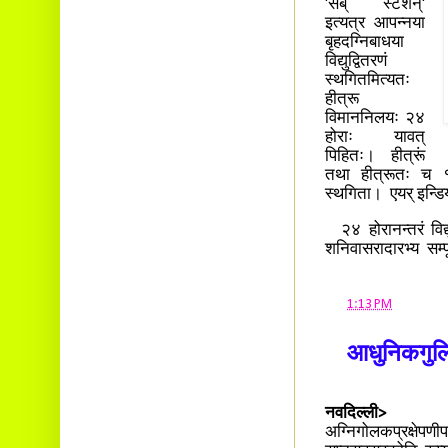
'सब् स्टेशन्'
इत्यत्र आपन्नया
बृहदग्निबाधया
विद्युद्वितरणं
स्थगितमित्यतः
हीत्रू
विमाननिलयः २४
होराः यावत्
पिहितः। हीत्रूं
तथा हीत्रूतः च १
स्थगिता। एयर् इन्डिय
२४ होरानन्तरं विद्
शनिवासरादारभ्य सम्पू
at
1:13 PM
आधुनिकगुलि
नवदिल्ली>
भारत
अग्निगोलकप्रक्षे