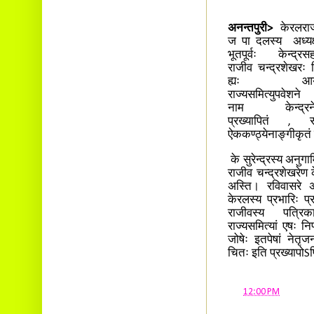
अनन्तपुरी>
केरलराज
ज पा दलस्य अध्यक्
भूतपूर्वः केन्द्रसह
राजीव चन्द्रशेखरः
ह्यः आयोज
राज्यसमित्युपवेशन
नाम केन्द्रनेतृ
प्रख्यापितं , सम
ऐककण्ठ्येनाङ्गीकृत
के सुरेन्द्रस्य अनुगा
राजीव चन्द्रशेखरेण क
अस्ति। रविवासरे अनन
केरलस्य प्रभारिः प्
राजीवस्य पत्रिकास
राज्यसमित्यां एषः नि
जोषेः इतपेषां नेतृजन
चितः इति प्रख्यापोSप
at
12:00 PM