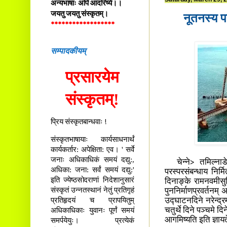
अन्यभाषाः अपि आदरिष्ये।।
जयतु जयतु संस्कृतम्।
नूतनस्य प
******************
सम्पादकीयम्
प्रसारयेम
संस्कृतम्!
प्रिय संस्कृतबान्धवाः !
संस्कृतभाषायाः कार्यसाधनार्थं
कार्यकर्तार: अपेक्षिता: एव। ' सर्वे
जनाः अधिकाधिकं समयं दद्यु:,
चेन्ने> तमिल्नाडे
अधिका: जना: सर्वं समयं दद्यु:'
परस्परसंबन्धाय निर्म
इति ज्येष्ठसोदराणां निदेशानुसारं
दिनाङ्के रामनवमीसुद
संस्कृतं उन्नतस्थानं नेतुं प्रतिगृहं
पुननिर्माणप्रवर्तनम् 
प्रतिहृदयं च प्रापयितुम्
उद्घाटनदिने नरेन्द्रम
अधिकाधिकाः युवानः पूर्णं समयं
चतुर्थे दिने पञ्चमे दि
आगमिष्यति इति ज्ञाय
समर्पयेयुः। प्रत्येकं