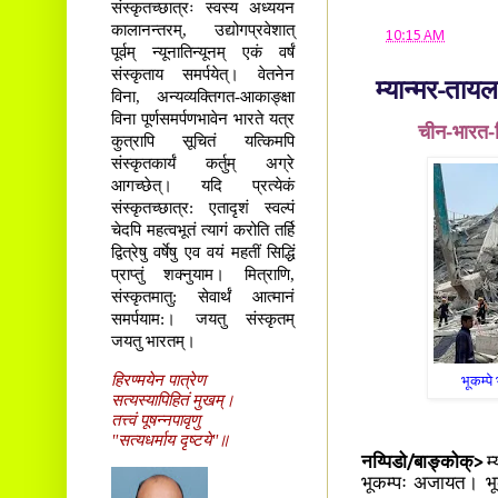
संस्कृतच्छात्रः स्वस्य अध्ययन
कालानन्तरम्, उद्योगप्रवेशात्
at
10:15 AM
पूर्वम् न्यूनातिन्यूनम् एकं वर्षं
संस्कृताय समर्पयेत्। वेतनेन
म्यान्मर-तायल
विना, अन्यव्यक्तिगत-आकाङ्क्षा
विना पूर्णसमर्पणभावेन भारते यत्र
चीन-भारत-व
कुत्रापि सूचितं यत्किमपि
संस्कृतकार्यं कर्तुम् अग्रे
आगच्छेत्। यदि प्रत्येकं
संस्कृतच्छात्र: एतादृशं स्वल्पं
चेदपि महत्वभूतं त्यागं करोति तर्हि
द्वित्रेषु वर्षेषु एव वयं महतीं सिद्धिं
प्राप्तुं शक्नुयाम। मित्राणि,
संस्कृतमातु: सेवार्थं आत्मानं
समर्पयाम:। जयतु संस्कृतम्
जयतु भारतम्।
हिरण्मयेन पात्रेण
भूकम्पे
सत्यस्यापिहितं मुखम्।
तत्त्वं पूषन्नपावृणु
"सत्यधर्माय दृष्टये"॥
नय्पिडो/बाङ्कोक्>
म
भूकम्पः अजायत। भूकम्