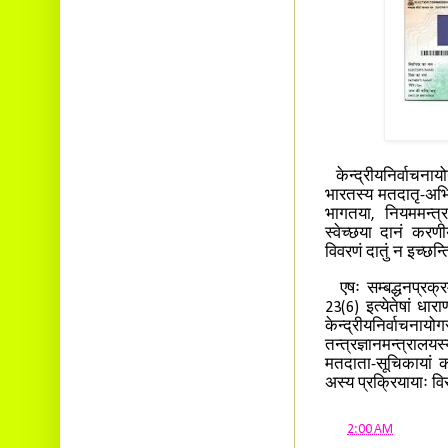
केन्द्रीयनिर्वाचन
भारतस्य मतदातृ-अभिल
भागतया, नियममन्त्र
स्वेच्छया दानं करण
विवरणं दातुं न इच्छन्
एषः सम्बद्धनप्रक्र
23(6) इत्येतेषां धार
केन्द्रीयनिर्वाचनाय
तन्त्रज्ञानमन्त्राल
मतदाता-सूचिकायां कद
अस्य प्रक्रियायाः विर
at
2:00 AM