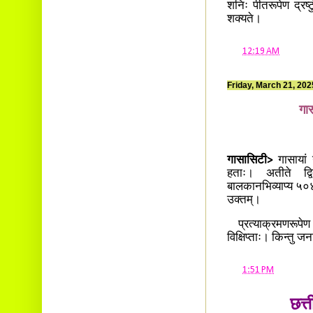
शनिः पीतरूपेण द्रष्टुं
शक्यते।
at
12:19 AM
Friday, March 21, 202
गा
गासासिटी>
गासायां 
हताः। अतीते द्वि
बालकानभिव्याप्य ५०
उक्तम्।
प्रत्याक्रमणरूपेण ह
विक्षिप्ताः। किन्तु 
at
1:51 PM
छत्