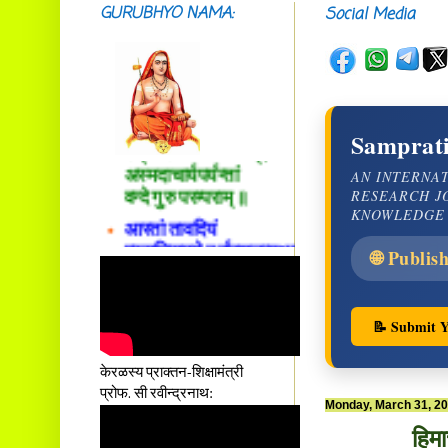
GURUBHYO NAMA:
Social Media
सदाशिवसमारम्भां
शङ्कराचार्य मध्यमाम्।
Samprati
अस्मदाचार्यपर्यन्तां
वन्दे गुरु परम्पराम् ॥
AN INTERNA
RESEARCH J
आस्तां तावदियं
KNOWLEDGE
प्रसूतिसमये दुर्वारशूलव्यथा
नैरुच्यं तनुशोषणं मलमयी
🌐 Publis
शय्या च सांवत्सरी ।
एकस्यापि न गर्भ-भार-भरण-
क्लेशस्य यस्याः क्षमो
📝 Submit Y
दातुं निष्कृतिमुन्नतोऽपि
तनयस्तस्यैः जनन्यै
केरळस्य प्राक्तन-शिक्षामंत्री
नमः॥–
प्रोफ. सी रवीन्द्रनाथ:
Monday, March 31, 2
हिमा