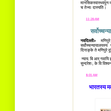
मानसिकस्वास्थ्यपुनःस्
च तेभ्यः दास्यति।
at
11:28 AM
सर्वोच्चन्
नवदिल्ली>
मणिपुरे 
सर्वोच्चन्यायालयस्य 
दिनाङ्के ते मणिपुरे द
न्याय. बि आर् गवायि इत
सुन्दरेशः, के वि विश्व
at
8:01 AM
भारतस्य म