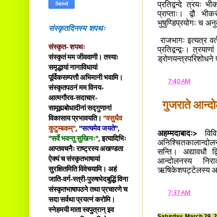
प्रतिद्वन्दे त्रयः भी
प्राप्ताः। द्वौ भी
भुषुण्डिप्रयोगः च अनु
संस्कृतदिनस्य शपथः
राजभागः इत्यत्र वर
संस्कृत- शपथः
प्रतिद्वन्द्वः। त्रयाण
संस्कृतं मम जीववाणी। तस्याः
ड्रोणयन्त्रपरिशोधन
समृद्धायां नानाविधायां
पूर्विकसम्पत्तौ अभिमानी भवामि।
at
7:40 AM
संस्कृतपठनं मम विनय-
आत्मगौरव-सदाचार-
गुजराते आन्दो
सामूह्यबोधादीनां सद्गुणानां
विकासाय प्रभावयति।
"वसुधैव
कुटुम्बकम्"
,
"सत्यमेव जयते"
,
अहम्मदाबादः>
विविध
"सर्वे भवन्तु सुखिनः"
, इत्यादिभिः
अनिश्चितकालान्दोलन
आप्तवचनैः राष्ट्रस्य अखण्डता
सन्ति। अद्यावधौ द
ऐक्यं च संस्कृतभाषायां
आन्दोलनस्य निराक
सुरक्षितमिति विवेचयामि। अहं
ऋषिकेशपट्टेलस्य अव
जाति-वर्ग-स्त्री-पुरुषभेदबुद्धिं विना
संस्कृतभाषापठने तथा प्रचारणे च
at
7:37 AM
सदा सर्वथा प्रयत्नं करोमि।
स्नेहमयी माता स्वपुत्रान् इव
Saturday, March 29, 