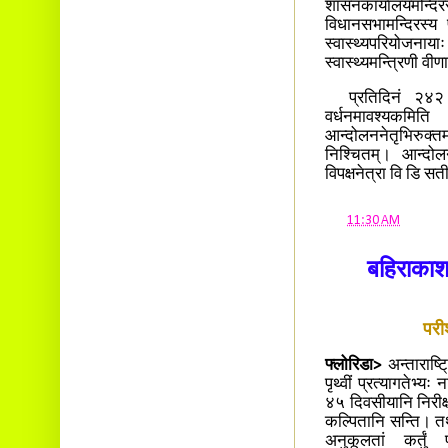
शासनकार्यालयमन्दिरस्
विधानसभामन्दिरस्य प
स्वास्थ्यपरियोजन
स्वास्थ्यमन्त्रिणी वी
प्रतिदिनं २४२ रू
वर्धनमावश्यकमि
आन्दोलननेतृभिरुक्
निश्चितम्। आन्दोल
विपक्षनेत्रा वि डि सती
at
11:30 AM
बहिराकाशय
परी
फ्लोरिडा>
अन्ताराष्
पृथ्वीं प्रत्यागतेभ्य
४५ दिवसीयानि निरीक्ष
कल्पितानि सन्ति। तथै
अनुकूलतां कर्तु