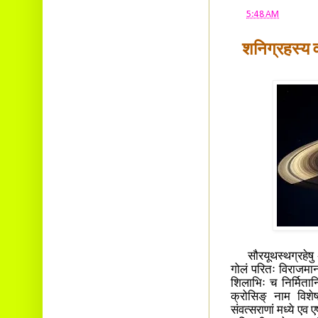
at
5:48 AM
शनिग्रहस्य व
सौरयूथस्थग्रहेषु 
गोलं परितः विराजमा
शिलाभिः च निर्मितानि
क्रोसिङ् नाम विश
संवत्सराणां मध्ये ए