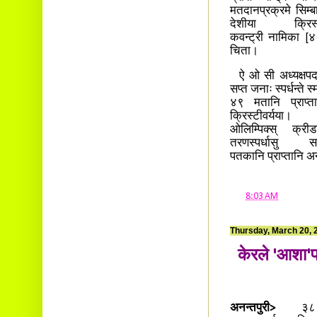
मतदानप्रक्रमे सिम्बाब
देशीया क्रिस्
कवन्ट्री नामिका [
चिता।
ऐ ओ सी अध्यक्षपद
सप्त जनाः स्पर्धन्ते स
४९ मतानि प्राप्ता
क्रिस्टीवर्यया।
ओलिम्पिक्स् क्रीड
तरणस्पर्धासु सप
पतकानि प्राप्तानि 
at
8:03 AM
Thursday, March 20, 
केरले 'आशा'प
अनन्तपुरी>
३८ दि