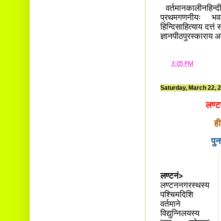
वर्तमानकालीनहिन्दीस
प्रथमगणनीयः भवत
हिन्दिसाहित्याय दत्तं
ज्ञानपीठपुरस्काराय अ
at
3:05 PM
Saturday, March 22, 
लण्ट
ह
पुन
लण्टनं>
लण्टननगरस्थस्य
पश्चिमदिशि
वर्तमाने
विद्युन्निलयस्य