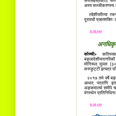
सप्तसहस्रकोटि रूप्य
अस्य सज्जीकरणस्य ३
तद्देशीयरीत्या रचन
दूरावधौ प्रहरशक्तिः व
at
8:08 AM
अनधिकृत
कोच्ची>
कतिपयवर्ष
बङ्लादेशीयनागरिकौ 
मोनिरूल् मुल्ला [
करुकुट्टी इत्यत्र पश
२०१७ तमे वर्षे बङ्ला
आधार् पत्राणि इतर
अङ्कमाल्यां समीपे च श
वंगस्थेन प्रतिनिधिन
at
8:04 AM