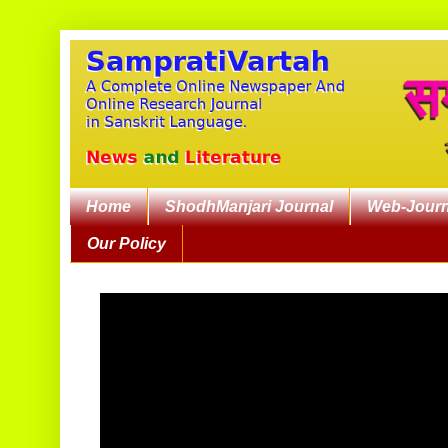
Home
ShodhManjari Journal
Web-Journ
Our Policy