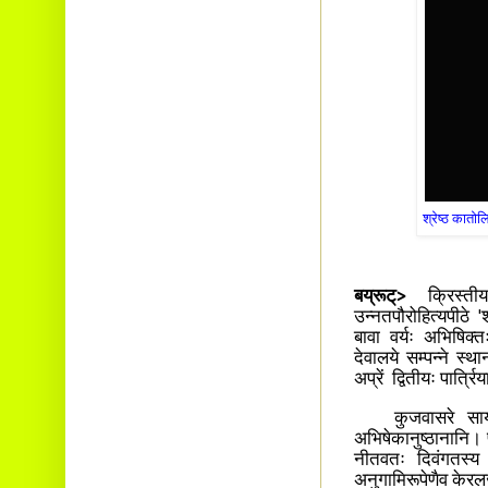
श्रेष्ठ कातो
बय्रूट्>
क्रिस्त
उन्नतपौरोहित्यपीठे 
बावा वर्यः अभिषिक्त
देवालये सम्पन्ने स्थ
अप्रें द्वितीयः पार्त्
कुजवासरे सायं 
अभिषेकानुष्ठानानि। 
नीतवतः दिवंगतस्य 
अनुगामिरूपेणैव केरल