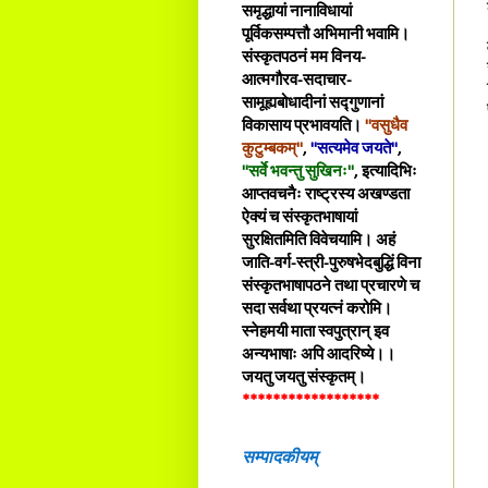
समृद्धायां नानाविधायां
पूर्विकसम्पत्तौ अभिमानी भवामि।
संस्कृतपठनं मम विनय-
आत्मगौरव-सदाचार-
सामूह्यबोधादीनां सद्गुणानां
विकासाय प्रभावयति।
"वसुधैव
कुटुम्बकम्"
,
"सत्यमेव जयते"
,
"सर्वे भवन्तु सुखिनः"
, इत्यादिभिः
आप्तवचनैः राष्ट्रस्य अखण्डता
ऐक्यं च संस्कृतभाषायां
सुरक्षितमिति विवेचयामि। अहं
जाति-वर्ग-स्त्री-पुरुषभेदबुद्धिं विना
संस्कृतभाषापठने तथा प्रचारणे च
सदा सर्वथा प्रयत्नं करोमि।
स्नेहमयी माता स्वपुत्रान् इव
अन्यभाषाः अपि आदरिष्ये।।
जयतु जयतु संस्कृतम्।
******************
सम्पादकीयम्