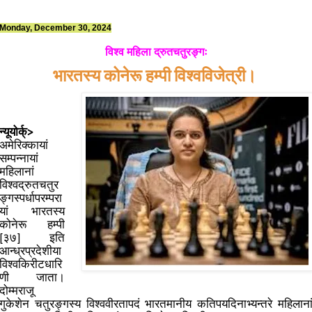
Monday, December 30, 2024
विश्व महिला द्रुतचतुरङ्गः
भारतस्य कोनेरू हम्पी विश्वविजेत्री।
न्यूयोर्क्>
अमेरिक्कायां
सम्पन्नायां
महिलानां
विश्वद्रुतचतुर
ङ्गस्पर्धापरम्परा
यां भारतस्य
कोनेरू हम्पी
[३७] इति
आन्ध्रप्रदेशीया
विश्वकिरीटधारि
णी जाता।
दोम्मराजू
गुकेशेन चतुरङ्गस्य विश्ववीरतापदं भारतमानीय कतिपयदिनाभ्यन्तरे महिलाना