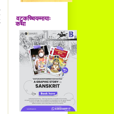
व
ी
वटुकच्चियम्मायाः
्
कथा