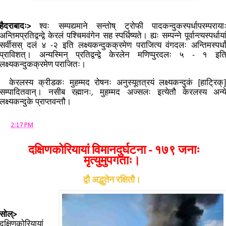
हैदराबादः>
श्वः सम्पद्यमाने सन्तोष् ट्रोफी पादकन्दुकस्पर्धापरम्पराया
अन्तिमप्रतिद्वन्द्वे केरलं पश्चिमवंगेन सह स्पर्धिष्यते। ह्यः सम्पन्ने पूर्वान्त्यस्पर्धाया
सर्वीसस् दलं ४ -२ इति लक्ष्यकन्दुकक्रमेण पराजित्य वंगदलः अन्तिमस्पर्धा
प्राविशत्। अन्यस्मिन् प्रतिद्वन्द्वे केरलेन मणिप्पुरदलः ५ - १ इत
लक्ष्यकन्दुकक्रमेण पराजितः।
केरलस्य क्रीडकः मुहम्मद रोषनः अनुस्यूतत्रयं लक्ष्यकन्दुकं [हाट्रिक्
सम्पादितवान्। नसीब रह्मानः, मुहम्मद अज्सलः इत्येतौ केरलस्य अन्य
लक्ष्यकन्दुके प्राप्तवन्तौ।
at
2:17 PM
दक्षिणकोरियायां विमानदुर्घटना - १७९ जनाः
मृत्युमुपगताः।
द्वौ अद्भुतेन रक्षितौ।
सोल्>
दक्षिणकोरियायां