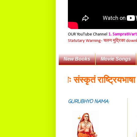
OUR YouTube Channel
1. SampratiVar
Statutary Warning-
चलन मुद्रिका download
New Books
Movie Songs
यावहारिकप्रयोगैः संस्कृतं राष्ट्रियभाषा भवित
GURUBHYO NAMA:
सदाशिवसमारम्भां
शङ्कराचार्य मध्यमाम्।