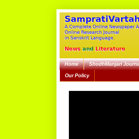
Home
ShodhManjari Journa
Our Policy