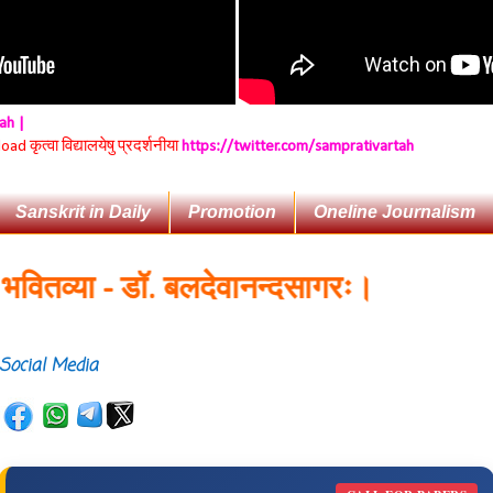
tah |
 कृत्वा विद्यालयेषु प्रदर्शनीया
https://twitter.com/samprativartah
Sanskrit in Daily
Promotion
Oneline Journalism
व्या - डॉ. बलदेवानन्दसागरः।
Social Media