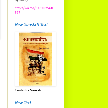
क्रियताम्।
http://wa.me/916282568
917
New Sanskrit Text
'
ं
ं
ः
े
Swatantra Veerah
New Text