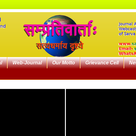
l
Web-Journal
Our Motto
Grievance Cell
Ne