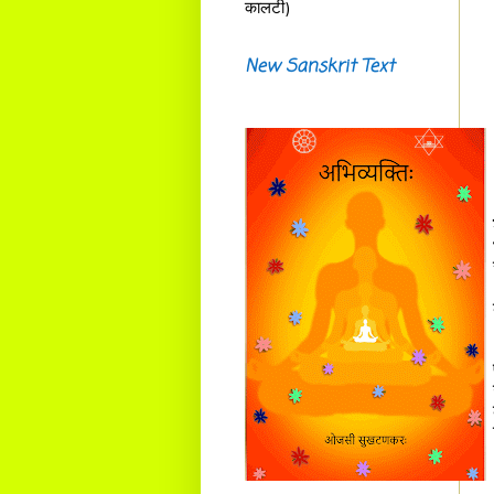
कालटी)
New Sanskrit Text