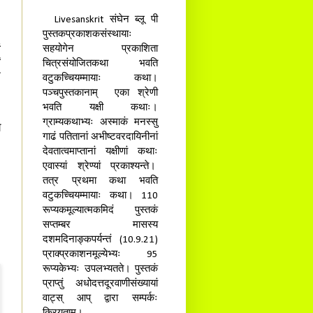
Livesanskrit संघेन ब्लू पी
पुस्तकप्रकाशकसंस्थायाः
ः
सहयोगेन प्रकाशिता
ं
ं
चित्रसंयोजितकथा भवति
ि
वटुकच्चियम्मायाः कथा।
पञ्चपुस्तकानाम् एका श्रेणी
भवति यक्षी कथाः।
]
ग्राम्यकथाभ्यः अस्माकं मनस्सु
े
गाढं पतितानां अभीष्टवरदायिनीनां
देवतात्वमाप्तानां यक्षीणां कथाः
एवास्यां श्रेण्यां प्रकाश्यन्ते।
तत्र प्रथमा कथा भवति
वटुकच्चियम्मायाः कथा। 110
रूप्यकमूल्यात्मकमिदं पुस्तकं
सप्तम्बर मासस्य
दशमदिनाङ्कपर्यन्तं (10.9.21)
प्राक्प्रकाशनमूल्येभ्यः 95
रूप्यकेभ्यः उपलभ्यतते। पुस्तकं
प्राप्तुं अधोदत्तदूरवाणीसंख्यायां
वाट्स् आप् द्वारा सम्पर्कः