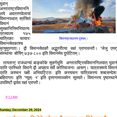
मूवान्
अन्ताराष्ट्रविमाननि
लये अवतरणवेलायां
विमानपथात् स्रंसितं
विमानं
सुरक्षाभित्तिमभिघात्य
प्रज्वाल्य १७५
यात्रिकाः चत्वारः
विमानप्रज्वलस्य दृश्यम्।
विमानसेवकाश्च
मृत्युमुपगताः। द्वौ विमानसेवकौ अद्भुतरीत्या रक्षां प्राप्तवन्तौ। 'जेजु एयर्
संस्थायाः बोयिंग् ७३७-८०० इति विमानमेव दुर्घटितम्।
ताय्लान्ट् राजधान्यां बाङ्कोके सुवर्णभूमि अन्ताराष्ट्रियविमाननिलयात् मूवान
प्रति प्रस्थिते विमाने द्वौ अपहाय सर्वे कोरियाजनाः आसन्। यात्रासमये विमान
प्रति कश्चन पक्षी अभिघट्टितः इति कस्यचन यात्रिकस्य शब्दसन्देश
बहिरागतः इति 'न्यूस्- १' इति वृत्तान्तमाध्यमेन सूच्यते। विमानस्य पृष्ठस्थान
उपविष्टौ द्वावेव रक्षां प्राप्तौ।
at
9:12 AM
Sunday, December 29, 2024