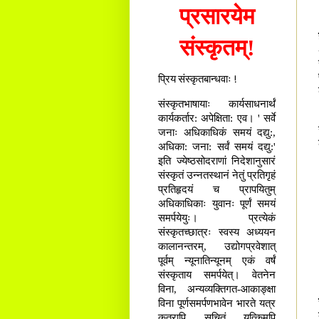
प्रसारयेम
संस्कृतम्!
प्रिय संस्कृतबान्धवाः !
संस्कृतभाषायाः कार्यसाधनार्थं
कार्यकर्तार: अपेक्षिता: एव। ' सर्वे
जनाः अधिकाधिकं समयं दद्यु:,
अधिका: जना: सर्वं समयं दद्यु:'
इति ज्येष्ठसोदराणां निदेशानुसारं
संस्कृतं उन्नतस्थानं नेतुं प्रतिगृहं
प्रतिहृदयं च प्रापयितुम्
अधिकाधिकाः युवानः पूर्णं समयं
समर्पयेयुः। प्रत्येकं
संस्कृतच्छात्रः स्वस्य अध्ययन
कालानन्तरम्, उद्योगप्रवेशात्
पूर्वम् न्यूनातिन्यूनम् एकं वर्षं
संस्कृताय समर्पयेत्। वेतनेन
विना, अन्यव्यक्तिगत-आकाङ्क्षा
विना पूर्णसमर्पणभावेन भारते यत्र
कुत्रापि सूचितं यत्किमपि