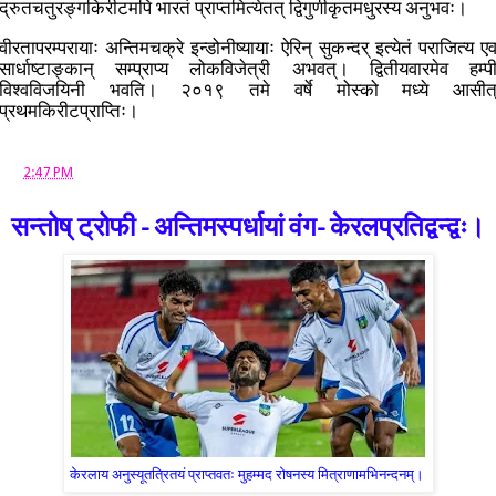
द्रुतचतुरङ्गकिरीटमपि भारतं प्राप्तमित्येतत् द्विगुणीकृतमधुरस्य अनुभवः।
वीरतापरम्परायाः अन्तिमचक्रे इन्डोनीष्यायाः ऐरिन् सुकन्दर् इत्येतं पराजित्य ए
सार्धाष्टाङ्कान् सम्प्राप्य लोकविजेत्री अभवत्। द्वितीयवारमेव हम्प
विश्वविजयिनी भवति। २०१९ तमे वर्षे मोस्को मध्ये आसीत
प्रथमकिरीटप्राप्तिः।
at
2:47 PM
सन्तोष् ट्रोफी - अन्तिमस्पर्धायां वंग- केरलप्रतिद्वन्द्वः।
केरलाय अनुस्यूतत्रितयं प्राप्तवतः मुहम्मद रोषनस्य मित्राणामभिनन्दनम्।