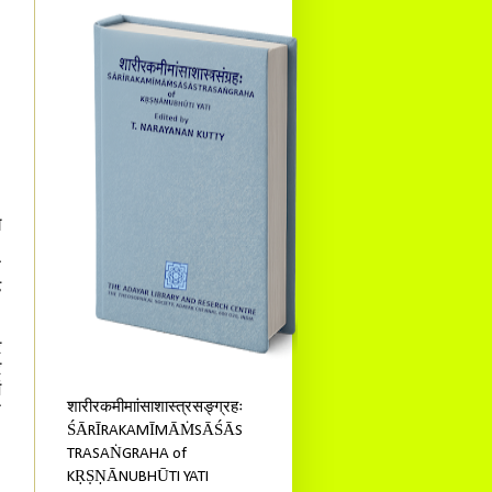
य
।
न
ह
े
े
ं
शारीरकमीमाांसाशास्त्रसङ्ग्रहः
त
ŚĀRĪRAKAMĪMĀṀSĀŚĀS
TRASAṄGRAHA of
KṚṢṆĀNUBHŪTI YATI