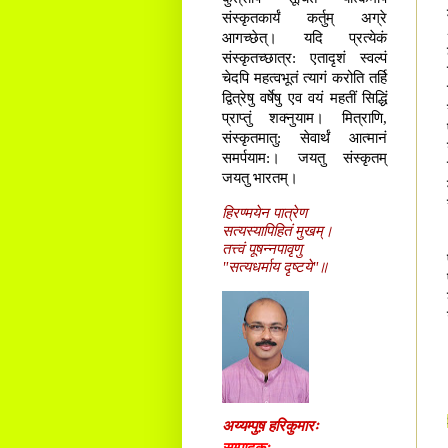
संस्कृतकार्यं कर्तुम् अग्रे
आगच्छेत्। यदि प्रत्येकं
संस्कृतच्छात्र: एतादृशं स्वल्पं
चेदपि महत्वभूतं त्यागं करोति तर्हि
द्वित्रेषु वर्षेषु एव वयं महतीं सिद्धिं
प्राप्तुं शक्नुयाम। मित्राणि,
संस्कृतमातु: सेवार्थं आत्मानं
समर्पयाम:। जयतु संस्कृतम्
जयतु भारतम्।
हिरण्मयेन पात्रेण
सत्यस्यापिहितं मुखम्।
तत्त्वं पूषन्नपावृणु
"सत्यधर्माय दृष्टये"॥
अय्यम्पुष़ हरिकुमारः