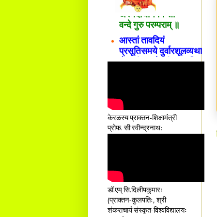
अस्मदाचार्यपर्यन्तां
वन्दे गुरु परम्पराम् ॥
आस्तां तावदियं
प्रसूतिसमये दुर्वारशूलव्यथा
नैरुच्यं तनुशोषणं मलमयी
शय्या च सांवत्सरी ।
एकस्यापि न गर्भ-भार-भरण-
क्लेशस्य यस्याः क्षमो
दातुं निष्कृतिमुन्नतोऽपि
तनयस्तस्यैः जनन्यै
नमः॥–
केरळस्य प्राक्तन-शिक्षामंत्री
प्रोफ. सी रवीन्द्रनाथ:
डॉ.एम् सि.दिलीपकुमारः
(प्राक्तन-कुलपतिः, श्री
शंकराचार्य संस्कृत-विश्वविद्यालयः