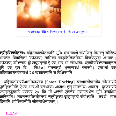
भारतेन ह्यः विक्षिप्तः पि एस् एल् वि - सि ६० उपग्रहः।
श्रीहरिक्कोट्टा>
बहिराकाशपेटकानि भूमेः भ्रमणपथे संयोजितुं विभक्तुं चोद्दिश्
भारतेन विकसिता 'स्पैडक्स्' नामिका साङ्केतिकविद्या विजयप्रदा अभवत्
स्पैडक्स् परीक्षणाय द्वौ लघूपग्रहौ ऐ एस् आर् ओ संस्थायाः ध्रुवीयविक्षेपणवाहने
[पि एस् एल् वि - सि६०] गतरात्रौ भ्रमणपथं प्राप्तौ। एताभ्यां स
बहिराकाशगवेषणार्थं २४ उपकरणानि च विक्षिप्तानि।
बहिराकाशपरीक्षणनिलयस्य [Space Docking] प्रथमसोपानमेव सोमवासर
पूर्तीकृतमिति ऐ एस् आर् ओ संस्थायाः अध्यक्षः एस् सोमनाथः अवदत्। कुजवासर
उपग्रहद्वयमपि परस्परं २० कि मी अन्तरे एकेनैव भ्रमणपथेन भूमिं प्रदक्षिण
करिष्यति। तदनन्तरमेतयोरन्तरं न्यूनीकृत्य द्वावुपग्रहौ संयोक्ष्यति। तदर्थं सप्
दिनानि अपेक्षितानीति सोमनाथेनोक्तम्।
at
9:18 AM