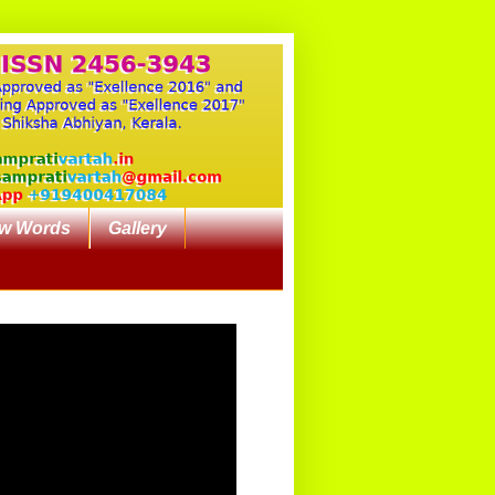
w Words
Gallery