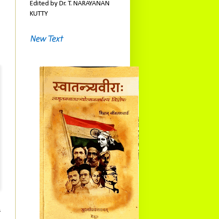
Edited by Dr. T. NARAYANAN
KUTTY
New Text
ं