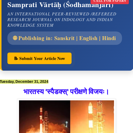
CALL FOR PAPERS
Samprati Vārtāḥ (Śodhamañjarī)
AN INTERNATIONAL PEER-REVIEWED /REFEREED
RESEARCH JOURNAL ON INDOLOGY AND INDIAN
KNOWLEDGE SYSTEM
🌐 Publishing in: Sanskrit | English | Hindi
📝 Submit Your Article Now
Tuesday, December 31, 2024
भारतस्य 'स्पैडक्स्' परीक्षणे विजयः।