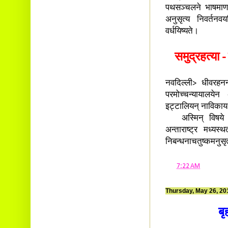
Ambalavayal P.O.
पथसञ्चलने भाषमाणः 
Wayanad Dist. Pin: 673593
अनुसृत्य निवर्तन
E-mail:
cbvinayak@gmail.com
वर्धयिष्यते।
समुद्रहत्या 
नवदिल्ली> धीवरहननव
परमोच्चन्यायालयेन
इट्टालियन् नाविकाय स
अस्मिन् विषये इट
अन्ताराष्ट्र मध्यस्
निबन्धनाचतुष्कमनुसृत्
at
7:22 AM
Thursday, May 26, 20
ब