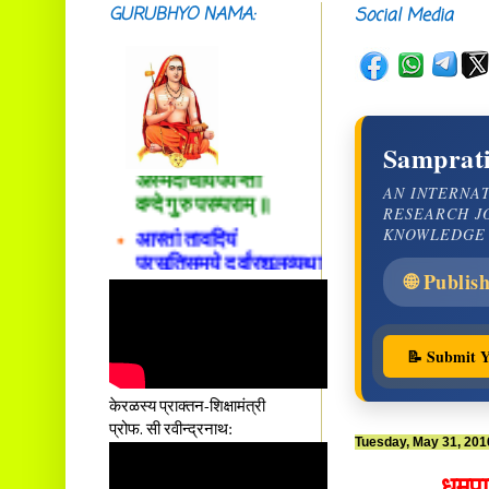
GURUBHYO NAMA:
Social Media
सदाशिवसमारम्भां
शङ्कराचार्य मध्यमाम्।
Samprati
अस्मदाचार्यपर्यन्तां
वन्दे गुरु परम्पराम् ॥
AN INTERNA
RESEARCH J
आस्तां तावदियं
KNOWLEDGE
प्रसूतिसमये दुर्वारशूलव्यथा
नैरुच्यं तनुशोषणं मलमयी
🌐 Publis
शय्या च सांवत्सरी ।
एकस्यापि न गर्भ-भार-भरण-
क्लेशस्य यस्याः क्षमो
📝 Submit Y
दातुं निष्कृतिमुन्नतोऽपि
तनयस्तस्यैः जनन्यै
नमः॥–
केरळस्य प्राक्तन-शिक्षामंत्री
प्रोफ. सी रवीन्द्रनाथ:
Tuesday, May 31, 201
धूमपा