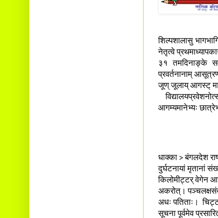
शिल्पशालासु भागभागित्
नेतृत्वे प्रथमाध्यापका
३१ तमदिनाङ्के सर्व
प्रवर्तनानाम् आसूत्रण
जूण् जूलाय् आगस्ट् म
विद्यालयप्रवेशनोत्
आगम्यमानेभ्यः छात्रे
धाक्का > बंगलदेश राष्
दुर्घटनायां मृतानां 
किलोमीट्टर् वेगेन आग
अकरोत्। पञ्चलक्षसंख्
अधः पतिताः। चिट्ट ग
सूचना पूर्वमेव प्रसारि