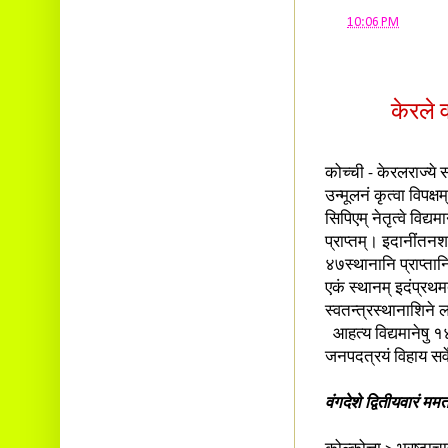
at
10:06 PM
केरले 
कोच्ची - केरलराज्ये स
उन्मूलनं कृत्वा विपक्
सिपिएम् नेतृत्वे विद
प्राप्तम्। इदानींतनशा
४७स्थानानि प्राप्ता
एकं स्थानम् इदंप्रथमत
स्वतन्त्रस्थानाशिने 
आहत्य विद्यमानेषु १४
जनपदत्रयं विहाय सर्व
वंगदेशे द्वितीयवारं ममत