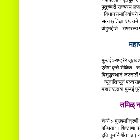
नवदिल्ली - भूतपूर्वा 
पुतुच्चेरी राज्यस्य ल
विधानसभानिर्वाचने तत
सत्यप्रतिज्ञा २५ तमे द
वोढुमर्हति। राष्ट्रस
महार
मुम्बई >राष्ट्रेरे जूत
एतेषां कृते शैक्षिक -
विशुद्धस्थानं जरुसलें 
न्यूनातिन्यूनं पञ्चसहस
महाराष्ट्रायां मुम्बई 
तमिळ् न
चेन्नै > मुख्यमन्त्
बन्धिताः। शिष्टाणां 
इति पुनर्निर्णीतः च।
ग