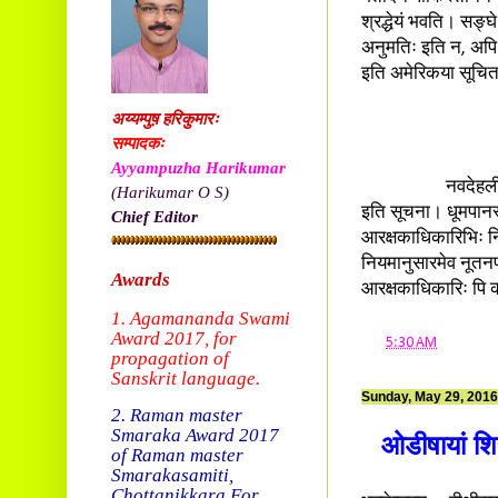
श्रद्धेयं भवति। सङ्घ
अनुमतिः इति न, अपि 
इति अमेरिकया सूचि
अय्यम्पुष़ हरिकुमारः
सम्पादकः
Ayyampuzha Harikumar
नवदेहली- देहल्यां
(Harikumar O S)
इति सूचना। धूमपानस्
Chief Editor
आरक्षकाधिकारिभिः नि
नियमानुसारमेव नूतनपर
Awards
आरक्षकाधिकारिः पि 
1. Agamananda Swami
Award 2017, f
or
at
5:30 AM
propagation of
Sanskrit language.
Sunday, May 29, 2016
2. Raman master
Smaraka Award 2017
ओडीषायां शिर
of Raman master
Smarakasamiti,
Chottanikkara.
For