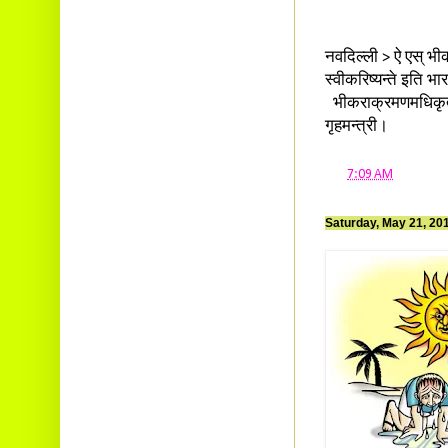
नवदिल्ली > ऐ एस् भीकरा
स्वीकरिष्यन्ते इति भ
भीकराक्रमणमधिकृत्य ऐ 
गृहमन्त्री।
at
7:09 AM
Saturday, May 21, 20