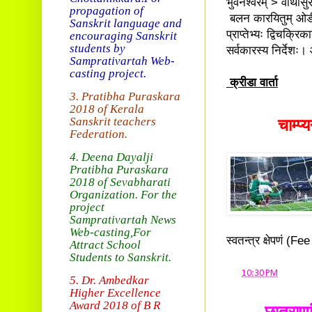
भुवनेश्वरम् > वीथीसुरक
propagation of
बलन कारयितुम् ओडीषा
Sanskrit language and
प्राप्तेभ्यः द्विचक्रि
encouraging Sanskrit
students by
सर्वकारस्य निर्देशः। 
Samprativartah
Web-
casting project.
क्रीडा वार्ता
3. Pratibha Puraskara
2018 of
Kerala
Sanskrit teachers
चाम्प्
Federation.
4. Deena Dayalji
Pratibha Puraskara
2018
of Sevabharati
Organization
. For the
project
Samprativartah News
Web-casting
,For
स्वतन्त्र क्षेपणं (F
Attract School
Students to Sanskrit.
at
10:30 PM
5. Dr. Ambedkar
Higher Excellence
Award 2018
of B R