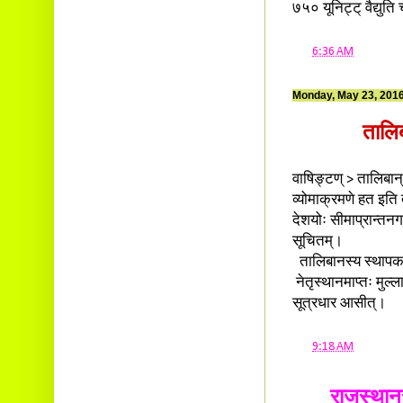
७५० यूनिट्ट् वैद्युत
at
6:36 AM
Monday, May 23, 201
तालिब
वाषिङ्टण् > तालिबान्
व्योमाक्रमणे हत इति त
देशयोः सीमाप्रान्तनगरे
सूचितम्।
तालिबानस्य स्थापकन
नेतृस्थानमाप्तः मुल्ल
सूत्रधार आसीत्।
at
9:18 AM
राजस्थानस्