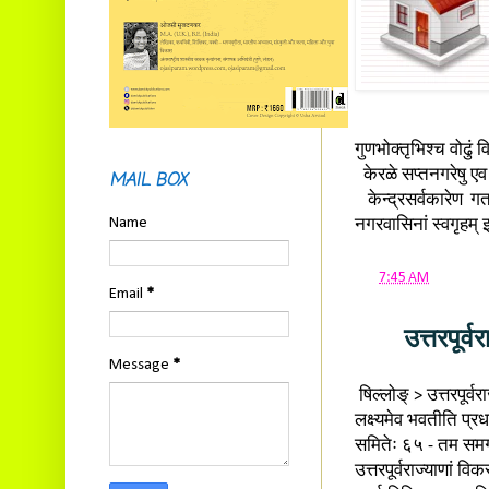
गुणभोक्तृभिश्च वोढुं व
केरळे सप्तनगरेषु एव इ
MAIL BOX
केन्द्रसर्वकारेण गतज
Name
नगरवासिनां स्वगृहम् इ
at
7:45 AM
Email
*
उत्तरपूर्व
Message
*
षिल्लोङ् > उत्तरपूर्व
लक्ष्यमेव भवतीति प्रधा
समितेः ६५ - तम समग
उत्तरपूर्वराज्याणां वि