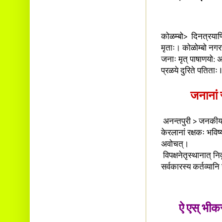
कोळम्बो> दिनत्रयाणि 
मृताः। कोळोम्बो नगर
जनाः मृत् पाषाणयो:
प्रळये दुरिते पतिताः I
जनानां स
अनन्तपुरी > जनकीयसम
केरलानां रक्षकः भविष्
अवोचत्।
विपक्षनेतृस्थानात् नि
सर्वकारस्य कर्तव्यान
ऐ एस् भीक