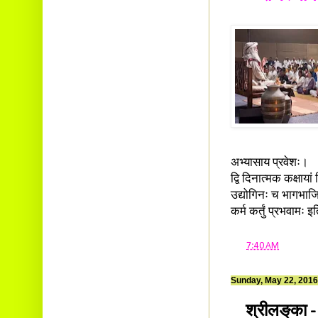
अभ्यासाय प्रवेशः।
द्वि दिनात्मक कक्षा
उद्योगिनः च भागभाजि
कर्म कर्तुं प्रभवामः 
at
7:40 AM
Sunday, May 22, 2016
श्रीलङ्‌का -