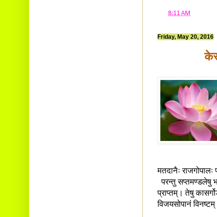
at
8:11 AM
Friday, May 20, 2016
के
मतदानैः राजगोपालः 
परन्तु सप्तमण्डलेषु भा
प्राप्तम्। तेषु कासर्गो
विजयसोपानं विनष्टम्