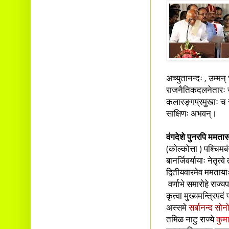
अच्युतानन्दः , उम्मन्
राजनैतिकदलनेतारः स
कलारङ्गप्रमुखाः च 
साक्षिणः अभवन्।
वंगदेशे पुनरपि ममता
(कोल्कोत्ता ) पश्चिमब
बानर्जिवर्यायाः नेतृत्
द्वितीयवारमेव ममतायाः
वर्णाभे समारोहे राज्
कृत्वा मुख्यमन्त्रिपद
अस्समे
सर्बानन्द सोन
तमिळ नाटु राज्ये
कुम