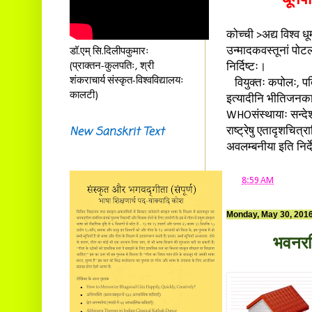
कोच्ची >अद्य विश्व धू
उन्मादकवस्तूनां पोटल
डॉ.एम् सि.दिलीपकुमारः
(प्राक्तन-कुलपतिः, श्री
निर्दिष्टः।
शंकराचार्य संस्कृत-विश्वविद्यालयः
वियुक्तः कपोलः, पति
कालटी)
इत्यादीनि भीतिजनकानि
WHOसंस्थायाः सन्देशः।
New Sanskrit Text
राष्ट्रेषु एतादृशचित
अवलम्बनीया इति निर
at
8:59 AM
Monday, May 30, 201
भवनरहि