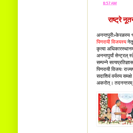
at
8:57 AM
राष्ट्रे नू
अनन्तपुरी>केरळस्य 
पिणरायी विजयस्य
नेतृ
कृत्वा अधिकारस्थानम
अनन्तपुर्यां सेन्ट्रल् स्
सम्पन्ने सत्यप्रतिज्ञा
पिणरायी विजयः राज्य
सदाशिवं वर्यस्य समक्षे
अकरोत्। तदनन्तरम् 