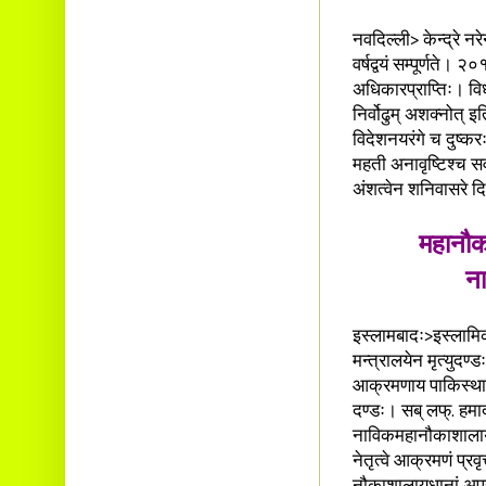
नवदिल्ली> केन्द्रे नरे
वर्षद्वयं सम्पूर्णते
अधिकारप्राप्तिः। विधा
निर्वोढुम् अशक्नोत् 
विदेशनयरंगे च दुष्क
महती अनावृष्टिश्च सर
अंशत्वेन शनिवासरे दि
महानौक
ना
इस्लामबादः>इस्लामिकर
मन्त्रालयेन मृत्युद
आक्रमणाय पाकिस्थानी
दण्डः। सब् लफ्. हमा
नाविकमहानौकाशालायां
नेतृत्वे आक्रमणं प्र