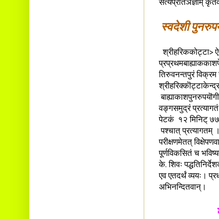
सत्यप्रतिञज्ञाम् कृत
स्वदेशी पुनरुप
‍श्रीहरिककोट्टा> ऐ 
प्रप्रथमबाह्याककाशप
तिरुवनन्तपुरं विक्रम 
श्रीहरिक्कॊट्टाकेन्द्र
बाह्याकाशपुनरुपयॊगीव
वङ्गसमुद्रं प्रत्यागत
पेटकं १२ मिनिट् ७७०न
पश्चात् प्रत्यागतम् 
परीक्षणमेतत् विक्षेप
पूर्णविकसितं च भविष्य
के. शिवः पद्धतिनिर्द
एव एतदर्थं व्ययः। प्रध
अभिनन्दितवान्।