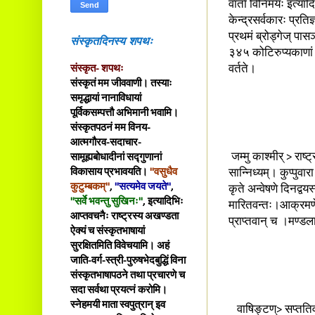
वार्ता विनिमयः इत्याद
केन्द्रसर्वकारः प्रतिज
प्रथमं ब्रोड्गेज् पासञ
संस्कृतदिनस्य शपथः
३४५ कोटिरुप्यकाणां वि
संस्कृत- शपथः
वर्तते।
संस्कृतं मम जीववाणी। तस्याः
समृद्धायां नानाविधायां
पूर्विकसम्पत्तौ अभिमानी भवामि।
संस्कृतपठनं मम विनय-
आत्मगौरव-सदाचार-
जम्मु काश्मीर् > राष
सामूह्यबोधादीनां सद्गुणानां
विकासाय प्रभावयति।
"वसुधैव
सान्निध्यम्। कुप्पुवा
कुटुम्बकम्"
,
"सत्यमेव जयते"
,
कृते अन्वेषणे दिनद्
"सर्वे भवन्तु सुखिनः"
, इत्यादिभिः
मारितवन्तः।आक्रमणे
आप्तवचनैः राष्ट्रस्य अखण्डता
प्राप्तवान् च ।मण्डल
ऐक्यं च संस्कृतभाषायां
सुरक्षितमिति विवेचयामि। अहं
जाति-वर्ग-स्त्री-पुरुषभेदबुद्धिं विना
संस्कृतभाषापठने तथा प्रचारणे च
सदा सर्वथा प्रयत्नं करोमि।
स्नेहमयी माता स्वपुत्रान् इव
वाषिङ्टण्> सप्ततिवर्ष