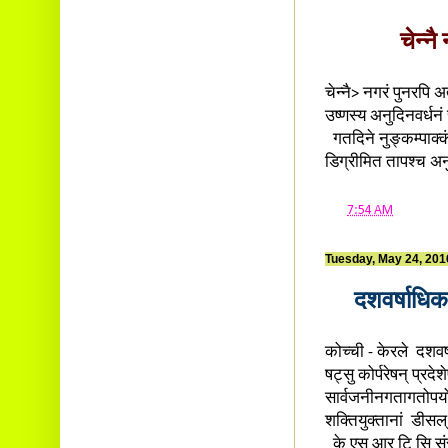
चेन्नै
चेन्नै> नगरं पुनरपि अ
उष्णस्य अनुदिनवर्धन
गतदिने नुङ्कम्पाक्कं
डिग्रीमित तापश्च अन
at
7:54 AM
Tuesday, May 24, 201
दशवर्षाधिक
कोच्ची - केरले दशवर्
षट्सु कोर्परेषन् प्र
सार्वजनीनगतागतोपयो
शक्तियुक्तानां डीसल्
के एस् आर् टि सि सं