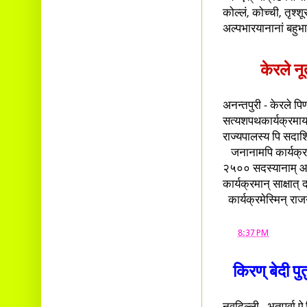
कोल्लं, कोच्ची, तृश्शूर
अल्पभारयानानां बहुभ
केरले न
अनन्तपुरी - केरले पि
सत्यशपथकार्यक्रमाय अन
राज्यपालस्य पि सदाशिव
जनानामपि कार्यक्रमे
२५०० सदस्यानाम् आस
कार्यक्रमान् साक्षात् द्
कार्यक्रमेस्मिन् राज
at
8:37 PM
किरण् बेदी पु