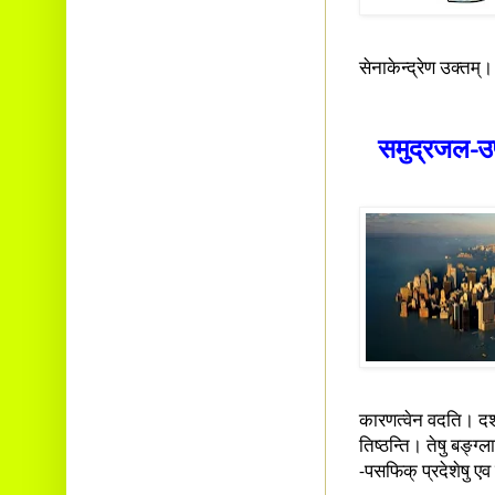
सेनाकेन्द्रेण उक्तम्।
समुद्रजल-
उ
कारणत्‍वेन वदति। दश 
तिष्ठन्ति। तेषु बङ्ग्ल
-पसफिक् प्रदेशेषु एव 