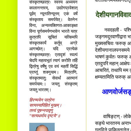
वार्ताविनिमयसेवनदातृ
संस्कृतच्छात्रः स्वस्य अध्ययन
कालानन्तरम्, उद्योगप्रवेशात्
पूर्वम् न्यूनातिन्यूनम् एकं वर्षं
देशीयगानविवाद
संस्कृताय समर्पयेत्। वेतनेन
विना, अन्यव्यक्तिगत-आकाङ्क्षा
नवदहली - पश्चिमबङ्
विना पूर्णसमर्पणभावेन भारते यत्र
कुत्रापि सूचितं यत्किमपि
जङ्गमदूरवाणीद्वारा भाष
संस्कृतकार्यं कर्तुम् अग्रे
मुख्यसचिवः फरुक् अब्
आगच्छेत्। यदि प्रत्येकं
देशीयगानालपनसमये अन्य
संस्कृतच्छात्र: एतादृशं स्वल्पं
भाषणं कुर्वतः फरुक् अ
चेदपि महत्वभूतं त्यागं करोति तर्हि
एतदुपरि महान् आक्षेप
द्वित्रेषु वर्षेषु एव वयं महतीं सिद्धिं
आचरितं, तथापि मम कृ
प्राप्तुं शक्नुयाम। मित्राणि,
क्षम्यतामिति फरुक् अब
संस्कृतमातु: सेवार्थं आत्मानं
समर्पयाम:। जयतु संस्कृतम्
जयतु भारतम्।
आणवोर्जसङ्घ
हिरण्मयेन पात्रेण
सत्यस्यापिहितं मुखम्।
तत्त्वं पूषन्नपावृणु
"सत्यधर्माय दृष्टये"॥
वाषिङ्टण् - लोके आण
सङ्घे भारतस्य अन्तर्
गतदिने पाकिस्तानेन 