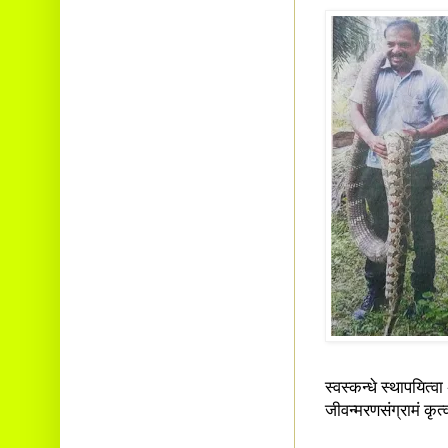
स्वस्कन्धे स्थापयित्व
जीवन्मरणसंग्रामं कृ