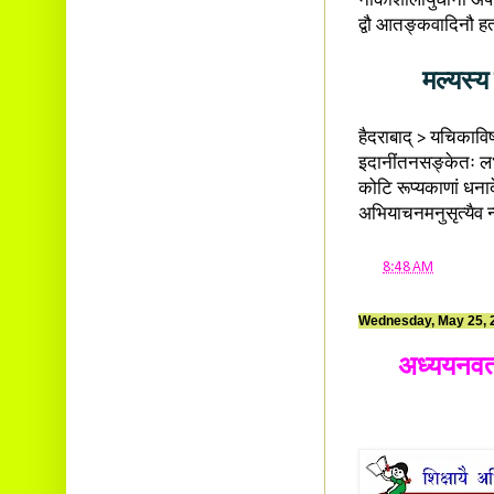
नौकाशालायुधानां अपहर
द्वौ आतङ्कवादिनौ हत
मल्यस्य
हैदराबाद् > यचिकाविष
इदानींतनसङ्केतः लभ्
कोटि रूप्यकाणां धना
अभियाचनमनुसृत्यैव 
at
8:48 AM
Wednesday, May 25, 
अध्ययनवत्सर