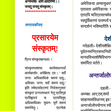
अन्यभाषाः अपि आदरिष्ये।।
अमेरिकया अण्वायुधपर
जयतु जयतु संस्कृतम्।
एतावता अमेरिकायाः यः
******************
एतदपि चरित्रसत्यमेव
स्वपूर्विकाणां पारम्पर
सम्पादकीयम्
सन्दर्शनं भविष्यतीति
प्रसारयेम
देश
संस्कृतम्!
नदेहली> देशीयशैक्ष
पूर्वतनमन्त्रिसभानिर्
मानवविभवशेषिविभागस्
प्रिय संस्कृतबान्धवाः !
समर्पिता वर्तते।
संस्कृतभाषायाः कार्यसाधनार्थं
कार्यकर्तार: अपेक्षिता: एव। ' सर्वे
अन्तर्जालो
जनाः अधिकाधिकं समयं दद्यु:,
अधिका: जना: सर्वं समयं दद्यु:'
इति ज्येष्ठसोदराणां निदेशानुसारं
दहली:- राष्ट्रे 
संस्कृतं उन्नतस्थानं नेतुं प्रतिगृहं
अध्यक्ष: आर्.एस्.शर्मा
प्रतिहृदयं च प्रापयितुम्
साहाय्यसंविधानम् इव
अधिकाधिकाः युवानः पूर्णं समयं
अन्तर्जालोपयोगाय स्वी
समर्पयेयुः। प्रत्येकं