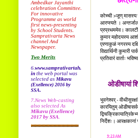
छात्राणा
Ambedkar Jayanthi
celebration Committee.
For innovative
कोच्ची >जूण् मासस्य प
Programme as world
आरप्स्यते । अन्तर्जाल
first news-presenting
by School Students.
प्रप्रथममेव। कालटी 
Sam
prativarta News
कुमार महोदयस्य आशं
channel And
एरणाकुळं नगरस्य दक्ष
Newspaper.
विद्यार्थिनी कुमारी प
Two Merits
प्रतिवारं वार्ताः भविष्
6.
www.samprativartah.
in
the web portal was
selected as
Mikavu
ओडीषायां शि
(Exellence)
2016 by
SSA.
7.News Web-casting
भुवनेश्वर् - वीथीसुरक
also selected As
कारयितुम् ओडीषासर्वक
Mikavu
(Exellence)
द्विचक्रिकायात्रिकेभ्
2017 by SSA
.
निर्देशः। आरक्षकानां प
at
9:23 AM