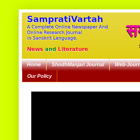
Home
ShodhManjari Journal
Web-Journ
Our Policy