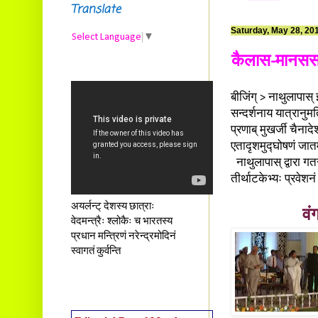
Translate
Saturday, May 28, 20
Select Language
▼
कैलास-मानससर
बीजिंग् > नाथुलापास्
सन्दर्शनाय यात्रानुमत
प्रणाब् मुखर्जी चैनाद
एतादृशमुद्घोषणं जात
नाथुलापास् द्वारा गत
तीर्थाटकेभ्यः प्रवेशनं
अयर्लन्ट् देशस्य छात्राः
वं
वेदमन्त्रैः श्लोकैः च भारतस्य
प्रधान मन्त्रिणं नरेन्द्रमोदिनं
स्वागतं कुर्वन्ति