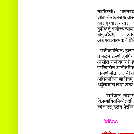
नवदिल्ली> भारतस्य 
जीवपर्यन्तकारागृ
कारागृहवासानन्तरं 
दृढीकर्तुं सर्वोच्च
अनुच्छेदम् - उपयु
अङ्गत्रयात्मकनीतिपी
राजीवगान्धिनः हत्या
तमिळनाडस्थे श्रीपेरुम्
आसीत् राजीवगान्धी ह
पेररिवालेन आनीतमित्
किमर्थमिति तदानीं ते
अधिकारिणा ज्ञापितम्
अर्पुतम्माल् तथा अन्य
पेररिवालं मोचयितु
विलम्बायितमित्येतद
कोण्ग्रस् दलेन पेररि
at
9:48 AM