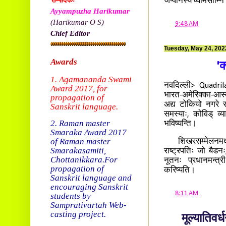
सम्पादकः
जप्पानस्य व्योमसीम्नि
Ayyampuzha Harikumar
(Harikumar O S)
at
9:48 AM
Chief Editor
Tuesday, May 24, 202
Awards
'क
1. Agamananda Swami
नवदिल्ली> Quadril
Award 2017, f
or
भारत-अमेरिक्का-आस्त
propagation of
अद्य टोकियो नगरे सम
Sanskrit language.
समस्याः, कोविड् व्य
2. Raman master
भविष्यन्ति।
Smaraka Award 2017
of Raman master
शिखरसम्मेलनमध्ये 
Smarakasamiti,
राष्ट्रपतिः जो बैडन
Chottanikkara.
For
नूतनः प्रधानमन्त्
propagation of
करिष्यति।
Sanskrit language and
encouraging Sanskrit
at
8:11 AM
students by
Samprativartah
Web-
casting project.
मूल्यातिवर