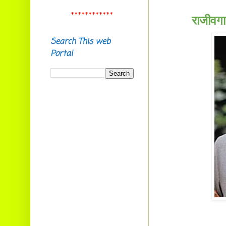
673612
E-mail:
************
ramachandrannk@gmail.com
राजीवगा
Ramesh nambeesan P,
Search This web
Aikkara, Aikkarappady,
Portal
Malappuram (Dist) 673637 .
E-mail:
raamesam1977@gmail.com
Smt. P Rathi,
Sreekrishna Sadanam, Kalady
683574
E-mail:
rathidevi1963@gmail.com
Vinayak C.B.
Chelakkad House,
Ambalavayal P.O.
Wayanad Dist. Pin: 673593
E-mail:
cbvinayak@gmail.com