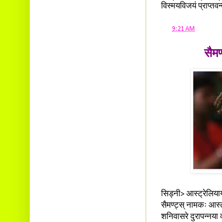
विस्मयविजयं प्राप्तव
at
9:21 AM
सैमण
सिड्नी> आस्ट्रेलियाया
सैमण्ट्स् नामकः आस्ट्र
शनिवासरे दुरापन्नया 