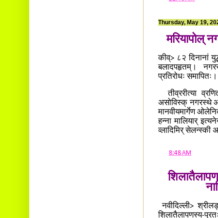
Thursday, May 19, 20
मरियापोल् नग
कीव्> ८२ दिनानां युद
बलादपहृतम्। नगरस्थ
प्रतिरोधः समापितः
तीव्ररीत्या व्रणित
असोविस्क् नगरस्थे आ
मानवीयमार्गेण ओलेनिव्
हन्ना मालियार् इत्यन
व्लादिमिर् सेलन्स्की
at
8:48 AM
शिलातैलापणस
ना
नवीदिल्ली> श्रीलङ्क
शिलातैलापणस्य-पुरतः 