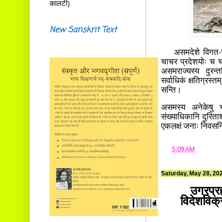
कालटी)
New Sanskrit Text
असमदेशे विगत-चतुर्
चाचर प्रदेशयोः च च
असमराज्यस्य दुरन्
सर्वाधिकं क्षतिग्रस
सन्ति।
असमस्य अनेकेषु भा
संख्याधिकानि दुरिताश
एकलक्षं जनाः निवसन
at
5:09 AM
Saturday, May 28, 20
उग्रप्र
विदेशविक्र