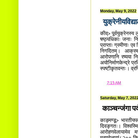
Monday, May 9, 2022
युक्रेनीयविद्
कीव्> पूर्वयुक्रेनस्य 
षष्ठ्यधिकाः जनाः निह
प्राप्ताः ग्रमीणाः एव
निगदितम्। आक्रमण
आरोपणानि रष्यया निर
अयोनिर्माणकेन्द्रे प्
स्पष्टीकृतवन्तः। व्र
at
7:15 AM
Saturday, May 7, 202
काञ्चन्जंगा प
काड्मण्डू> भारतीयपर
दिवङ्गतः। विश्वस्मिन
आरोहणवेलायामेव म