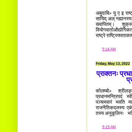
अबुदाबि> यु ए इ रा
सायिद् अल् नह्यानस्य मृ
ख्यापितम्। शुक्र
वियोगवार्ताऔद्योगिक
राष्ट्रे राष्ट्रियपताक
at
5:16 AM
Friday, May 13, 2022
प्राक्तनः प्रध
प्
कोलम्बो> श्रीलङ्क
प्रधानमन्त्रिपदं स
पञ्चमवारं भवति महो
राजनैतिकदलस्य एकं 
तस्य अनुकूलिनः भवि
at
5:15 AM