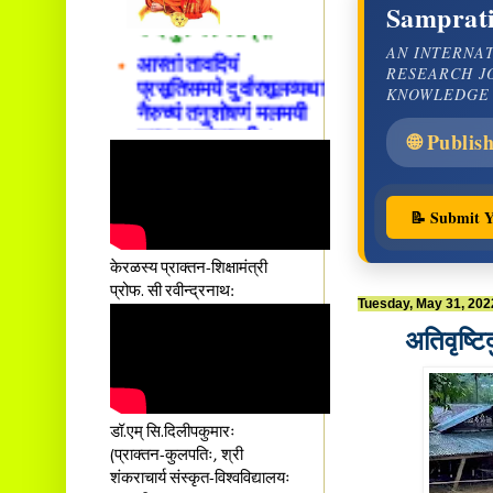
वन्दे गुरु परम्पराम् ॥
Samprati
आस्तां तावदियं
AN INTERNA
प्रसूतिसमये दुर्वारशूलव्यथा
RESEARCH J
नैरुच्यं तनुशोषणं मलमयी
KNOWLEDGE
शय्या च सांवत्सरी ।
एकस्यापि न गर्भ-भार-भरण-
🌐 Publis
क्लेशस्य यस्याः क्षमो
दातुं निष्कृतिमुन्नतोऽपि
तनयस्तस्यैः जनन्यै
📝 Submit Y
नमः॥–
केरळस्य प्राक्तन-शिक्षामंत्री
प्रोफ. सी रवीन्द्रनाथ:
Tuesday, May 31, 202
अतिवृष्टि
डॉ.एम् सि.दिलीपकुमारः
(प्राक्तन-कुलपतिः, श्री
शंकराचार्य संस्कृत-विश्वविद्यालयः