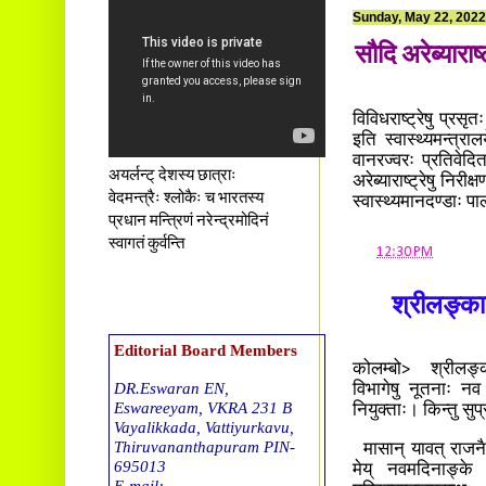
Sunday, May 22, 2022
सौदि अरेब्याराष
विविधराष्ट्रेषु प्रसृत
इति स्वास्थ्यमन्त्राल
वानरज्वरः प्रतिवेदित
अयर्लन्ट् देशस्य छात्राः
अरेब्याराष्ट्रेषु निरी
वेदमन्त्रैः श्लोकैः च भारतस्य
स्वास्थ्यमानदण्डाः प
प्रधान मन्त्रिणं नरेन्द्रमोदिनं
स्वागतं कुर्वन्ति
at
12:30 PM
श्रीलङ्काय
Editorial Board Members
कोलम्बो> श्रीलङ्काय
DR.Eswaran EN,
विभागेषु नूतनाः नव
Eswareeyam, VKRA 231 B
नियुक्ताः। किन्तु सुप
Vayalikkada, Vattiyurkavu,
Thiruvananthapuram PIN-
मासान् यावत् राजनै
695013
मेय् नवमदिनाङ्के प
E-mail: