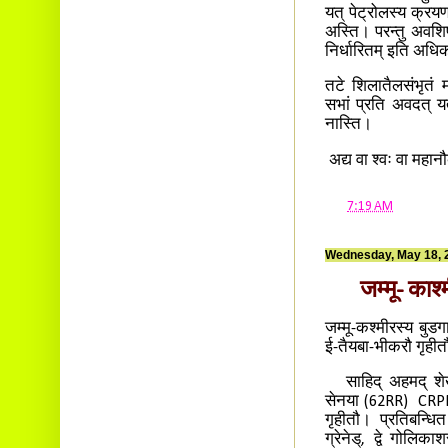
यत् पेट्रोलस्य क्रयणा
अस्ति। परन्तु अवशिष्
निर्धारितम् इति अध
तटे शिलातैलसंभृतं म
सभां प्रति अवदत् यत
नास्ति।
अद्य वा श्वः वा महानौ
at
7:19 AM
Wednesday, May 18, 
जम्मू- काश
जम्मू-कश्मीरस्य बुडग
ई-तैयबा-भीकरौ गृहीतौ
साहिद् अहमद् शेख् 
सेनया (62RR) CRPF 
गृहीतौ। प्रतिबन्
ग्रेनेड्, द्वे गोलि