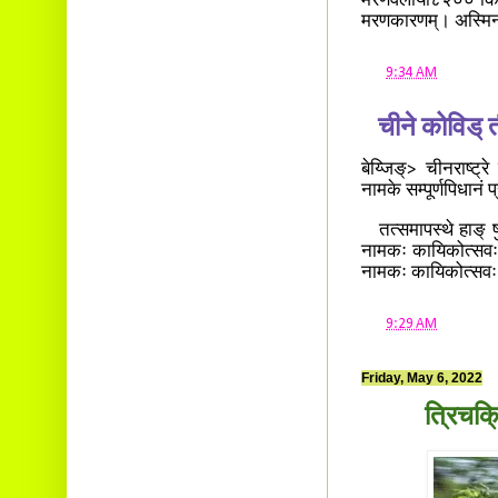
मरणवेलायां८२०० कि 
मरणकारणम्। अस्मिन् स
at
9:34 AM
चीने कोविड् त
बेय्जिङ्> चीनराष्ट्र
नामके सम्पूर्णपिधानं 
तत्समापस्थे हाङ् षु 
नामकः कायिकोत्सवः दी
नामकः कायिकोत्सवः
at
9:29 AM
Friday, May 6, 2022
त्रिचक्