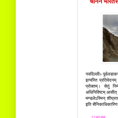
चीनेन भारतस्
नवदिल्ली> पूर्वलडाकस
इत्यस्ति प्रतिवेदनम
प्रोक्तम्। सेतुं निर
अधिनिविष्टम् आसीत् इ
मण्डलेऽस्मिन् शीघ्रत
इति सैनिकाधिकारिणः वा
at
12:40 AM