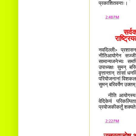
प्रकाशितवन्तः।
at
2:48 PM
सर्वक
राष्ट्र
नवदिल्ली> प्रशासनस
नीतिआयोगेन सज्जीकृ
सामान्यजनेभ्यः समर
उपाध्यक्षः सुमन् बर
वृत्तान्तान् तासां धन
परियोजनानां विशकलन
सुमन् बरिवर्येण उक्त
नीति आयोगस्य वरिष
वेदिकेयं परिकल्पि
प्रयोजकीकर्तुं शक्यत
at
2:22 PM