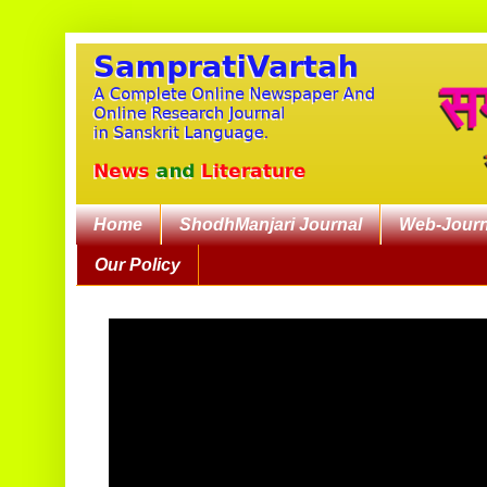
Home
ShodhManjari Journal
Web-Journ
Our Policy