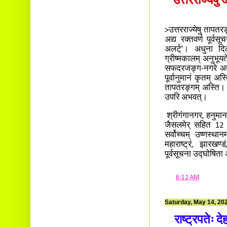
उत्तरराज्येषु
>उत्तरराज्येषु तापतर
अद्य रक्तवर्ण पूर्व
अलर्ट्'। अधुना दि
ग्रीष्मकालम् अनुभूय
सफदरजङ्ग-नगरे अद्य
पूर्वानुमानं कृतम् अस
तापतरङ्गम् अस्ति। 
उपरि अभवत्।
श्रीगंगानगर, हनुमान
जैसलमेर् सहित 12 जन
सर्वोच्चम् उष्णस्था
महाराष्ट्रं, झारखण्ड
पूर्वसूचना उद्घोषिता
at
6:12 AM
Saturday, May 14, 20
राष्ट्रपतेः दे