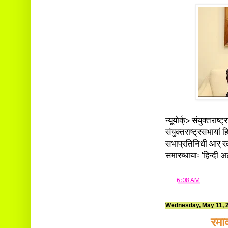
न्यूयोर्क्> संयुक्तरा
संयुक्तराष्ट्रसभायां
सभाप्रतिनिधी आर् रव
समारब्धायाः 'हिन्दी 
at
6:08 AM
Wednesday, May 11, 
रमा