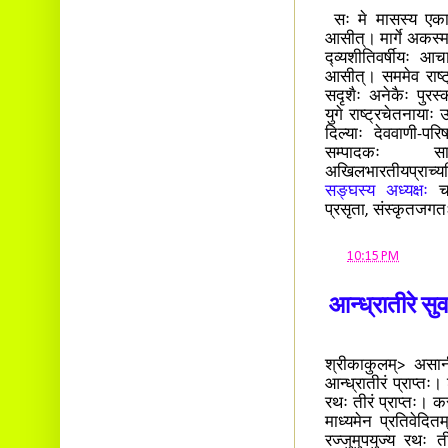
सः मे मासस्य एकादशे
आसीत्। मार्गे अकस्म
द्व्यशीतिवर्षीयः आच
आसीत्। सममेव राष्ट्
सदृशैः अनेकैः पुरस
युगे राष्ट्रचेतनायाः
दिल्याः देववाणी-परि
सम्पादकः सार
अखिलभारतीयप्राच्य
सङ्घस्य अध्यक्षः
च 
प्रसृता, संस्कृतजगतः
at
10:15 PM
आन्ध्रातीरे सु
श्रीकाकुलम्> असानी 
आन्ध्रातीरं प्राप्तः।
रथः तीरं प्राप्तः। कस
माध्यमेन प्रतिवेदित
रज्जुमुपयुज्य रथः 