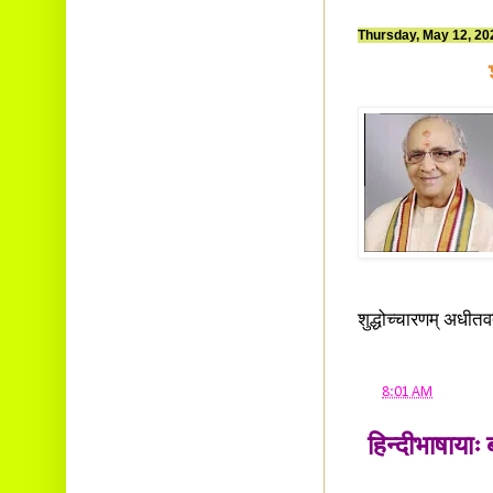
Thursday, May 12, 20
शुद्धोच्चारणम् अधीत
at
8:01 AM
हिन्दीभाषायाः 