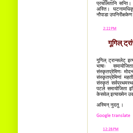
प्रचलितानि सन्ति। दृ
अस्ति। घटनामधिकृ
नौपाडा उपनिरीक्षकेण
at
2:22 PM
गूगिल् ट्र
गूगिल् ट्रान्सलेट् इ
भाषाः समायोजिताः
संस्कृतप्रेमिणः मोदन
संस्कृतप्रेमिणां मह
संस्कृतं सर्वप्रथमस
पटले समायोजिता इति 
केसवेल् इत्याख्येन उ
अस्मिन् नुदतु ।
Google translate
at
12:28 PM