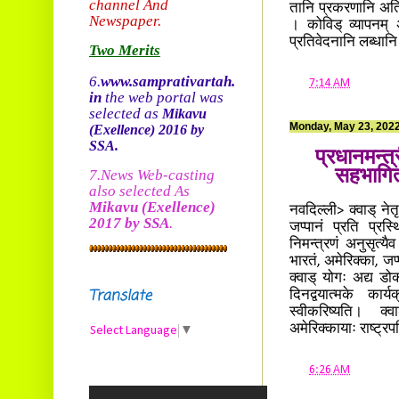
channel And
तानि प्रकरणानि अति
Newspaper.
। कोविड् व्यापनम् अनु
प्रतिवेदनानि लब्धानि
Two Merits
6.
www.samprativartah.
at
7:14 AM
in
the web portal was
selected as
Mikavu
Monday, May 23, 202
(Exellence)
2016 by
SSA.
प्रधानमन्त्
सहभागित्व
7.News Web-casting
also selected As
Mikavu
(Exellence)
नवदिल्ली> क्वाड् नेतृ
2017 by SSA
.
जप्पानं प्रति प्रस
निमन्त्रणं अनुसृत्यैव
भारतं, अमेरिक्का, जप्
क्वाड् योगः अद्य डोक्
Translate
दिनद्वयात्मके कार्
स्वीकरिष्यति। क्वा
अमेरिक्कायाः राष्ट्
Select Language
▼
at
6:26 AM