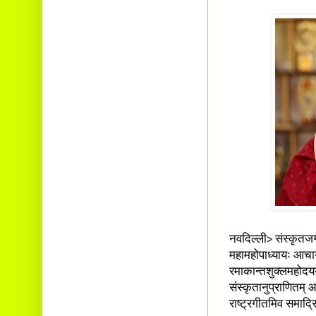
नवदिल्ली> संस्कृतजगत
महामहोपाध्यायः आचार्
रमाकान्तशुक्लमहोद
संस्कृतानुप्राणितम् 
राष्ट्रगीतमिव समाद्र