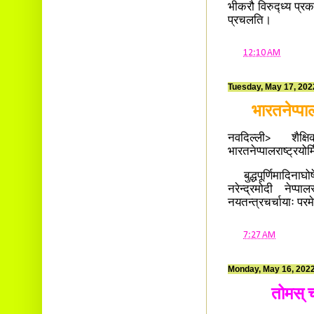
भीकरौ विरुद्ध्य प्रकर
प्रचलति।
at
12:10 AM
Tuesday, May 17, 202
भारतनेप्पा
नवदिल्ली> शैक्षि
भारतनेप्पालराष्ट्रयोर
बुद्धपूर्णिमादिनाघोष
नरेन्द्रमोदी नेप्पा
नयतन्त्रचर्चायाः परम
at
7:27 AM
Monday, May 16, 202
तोमस् 