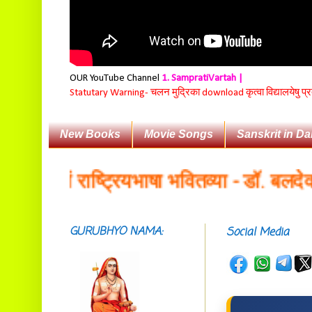
OUR YouTube Channel
1. SampratiVartah |
Statutary Warning-
चलन मुद्रिका download कृत्वा विद्यालयेषु प्
New Books
Movie Songs
Sanskrit in Da
कृतं राष्ट्रियभाषा भवितव्या - डॉ. बलदेवानन्द
GURUBHYO NAMA:
Social Media
सदाशिवसमारम्भां
शङ्कराचार्य मध्यमाम्।
अस्मदाचार्यपर्यन्तां