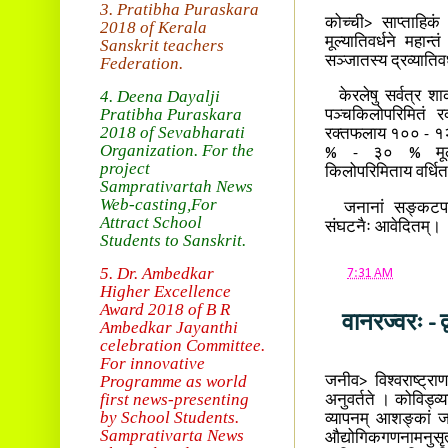
3. Pratibha Puraskara
कोच्ची> साप्ताहिकं 
2018 of
Kerala
मूल्यातिवर्धने महान्
Sanskrit teachers
सञ्जातस्य द्रव्यात
Federation.
4. Deena Dayalji
केरलेषु सर्वत्र शाका
Pratibha Puraskara
पञ्चकिलोपरिमितं र
2018
of Sevabharati
रक्तफलाय १०० - १२०
Organization
. For the
% - ३० % मूल्यवर्
project
किलोपरिमिताय वर्धि
Samprativartah News
Web-casting
,For
जनानां सङ्कटपरिहार
Attract School
संघटनैः आवेदितम्।
Students to Sanskrit.
5. Dr. Ambedkar
at
7:31 AM
Higher Excellence
Award 2018
of B R
वानरज्वरः - 
Ambedkar Jayanthi
celebration Committee.
For innovative
Programme as world
जनीव> विश्वराष्ट्राण
first news-presenting
अनुवर्तते । कोविड्व्या
by School Students.
व्यापनम् आशङ्कां ज
Sam
prativarta News
औद्योगिकगणनामनुसृत्