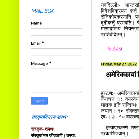
नवदिल्ली> भारतसहि
MAIL BOX
विदेशविक्रयणं कर्तु
सैनिकोपकरणानि प्रत
दृढीकर्तुं प्रभवति।
Name
मासादारभ्य नियन्त्
प्रतिवेदितम्।
Email
*
at
8:18 AM
Message
*
Friday, May 27, 2022
अमेरिक्कायां 
हूस्टण्> अमेरिक्कायां
केनचन १८ वयस्केन क
घातक इति सन्दिग्धः 
जघान। १० संवत्सराभ्यन
संस्कृतदिनस्य शपथः
एषः। ७ - १० वयस्क
हत्याप्रकरणे राष्ट
संस्कृत- शपथः
प्रकाशितवान्।
संस्कृतं मम जीववाणी। तस्याः