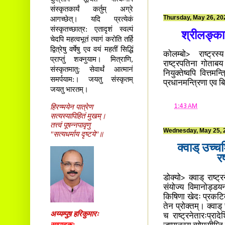
संस्कृतकार्यं कर्तुम् अग्रे
Thursday, May 26, 20
आगच्छेत्। यदि प्रत्येकं
संस्कृतच्छात्र: एतादृशं स्वल्पं
श्रीलङ्काय
चेदपि महत्वभूतं त्यागं करोति तर्हि
द्वित्रेषु वर्षेषु एव वयं महतीं सिद्धिं
कोलम्बो> राष्ट्रस्
प्राप्तुं शक्नुयाम। मित्राणि,
राष्ट्रपतिना गोताबय र
संस्कृतमातु: सेवार्थं आत्मानं
नियुक्तेष्वपि वित्तमन
समर्पयाम:। जयतु संस्कृतम्
प्रधानमन्त्रिणा एव बि
जयतु भारतम्।
हिरण्मयेन पात्रेण
at
1:43 AM
सत्यस्यापिहितं मुखम्।
तत्त्वं पूषन्नपावृणु
Wednesday, May 25, 
"सत्यधर्माय दृष्टये"॥
क्वाड् उच्
र
डोक्यो> क्वाड् राष्ट
संयोज्य विमानोड्डयन
किषिणा खेदः प्रकटितः 
तेन प्रोक्तम्। क्वाड्
अय्यम्पुष़ हरिकुमारः
च राष्ट्रनेतारःप्रादे