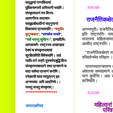
समृद्धायां नानाविधायां
at
8:46 AM
पूर्विकसम्पत्तौ अभिमानी भवामि।
संस्कृतपठनं मम विनय-
आत्मगौरव-सदाचार-
राजनैतिकक्षेत्
सामूह्यबोधादीनां सद्गुणानां
विकासाय प्रभावयति।
"वसुधैव
अनन्तपुरी> राजनैतिकम
इति राष्ट्रपतिः र
कुटुम्बकम्"
,
"सत्यमेव जयते"
,
भारतस्य महिलासामाज
"सर्वे भवन्तु सुखिनः"
, इत्यादिभिः
आसीत् राष्ट्रपतिः।
आप्तवचनैः राष्ट्रस्य अखण्डता
ऐक्यं च संस्कृतभाषायां
"राजनैतिकक्षेत्रे म
सुरक्षितमिति विवेचयामि। अहं
परिवर्तनमेव परिहारः।
जाति-वर्ग-स्त्री-पुरुषभेदबुद्धिं विना
संस्कृतभाषापठने तथा प्रचारणे च
भारतस्वातन्त्र्यस्य
अंशतया सम्पद्यमाने
सदा सर्वथा प्रयत्नं करोमि।
भागं कुर्वन्ति। अद्य 
स्नेहमयी माता स्वपुत्रान् इव
करिष्यति।
अन्यभाषाः अपि आदरिष्ये।।
जयतु जयतु संस्कृतम्।
at
8:10 AM
******************
महिलानां 
सम्पादकीयम्
परिवर