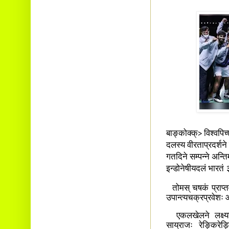
बाङ्कोक्क्> विश्वपिच
दलस्य वीरताप्रदर्शने
गतदिने सम्पन्ने अन्त
इन्डोनेषीयदलं भारतं
तोमस् चषकं प्राप्तवत
उपान्त्यचक्रप्रवेशः आस
एकलखेलने लक्ष्यासे
साय्राजः रेङ्किरे