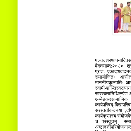
उज्जयिनीस्थमहर
पञ्चदशस्थापनादि
वैक्रमाब्द:२०८० श्
प्रात: एकादशवादनत:
समायोजितः आसीत् स
माननीयकुलपति: आचार
स्वामी-शान्तिस्वरू
सारस्वतातिथिरूपेण आ
अम्बेडकरसामाजिक वि
कार्यपरिषद्-विद्याप
सरस्वतीवन्दनया ,दी
कार्यक्रमस्य संयोजक
च प्रस्तुतम्। समारो
अष्टादशीपरियोजनान