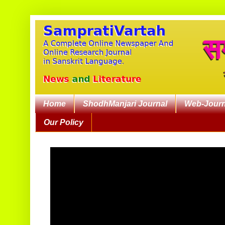
Home
ShodhManjari Journal
Web-Journ
Our Policy