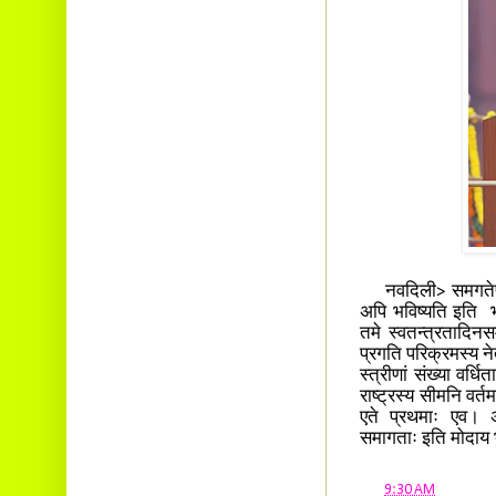
नवदिली> समगतेषु पञ्
अपि भविष्यति इति भ
तमे स्वतन्त्रतादिनस
प्रगति परिक्रमस्य नेतृ
स्त्रीणां संख्या वर्
राष्ट्रस्य सीमनि वर्त
एते प्रथमाः एव। अ
समागताः इति मोदाय 
at
9:30 AM