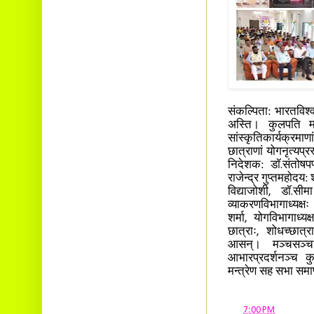
संकल्पिता: भारतविश्वग
अस्ति। कुलपति महो
सांस्कृतिकार्यक्रमा
छात्राणां योगनृत्यप
निदेशक: डॉ.संतोषपण
राजेन्द्र गुप्तमहोदय
विद्याजोशी, डॉ.सीम
व्याकरणविभागाध्यक्षः
शर्मा, योगविभागाध्यक्
छात्राः, शोधच्छात्
आसन्। मञ्चसञ्चाल
आभारप्रदर्शनञ्च 
मन्त्रेण सह सभा समा
at
7:00 PM