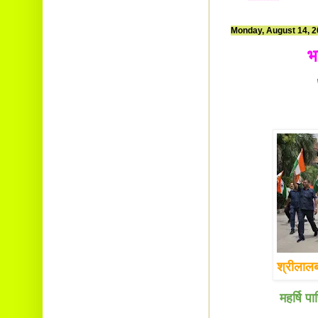
Monday, August 14, 
भ
श्रीलालबह
महर्षि प