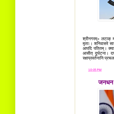
श्रीनगरम्> लटाक् मध
मृताः। शनिवासरे सायं 
आपदि पतितम्। क्यारि
आसीत् दुर्घटना। द
रक्षाप्रवर्तनानि प्रच
at
10:05 PM
जनधन व