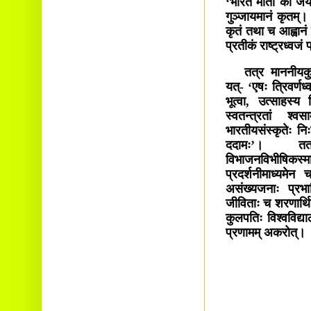
‘भारत माता की जय’ ‘
गुञ्जायमानं कृतम्।
कृतं तथा च आह्वानं क
प्रतीकं राष्ट्रध्वजं
तत्र माननीयकुलपति
यत्- ‘एषः त्रिवर्णध्
भूत्वा, उत्साहस्य 
स्वतन्त्रतां श्व
भारतीयसंस्कृतेः निः
ददामः’। तत
विभाजनविभीषिकस्म
प्रदर्शनीमाध्यमेन 
असंख्यजनाः प्रभा
जीविताः च शरणार्थि
कुलपतिः विश्वविद्य
प्रणामम् अकरोत्।