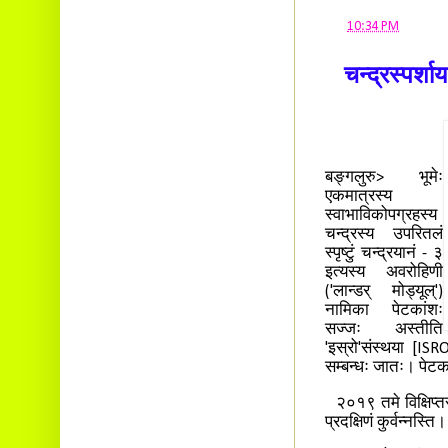
Ambalavayal P.O.
Wayanad Dist. Pin: 673593
at
10:34 PM
E-mail:
cbvinayak@gmail.com
चन्द्रस्पर्शा
बङ्गलुरु> भूमेः
एकमात्रस्य
स्वाभाविकोपग्रहस्य
चन्द्रस्य उपरितलं
स्पृष्टुं चन्द्रयानं - ३
इत्यस्य अवरोहिणी
('लान्डर् मोड्यूल्')
नामिका पेटकांशः
सज्जः अस्तीति
'इस्रो'संस्थया [ISR
सम्बन्धः जातः। पेट
२०१९ तमे विक्षिप्तस्
प्रदक्षिणं कुर्वन्नस्