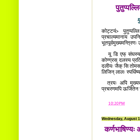
पुतुप्पल्
म
कोट्टयं> पुतुप्पल्
प्रचाल्यमानाय उपनिर
भूतपूर्वमुख्यमन्त्रिणः 
यू डि एफ् संघस्य स्
कोण्ग्रस् दलस्य प्रत
दलीयः जैक् सि तोमस
लिजिन् लालः स्पर्धिष
त्रयः अपि मुख्यस्
प्रचरणमपि ऊर्जितेन
at
10:20 PM
Wednesday, August 1
कर्णभाषिण्यः 