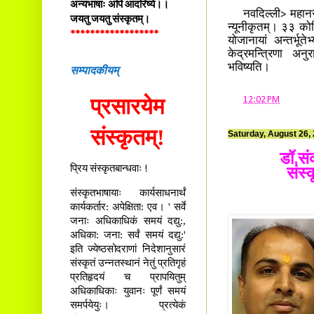
अन्यभाषाः अपि आदरिष्ये।।
नवदिल्ली> महानसे स
जयतु जयतु संस्कृतम्।
न्यूनीकृतम्। ३३ कोट
******************
योजानायां अन्तर्भू
केद्रमन्त्रिणा अनुराग
भविष्यति।
सम्पादकीयम्
प्रसारयेम
at
12:02 PM
संस्कृतम्!
Saturday, August 26,
डॉ.संक
प्रिय संस्कृतबान्धवाः !
संस्
संस्कृतभाषायाः कार्यसाधनार्थं
कार्यकर्तार: अपेक्षिता: एव। ' सर्वे
जनाः अधिकाधिकं समयं दद्यु:,
अधिका: जना: सर्वं समयं दद्यु:'
इति ज्येष्ठसोदराणां निदेशानुसारं
संस्कृतं उन्नतस्थानं नेतुं प्रतिगृहं
प्रतिहृदयं च प्रापयितुम्
अधिकाधिकाः युवानः पूर्णं समयं
समर्पयेयुः। प्रत्येकं