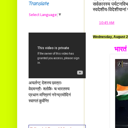
Translate
सर्वकारस्य पर्यटनविभ
स्वदेशीय-विदेशीयानां 
Select Language
▼
at
10:45 AM
Wednesday, August 2
भारतं
अयर्लन्ट् देशस्य छात्राः
वेदमन्त्रैः श्लोकैः च भारतस्य
प्रधान मन्त्रिणं नरेन्द्रमोदिनं
स्वागतं कुर्वन्ति