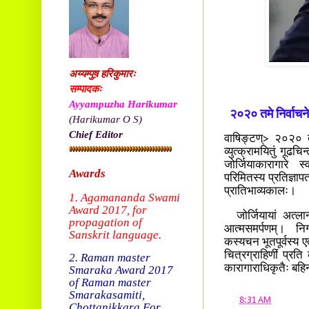
अय्यम्पुष़ हरिकुमारः
सम्पादकः
Ayyampuzha Harikumar
२०२० तमे निर्वाचने 
(Harikumar O S)
Chief Editor
वाषिङ्टण्> २०२० तम
व्युत्क्रामयितुं गूढचि
जोर्जियाकारागारे स्व
Awards
परिमितस्य प्रतिज्ञाप
प्रातिभाव्यकालः।
1. Agamananda Swami
Award 2017, f
or
जोर्जियायां अत्लान्
propagation of
आत्मसमर्पणम्। निग
Sanskrit language.
कस्यचन भूतपूर्वस्य ए
चित्रग्राहिणीं प्रति क
2. Raman master
कारागाराधिकृतैः बहिर
Smaraka Award 2017
of Raman master
Smarakasamiti,
at
8:31 AM
Chottanikkara.
For