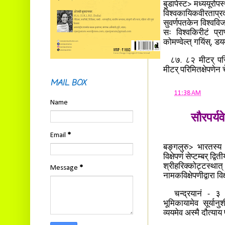
बुडापेस्ट> मध्ययूरोपस
विश्वकायिकवीरताप्र
सुवर्णपतकेन विश्वविजय
सः विश्वकिरीटं प्राप
कोमण्वेल्त् गयिंस्, डय
८७. ८२ मीटर् परिम
मीटर् परिमितक्षेपणेन 
MAIL BOX
at
11:38 AM
Name
सौरपर्यव
Email
*
बङ्गलुरु> भारतस्य 
विक्षेपणं सेप्टम्बर् द
श्रीहरिक्कोट्टस्थात
Message
*
नामकविक्षेपणीद्वारा वि
चन्द्रयानं - ३ इत्
भूमिकायामेव सूर्यान
व्ययमेव अस्मै दौत्याय