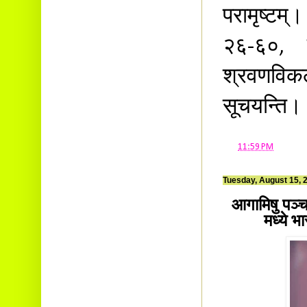
परामृष्टम
२६-६०, 
श्रवणविकल
सूचयन्ति।
at
11:59 PM
Tuesday, August 15, 
आगामिषु पञ्चस
मध्ये भ