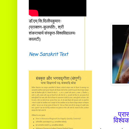
डॉ.एम् सि.दिलीपकुमारः
(प्राक्तन-कुलपतिः, श्री
शंकराचार्य संस्कृत-विश्वविद्यालयः
कालटी)
New Sanskrit Text
प्रा
विश्वक