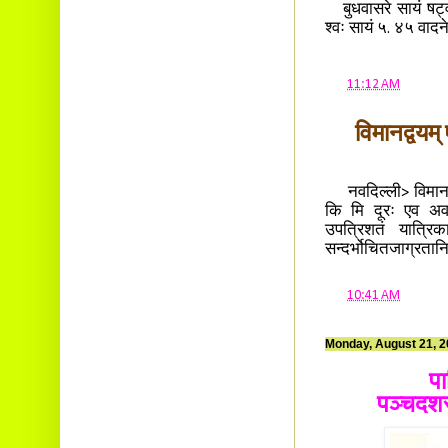
बुधवासरे सायं षट्व
श्वः सायं ५. ४५ वादन
at
11:12 AM
विमानद्वयम
नवदिल्ली> विमानद्व
कि मि दूरः एव अवशि
उपत्रिशतं यात्रिका
सन्दर्भोचितजाग्रतानि
at
10:41 AM
Monday, August 21, 
पा
पञ्चदश