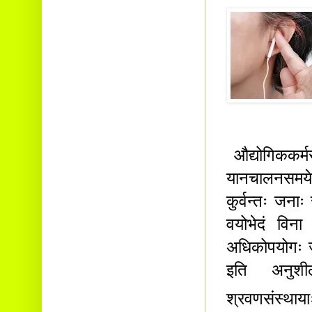
औद्योगिककर्मस
यानचालनसमयेष
कुर्वन्तः जना
वयोभेदं विना
अधिकोपयोगः ज
इति अनुशील
श्रवणसंस्था