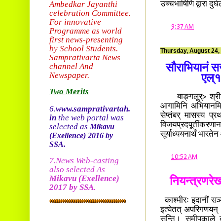
Ambedkar Jayanthi
उच्चभाषिणि द्वारा दु
celebration Committee.
For innovative
at
9:37 AM
Programme as world
first news-presenting
by School Students.
Thursday, August 24,
Sam
prativarta News
channel And
सौराभियानं सज
Newspaper.
एल्१
Two Merits
बाङ्गलूर्> श्रीहर
आगामिनि अभियानमित
6.
www.samprativartah.
सेप्तंबर् मासस्य प्
in
the web portal was
विजयप्रदपूर्तीकरणा
selected as
Mikavu
सूर्याध्ययनार्थं भार
(Exellence)
2016 by
SSA.
at
10:52 AM
7.News Web-casting
also selected As
Mikavu
(Exellence)
नियन्त्रणरेख
2017 by SSA
.
काश्मीरः इदानीं सञ
इत्येतत् अपरिगणयन्
सन्ति। समीपकाले का