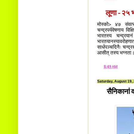
लूणा - २५ भग
मोस्को> ४७ संवत्स
चन्द्रपर्यवेषणाय वि
भारतस्य चन्द्रयान
भारतयानस्यावरोहणात
सार्धपञ्चदिनैः चन्द्र
आसीत् तस्य भग्नता
at
8:49 AM
Saturday, August 19,
सैनिकानां 