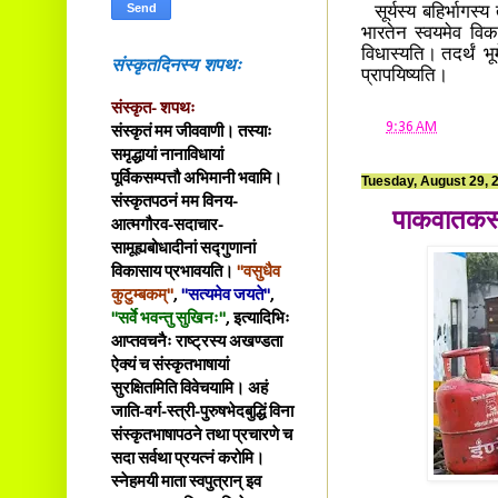
सूर्यस्य बहिर्भागस्
भारतेन स्वयमेव विका
विधास्यति। तदर्थं भूम
संस्कृतदिनस्य शपथः
प्रापयिष्यति।
संस्कृत- शपथः
at
9:36 AM
संस्कृतं मम जीववाणी। तस्याः
समृद्धायां नानाविधायां
पूर्विकसम्पत्तौ अभिमानी भवामि।
Tuesday, August 29, 
संस्कृतपठनं मम विनय-
पाकवातकस्य
आत्मगौरव-सदाचार-
सामूह्यबोधादीनां सद्गुणानां
विकासाय प्रभावयति।
"वसुधैव
कुटुम्बकम्"
,
"सत्यमेव जयते"
,
"सर्वे भवन्तु सुखिनः"
, इत्यादिभिः
आप्तवचनैः राष्ट्रस्य अखण्डता
ऐक्यं च संस्कृतभाषायां
सुरक्षितमिति विवेचयामि। अहं
जाति-वर्ग-स्त्री-पुरुषभेदबुद्धिं विना
संस्कृतभाषापठने तथा प्रचारणे च
सदा सर्वथा प्रयत्नं करोमि।
स्नेहमयी माता स्वपुत्रान् इव