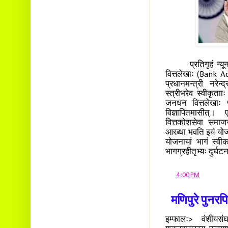
प्रतिगृहं न्यूनात
वित्तलेखाः (Bank Ac
प्रधानमन्त्री नरेन
स्त्रीभरेव स्वीकृता
जनधन वित्तलेखाः 
विज्ञापितमासीत्।
वित्तकोशसेवा समाजस
आरब्धा भवति इयं योजना
योजनायां भागं स्वीक
भागग्रहीतृभ्यः दुर्घ
at
4:00 PM
मणिपुरे पुनरप
इम्फालः> वंशीयसंघर