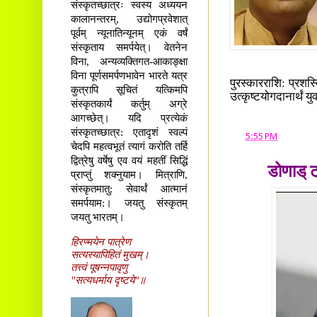
संस्कृतच्छात्रः स्वस्य अध्ययन
कालानन्तरम्, उद्योगप्रवेशात्
पूर्वम् न्यूनातिन्यूनम् एकं वर्षं
संस्कृताय समर्पयेत्। वेतनेन
विना, अन्यव्यक्तिगत-आकाङ्क्षा
विना पूर्णसमर्पणभावेन भारते यत्र
पुरस्कारराशि: प्रशस्त
कुत्रापि सूचितं यत्किमपि
उत्कृष्टयोगदानार्थं यु
संस्कृतकार्यं कर्तुम् अग्रे
आगच्छेत्। यदि प्रत्येकं
संस्कृतच्छात्र: एतादृशं स्वल्पं
at
5:55 PM
चेदपि महत्वभूतं त्यागं करोति तर्हि
द्वित्रेषु वर्षेषु एव वयं महतीं सिद्धिं
डोणाड् ट
प्राप्तुं शक्नुयाम। मित्राणि,
संस्कृतमातु: सेवार्थं आत्मानं
समर्पयाम:। जयतु संस्कृतम्
जयतु भारतम्।
हिरण्मयेन पात्रेण
सत्यस्यापिहितं मुखम्।
तत्त्वं पूषन्नपावृणु
"सत्यधर्माय दृष्टये"॥