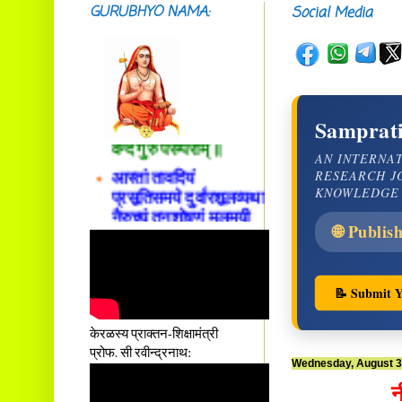
GURUBHYO NAMA:
Social Media
सदाशिवसमारम्भां
शङ्कराचार्य मध्यमाम्।
अस्मदाचार्यपर्यन्तां
Samprati
वन्दे गुरु परम्पराम् ॥
आस्तां तावदियं
AN INTERNA
RESEARCH J
प्रसूतिसमये दुर्वारशूलव्यथा
KNOWLEDGE
नैरुच्यं तनुशोषणं मलमयी
शय्या च सांवत्सरी ।
🌐 Publis
एकस्यापि न गर्भ-भार-भरण-
क्लेशस्य यस्याः क्षमो
दातुं निष्कृतिमुन्नतोऽपि
📝 Submit Y
तनयस्तस्यैः जनन्यै
नमः॥–
केरळस्य प्राक्तन-शिक्षामंत्री
प्रोफ. सी रवीन्द्रनाथ:
Wednesday, August 3
न