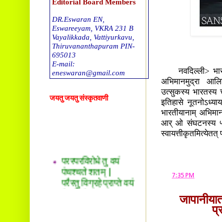
Editorial Board Members
DR.Eswaran EN,
Eswareeyam, VKRA 231 B
Vayalikkada, Vattiyurkavu,
Thiruvananthapuram PIN-
695013
E-mail:
नवदिल्ली> भारत
eneswaran@gmail.com
अभिमानमुद्रा आलिख
DR. T G Sreekumar
उत्सुकस्य भारतस्य 
जयतु जयतु संस्कृतवाणी
Tholalil, Okkal 683550. E-
इतिहासे नूतनोऽध्
mail
भारतीयानाम् अभिमानः
drtgsreekumar@gmail.com
आर् ओ संघटनस्य ५४ 
स्वायत्तीकृतमित्येतत् 
DR. Sreekala O S
Thachappillil House, Kalady
परस्परविरोधे तु वयं
P O -683578
पंचश्चते शतम् |
E-mail:
drsreepradeep@gmail.com
परैस्तु विग्रहे प्राप्ते वयं
at
7:35 PM
पंचाधिकं शतम् ||
Ravikumar. S
Sreesankaram(H), Mattoor,
जापानीयात
Kalady P O,
प्
Ernakulam (dst), Kerala.PIN