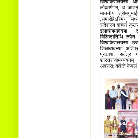
विश्वविद्यालयस्य आ
लोकार्पणम्, च जातम्
माननीय: श्रीमगुभा
,समारोहेऽस्मिन् मध
संदेशस्य वाचनं कुलस
इलाघोषमहोदया संस
विशिष्टातिथि रूपेण 
विश्वविद्यालयस्य उज
शिक्षाव्यवस्था अतिप
प्रकाश: सर्वत्र 
शास्त्राणामध्ययनम्
अवसरा: वर्तन्ते केवलं 