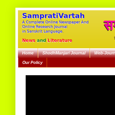
Home
ShodhManjari Journal
Web-Journ
Our Policy