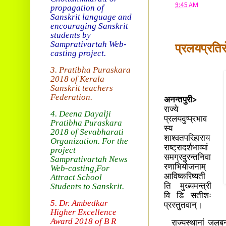
at
9:45 AM
propagation of
Sanskrit language and
encouraging Sanskrit
students by
Samprativartah
Web-
प्रलयप्रतिर
casting project.
3. Pratibha Puraskara
2018 of
Kerala
Sanskrit teachers
Federation.
अनन्तपुरी>
राज्ये
4. Deena Dayalji
प्रलयदुष्प्रभाव
Pratibha Puraskara
स्य
2018
of Sevabharati
शाश्वतपरिहाराय
Organization
. For the
राष्ट्रादर्शभाव्यां
project
समग्रदुरन्तनिवा
Samprativartah News
रणाभियोजनाम्
Web-casting
,For
Attract School
आविष्करिष्यती
Students to Sanskrit.
ति मुख्यमन्त्री
वि डि सतीशः
5. Dr. Ambedkar
प्रस्तुतवान्।
Higher Excellence
Award 2018
of B R
राज्यस्थानां जलबन्धा