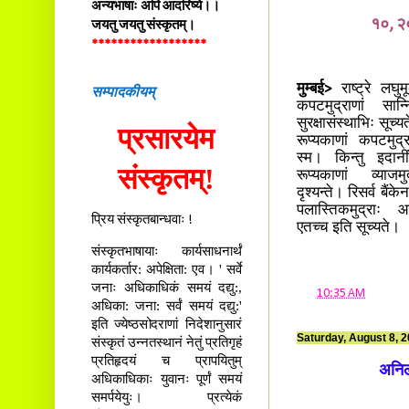
अन्यभाषाः अपि आदरिष्ये।।
१०, २०
जयतु जयतु संस्कृतम्।
******************
सम्पादकीयम्
मुम्बई>
राष्ट्रे लघुमूल
कपटमुद्राणां सान्
सुरक्षासंस्थाभिः सूच्
प्रसारयेम
रूप्यकाणां कपटमुद्र
स्म। किन्तु इदा
संस्कृतम्!
रूप्यकाणां व्याज
दृश्यन्ते। रिसर्व बैं
पलास्तिकमुद्राः आवि
प्रिय संस्कृतबान्धवाः !
एतच्च इति सूच्यते।
संस्कृतभाषायाः कार्यसाधनार्थं
कार्यकर्तार: अपेक्षिता: एव। ' सर्वे
जनाः अधिकाधिकं समयं दद्यु:,
at
10:35 AM
अधिका: जना: सर्वं समयं दद्यु:'
इति ज्येष्ठसोदराणां निदेशानुसारं
Saturday, August 8, 
संस्कृतं उन्नतस्थानं नेतुं प्रतिगृहं
प्रतिहृदयं च प्रापयितुम्
अनिल
अधिकाधिकाः युवानः पूर्णं समयं
समर्पयेयुः। प्रत्येकं