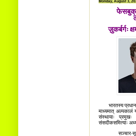
Monday, August 3, 20
फेसबुक्
ज़ुकर्बर्गः 
​ भारतस्य प्रधानमन्
माध्यमात् अल्पकालं 
संस्थायाः प्रमुखः 
संसदीकसमित्याः अध्य
​सञ्चार-सूचनाप्रौ