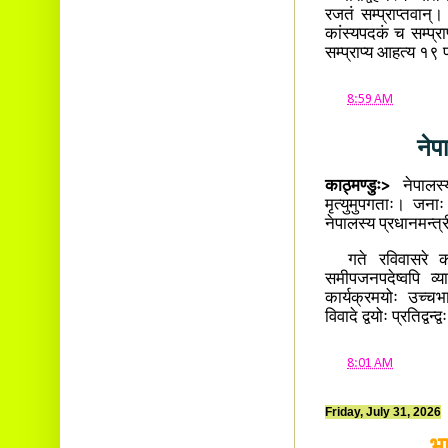
रजतं सम्प्राप्तवान्
कांस्यपदकं च सम्प्र
सम्प्राप्य आहत्य १९ 
at
8:59 AM
नेप
काठ्मण्डुः>
नेपालस्
मृत्युमुपगताः। जनाः अ
नेपालस्य प्रधानमन्त्र
गते रविवासरे कोशि
समीपजनपदेष्वपि व्य
कार्यक्रमयोः उच्चभा
विवादे द्वयोः प्रतिद्वन
at
8:01 AM
Friday, July 31, 2026
भा