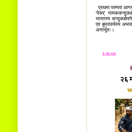
Ambalavayal P.O.
Wayanad Dist. Pin: 673593
प्रथमा परम्परा आगस्
E-mail:
'पेसर्' नामककन्दुकक
cbvinayak@gmail.com
भारतस्य कन्दुकक्षेप
एव बुम्रावर्यस्य अभाव
अन्तर्भूतः।
at
9:08 AM
क
२६ म
सम