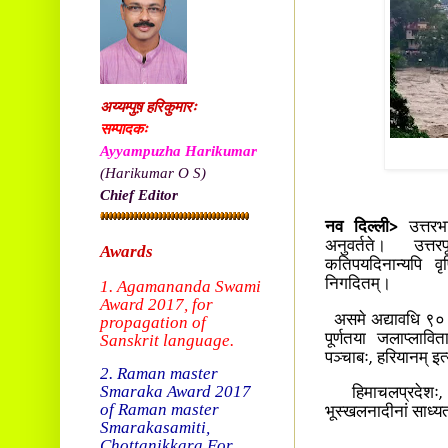
अय्यम्पुष़ हरिकुमारः
सम्पादकः
Ayyampuzha Harikumar
(Harikumar O S)
Chief Editor
नव दिल्ली>
उत्तरभा
अनुवर्तते। उत्तरप
Awards
कतिपयदिनान्यपि वृष
1. Agamananda Swami
निगदितम्।
Award 2017, f
or
असमे अद्यावधि ९० जन
propagation of
Sanskrit language.
पूर्णतया जलाप्लावित
पञ्चाबः, हरियानम् इत्
2. Raman master
Smaraka Award 2017
हिमाचलप्रदेशः, उत्
of Raman master
भूस्खलनादीनां साध्यत
Smarakasamiti,
Chottanikkara.
For