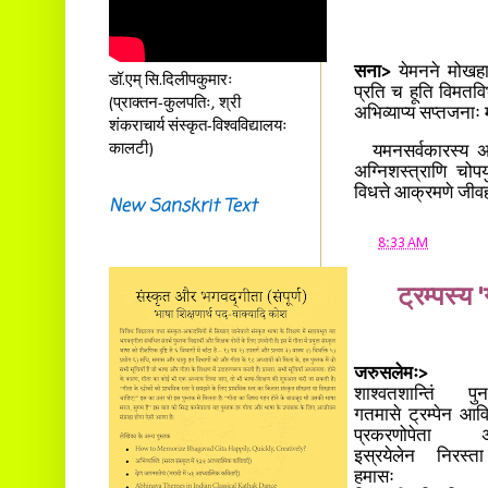
सना>
येमनने मोखहा 
डॉ.एम् सि.दिलीपकुमारः
प्रति च हूति विमत
(प्राक्तन-कुलपतिः, श्री
अभिव्याप्य सप्तजनाः
शंकराचार्य संस्कृत-विश्वविद्यालयः
कालटी)
यमनसर्वकारस्य अधी
अग्निशस्त्राणि चोप
विधत्ते आक्रमणे जीवह
New Sanskrit Text
at
8:33 AM
ट्रम्पस्य
जरुसलेमः>
गास
शाश्वतशान्तिं पुनः
गतमासे ट्रम्पेन आव
प्रकरणोपेता अ
इस्रयेलेन निरस्त
हमासः पूर