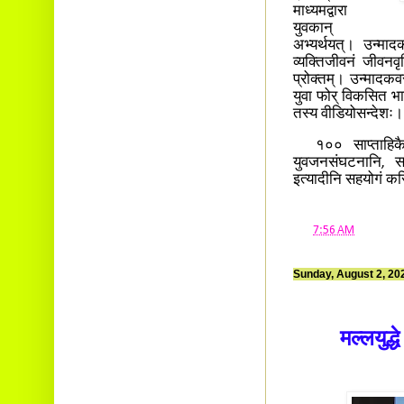
माध्यमद्वारा
युवकान्
अभ्यर्थयत्। उन्मादक
व्यक्तिजीवनं जीवनवृ
प्रोक्तम्। उन्मादकवस्
युवा फोर् विकसित भा
तस्य वीडियोसन्देशः
१०० साप्ताहिकैः अ
युवजनसंघटनानि, स
इत्यादीनि सहयोगं करि
at
7:56 AM
Sunday, August 2, 20
मल्लयुद्ध