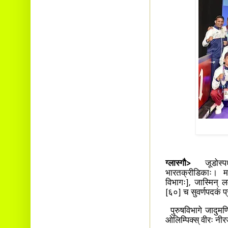
ग्लास्गौ>
जूडोस्पर्
भारतक्रीडिकाः। महि
विभागः], जास्मिन् लम
[६०] च सुवर्णपदकं प्
पुरुषविभागे जादुमण
ओलिम्पिक्स् वीरः नी