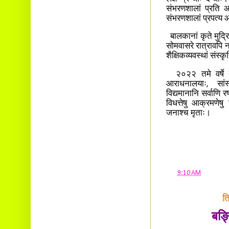
संभरणशालां प्रति आस
संभरणशालां प्रपत्य
बालकानां कृते मुद्रित
सोमवासरे रात्रावपि
शैक्षिकव्यवस्थां संस
२०२२ तमे वर्षे युद
आराधनालयाः, सांस्
विद्यमानानि सर्वाणि र
विधत्तेषु आक्रमणेषु
जनाश्च मृताः।
at
9:10 AM
त्
बङ्क