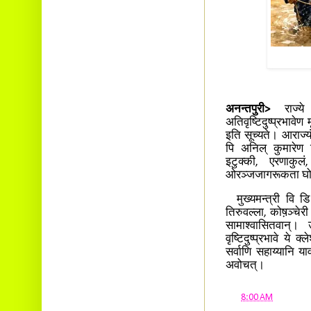
अनन्तपुरी>
राज्य
अतिवृष्टिदुष्प्रभाव
इति सूच्यते। आराज्य
पि अनिल् कुमारेण न
इटुक्की, एरणाकुलं
ओरञ्जजागरूकता घ
मुख्यमन्त्री वि डि 
तिरुवल्ला, कोष़ञ्चेरी
सामाश्वासितवान्। 
वृष्टिदुष्प्रभावे ये 
सर्वाणि सहाय्यानि याव
अवोचत्।
at
8:00 AM