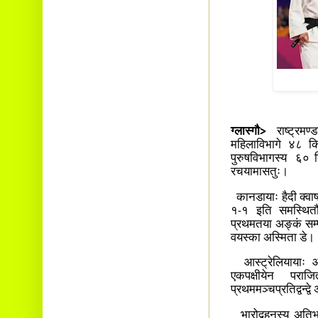
ग्लास्गौ>
राष्ट्रमण
महिलाविभागे ४८ किल
पुरुषविभागस्य ६० कि
रचयामासतुः।
कानडायाः हैदी क्वा
१-१ इति समस्थितौ
प्रथमतया अङ्कं सम्प
वयस्का अस्मिता डे।
आस्ट्रेलियायाः ओलि
एकपक्षीयेन पराजि
प्रथममञ्चप्रतिद्वन्द
भारोद्वहनस्य अतिभ