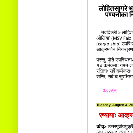
लोहितसागरे भ
पण्यनौका न
​नवदिल्ली > लोहितसा
ओलिया' (MSV Faiz 
(cargo ship) उपरि प
आक्रमणेन नियन्त्रणह
​परन्तु, पोते उपस्
१४ कर्मकराः यमन-तट
रक्षिताः सर्वे कर्मक
सन्ति, सर्वे च सुरक्षित
at
3:00 AM
Tuesday, August 4, 2
रष्यायाः आक्र
कीव्>
उत्तरपूर्वीययु
लक्षं ग्रन्थाः दग्धाः।