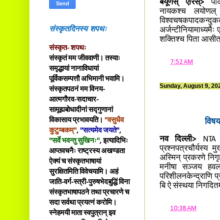
बयूणस् ऐरिस्>
पादक
नायकश्च लयोणल् 
विश्वचषकपादकन्दुकक
संस्कृतदिनस्य शपथः
अर्जन्टीनियामाध्यमैः 
शक्तिश्च पिता आसीत्।
संस्कृत- शपथः
संस्कृतं मम जीववाणी। तस्याः
at
7:52 AM
समृद्धायां नानाविधायां
पूर्विकसम्पत्तौ अभिमानी भवामि।
Sunday, August 9, 20
संस्कृतपठनं मम विनय-
आत्मगौरव-सदाचार-
सामूह्यबोधादीनां सद्गुणानां
विकासाय प्रभावयति।
"वसुधैव
विषय
कुटुम्बकम्"
,
"सत्यमेव जयते"
,
नव दिल्ली>
NTA संस
"सर्वे भवन्तु सुखिनः"
, इत्यादिभिः
प्रश्नपत्रचौर्यस्य
आप्तवचनैः राष्ट्रस्य अखण्डता
अस्मिन् प्रकरणे निगृह
ऐक्यं च संस्कृतभाषायां
मनीषा सञ्जय हवल् द
सुरक्षितमिति विवेचयामि। अहं
परिशीलनकेन्द्राणि प्र
जाति-वर्ग-स्त्री-पुरुषभेदबुद्धिं विना
बि ऐ संस्थया निगदित
संस्कृतभाषापठने तथा प्रचारणे च
सदा सर्वथा प्रयत्नं करोमि।
at
10:38 AM
स्नेहमयी माता स्वपुत्रान् इव