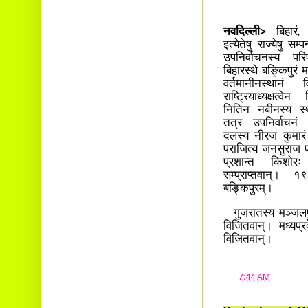
नवदिल्ली>
बिहारं,
इत्येतेषु राज्येषु सम
उपनिर्वाचनस्य पर
बिहारस्थे बङ्किपुरं
वर्तमानीनस्थानं 
राष्ट्रियाध्यक्षत्वे
नितिन नबीनस्य स्थ
तत्र उपनिर्वाचनं 
दलस्य नीरज कुमार
पराजित्य जनसुराज पार
प्रशान्त किशोरः 
सम्प्राप्तवान्। 
बङ्किपुरम्।
गुजरातस्य मञ्जलपुर
विजितवान्। मध्यप्र
विजितवान्।
at
7:44 AM