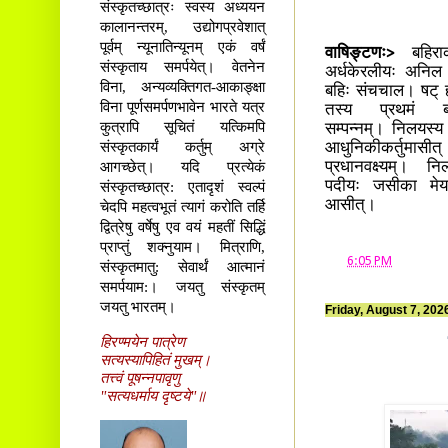
संस्कृतच्छात्रः स्वस्य अध्ययन
कालानन्तरम्, उद्योगप्रवेशात्
पूर्वम् न्यूनातिन्यूनम् एकं वर्षं
वाषिङ्टणः>
बहिरा
संस्कृताय समर्पयेत्। वेतनेन
अर्धकेरलीयः अनिल 
विना, अन्यव्यक्तिगत-आकाङ्क्षा
बहिः संचचाल। षट् ह
विना पूर्णसमर्पणभावेन भारते यत्र
तस्य प्रथमं बह
कुत्रापि सूचितं यत्किमपि
सम्पन्नम्। निलयस्य 
संस्कृतकार्यं कर्तुम् अग्रे
आधुनिकीकर्तुमास
आगच्छेत्। यदि प्रत्येकं
प्रधानवक्ष्यम्। न
संस्कृतच्छात्र: एतादृशं स्वल्पं
पदीयः जसीका मे
आसीत्।
चेदपि महत्वभूतं त्यागं करोति तर्हि
द्वित्रेषु वर्षेषु एव वयं महतीं सिद्धिं
प्राप्तुं शक्नुयाम। मित्राणि,
at
6:05 PM
संस्कृतमातु: सेवार्थं आत्मानं
समर्पयाम:। जयतु संस्कृतम्
जयतु भारतम्।
Friday, August 7, 202
हिरण्मयेन पात्रेण
सत्यस्यापिहितं मुखम्।
तत्त्वं पूषन्नपावृणु
"सत्यधर्माय दृष्टये"॥