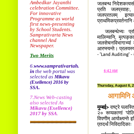
Ambedkar Jayanthi
जलबन्ध निदेशकत्व
celebration Committee.
प्रति जलप्रवाहः, वृ
For innovative
जलप्रतलम् इत्या
Programme as world
प्राथमिकप्रवर्तनानि 
first news-presenting
by School Students.
जलबन्धेभ्यः प्रक्ष
Sam
prativarta News
मालिन्यानि, मृत्पङ्
channel And
जलसेचनविभागाभ्यां क
Newspaper.
आरप्स्यन्ते। प्रलयस्य
- 'Land Auditing' - 
Two Merits
6.
www.samprativartah.
in
the web portal was
at
6:42 AM
selected as
Mikavu
(Exellence)
2016 by
Thursday, August 6, 
SSA.
आगामिनि आ
7.News Web-casting
also selected As
मुम्बई>
राष्ट्रे पलास्
Mikavu
(Exellence)
2017 by SSA
.
२० रूप्यकाणां 'पोलि
विपणीम् आयोक्ष्यन्ते 
एतदर्थं निविदादिकाः