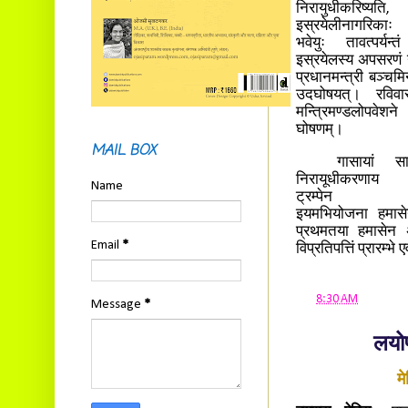
निरायुधीकरिष्यति
इस्रयेलीनागरिकाः 
भवेयुः तावत्पर्यन्
इस्रयेलस्य अपसरणं 
प्रधानमन्त्री बञ्चमि
उदघोषयत्। रविवा
मन्त्रिमण्डलोपवे
घोषणम्।
MAIL BOX
गासायां सायुध
निरायूधीकरणाय 
Name
ट्रम्पेन आवि
इयमभियोजना हमासेन 
प्रथमतया हमासेन अपे
Email
*
विप्रतिपत्तिं प्रारम्भ
at
8:30 AM
Message
*
लयोण
म