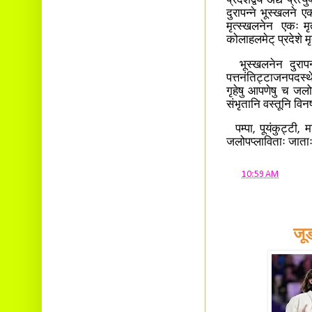
प्रदेशद्वये अद्य प्र
दुरापन्ने भूस्खलने 
मृत्स्खलनेन एकः मृतः
कोलाहलमेट् प्रदेशे 
भूस्खलनेन दुरापन्न
पत्तनंतिट्टाजनपदस्थ
गृहेषु आपणेषु च जल
संभृतानि वस्तूनि विन
पम्पा, पूयंकुट्टी, म
जलोपप्लाविताः जाता
at
10:59 AM
जूड