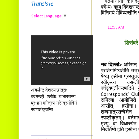
वर्तमानीनाः कागदमुद
Translate
वर्षेभ्यः बहुषु विदेशरा
विनिमये भविष्यन्तीति
Select Language
▼
at
11:59 AM
डिसंबरे 
नव दिल्ली>
अस्मिन् व
प्रतिगमिष्यतीति तत्रत
षेय्ख् हसीना प्रस्त
स्वीकृत्य वस
वर्षद्वयपूर्तीकरणदिन
अयर्लन्ट् देशस्य छात्राः
Corresponds' Clu
वेदमन्त्रैः श्लोकैः च भारतस्य
समित्या आयोजिते व
प्रधान मन्त्रिणं नरेन्द्रमोदिनं
आसीत् हसीना। अज
स्वागतं कुर्वन्ति
शब्दमात्रसन्देशे
स्पष्टीकृतम्। वर्तम
मृत्युः वा विधास्येत
निवर्तिष्ये इति हसीना