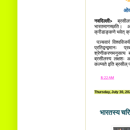
ओक्
नवदिल्ली>
ब्रसीलस
भारतमागच्छति। ओक
क्रीडाङ्कणे भवेत् 
पञ्चवारं विश्वविज
प्रतिद्वन्द्वमा
श्रेणीकरणमनुसत्य 
ब्रसीलस्य लक्षशः आर
कल्प्यते इति ब्रसील
at
8:22 AM
Thursday, July 30, 20
भारतस्य चरित