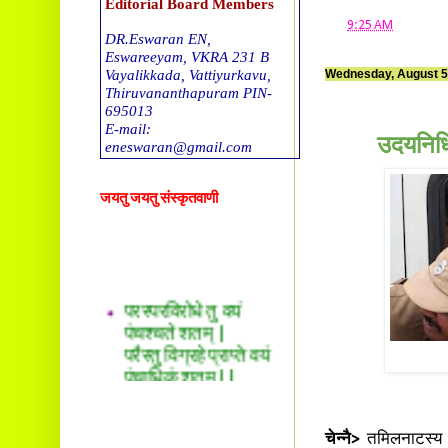
Editorial Board Members
at
9:25 AM
DR.Eswaran EN,
Eswareeyam, VKRA 231 B
Vayalikkada, Vattiyurkavu,
Wednesday, August 5
Thiruvananthapuram PIN-
695013
E-mail:
उदयनिधि 
eneswaran@gmail.com
DR. T G Sreekumar
जयतु जयतु संस्कृतवाणी
Tholalil, Okkal 683550. E-
mail
drtgsreekumar@gmail.com
DR. Sreekala O S
परस्परविरोधे तु वयं
Thachappillil House, Kalady
पंचश्चते शतम् |
P O -683578
E-mail:
परैस्तु विग्रहे प्राप्ते वयं
drsreepradeep@gmail.com
पंचाधिकं शतम् ||
Ravikumar. S
Sreesankaram(H), Mattoor,
Kalady P O,
Ernakulam (dst), Kerala.PIN
चेन्नै>
तमिलनाटस्य म