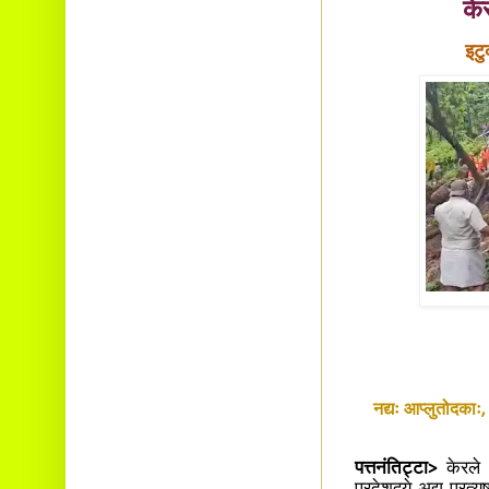
के
इटु
नद्यः आप्लुतोदकाः, 
पत्तनंतिट्टा>
केरले व