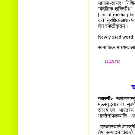
भाजपा-सांसदः निशिक
"वैदेशिक-शक्तिभिः"
(social media platfor
दत्तं 'सुरक्षित-आश्र
तेन स्पष्टीकृतम्।
Newly used word
सामाजिक-माध्यमतला
at
11:18 PM
च
ग्लास्गौ>
स्कोटलान्ड
मल्लयुद्धताराणां सुव
संरक्ष्य एव भारतस्
भारतेनोपलब्धानि।
प्रथमस्थाने आस्ट्रे
तेषां सम्पादने विद