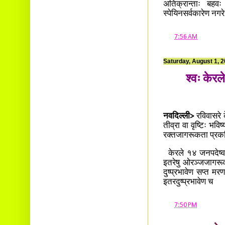
अतिक्रान्ताः बहवः 
स्पेयिनसर्वकारेण न
at
7:56 AM
Saturday, August 1, 
श्वः केरले
नवदिल्ली>
रविवासरे क
तीव्रा वा वृष्टिः भवि
रक्तजागरूकता प्रक
केरले १४ जनपदेष्वप
इतरेषु ओरञ्जजागरूकत
दुष्प्रभावेण सप्त मर
इतरदुष्प्रभावेण च
at
7:50 PM