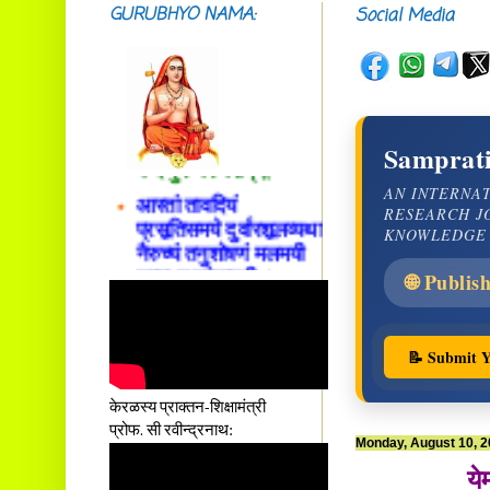
GURUBHYO NAMA:
Social Media
सदाशिवसमारम्भां
शङ्कराचार्य मध्यमाम्।
अस्मदाचार्यपर्यन्तां
वन्दे गुरु परम्पराम् ॥
Samprati
आस्तां तावदियं
AN INTERNA
प्रसूतिसमये दुर्वारशूलव्यथा
RESEARCH J
नैरुच्यं तनुशोषणं मलमयी
KNOWLEDGE
शय्या च सांवत्सरी ।
एकस्यापि न गर्भ-भार-भरण-
🌐 Publis
क्लेशस्य यस्याः क्षमो
दातुं निष्कृतिमुन्नतोऽपि
तनयस्तस्यैः जनन्यै
📝 Submit Y
नमः॥–
केरळस्य प्राक्तन-शिक्षामंत्री
प्रोफ. सी रवीन्द्रनाथ:
Monday, August 10, 
ये