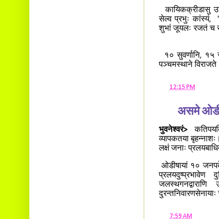
कायिकक्रीडासु उत्क
सेल्व प्रभुः कांस्यं, 
शुभां जूयलः रजतं च स
१० सुवर्णानि, १५ र
पञ्चमस्थाने विराजते
at
12:15 PM
असमे ओडीष
भुवनेश्वरं>
कतिपयदिन
व्यापकतया बृहन्नाशः
लक्षं जनाः प्रलयबाध
ओडीषायां १० जनपदेष
प्रलयदुष्प्रभावेण
जलस्थगनद्वाराणि 
दुरन्तनिवारणसेनायाः च 
at
7:59 AM