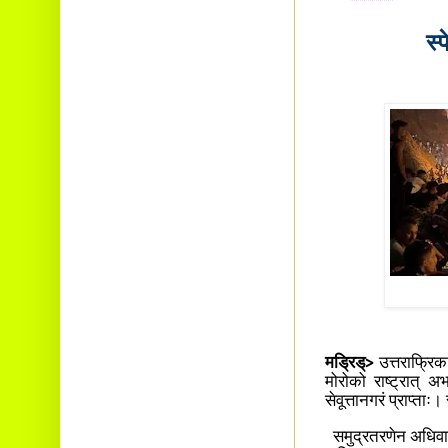
स्
मड्रिड्>
उत्तराफ्रिका
मोरोको राष्ट्रात् अभ
सेवूत्तानगरं प्राप्त
समुद्रतरणेन अधिवासा