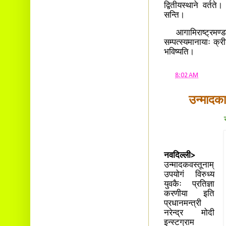
द्वितीयस्थाने वर्तत
सन्ति।
आगामिराष्ट्रमण्ड
सम्पत्स्यमानायाः क्र
भविष्यति।
at
8:02 AM
उन्मादका
नवदिल्ली>
उन्मादकवस्तूनाम्
उपयोगं विरुध्य
युवकैः प्रतिज्ञा
करणीया इति
प्रधानमन्त्री
नरेन्द्र मोदी
इन्स्टग्राम