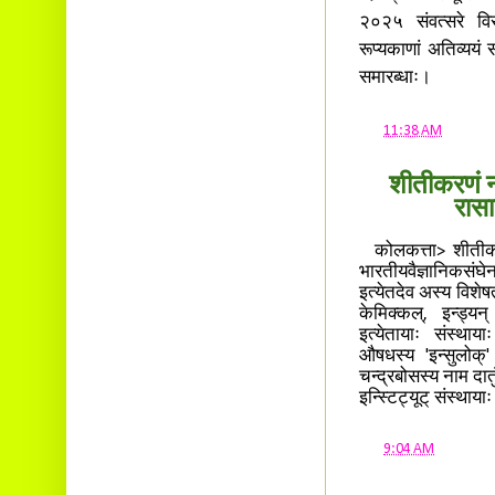
२०२५ संवत्सरे विर
रूप्यकाणां अतिव्ययं सं
समारब्धाः।
at
11:38 AM
शीतीकरणं न
रासा
कोलकत्ता> शीतीकरणं
भारतीयवैज्ञानिकसंघेन
इत्येतदेव अस्य विशेषत
केमिक्कल्, इन्ड्यन
इत्येतायाः संस्थाया
औषधस्य 'इन्सुलोक्
चन्द्रबोसस्य नाम दातु
इन्स्टिट्यूट् संस्थाया
at
9:04 AM