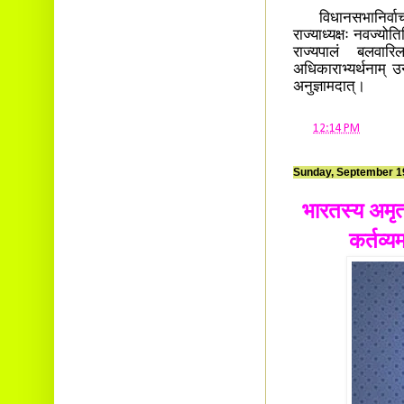
विधानसभानिर्वाचन
राज्याध्यक्षः नवज्योत
राज्यपालं बलवारि
अधिकाराभ्यर्थनाम् उ
अनुज्ञामदात्।
at
12:14 PM
Sunday, September 1
भारतस्य अमृतम
कर्तव्य