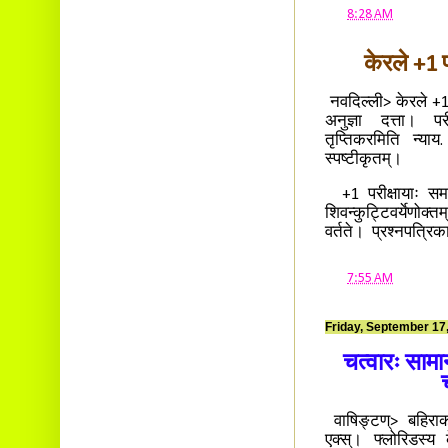
at
8:28 AM
केरले +1 प
नवदिल्ली> केरले +1 पर
अनुज्ञा दत्ता। पर
तृप्तिकरमिति न्याय
स्पष्टीकृतम्।
+1 परीक्षायाः समयक
शिवन्कुट्टिवर्येणोक्
वर्तते। प्रश्नपत्रिक
at
7:55 AM
Friday, September 17
चत्वारः सामा
वाषिङ्टण्> बहिराका
एक्स्। फ्लोरिडस्य 