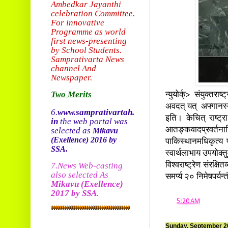
Ambedkar Jayanthi
celebration Committee.
For innovative
Programme as world
first news-presenting
by School Students.
Sam
prativarta News
channel And
Newspaper.
Two Merits
न्युयोर्क्> संयुक्तरा
अवदत् यत् अफ्गानस्य न
6.
www.samprativartah.
इति। केचित् राष्ट्
in
the web portal was
selected as
आतङ्कवादप्रवर्
Mikavu
(Exellence)
2016 by
पाकिस्थानमधिकृत्य प
SSA.
स्वार्थलाभाय उपयोक
7.News Web-casting
विश्वराष्ट्रेण संरक्षि
also selected As
समर्प्य २० निमेषपर्य
Mikavu
(Exellence)
2017 by SSA
.
at
5:20 AM
Sunday, September 2