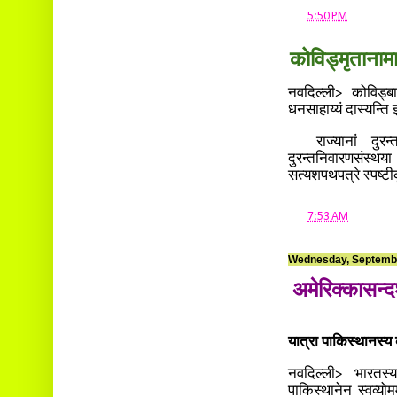
at
5:50 PM
कोविड्मृतानामाश
नवदिल्ली> कोविड्बाध
धनसाहाय्यं दास्यन्ति 
राज्यानां दुरन्
दुरन्तनिवारणसंस्थया
सत्यशपथपत्रे स्पष्ट
at
7:53 AM
Wednesday, Septembe
अमेरिक्कासन्दर
यात्रा पाकिस्थानस्य व
नवदिल्ली> भारतस्य 
पाकिस्थानेन स्वव्योम