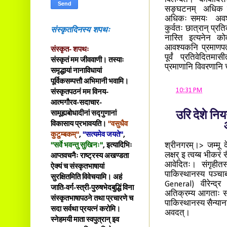
विलम्बते। कोवाक्सिनस
सङ्घटनम् अधिक वि
अधिकः समयः अवश्यकः
संस्कृतदिनस्य शपथः
कुर्वतः छात्रान् प्
नास्ति इत्यनेन को
आवश्यकनि प्रमाणपत्
संस्कृत- शपथः
पूर्वं प्रतिवेदितम
संस्कृतं मम जीववाणी। तस्याः
प्रमाणानि विवरणानि 
समृद्धायां नानाविधायां
पूर्विकसम्पत्तौ अभिमानी भवामि।
at
10:31 PM
संस्कृतपठनं मम विनय-
आत्मगौरव-सदाचार-
सामूह्यबोधादीनां सद्गुणानां
उरि देशे नि
विकासाय प्रभावयति।
"वसुधैव
कुटुम्बकम्"
,
"सत्यमेव जयते"
,
श्रीनगरम्।> जम्मू दे
"सर्वे भवन्तु सुखिनः"
, इत्यादिभिः
लक्षर् इ त्वय्ब भीक
आप्तवचनैः राष्ट्रस्य अखण्डता
आवेदितः। संगृहीत
ऐक्यं च संस्कृतभाषायां
पाकिस्थानस्य पञ्चाब
सुरक्षितमिति विवेचयामि। अहं
General) वीरेन्द्र 
जाति-वर्ग-स्त्री-पुरुषभेदबुद्धिं विना
अतिक्रम्य आगताः सप
संस्कृतभाषापठने तथा प्रचारणे च
पाकिस्थानस्य सैन्याना
सदा सर्वथा प्रयत्नं करोमि।
अवदत्।
स्नेहमयी माता स्वपुत्रान् इव