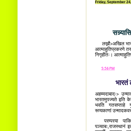
Friday, September 24
सन्न्या
लख्नौ>अखिल भारतीय 
आत्माहुतिप्रकरणे तस
निगृहीतः। आत्माहुतिप
at
5:56 PM
भारतं 
अहम्मदाबादः> उन्म
भारतमुपज्यते इति केन
भवति गतसप्ताहे गु
रूप्यकाणां उन्मादकव
परम्परया पाकिस्थ
पञ्चाबः,राजस्थानं इ