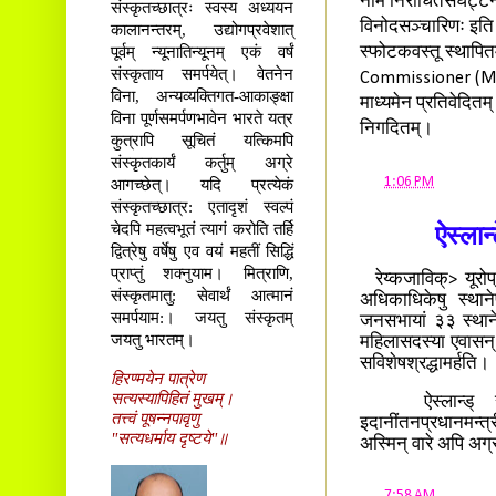
नाम निरोधितसंघट्टनेन
संस्कृतच्छात्रः स्वस्य अध्ययन
विनोदसञ्चारिणः इति व
कालानन्तरम्, उद्योगप्रवेशात्
पूर्वम् न्यूनातिन्यूनम् एकं वर्षं
स्फोटकवस्तू स्थापितम
संस्कृताय समर्पयेत्। वेतनेन
Commissioner (Major 
विना, अन्यव्यक्तिगत-आकाङ्क्षा
माध्यमेन प्रतिवेदितम्
विना पूर्णसमर्पणभावेन भारते यत्र
निगदितम्।
कुत्रापि सूचितं यत्किमपि
संस्कृतकार्यं कर्तुम् अग्रे
at
1:06 PM
आगच्छेत्। यदि प्रत्येकं
संस्कृतच्छात्र: एतादृशं स्वल्पं
चेदपि महत्वभूतं त्यागं करोति तर्हि
ऐस्ला
द्वित्रेषु वर्षेषु एव वयं महतीं सिद्धिं
प्राप्तुं शक्नुयाम। मित्राणि,
रेय्कजाविक्> यूरोप् 
संस्कृतमातु: सेवार्थं आत्मानं
अधिकाधिकेषु स्थान
समर्पयाम:। जयतु संस्कृतम्
जनसभायां ३३ स्थान
जयतु भारतम्।
महिलासदस्या एवासन्।
सविशेषश्रद्धामर्हति।
हिरण्मयेन पात्रेण
सत्यस्यापिहितं मुखम्।
ऐस्लान्ड् राष्ट
तत्त्वं पूषन्नपावृणु
इदानींतनप्रधानमन्त
"सत्यधर्माय दृष्टये"॥
अस्मिन् वारे अपि अग्
at
7:58 AM