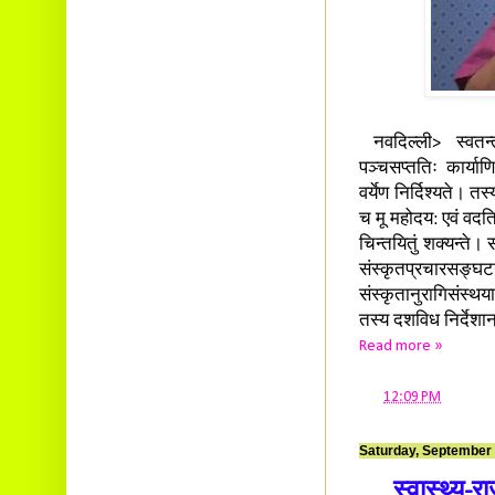
नवदिल्ली> स्वतन्त्
पञ्चसप्ततिः कार्या
वर्येण निर्दिश्यते। 
च मू महोदय: एवं वदति 
चिन्तयितुं शक्यन्ते। 
संस्कृतप्रचारसङ्
संस्कृतानुरागिसंस्थ
तस्य दशविध निर्देशान्
Read more »
at
12:09 PM
Saturday, September 
स्वास्थ्य-