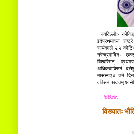
नवदिल्ली> कोविड् 
इदंप्रथमतया राष्ट्र
सायंकाले २.२ कोटिः 
नरेन्द्रमोदिनः एक
विश्वस्मिन् प्रथम
अधिकवाक्सिनं दत्तेष
मासस्य२४ तमे दिनाङ
वक्सिनं प्रदत्तम् आस
at
9:39 AM
विख्यातः भौत