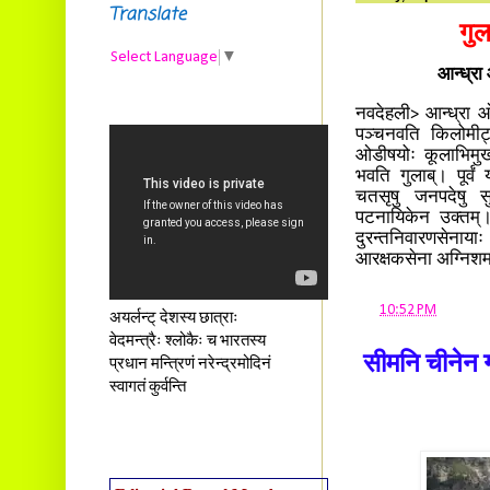
Translate
गुल
Select Language
▼
आन्ध्रा 
नवदेहली> आन्ध्रा ओड
पञ्चनवति किलोमीट्ट
ओडीषयोः कूलाभिमुखं 
भवति गुलाब्। पूर्व
चतसृषु जनपदेषु सुर
पटनायिकेन उक्तम्।
दुरन्तनिवारणसेनाया
आरक्षकसेना अग्निशमन
at
10:52 PM
अयर्लन्ट् देशस्य छात्राः
वेदमन्त्रैः श्लोकैः च भारतस्य
सीमनि चीनेन ग
प्रधान मन्त्रिणं नरेन्द्रमोदिनं
स्वागतं कुर्वन्ति