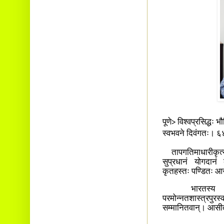
पूणे> विश्वप्रसिद्धः भ
स्वभवने दिवंगतः। 
तापगतिमाधारीकृत्य स
सुप्रधानं योगदानं
कृतहस्तः पण्डितः 
भारतस्य पद्मश्
परमोन्नतशास्त्रप
सम्मानितवान्। आसी