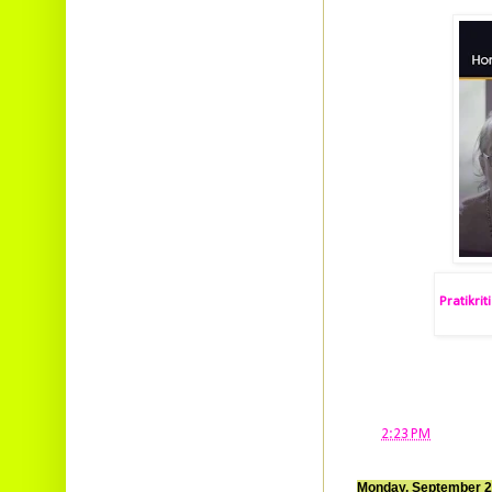
Pratikri
at
2:23 PM
Monday, September 2