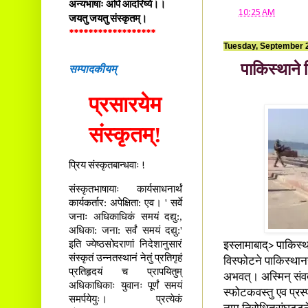
अन्यभाषाः अपि आदरिष्ये।।
at
10:25 AM
जयतु जयतु संस्कृतम्।
******************
Tuesday, September 
सम्पादकीयम्
पाकिस्थाने 
प्रसारयेम
संस्कृतम्!
प्रिय संस्कृतबान्धवाः !
संस्कृतभाषायाः कार्यसाधनार्थं
कार्यकर्तार: अपेक्षिता: एव। ' सर्वे
जनाः अधिकाधिकं समयं दद्यु:,
अधिका: जना: सर्वं समयं दद्यु:'
इति ज्येष्ठसोदराणां निदेशानुसारं
इस्लामाबाद्> पाकिस्था
संस्कृतं उन्नतस्थानं नेतुं प्रतिगृहं
विस्फोटने पाकिस्थानस
प्रतिहृदयं च प्रापयितुम्
अभवत्। अस्मिन् संवत्
अधिकाधिकाः युवानः पूर्णं समयं
स्फोटकवस्तु एव प्रस्
समर्पयेयुः। प्रत्येकं