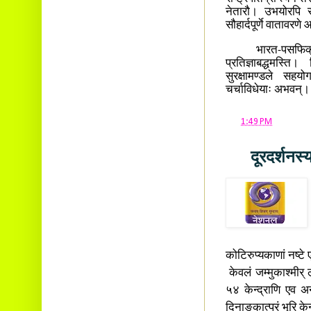
Ambalavayal P.O.
नेतारौ। उभयोरपि राष
Wayanad Dist. Pin: 673593
सौहार्दपूर्णे वातावरणे 
E-mail:
cbvinayak@gmail.com
भारत-पसफिक् मण्डल
प्रतिज्ञाबद्धमस्ति
सुरक्षामण्डले सहय
चर्चाविधेयाः अभवन्।
at
1:49 PM
दूरदर्शनस
कोटिरुप्यकाणां नष्टे ए
केवलं जम्मुकाश्मीर् ल
५४ केन्द्राणि एव अ
दिनाङ्कात्परं भूरि के