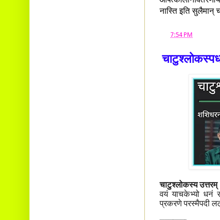
आपत्कालीनावतरणाय 
नास्ति इति सुलैमान् 
at
7:54 PM
चाटुश्लोकस्पर्
चाटुश्लोकस्य उत्तरम्
वयं याचकेभ्यो धनं
प्रकरणे परस्मैपदी लट