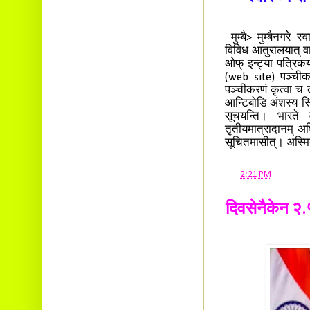
मुम्बै> मुम्बैनगरे स्
विविध आतुरालयात् वाक्
ओफ् इन्ट्या पत्रिक
(web site) पञ्चीकर
पञ्चीकरणं कृत्वा च तृ
आन्टिबोडि अंशस्य स्थि
सूचयन्ति। भारते वा
तृतीयमात्रादानम् अधि
सूचितमासीत्। अस्मिन् 
at
2:21 PM
दिवसेनैकेन २.५