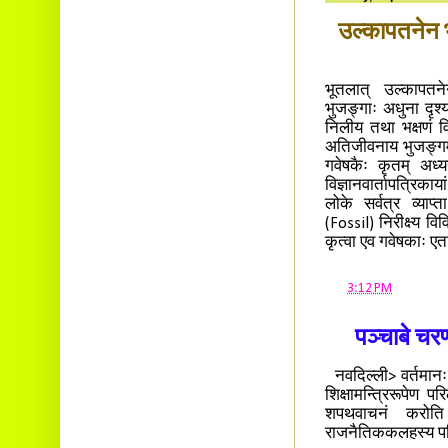
उल्कापतनेन भ
भूतलात् उल्कापतन
भुजङ्गाः अधुना दृश्
निलीय तथा भक्षणं व
अतिजीवनाय भुजङ्गमाः
गवेषकैः कृतम् अध
विज्ञानवार्तापत्रिक
लोके सर्वत्र व्याप
(Fossil) निरीक्ष्य व
कृत्वा एव गवेषकाः एत
at
3:12 PM
पञ्चाबे चर
नवदिल्ली> वर्तमानः म
शिक्षामन्त्रिरूपेण 
शपथवाचनं करोति। 
राजनैतिककलहस्य प