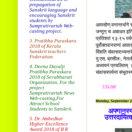
propagation of
Sanskrit language and
encouraging Sanskrit
students by
आमसोण् वनान्तर्भागे 
Samprativartah
Web-
casting project.
जन्तून् च अबाधत इति
प्रतिशतं ९३-९५ पर्यन
3. Pratibha Puraskara
पूर्वोक्तवानराणां आव
2018 of
Kerala
Sanskrit teachers
विंशति संवत्सराभ्यन्
Federation.
यु एस, ब्रसीलः, नेतर्ल
अध्ययनं प्रचलितम् 
4. Deena Dayalji
Pratibha Puraskara
संवत्सरपर्यन्तं संभ
2018
of Sevabharati
Organization
. For the
at
7:51 AM
project
Samprativartah News
Web-casting
,For
Monday, September 2
Attract School
Students to Sanskrit.
अफ्गानस्य 
उत्तरदायित्
5. Dr. Ambedkar
Higher Excellence
Award 2018
of B R