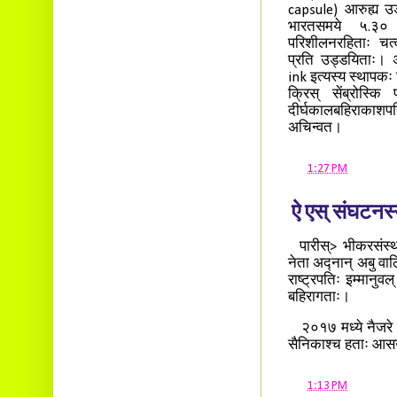
capsule) आरुह्य उड
भारतसमये ५.३०
परिशीलनरहिताः चत्
प्रति उड्डयिताः। अ
ink इत्यस्य स्थापकः जे
क्रिस् सेंब्रोस्कि
दीर्घकालबहिराकाशप
अचिन्वत।
at
1:27 PM
ऐ एस् संघटनस्य
पारीस्> भीकरसंस्थाय
नेता अद्नान् अबु वाल
राष्ट्रपतिः इम्मानुवल
बहिरागताः।
२०१७ मध्ये नैजरे ऐ
सैनिकाश्च हताः आसन
at
1:13 PM