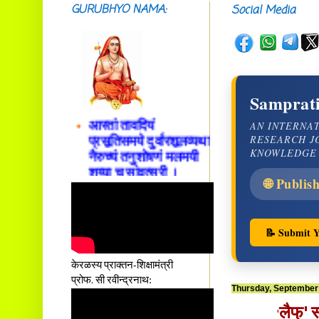
GURUBHYO NAMA:
Social Media
सदाशिवसमारम्भां
शङ्कराचार्य मध्यमाम्।
अस्मदाचार्यपर्यन्तां
वन्दे गुरु परम्पराम् ॥
Samprati
आस्तां तावदियं
प्रसूतिसमये दुर्वारशूलव्यथा
AN INTERNA
नैरुच्यं तनुशोषणं मलमयी
RESEARCH J
KNOWLEDGE
शय्या च सांवत्सरी ।
एकस्यापि न गर्भ-भार-भरण-
🌐 Publis
क्लेशस्य यस्याः क्षमो
दातुं निष्कृतिमुन्नतोऽपि
तनयस्तस्यैः जनन्यै
नमः॥–
📝 Submit Y
केरळस्य प्राक्तन-शिक्षामंत्री
प्रोफ. सी रवीन्द्रनाथ:
Thursday, September
लैफ्' 
'