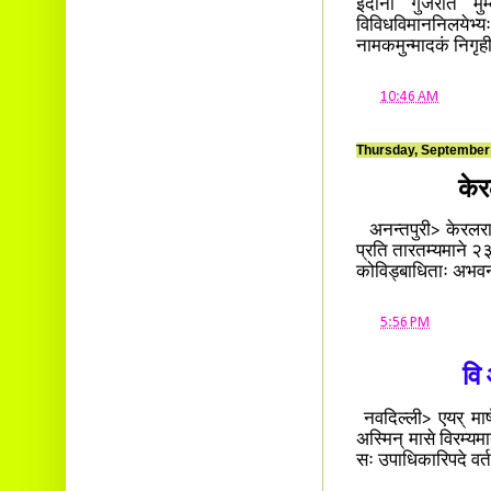
इदानीं गुजरात मुम्
विविधविमाननिलयेभ्
नामकमुन्मादकं निगृह
at
10:46 AM
Thursday, September
केर
अनन्तपुरी> केरलराज्
प्रति तारतम्यमाने 
कोविड्बाधिताः अभवन
at
5:56 PM
वि
नवदिल्ली> एयर् मार
अस्मिन् मासे विरम्यम
सः उपाधिकारिपदे वर्