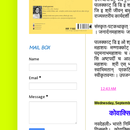
उपस्थापयितुं शक्नु
पालक्काट् डि डि इ श
जि इ श्री जीवन् बा
राज्यस्तरीय कार्यदर्श
संस्कृत-पटकथाकृत् ड
। जनार्दनमहाशयः जनप
पालक्काट् डि इ ओ श्
MAIL BOX
महाशयः मण्णार्क्का
पद्मनाभमहाशयः च आश
सि अष्टपदीं च आला
Name
महाशयः श्री एस् भास
स्वाभिमतान् प्रक
स्वीकृतवन्तः। उपजनप
Email
*
at
12:43 AM
Message
*
Wednesday, Septembe
कोवाक्स
नवदेहली> भारते निर्