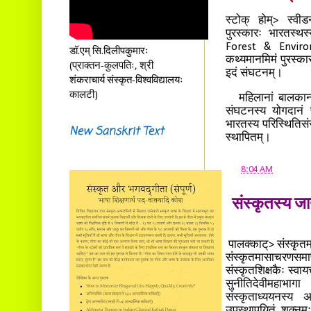
स्टोक् होम्> स्वी
पुरस्कारः भारतस्थस
Forest & Environ
डॉ.एम् सि.दिलीपकुमारः
कथ्यमानमिमं पुरस्कार
(प्राक्तन-कुलपतिः, श्री
इदं संघटनम्।
शंकराचार्य संस्कृत-विश्वविद्यालयः
कालटी)
महिलानां बालकानां च
संघटनस्य योगदानं पु
भारतस्य परिस्थितिसं
New Sanskrit Text
स्थापितम्।
at
8:04 AM
संस्कृतस्य जाग
पालक्काट्> संस्कृत
संस्कृतमासाचर
संस्कृतशिक्षकैः स्वाय
सुनीतिदेवीमहाभाग
संस्कृताध्ययनस्य