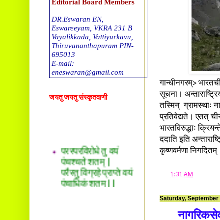
Editorial Board Members
DR.Eswaran EN,
Eswareeyam, VKRA 231 B
Vayalikkada, Vattiyurkavu,
Thiruvananthapuram PIN-
695013
E-mail:
eneswaran@gmail.com
गान्धीनगरम्> भारतची
DR. T G Sreekumar
सूचना। अन्ताराष्ट्र
जयतु जयतु संस्कृतवाणी
Tholalil, Okkal 683550. E-
तस्मिन् ग्रामस्थाः ना
mail
drtgsreekumar@gmail.com
प्रतिवेद्यते। एतत् ची
भारतविरुद्धाः क्रियन्
DR. Sreekala O S
परस्परविरोधे तु वयं
ददाति इति अन्ताराष्
Thachappillil House, Kalady
पंचश्चते शतम् |
कृष्णवर्मणा निगदितम्
P O -683578
परैस्तु विग्रहे प्राप्ते वयं
E-mail:
drsreepradeep@gmail.com
पंचाधिकं शतम् ||
at
1:31 AM
Ravikumar. S
Sreesankaram(H), Mattoor,
Saturday, September 
Kalady P O,
Ernakulam (dst), Kerala.PIN
नागरिकसेवा