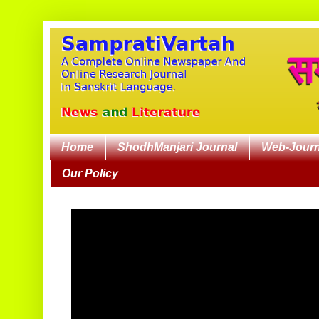
Home
ShodhManjari Journal
Web-Journ
Our Policy