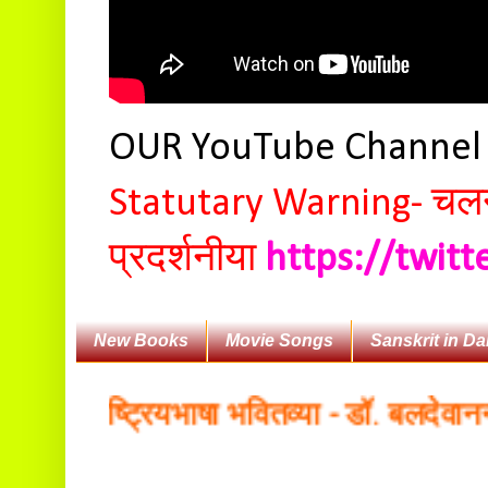
OUR YouTube Channe
Statutary Warning-
चलन 
प्रदर्शनीया
https://twit
New Books
Movie Songs
Sanskrit in Da
 राष्ट्रियभाषा भवितव्या - डॉ. बलदेवानन्दसागर