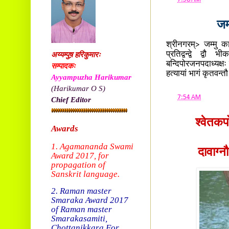
जम
श्रीनगरम्> जम्मु काश
प्रतिद्वन्द्वे द्
अय्यम्पुष़ हरिकुमारः
बन्दिपोरजनपदाध्यक्षः 
सम्पादकः
हत्यायां भागं कृतवन्
Ayyampuzha Harikumar
(Harikumar O S)
at
7:54 AM
Chief Editor
श्वेतकप
Awards
1. Agamananda Swami
दावाग्न
Award 2017, f
or
propagation of
Sanskrit language.
2. Raman master
Smaraka Award 2017
of Raman master
Smarakasamiti,
Chottanikkara.
For