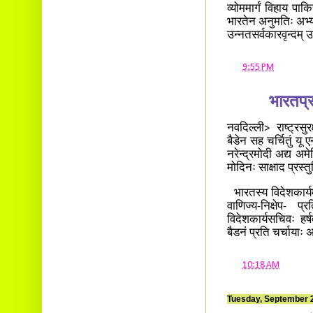
व्योममार्गं विहाय पाक
भारतेन अनुमतिः अभ्यर
उन्नतसर्वकारवृन्दम् उद
at
9:55 PM
भारतप्र
नवदिल्ली> राष्ट्रसु
बैडेन सह चर्चितुं यू
नरेन्द्रमोदी अद्य अम
मोदिनः साक्षाद प्रस्
भारतस्य विदेशकार्यम
वाणिज्य-निक्षेप- प
विदेशकार्यसचिवः हर्
बैडनं प्रति चर्चायाः अन
at
10:18 AM
Tuesday, September 