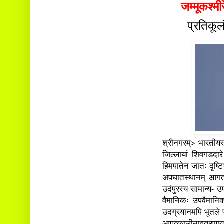
जम्मूकश्म
प्रतिकू
श्रीनगरम्> भारतीयस
जिल्लायां शिवगडदारे
हिमपातेन जातः दृष्
अपघातस्थानम् आगताः
उदंपुरस्य सामान्य- 
वैमानिकः उपवैमानिक
उदग्रयानमपि भूतले 