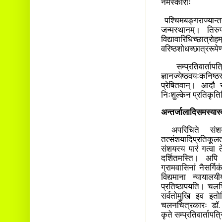
नमस्काराः
पश्चिमबङ्गराज्यान्
जन्मस्थानम्। तिरुपति
विद्यावारिधिच्छ
वरिष्ठशोधच्छात्ररूप
सम्प्रतिवार्तापत
ज्ञानज्येष्ठवयःकनिष्
प्रेषितवान्। आदौ सद
निःशुल्केन प्रतिकृतिर
अन्तर्जालादिसमस्यास
अपरिचिते संशय 
तत्संशयादिप्रतिकू
संशयस्य पारं गत्वा त
दर्शितमस्ति। अपि च
ग्रामवासिनां नैसर्गि
विद्यमाना न्यायालय
प्रतिष्ठापयति। चलच्च
सर्वतोमुखि इव इतो
चलनचित्रकारः डाॅ.
कृते सम्प्रतिवार्तापत्रिक