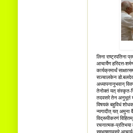
लिना राष्ट्रपतिना प्
आचार्येण हरिदत्त-शर
कार्यक्रमार्थं साक्षात
सञ्चालकेन डो.बलदेवान
अध्यापनानुभवान् विवर
तेनोक्तं यत् संस्कृत-श
तदवसरे तेन अनुभूतं यत
विषयकं बहुविधं शोधकार
न्यगादीत् यत् अमुना 
विद्रूपीकरणं विहितम्|
रचनात्मक-प्रतिभया तत
सम्भाषणावसरे आचार्य-