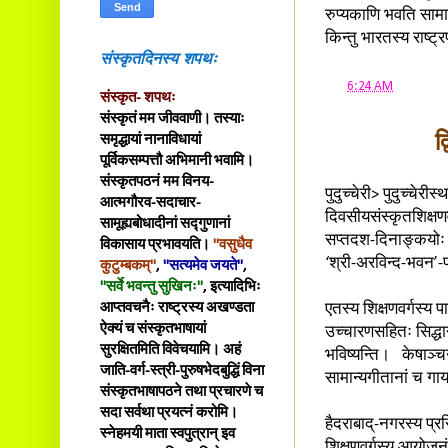
रुप्यकाणि भवति सामाज
किन्तु भारतस्य राष्ट्
संस्कृतदिनस्य शपथः
at
6:24 AM
संस्कृत- शपथः
संस्कृतं मम जीववाणी। तस्याः
द
समृद्धायां नानाविधायां
पूर्विकसम्पत्तौ अभिमानी भवामि।
संस्कृतपठनं मम विनय-
पुदुच्चेरी> पुदुच्चेरी
आत्मगौरव-सदाचार-
दिवसीयसंस्कृतशिक्षणव
सामूह्यबोधादीनां सद्गुणानां
सप्तदश-दिनाङ्कयोः ‘
विकासाय प्रभावयति।
"वसुधैव
‘श्री-अरविन्द-भवन’-प
कुटुम्बकम्"
,
"सत्यमेव जयते"
,
"सर्वे भवन्तु सुखिनः"
, इत्यादिभिः
आप्तवचनैः राष्ट्रस्य अखण्डता
एतस्य शिक्षणवर्गस्य प
ऐक्यं च संस्कृतभाषायां
उच्चारणसहितः सिद्धान्
सुरक्षितमिति विवेचयामि। अहं
भविष्यन्ति। केषाञ्चन 
जाति-वर्ग-स्त्री-पुरुषभेदबुद्धिं विना
सामान्यगीतानां च गाय
संस्कृतभाषापठने तथा प्रचारणे च
सदा सर्वथा प्रयत्नं करोमि।
हैदराबाद्-नगरस्य प्रस
स्नेहमयी माता स्वपुत्रान् इव