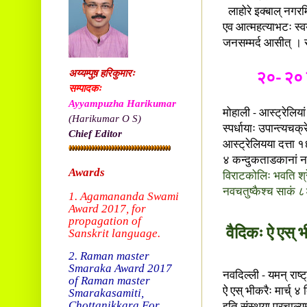
लाहोरे इक्बाल् नगरमित
एव आत्महत्याभटः स्वय
जनसम्मर्द आसीत् । सु
अय्यम्पुष़ हरिकुमारः
२०- २० 
सम्पादकः
Ayyampuzha Harikumar
मोहाली - आस्ट्रेलिय
(Harikumar O S)
स्पर्धायाः उपान्त्यचक
Chief Editor
आस्ट्रेलियया दत्ता १
४ कन्दुकताडकानां नष्
Awards
विराटकोलिः भवति श्र
नवचतुष्कैश्च साकं ८
1. Agamananda Swami
Award 2017, f
or
propagation of
वैदिकः ऐ एस् भ
Sanskrit language.
2. Raman master
Smaraka Award 2017
नवदिल्ली - यमन् राष्ट
of Raman master
ऐ एस् भीकरैः मार्च् 
Smarakasamiti,
Chottanikkara.
For