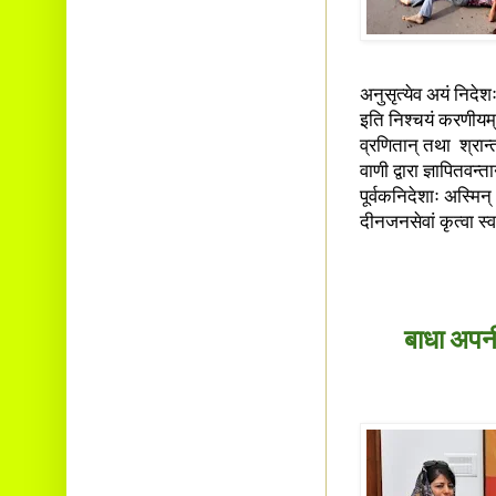
Ambalavayal P.O.
Wayanad Dist. Pin: 673593
E-mail:
cbvinayak@gmail.com
अनुसृत्येव अयं निदे
इति निश्चयं करणीयम
व्रणितान् तथा श्रान्
वाणी द्वारा ज्ञापितवन्
पूर्वकनिदेशाः अस्मिन्
दीनजनसेवां कृत्वा स्
बाधा अपनीत