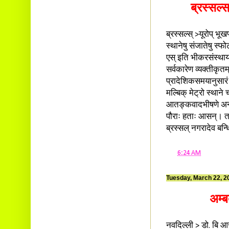
ब्रस्सल्
ब्रस्सल्स् >यूरोप् भूखण
स्थानेषु संजातेषु स्
एस् इति भीकरसंस्थायाः
सर्वकारेण व्यक्तीकृतम
प्रादेशिकसमयानुसारं 
मल्बिक् मेट्रो स्थाने
आतङ्कवादभीषणे अन्तर
पौराः हताः आसन्। तस्
ब्रस्सल् नगरादेव बन
at
6:24 AM
Tuesday, March 22, 2
अम्ब
नवदिल्ली > डो. बि आर