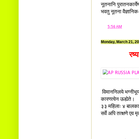
नूतनानि पुरातनकार्ये
भवतु नूतना वैज्ञानिक
at
5:56 AM
Monday, March 21, 2
रष्
विमाननिलये भग्नीभूय
कारणत्वेन ऊह्येते।
३३ महिलाः ४ बालका
सर्वे अपि तत्क्षणे एव म