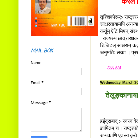
केरले 
तृश्शिवपेरूर्> राष्ट्र
साक्षरतायामपि अनन्या
कर्तुम् ऐटि मिषन् संस
राज्यस्य छात्रारक्षक
डिजिटल् साक्षरान् कर
MAIL BOX
अनुमतिः लब्धा । प्रथमस
Name
at
7:06 AM
Wednesday, March 30
Email
*
तेलुङ्कानाया
Message
*
हईद्राबाद् > स्वस्व व
ज्ञापितम् च। राष्ट्रप
रुप्यकाणि एतस्य 