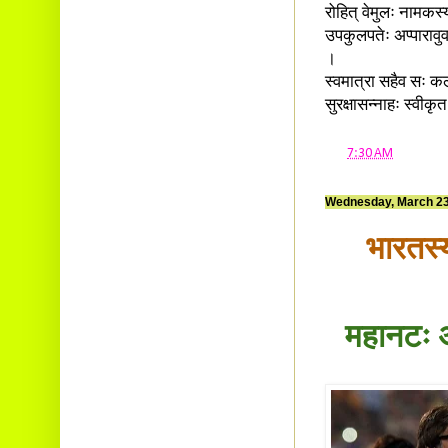
रोहित् वेमुलः नामकस्
उपकुलपतेः अप्पारावुवर
।
स्वमात्रा सहैव सः कला
सुरक्षासन्नाहः स्वीक
at
7:30 AM
Wednesday, March 23
भारतस्य
महानटः 