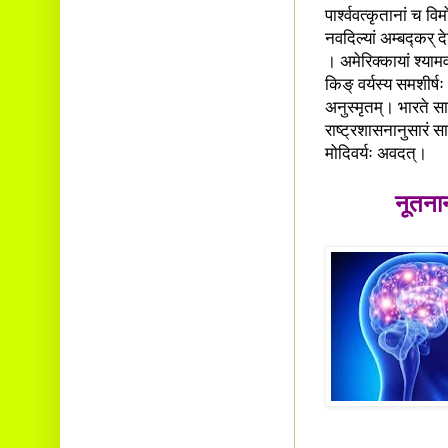
पार्श्ववत्कृतानां च 
नवदिल्यां अम्बद्कर्
। अमेरिक्कायां श्यामव
किङ् वर्यस्य समशीर्ष
अनुस्मृतम्। भारते सा
राष्ट्रशासनानुसारं 
मोदिवर्यः अवदत्।
नूतनाना