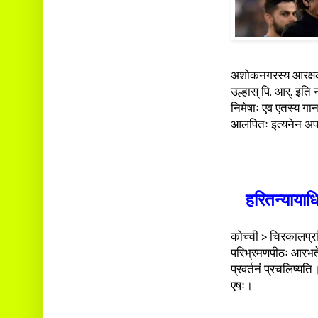
अशोकनगरस्य आरक्षकाल
उल्हास् पि. आर्. इति 
निमेषाः एव एतस्य गा
आलपितः इत्यनेन अपरा
हरितन्याया
कोच्ची > चिरकालप्रत
परिभ्रमणपीठः आरभते 
प्रवर्तनं प्रचलिष्य
एषः।