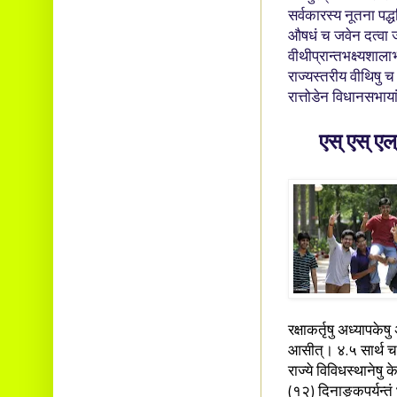
सर्वकारस्य नूतना पद्धत
औषधं च जवेन दत्वा जीवर
वीथीप्रान्तभक्ष्यशाला
राज्यस्तरीय वीथिषु च 
रात्तोडेन विधानसभाया
एस् एस् एल्
रक्षाकर्तृषु अध्यापकेष
आसीत्। ४.५ सार्थ चत्
राज्ये विविधस्थानेषु 
(१२) दिनाङ्कपर्यन्तं