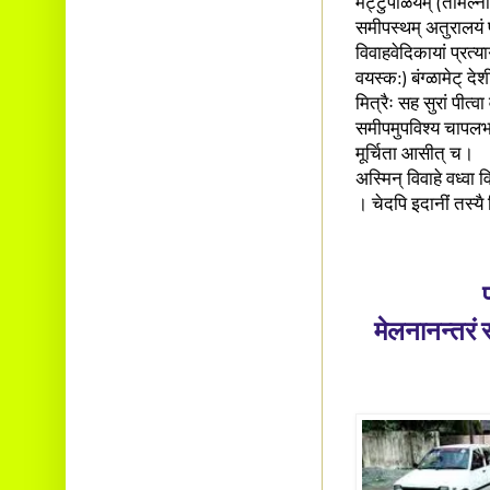
मेट्टुपाळयम् (तमिल्नाट
समीपस्थम् अतुरालयं प
विवाहवेदिकायां प्रत्य
वयस्क:) बंग्ळामेट् दे
मित्रैः सह सुरां पीत्
समीपमुपविश्य चापलभाष
मूर्चिता आसीत् च।
अस्मिन् विवाहे वध्वा व
। चेदपि इदानीं तस्यै 
मेलनानन्तरं 