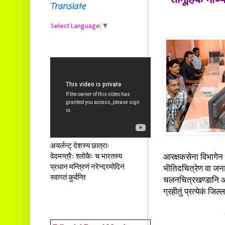
Translate
Select Language
▼
अयर्लन्ट् देशस्य छात्राः
वेदमन्त्रैः श्लोकैः च भारतस्य
आरक्षकसेना विभागेन उ
प्रधान मन्त्रिणं नरेन्द्रमोदिनं
भीतिदचित्रेण वा जनान
स्वागतं कुर्वन्ति
चलनचित्रखण्डानि अश
ग्रहीतुं प्रत्येकं जि