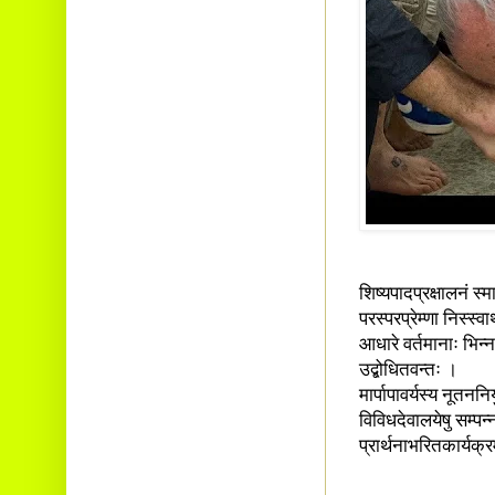
शिष्यपादप्रक्षालनं स्म
परस्परप्रेम्णा निस्स्व
आधारे वर्तमानाः भिन्न
उद्बोधितवन्तः ।
मार्पापावर्यस्य नूतनन
विविधदेवालयेषु सम्पन्न
प्रार्थनाभरितकार्यक्