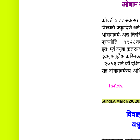
ओबाम क
कोच्ची > ८८संवत्सरानन्
विख्याते क्यूबादेशे अम
ओबामावर्यः अद्य त्रिदि
प्राप्नोति । १९२८तमे
इतः पूर्वं क्यूबां कृत
इदम् अपूर्वं आकस्मिक
२०१३ तमे वर्षे दक्षिणाफ
सह ओबामवर्यस्य अभिम
at
1:40 AM
Sunday, March 20, 20
विवाह
वध