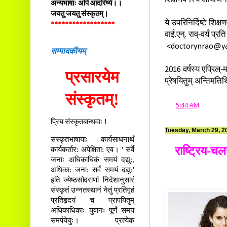
शिक्षणवर्गस्य आयोजन
अन्यभाषाः अपि आदरिष्ये।।
जयतु जयतु संस्कृतम्।
ये उपरिनिर्दिष्टे शिक
******************
वाई.एन्. राव्-वर्यं प
<doctorynrao@yahoo.
सम्पादकीयम्
2016 वर्षस्य एप्रिल
प्रसारयेम
प्रेषयितुम् अन्तिमत
संस्कृतम्!
at
5:44 AM
प्रिय संस्कृतबान्धवाः !
Tuesday, March 29, 2
संस्कृतभाषायाः कार्यसाधनार्थं
कार्यकर्तार: अपेक्षिता: एव। ' सर्वे
राष्ट्रिय-चल
जनाः अधिकाधिकं समयं दद्यु:,
अधिका: जना: सर्वं समयं दद्यु:'
इति ज्येष्ठसोदराणां निदेशानुसारं
संस्कृतं उन्नतस्थानं नेतुं प्रतिगृहं
प्रतिहृदयं च प्रापयितुम्
अधिकाधिकाः युवानः पूर्णं समयं
समर्पयेयुः। प्रत्येकं