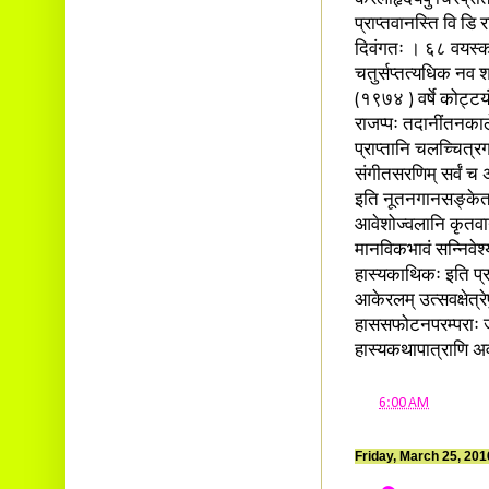
कैरलीहृदयेषु चिरप्रतिष
प्राप्तवानस्ति वि डि 
दिवंगतः । ६८ वयस्
चतुर्सप्तत्यधिक नव 
(१९७४ ) वर्षे कोट्टय
राजप्पः तदानींतनकाल
प्राप्तानि चलच्चित्र
संगीतसरणिम् सर्वं च अन
इति नूतनगानसङ्केत
आवेशोज्वलानि कृतवान्
मानविकभावं सन्निवेश
हास्यकाथिकः इति प्
आकेरलम् उत्सवक्षेत्रे
हाससफोटनपरम्पराः ज
हास्यकथापात्राणि अवत
at
6:00 AM
Friday, March 25, 201