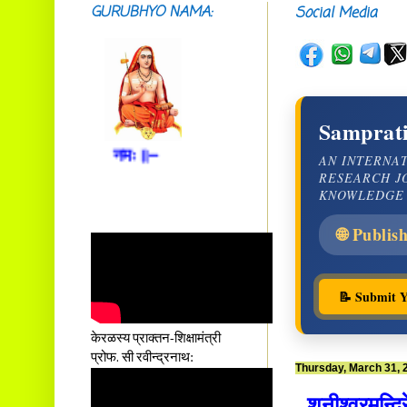
GURUBHYO NAMA:
Social Media
नैरुच्यं तनुशोषणं मलमयी
शय्या च सांवत्सरी ।
एकस्यापि न गर्भ-भार-भरण-
क्लेशस्य यस्याः क्षमो
दातुं निष्कृतिमुन्नतोऽपि
तनयस्तस्यैः जनन्यै
Samprati
नमः॥–
AN INTERNA
RESEARCH J
KNOWLEDGE
🌐 Publis
📝 Submit Y
केरळस्य प्राक्तन-शिक्षामंत्री
प्रोफ. सी रवीन्द्रनाथ:
Thursday, March 31, 
शनीश्वरमन्दिरे