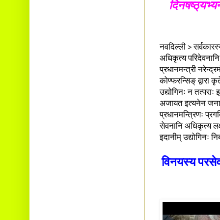
दिनषष्ठ्‌यभ्य
नवदिल्ली > सर्वकारस्
अधिकृत्य परिदेवनानि व
प्रधानमन्त्री नरेन्द्
कोण्फरन्सिङ् द्वारा कृ
उद्योगिनः न तत्पराः 
अजायत इत्यनेन जना
प्रधानमन्त्रिणः प्रग
सेवनानि अधिकृत्य लक्ष
इदानीम् उद्योगिनः निर्
विनयस्य परसेवन