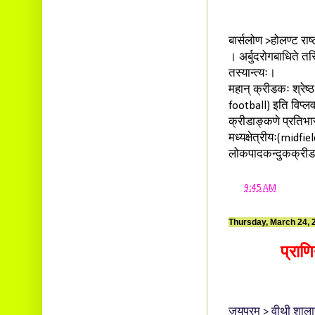
बार्सलोण >होलण्ट राष्
। अर्बुदरोगबाधिते तस्
तस्यान्त्यः।
महान् क्रीडकः श्रेष्ठ
football) इति विप्ल
क्रीडाङ्कणे प्रतिभा
मध्यक्षेत्रीयः(midfi
लोकपादकन्दुकक्रीडक
at
9:45 AM
Thursday, March 24, 
प्राणि
जयपुरम् > वीथी शाल