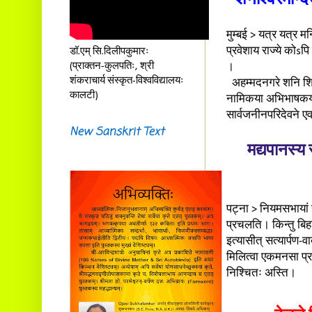
मुम्बई > यत्र यत्र मन
प्रवेशाय राज्ये कोsपि 
डॉ.एम् सि.दिलीपकुमारः
(प्राक्तन-कुलपतिः, श्री
।
शंकराचार्य संस्कृत-विश्वविद्यालयः
अहम्मदनगरे शनि शिनांप
कालटी)
नामिकया अभिभाषकया व
सार्वजनीनपरिदेवने एव
New Sanskrit Text
मद्यपानस्य 
पट्ना > नियमसभायां 
प्रचलति। किन्तु बिहार
इत्यासीत् सत्यार्पण
मिलित्वा एकमनसा प्रति
निश्चितः अस्ति।