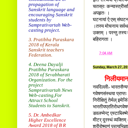
इति संस्थया प्रचाल्य
propagation of
चतस्रः कन्यास्त्रीसह
Sanskrit language and
अपहृतः ।
encouraging Sanskrit
students by
घटनायां ऐ एस् संघटनस
Samprativartah
Web-
।तस्य मोचनाय सर्वथा 
casting project.
उक्तम् । परन्तु तस्य
3. Pratibha Puraskara
बहिरागता ।
2018 of
Kerala
Sanskrit teachers
at
7:04 AM
Federation.
4. Deena Dayalji
Sunday, March 27, 20
Pratibha Puraskara
2018
of Sevabharati
निलीयमानान
Organization
. For the
project
नवदिल्ली
भारतसैन्यस
>
Samprativartah News
गवेषणसंस्थया प्राप्तः
Web-casting
,For
Attract School
निरीक्षितुं तेर्मल् इम
Students to Sanskrit.
भारतीयप्रतिरोधगवेषणस
डवलप्मेन्ट् एस्टाब्लि
5. Dr. Ambedkar
Higher Excellence
मीटर् दूरस्थं व्यक्ति
Award 2018
of B R
शरीरोष्माणं प्रत्यभिज्ञ