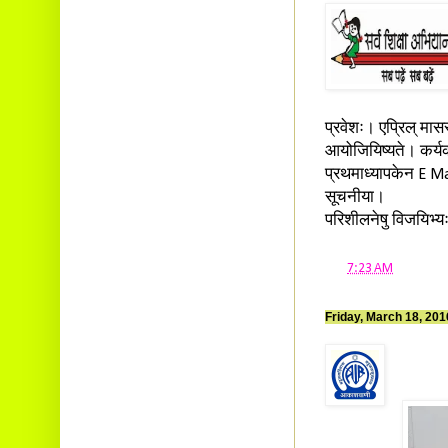
प्रवेशः। एप्रिल् मा
आयोजियिष्यते। कर्यक्
प्रथमाध्यापकेन E Mail
सूचनीया।
परिशीलनेषु विजयिभ्यः 
at
7:23 AM
Friday, March 18, 201