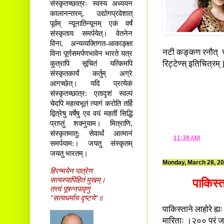
संस्कृतच्छात्रः स्वस्य अध्ययन
कालानन्तरम्, उद्योगप्रवेशात्
पूर्वम् न्यूनातिन्यूनम् एकं वर्षं
संस्कृताय समर्पयेत्। वेतनेन
विना, अन्यव्यक्तिगत-आकाङ्क्षा
नटी कङ्कण रनौत् च 
विना पूर्णसमर्पणभावेन भारते यत्र
कुत्रापि सूचितं यत्किमपि
रिट्टेण्स् इतिचित्रम्
संस्कृतकार्यं कर्तुम् अग्रे
आगच्छेत्। यदि प्रत्येकं
संस्कृतच्छात्र: एतादृशं स्वल्पं
चेदपि महत्वभूतं त्यागं करोति तर्हि
द्वित्रेषु वर्षेषु एव वयं महतीं सिद्धिं
प्राप्तुं शक्नुयाम। मित्राणि,
संस्कृतमातु: सेवार्थं आत्मानं
at
11:38 AM
समर्पयाम:। जयतु संस्कृतम्
जयतु भारतम्।
Monday, March 28, 2
हिरण्मयेन पात्रेण
सत्यस्यापिहितं मुखम्।
पाकिस्
तत्त्वं पूषन्नपावृणु
"सत्यधर्माय दृष्टये"॥
पाकिस्ताने लाहोरे ह्
मारिताः ।२०० परं ज