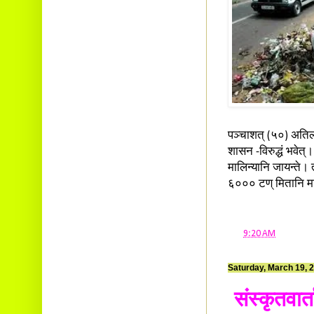
पञ्चाशत् (५०) अतिलघ
शासन -विरुद्धं भवेत
मालिन्यानि जायन्ते। 
६००० टण् मितानि मालि
at
9:20 AM
Saturday, March 19, 
संस्कृतवार