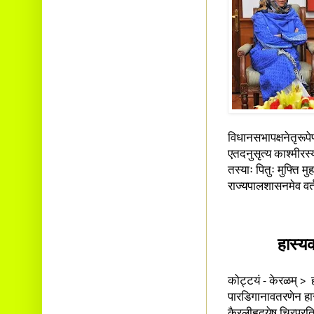
विधानसभापक्षनेतृरूपे
एतदनुसृत्य काश्मीरस्य
तस्याः पितुः मुफ्ति मु
राज्यपालशासनमेव वर्
हास्य
कोट्टयं - केरळम् 
पारडिगानावतरणेन हा