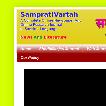
Home
ShodhManjari Journal
Web-Journ
Our Policy