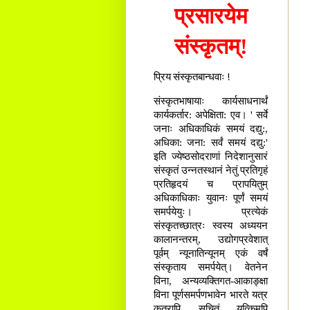
प्रसारयेम
संस्कृतम्!
प्रिय संस्कृतबान्धवाः !
संस्कृतभाषायाः कार्यसाधनार्थं
कार्यकर्तार: अपेक्षिता: एव। ' सर्वे
जनाः अधिकाधिकं समयं दद्यु:,
अधिका: जना: सर्वं समयं दद्यु:'
इति ज्येष्ठसोदराणां निदेशानुसारं
संस्कृतं उन्नतस्थानं नेतुं प्रतिगृहं
प्रतिहृदयं च प्रापयितुम्
अधिकाधिकाः युवानः पूर्णं समयं
समर्पयेयुः। प्रत्येकं
संस्कृतच्छात्रः स्वस्य अध्ययन
कालानन्तरम्, उद्योगप्रवेशात्
पूर्वम् न्यूनातिन्यूनम् एकं वर्षं
संस्कृताय समर्पयेत्। वेतनेन
विना, अन्यव्यक्तिगत-आकाङ्क्षा
विना पूर्णसमर्पणभावेन भारते यत्र
कुत्रापि सूचितं यत्किमपि