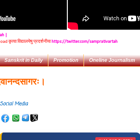
tah |
 कृत्वा विद्यालयेषु प्रदर्शनीया
https://twitter.com/samprativartah
Sanskrit in Daily
Promotion
Oneline Journalism
न्दसागरः।
Social Media