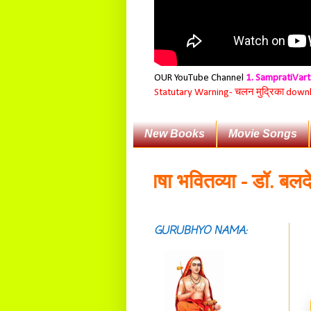
OUR YouTube Channel
1. SampratiVar
Statutary Warning-
चलन मुद्रिका download
New Books
Movie Songs
ंस्कृतं राष्ट्रियभाषा भवितव्या - डॉ. बलदेवान
GURUBHYO NAMA:
सदाशिवसमारम्भां
शङ्कराचार्य मध्यमाम्।
अस्मदाचार्यपर्यन्तां
वन्दे गुरु परम्पराम् ॥
आस्तां तावदियं