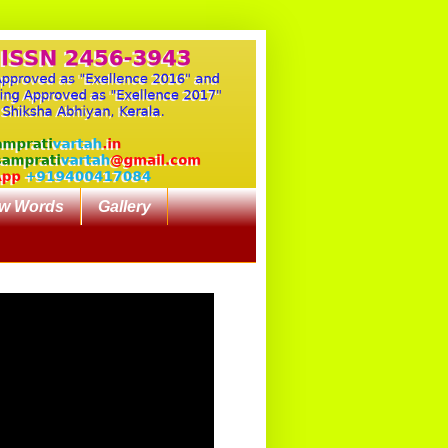
w Words
Gallery