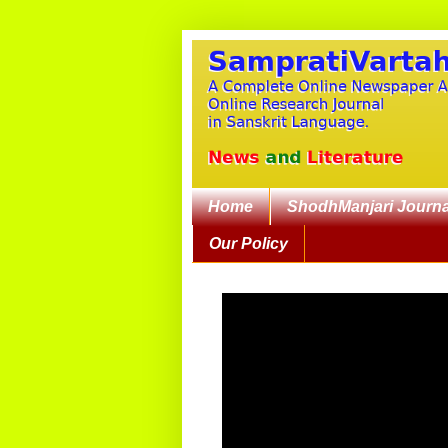
Home
ShodhManjari Journa
Our Policy