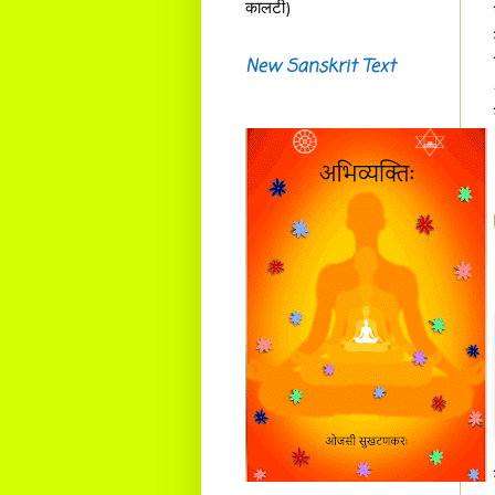
कालटी)
New Sanskrit Text