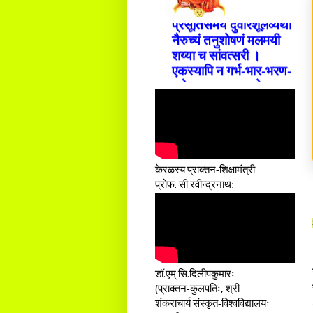
प्रसूतिसमये दुर्वारशूलव्यथा
नैरुच्यं तनुशोषणं मलमयी
शय्या च सांवत्सरी ।
एकस्यापि न गर्भ-भार-भरण-
क्लेशस्य यस्याः क्षमो
दातुं निष्कृतिमुन्नतोऽपि
तनयस्तस्यैः जनन्यै
नमः॥–
केरळस्य प्राक्तन-शिक्षामंत्री
प्रोफ. सी रवीन्द्रनाथ:
डॉ.एम् सि.दिलीपकुमारः
(प्राक्तन-कुलपतिः, श्री
शंकराचार्य संस्कृत-विश्वविद्यालयः