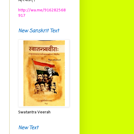
क्रियताम्।
http://wa.me/916282568
917
New Sanskrit Text
Swatantra Veerah
New Text