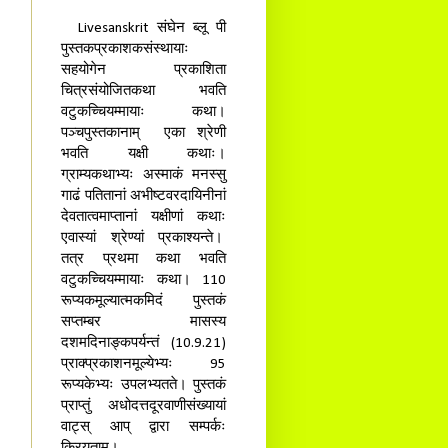
Livesanskrit संघेन ब्लू पी
पुस्तकप्रकाशकसंस्थायाः
सहयोगेन प्रकाशिता
चित्रसंयोजितकथा भवति
वटुकच्चियम्मायाः कथा।
पञ्चपुस्तकानाम् एका श्रेणी
भवति यक्षी कथाः।
ग्राम्यकथाभ्यः अस्माकं मनस्सु
गाढं पतितानां अभीष्टवरदायिनीनां
देवतात्वमाप्तानां यक्षीणां कथाः
एवास्यां श्रेण्यां प्रकाश्यन्ते।
तत्र प्रथमा कथा भवति
वटुकच्चियम्मायाः कथा। 110
रूप्यकमूल्यात्मकमिदं पुस्तकं
सप्तम्बर मासस्य
दशमदिनाङ्कपर्यन्तं (10.9.21)
प्राक्प्रकाशनमूल्येभ्यः 95
रूप्यकेभ्यः उपलभ्यतते। पुस्तकं
प्राप्तुं अधोदत्तदूरवाणीसंख्यायां
वाट्स् आप् द्वारा सम्पर्कः