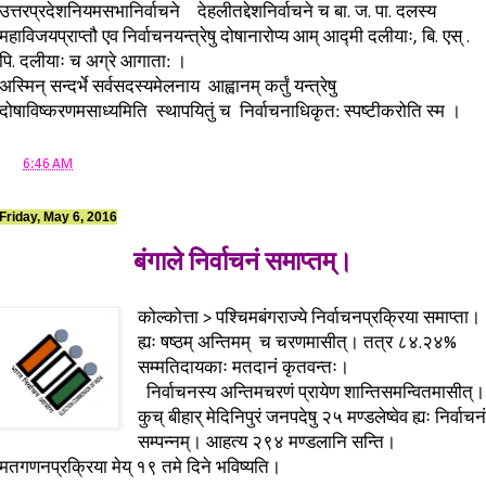
उत्तरप्रदेशनियमसभानिर्वाचने देहलीतद्देशनिर्वाचने च बा. ज. पा. दलस्य
महाविजयप्राप्तौ एव निर्वाचनयन्त्रेषु दोषानारोप्य आम् आद्मी दलीयाः, बि. एस् .
पि. दलीयाः च अग्रे आगाता: ।
अस्मिन् सन्दर्भे सर्वसदस्यमेलनाय आह्वानम् कर्तुं यन्त्रेषु
दोषाविष्करणमसाध्यमिति स्थापयितुं च निर्वाचनाधिकृत: स्पष्टीकरोति स्म ।
at
6:46 AM
Friday, May 6, 2016
बंगाले निर्वाचनं समाप्तम्।
कोल्कोत्ता > पश्चिमबंगराज्ये निर्वाचनप्रक्रिया समाप्ता।
ह्यः षष्ठम् अन्तिमम् च चरणमासीत्। तत्र ८४.२४%
सम्मतिदायकाः मतदानं कृतवन्तः।
निर्वाचनस्य अन्तिमचरणं प्रायेण शान्तिसमन्वितमासीत्।
कुच् बीहार् मेदिनिपुरं जनपदेषु २५ मण्डलेष्वेव ह्यः निर्वाचनं
सम्पन्नम्। आहत्य २९४ मण्डलानि सन्ति।
मतगणनप्रक्रिया मेय् १९ तमे दिने भविष्यति।