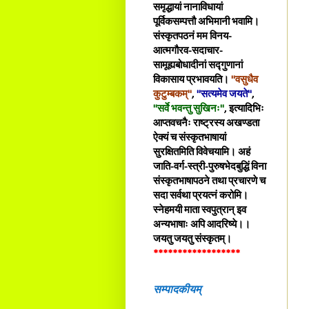
समृद्धायां नानाविधायां
पूर्विकसम्पत्तौ अभिमानी भवामि।
संस्कृतपठनं मम विनय-
आत्मगौरव-सदाचार-
सामूह्यबोधादीनां सद्गुणानां
विकासाय प्रभावयति।
"वसुधैव
कुटुम्बकम्"
,
"सत्यमेव जयते"
,
"सर्वे भवन्तु सुखिनः"
, इत्यादिभिः
आप्तवचनैः राष्ट्रस्य अखण्डता
ऐक्यं च संस्कृतभाषायां
सुरक्षितमिति विवेचयामि। अहं
जाति-वर्ग-स्त्री-पुरुषभेदबुद्धिं विना
संस्कृतभाषापठने तथा प्रचारणे च
सदा सर्वथा प्रयत्नं करोमि।
स्नेहमयी माता स्वपुत्रान् इव
अन्यभाषाः अपि आदरिष्ये।।
जयतु जयतु संस्कृतम्।
******************
सम्पादकीयम्