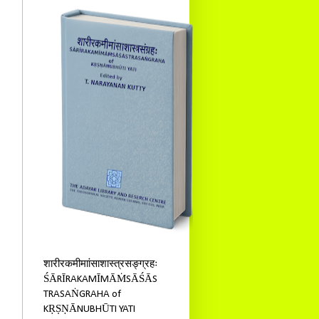
शारीरकमीमाांसाशास्त्रसङ्ग्रहः
ŚĀRĪRAKAMĪMĀṀSĀŚĀS
TRASAṄGRAHA of
KṚṢṆĀNUBHŪTI YATI