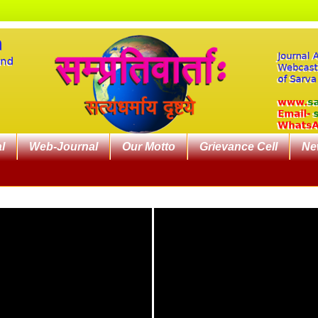
l
Web-Journal
Our Motto
Grievance Cell
Ne