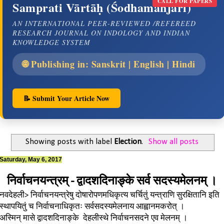
CALL FOR PAPERS
Samprati Vārtāḥ (Śodhamañjarī)
AN INTERNATIONAL PEER-REVIEWED /REFEREED
RESEARCH JOURNAL ON INDOLOGY AND INDIAN
KNOWLEDGE SYSTEM
🌐 Publishing in: Sanskrit | English | Hindi
📝 Submit Your Article Now
Showing posts with label
Election
.
Show all posts
Saturday, May 6, 2017
निर्वाचनयन्त्रम् - द्वादशदिनाङ्के सर्व सदस्यमेलनम् ।
नवदेहली> निर्वाचनयन्त्रेषु दोषारोपणमधिकृत्य चर्चितुं यन्त्राणि सुरक्षितानि इति
स्थापयितुं च निर्वाचनाधिकृतः सर्वसदस्यमेलनाय आह्वानमकरोत् ।
अस्मिन् मासे द्वादशदिनाङ्के देहलीस्थे निर्वाचनसदने एव मेलनम् ।