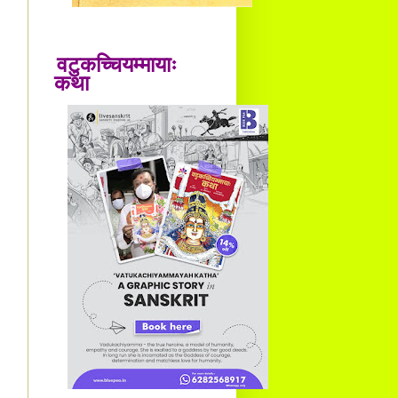
वटुकच्चियम्मायाः
कथा