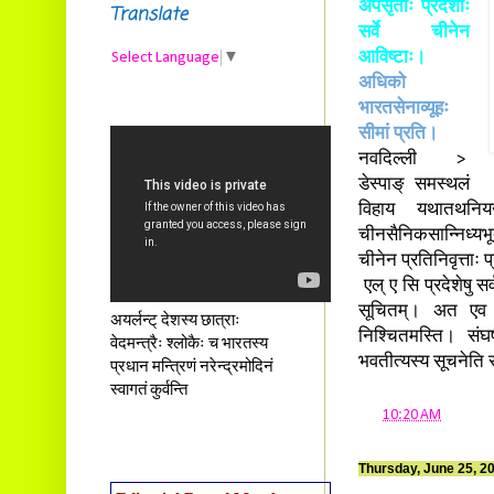
अपसृताः प्रदेशाः
Translate
सर्वे चीनेन
आविष्टाः।
Select Language
▼
अधिको
भारतसेनाव्यूहः
सीमां प्रति।
नवदिल्ली >
डेस्पाङ् समस्थलं
विहाय यथातथनियन्
चीनसैनिकसान्निध्यभ
चीनेन प्रतिनिवृत्ताः 
एल् ए सि प्रदेशेषु स
सूचितम्। अत एव भारत
अयर्लन्ट् देशस्य छात्राः
निश्चितमस्ति। संघर्
वेदमन्त्रैः श्लोकैः च भारतस्य
भवतीत्यस्य सूचनेति र
प्रधान मन्त्रिणं नरेन्द्रमोदिनं
स्वागतं कुर्वन्ति
at
10:20 AM
Thursday, June 25, 2