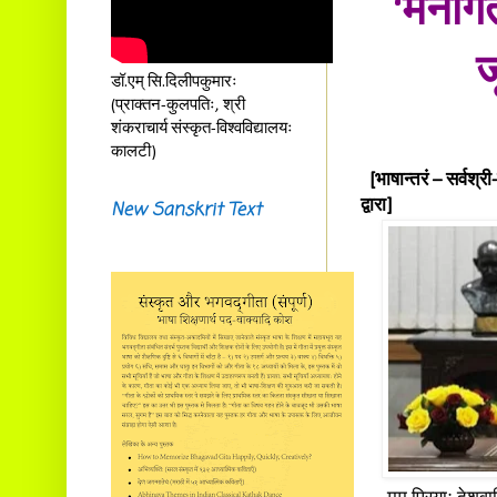
‘मनोग
ज
डॉ.एम् सि.दिलीपकुमारः
(प्राक्तन-कुलपतिः, श्री
शंकराचार्य संस्कृत-विश्वविद्यालयः
कालटी)
[भाषान्तरं – सर्वश्री
New Sanskrit Text
द्वारा]