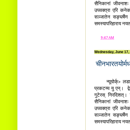
सैनिकानां जीवनाशः 
उपवक्त्रा एरि कने
सञ्जातेन सङ्घर्षे
समस्यापरिहाराय नयतन्
at
9:47 AM
Wednesday, June 17,
चीनभारतयोर्मध्
न्यूयोर्क्> लडाक्
प्रकटय्य यु एन्। द्वे
गुटेरस् निरदिशत्। न
सैनिकानां जीवनाशः 
उपवक्त्रा एरि कने
सञ्जातेन सङ्घर्षे
समस्यापरिहाराय नयतन्