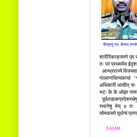
वीरमृत्युं गतः केणल् सन्
शारीरिकाक्रमणे एव स
तः परं प्रथममेव ईदृशः
आन्ध्रराज्ये विजयवाडप
गाल्वन्नधित्यकाया
अधिकारी आसीत् सः। त
भटः के के ओझा नामकश
पूर्वलडाकप्रदेशस्थेषु
स्थानेषु मेय् ४ तः
सोमवासरे मूर्धन्यं प्र
at
9:40 AM