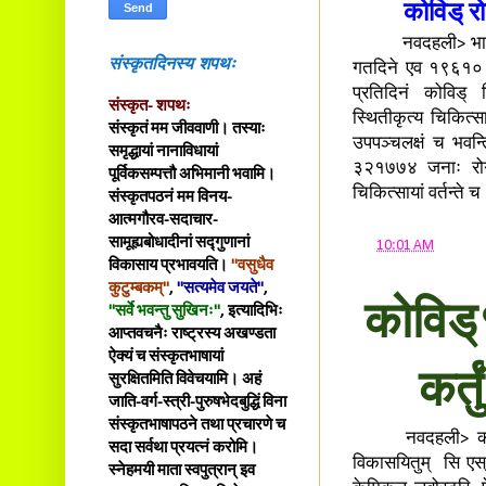
कोविड् रो
नवदहली> भारते गतद
संस्कृतदिनस्य शपथः
गतदिने एव १९६१० जने
प्रतिदिनं कोविड् 
संस्कृत- शपथः
स्थितीकृत्य चिकित्स
संस्कृतं मम जीववाणी। तस्याः
उपपञ्चलक्षं च भवन
समृद्धायां नानाविधायां
३२१७७४ जनाः रोग
पूर्विकसम्पत्तौ अभिमानी भवामि।
चिकित्सायां वर्तन्ते 
संस्कृतपठनं मम विनय-
आत्मगौरव-सदाचार-
सामूह्यबोधादीनां सद्गुणानां
at
10:01 AM
विकासाय प्रभावयति।
"वसुधैव
कुटुम्बकम्"
,
"सत्यमेव जयते"
,
कोविड्१
"सर्वे भवन्तु सुखिनः"
, इत्यादिभिः
आप्तवचनैः राष्ट्रस्य अखण्डता
ऐक्यं च संस्कृतभाषायां
कर्त
सुरक्षितमिति विवेचयामि। अहं
जाति-वर्ग-स्त्री-पुरुषभेदबुद्धिं विना
संस्कृतभाषापठने तथा प्रचारणे च
नवदहली> कोविड्१९
सदा सर्वथा प्रयत्नं करोमि।
विकासयितुम् सि एस् ऐ
स्नेहमयी माता स्वपुत्रान् इव