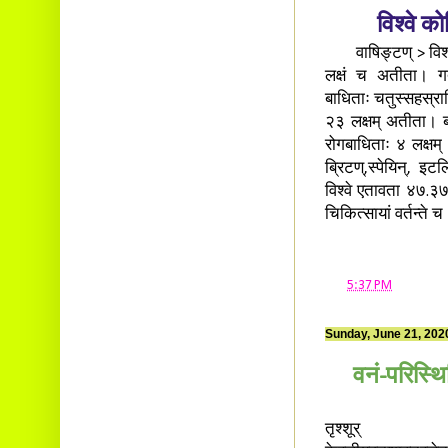
विश्वे 
वाषिङ्टण् > विश्वे 
लक्षं च अतीता। गते
बाधिताः चतुस्सहस्रा
२३ लक्षम् अतीता। ब्
रोगबाधिताः ४ लक्षम्
ब्रिटण्,स्पेयिन्, इटल
विश्वे एतावता ४७.३७
चिकित्सायां वर्तन्ते 
at
5:37 PM
Sunday, June 21, 202
वनं-परिस्थि
तृश्शूर