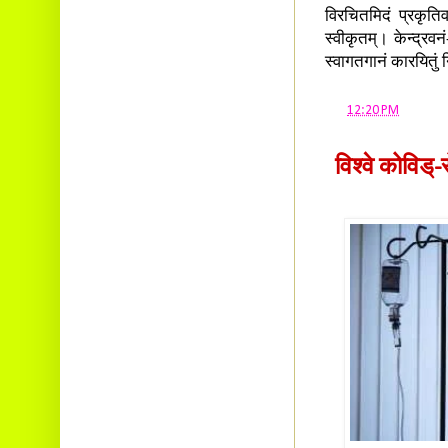
विरचितमिदं प्रकृतिव
स्वीकृतम्। केन्द्रव
स्वागतगानं कारयितुं
at
12:20 PM
विश्वे कोविड्-