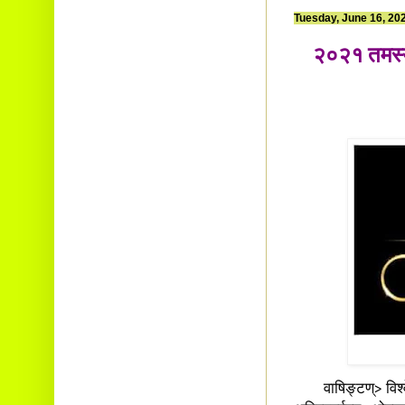
Tuesday, June 16, 20
२०२१ तमस्य 
वाषिङ्टण्> विश्वे सर्