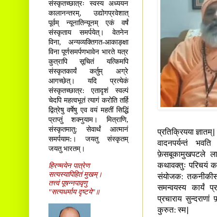
संस्कृतच्छात्रः स्वस्य अध्ययन
कालानन्तरम्, उद्योगप्रवेशात्
पूर्वम् न्यूनातिन्यूनम् एकं वर्षं
संस्कृताय समर्पयेत्। वेतनेन
विना, अन्यव्यक्तिगत-आकाङ्क्षा
विना पूर्णसमर्पणभावेन भारते यत्र
कुत्रापि सूचितं यत्किमपि
संस्कृतकार्यं कर्तुम् अग्रे
आगच्छेत्। यदि प्रत्येकं
संस्कृतच्छात्र: एतादृशं स्वल्पं
चेदपि महत्वभूतं त्यागं करोति तर्हि
द्वित्रेषु वर्षेषु एव वयं महतीं सिद्धिं
प्राप्तुं शक्नुयाम। मित्राणि,
संस्कृतमातु: सेवार्थं आत्मानं
प्रतिक्रियया ज्ञातम
समर्पयाम:। जयतु संस्कृतम्
वादनपर्यन्तं भवत
जयतु भारतम्।
फ़ेसबूकामुखपटले लाइ
हिरण्मयेन पात्रेण
कथावक्तुः परिचयं क
सत्यस्यापिहितं मुखम्।
संयोजक: तकनीकीसह
तत्त्वं पूषन्नपावृणु
समन्वयस्य कार्यं प्
"सत्यधर्माय दृष्टये"॥
प्रचाराय सुन्दराणां
कुरुत: स्म|