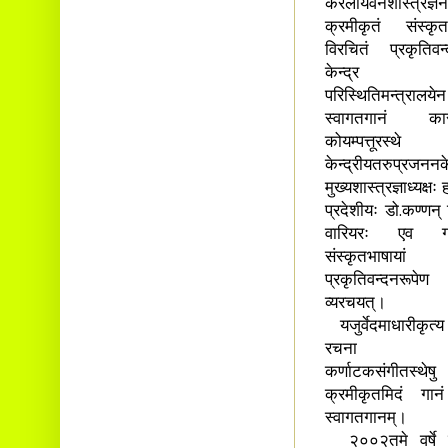
केरलीयवनशास्त्रज्ञेन
क्रमीकृतं संस्कृतभ
विरचितं प्रकृतिवन्
केन्द्र व
परिस्थितिमन्त्रालयेन
स्वागतगानं का
कोयम्पत्तूरस्थे
केन्द्रीयतरुप्रजननकेन
मुख्यशास्त्रज्ञाध्यक्षः ह
प्रदेशीयः डो.कण्णन्
वारियरः एव गा
संस्कृतभाषायां
प्रकृतिवन्दनरूपेण
व्यरचयत्।
यजुर्वेदमाधारीकृत्य
रचना कृ
कर्णाटकसंगीतस्थेषु 
क्रमीकृतमिदं गानं
स्वागतगानम्।
२००२तमे वर्षे केन्