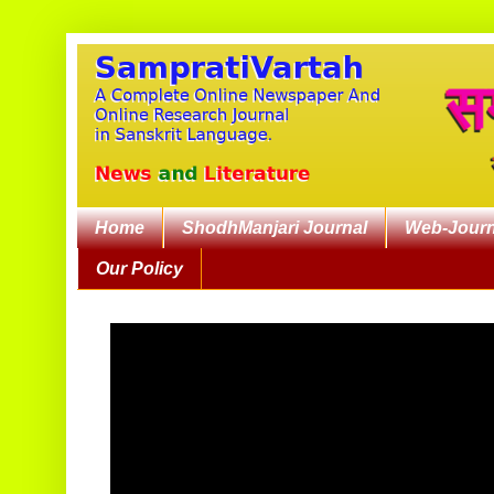
Home
ShodhManjari Journal
Web-Journ
Our Policy