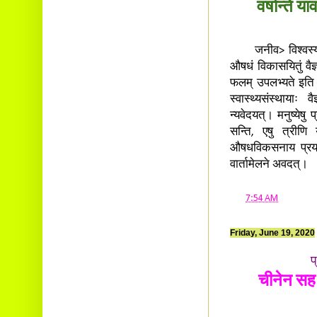
वर्षान्ते 
जनीव> विश्वस्य वि
औषधं विकासयितुं वैज्ञा
फलम् उपलभ्यते इति विश
स्वास्थ्यसंस्थायाः व
न्यवेदयत्। मनुष्येष
सन्ति, एषु त्रीणि य
औषधविकसनाय प्रयत्नाः
वार्तामेलने अवदत्।
at
7:54 AM
Friday, June 19, 2020
प
चीनेन सह