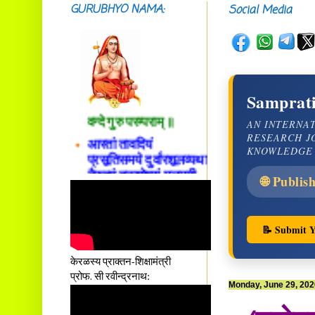
GURUBHYO NAMA:
Social Media
सदाशिवसमारम्भां
शङ्कराचार्य मध्यमाम्।
अस्मदाचार्यपर्यन्तां
Samprati
वन्दे गुरु परम्पराम् ॥
AN INTERNA
आस्तां तावदियं
RESEARCH J
प्रसूतिसमये दुर्वारशूलव्यथा
KNOWLEDGE
नैरुच्यं तनुशोषणं मलमयी
शय्या च सांवत्सरी ।
🌐 Publis
एकस्यापि न गर्भ-भार-भरण-
क्लेशस्य यस्याः क्षमो
दातुं निष्कृतिमुन्नतोऽपि
📝 Submit Y
तनयस्तस्यैः जनन्यै
नमः॥–
केरळस्य प्राक्तन-शिक्षामंत्री
प्रोफ. सी रवीन्द्रनाथ:
Monday, June 29, 202