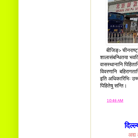
बीजिङ्> चीनराष्ट्रे
शालासंबन्धितया भवति
वासस्थानानि पिहितान
विवरणानि बहिरागतानि
इति अधिकारिभिः उच्
पिहितेषु सन्ति।
at
10:46 AM
दिल्ल
अद्य