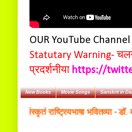
OUR YouTube Channe
Statutary Warning-
चलन 
प्रदर्शनीया
https://twit
New Books
Movie Songs
Sanskrit in Da
ः संस्कृतं राष्ट्रियभाषा भवितव्या - डॉ. बलदे