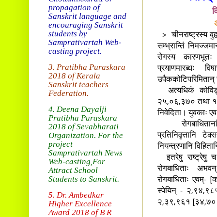
propagation of
व
Sanskrit language and
encouraging Sanskrit
students by
> चीनराष्ट्रस्य वुहान
Samprativartah
Web-
सम्भ्रान्तिं निमज्ज
casting project.
रोगस्य कारणभूतः 
3. Pratibha Puraskara
प्रयाणमारब्धः विषा
2018 of
Kerala
उपैककोटिपरिमितान् 
Sanskrit teachers
अत्यधिकं कोविड्बाध
Federation.
२५,०६,३७० तथा १,२
4. Deena Dayalji
निवेदिता। युवकाः एव 
Pratibha Puraskara
रोगबाधितानां संख्
2018
of Sevabharati
Organization
. For the
प्रतिनिवृत्तानि टे
project
नियन्त्रणानि विहित
Samprativartah News
इतरेषु राष्ट्रेषु
Web-casting
,For
रोगबाधिताः अभवन्
Attract School
Students to Sanskrit.
रोगबाधिताः एवम्- [क
स्पेयिन् - २,९४,
5. Dr. Ambedkar
२,३९,९६१ [३४,७०८
Higher Excellence
Award 2018
of B R