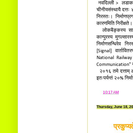
नवदिल्ली > लडाकस्य
चीनीयसंस्थायै दत्तः
निरस्तः। निर्माणप्रग
कारणमिति निरीक्षते
लोकबैङ्कस्य साह्येन
कान्पुरस्य मुगल्सार
निर्माणसन्धिरेव निर
[Signal] वार्तावितर
National Railway
Communication" नाम
२०१६ तमे दत्ताम् अ
इतःपर्यन्तं २०% निर्म
at
10:17 AM
Thursday, June 18, 2
प्रकुप्यत