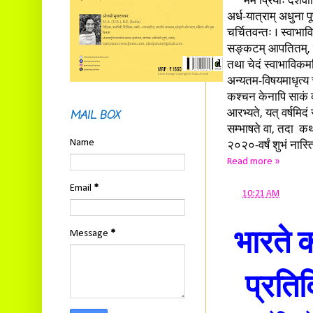
मम प्रियाः देशवासिन
अर्ध-यात्राम् अधुना 
चर्चितवन्तः I स्वाभ
सङ्कटम् आपतितम्, त
तथा चेदं स्वाभाविकमपि
अन्यतम-विषयमाधृत्य च
कश्चन केनापि साकं दू
MAIL BOX
आरभ्यते, यत् वर्षमिद
सम्भाषते वा, तदा कथ
Name
२०२०-वर्षं शुभं नास्त
Read more »
Email
*
at
10:21 AM
Message
*
भारते क
प्रतिद