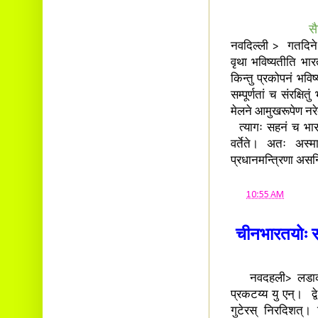
सै
नवदिल्ली > गतदिने च
वृथा भविष्यतीति भारत
किन्तु प्रकोपनं भविष्
सम्पूर्णतां च संरक्षित
मेलने आमुखरूपेण नरे
त्यागः सहनं च भारतस
वर्तेते। अतः अस्म
प्रधानमन्त्रिणा असन्द
at
10:55 AM
चीनभारतयोः सङ्
नवदहली> लडाक् सी
प्रकटय्य यु एन्। द्वे
गुटेरस् निरदिशत्। न