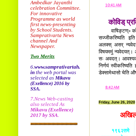
Ambedkar Jayanthi
at
10:41 AM
celebration Committee.
For innovative
Programme as world
कोविड् प्रत
first news-presenting
by School Students.
वाषिङ्टण्> कोविड् म
Sam
prativarta News
सज्जीकरिष्यति इति अ
channel And
अलक्स् असर् न्यवेदय
Newspaper.
विषयममुं न्यवेदयत्। 
Two Merits
सः अवदत्। आवश्यकान
निर्णयं स्वीकरिष्यत
6.
www.samprativartah.
in
the web portal was
डेक्सामेथासो चेति औष
selected as
Mikavu
(Exellence)
2016 by
at
8:42 AM
SSA.
7.News Web-casting
Friday, June 26, 2020
also selected As
Mikavu
(Exellence)
अखिला
2017 by SSA
.
१९६२तमे