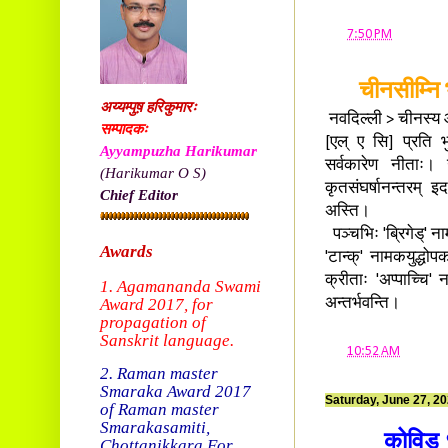
at
7:50 PM
चीनसीम्नि
अय्यम्पुष़ हरिकुमारः
नवदिल्ली > चीनस्य आक
सम्पादकः
[एल् ए सि] प्रति भ
Ayyampuzha Harikumar
सर्वकारेण नीताः। 
(Harikumar O S)
कृतसंघर्षानन्तरम् 
Chief Editor
अस्ति।
पञ्चभिः 'ब्रिगेड्' न
Awards
'टान्क्' नामकयुद्धो
क्रीताः 'अप्पाच्चि'
1. Agamananda Swami
Award 2017, f
or
अन्तर्भवन्ति।
propagation of
Sanskrit language.
at
10:52 AM
2. Raman master
Smaraka Award 2017
Saturday, June 27, 2
of Raman master
Smarakasamiti,
कोविड् 
Chottanikkara.
For