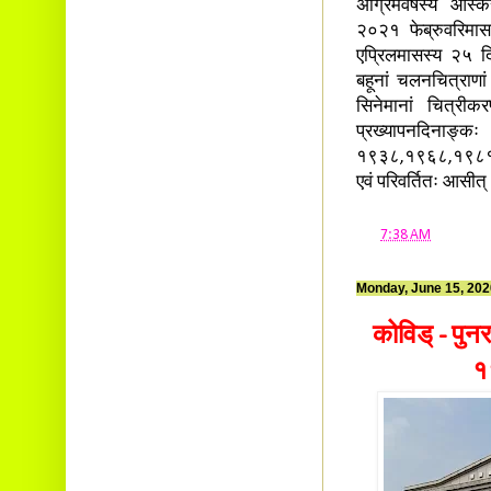
अग्रिमवर्षस्य ओस्क
२०२१ फेब्रुवरिमासस
एप्रिलमासस्य २५ दि
बहूनां चलनचित्राणां
सिनेमानां चित्रीकर
प्रख्यापनदिनाङ्क
१९३८,१९६८,१९८१ इत्
एवं परिवर्तितः आसीत
at
7:38 AM
Monday, June 15, 202
कोविड् - पुन
११