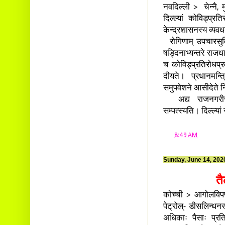
नवदिल्ली > चेन्नै, म
दिल्ल्यां कोविड्प्र
केन्द्रशासनस्य व्यवध
रोगिणाम् उपचारसुविध
षड्दिनाभ्यन्तरे राज
च कोविड्प्रतिरोधप्रवर
दीयते। प्रधानमन्त्रि
समुपवेशने आसीदेते न
अद्य राजनगरीस्थ
सम्पत्स्यति। दिल्ल्
at
8:49 AM
Sunday, June 14, 202
तै
कोच्ची > आगोलविपण्य
पेट्रोल्- डीसलिन्धनस
अधिकाः पैसाः प्रति