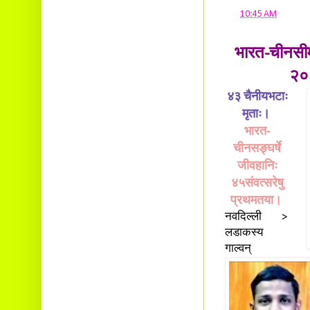
at
10:45 AM
भारत-चीनसीमा
२० 
४३ चैनीयभटाः
मृताः।
भारत-
चीनसङ्घर्षे
जीवहानिः
४५संवत्सरेषु
प्रथमतया।
नवदिल्ली >
लडाकस्य
गाल्वन्