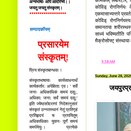
केमिकल् लबोरटरि, ऐ
अन्यभाषाः अपि आदरिष्ये।।
कोविड् रोगनिर्णयः 
जयतु जयतु संस्कृतम्।
एकमासाभ्यन्तरे प्रवर
******************
कोविड् रोगनिर्णयस
समानतया शरीरस्थस्य
सम्पादकीयम्
साध्यं भविष्यतीति प
मैक्रोसोफ्ट् संस्थाय
प्रसारयेम
संस्कृतम्!
at
9:58 AM
प्रिय संस्कृतबान्धवाः !
Sunday, June 28, 202
संस्कृतभाषायाः कार्यसाधनार्थं
कार्यकर्तार: अपेक्षिता: एव। ' सर्वे
जयपुरप्र
जनाः अधिकाधिकं समयं दद्यु:,
अधिका: जना: सर्वं समयं दद्यु:'
इति ज्येष्ठसोदराणां निदेशानुसारं
संस्कृतं उन्नतस्थानं नेतुं प्रतिगृहं
प्रतिहृदयं च प्रापयितुम्
अधिकाधिकाः युवानः पूर्णं समयं
समर्पयेयुः। प्रत्येकं