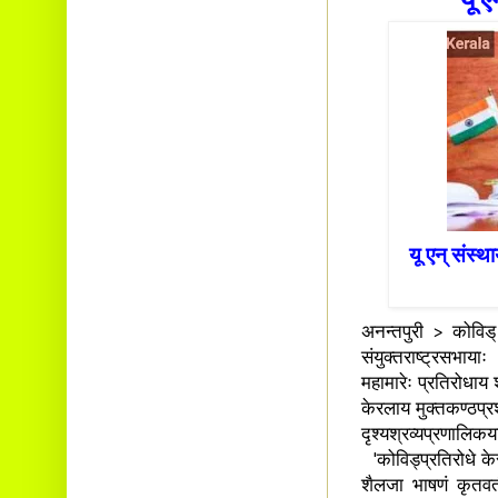
यू 
Ambalavayal P.O.
Wayanad Dist. Pin: 673593
E-mail:
cbvinayak@gmail.com
यू एन् संस्थ
अनन्तपुरी > कोविड् 
संयुक्तराष्ट्रसभाय
महामारेः प्रतिरोधाय श
केरलाय मुक्तकण्ठप्रश
दृश्यश्रव्यप्रणालि
'कोविड्प्रतिरोधे केर
शैलजा भाषणं कृतवती