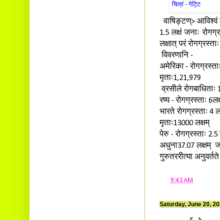
चित्रं - गेट्टि
वाषिङ्टण्> आविश्वं क
1.5 लक्षं जनाः रोगग
लक्षात् परं रोगग्रस्ता
विवरणानि -
अमेरिका - रोगग्रस्ताः
मृताः1,21,979
व्रसीले रोगबाधिताः 1
रष्य - रोगग्रस्ताः 6ल
भारते रोगग्रस्ताः 4 लक
मृताः13000 लक्षम्
पेरु - रोगग्रस्ताः 2.
अधुना37.07 लक्षम् ज
गुरुतररीत्या अनुवर्तत
at
9:43 AM
Saturday, June 20, 2