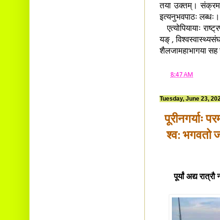
तया उक्तम्। संक्रमण
इत्यनुभवपाठः लब्धः।
एत्योपियायाः राष्ट्रपत
यङ् , विश्वस्वास्थ्यस
शैलजामहाभागया सह चर
at
8:47 AM
Tuesday, June 23, 20
पूरीनगर्याः प
श्व: भगवतो 
पूर्यां अद्य रात्