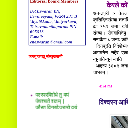
Editorial Board Members
केरले को
DR.Eswaran EN,
अनन्तपुरी > केरलरा
Eswareeyam, VKRA 231 B
प्रतिदिनसंख्या शताध
Vayalikkada, Vattiyurkavu,
Thiruvananthapuram PIN-
ह्यः १५२ जनाः कोवि
695013
संख्या। रोगबाधितेष
E-mail:
सम्पर्केण ८ जनाः क
eneswaran@gmail.com
दिनंप्रति विदेशेभ्य
DR. T G Sreekumar
आगमनेन सहैव एकान्
जयतु जयतु संस्कृतवाणी
Tholalil, Okkal 683550. E-
न्यूनातिन्यूनं भवति।
mail
आहत्य ३६०३ जनाः र
drtgsreekumar@gmail.com
चाभवन्।
DR. Sreekala O S
Thachappillil House, Kalady
at
4:34 PM
परस्परविरोधे तु वयं
P O -683578
E-mail:
पंचश्चते शतम् |
drsreepradeep@gmail.com
परैस्तु विग्रहे प्राप्ते वयं
विश्वस्य आर्
पंचाधिकं शतम् ||
Ravikumar. S
Sreesankaram(H), Mattoor,
Kalady P O,
Ernakulam (dst), Kerala.PIN