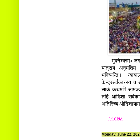
भुवनेश्वरम्> जगन्न
यात्रायै अनुमतिम् 
भविष्यन्ति। न्या
केन्द्रसर्वकारस्य च 
साकं कथमपि सामञ्जस्
तर्हि ओडिशा सर्वकार
अतिरिच्य ओडिशायाम् 
at
9:10 PM
Monday, June 22, 202