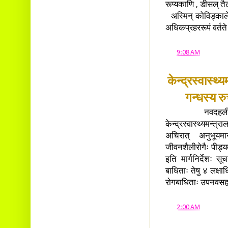
रूप्यकाणि , डीसल् त
अस्मिन् कोविड्काले 
अधिकप्रहररूपं वर्तत
at
9:08 AM
केन्द्रस्वास्थ्य
गन्धस्य रु
नवदहली> आरोग्यप
केन्द्रस्वास्थ्यमन्त्
अचिरात् अनुभूयमा
जीवनशैलीरोगैः पीड्य
इति मार्गनिर्देशः 
बाधिताः तेषु ४ लक्षा
रोगबाधिताः उपनवसहस
at
2:00 AM