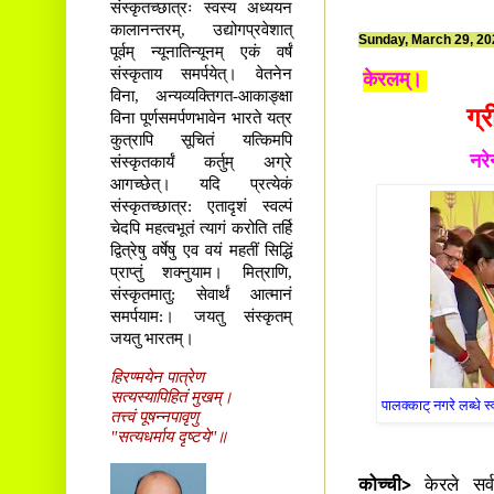
संस्कृतच्छात्रः स्वस्य अध्ययन
कालानन्तरम्, उद्योगप्रवेशात्
Sunday, March 29, 20
पूर्वम् न्यूनातिन्यूनम् एकं वर्षं
संस्कृताय समर्पयेत्। वेतनेन
केरलम्।
विना, अन्यव्यक्तिगत-आकाङ्क्षा
ग्
विना पूर्णसमर्पणभावेन भारते यत्र
कुत्रापि सूचितं यत्किमपि
नरे
संस्कृतकार्यं कर्तुम् अग्रे
आगच्छेत्। यदि प्रत्येकं
संस्कृतच्छात्र: एतादृशं स्वल्पं
चेदपि महत्वभूतं त्यागं करोति तर्हि
द्वित्रेषु वर्षेषु एव वयं महतीं सिद्धिं
प्राप्तुं शक्नुयाम। मित्राणि,
संस्कृतमातु: सेवार्थं आत्मानं
समर्पयाम:। जयतु संस्कृतम्
जयतु भारतम्।
हिरण्मयेन पात्रेण
सत्यस्यापिहितं मुखम्।
पालक्काट् नगरे लब्धे स
तत्त्वं पूषन्नपावृणु
"सत्यधर्माय दृष्टये"॥
कोच्ची>
केरले सर्