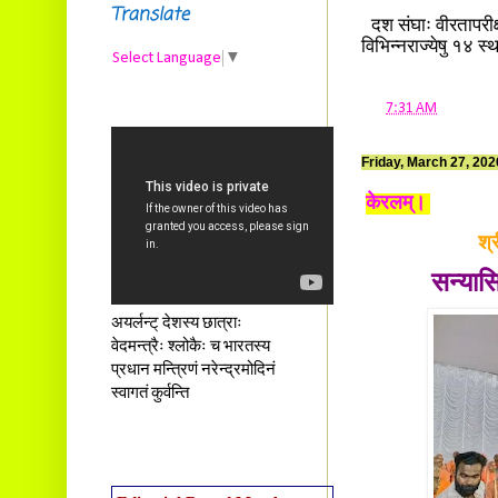
Translate
दश संघाः वीरतापरीक्ष
विभिन्नराज्येषु १४ स्था
Select Language
▼
at
7:31 AM
Friday, March 27, 202
केरलम्।
श्
सन्यास
अयर्लन्ट् देशस्य छात्राः
वेदमन्त्रैः श्लोकैः च भारतस्य
प्रधान मन्त्रिणं नरेन्द्रमोदिनं
स्वागतं कुर्वन्ति