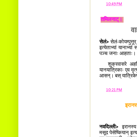
at
10:49 PM
तमिलनाट्।
वा
सेलं>
सेलं-कोयम्पुत्तूर
इत्येताभ्यां यानाभ्य
पञ्च जनाः आहताः।
शुक्रवासरे अहनि 
यानयात्रिकाः एव मृत
आसन्। बस् यात्रिकेष
at
10:21 PM
इरानस
नवदिल्ली>
इरानस्य
मसूद पेसेष्कियान् इत