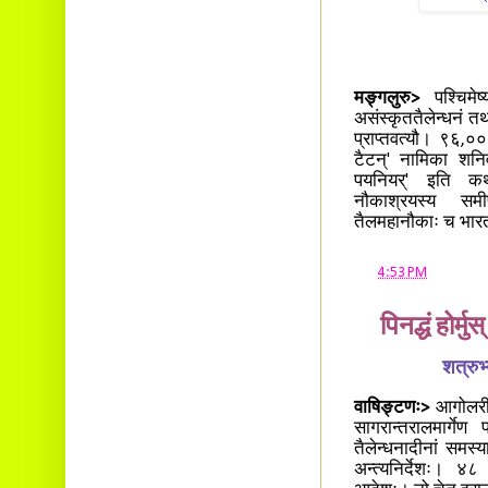
मङ्गलुरु>
पश्चिमेष्
असंस्कृततैलेन्धनं तथ
प्राप्तवत्यौ। ९६,०
टैटन्' नामिका शनि
पयनियर्' इति कथ
नौकाश्रयस्य समीपं
तैलमहानौकाः च भारतं 
at
4:53 PM
पिनद्धं होर्मुस
शत्रुभ
वाषिङ्टणः>
आगोलरीत्
सागरान्तरालमार्गेण
तैलेन्धनादीनां समस
अन्त्यनिर्देशः। ४८ 