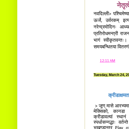
नेतृ
नवदिल्ली> पश्चिमेष्याय
ऊर्जं, उर्वरकम् इत्य
नरेन्द्रमोदिनः आध्
प्रतिरोधमन्त्री राज
भागं स्वीकृतवन्तः।
समयबन्धितया वितरणं च द
at
12:11 AM
Tuesday, March 24, 2
क्रीडाक्षमत
> जूण् मासे आरभ्यमा
मेक्सिको, कानडा इ
क्रीडावल्यां स्थान
स्पर्धासन्नद्धाः वर्त
भूखण्डान्तर Play off 