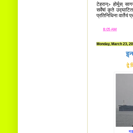
टेहरान्> होर्मूस् सा
सर्वेषां कृते उद्घाट
प्रतिनिधिना वार्तेयं प
at
8:05 AM
Monday, March 23, 2
इन
द्व
मङ