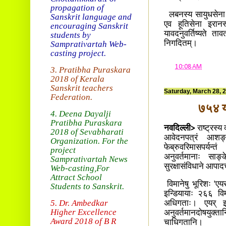
propagation of
लबनस्य सायुधसेना हिस
Sanskrit language and
एव हूतिसेना इरानस्
encouraging Sanskrit
यावदनुवर्तिष्यते ता
students by
Samprativartah
Web-
निगदितम्।
casting project.
at
10:08 AM
3. Pratibha Puraskara
2018 of
Kerala
Sanskrit teachers
Saturday, March 28, 
Federation.
७५४ या
4. Deena Dayalji
Pratibha Puraskara
नवदिल्ली>
राष्ट्रस्
2018
of Sevabharati
आवेदनपत्रं आशङ
Organization
. For the
फेब्रुवरिमासपर्यन
project
अनुवर्तमानाः साङ्
Samprativartah News
सुरक्षासंविधाने आपा
Web-casting
,For
Attract School
विमानेषु भूरिशः 'एयर्
Students to Sanskrit.
इन्डियायाः २६६ विमा
5. Dr. Ambedkar
अधिगताः। एयर् इन
Higher Excellence
अनुवर्तमानदोषयुक्
Award 2018
of B R
चाधिगतानि।