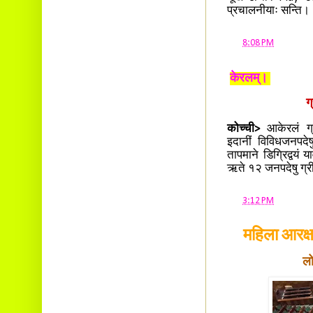
प्रचालनीयाः सन्ति।
at
8:08 PM
केरलम्।
ग
कोच्ची>
आकेरलं ग्र
इदानीं विविधजनपदेष
तापमाने डिग्रिद्वयं 
ऋते १२ जनपदेषु ग्र
at
3:12 PM
महिला आरक्ष
ल