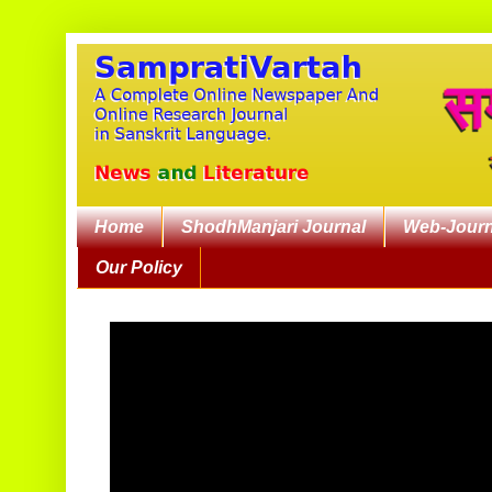
Home
ShodhManjari Journal
Web-Journ
Our Policy