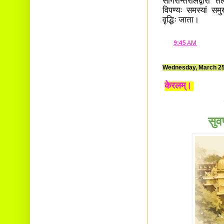
सागरान्तरालद्वारा त
विपण्यः समस्यां सम
वृद्धिः जाता।
at
9:45 AM
Wednesday, March 25
केरलम्।
सुव