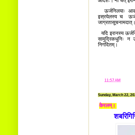
आदेशः। नो चेत् इरान
ऊर्जनिलयाः आक्रमिष
इस्रयेलस्य च ऊर्ज
जाग्रतासूचनामदात्। 
यदि इरानस्य ऊर्जनिलया
सामुद्रिकधुनिः न
निगदितम्।
at
11:57 AM
Sunday, March 22, 20
केरलम्।
शबरिगिरि