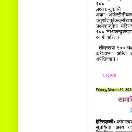
९००
लक्ष्यकन्दुकानि
अयम् अर्जन्टीनीयक
चतुर्थांशपूर्वकक्रीडा
लक्ष्यकन्दुकेन मेस्
९०० लक्ष्यकन्दुकप्रा
स्वामी अस्ति।
शीघ्रतया ९०० लक्ष्यक
क्रीडाभ्यः अस्ति
अपेक्षितवान्।
at
7:46 AM
Friday, March 20, 202
सामा
हेल्सिङ्की>
कौमारवय
सूचयित्वा अस्य वर