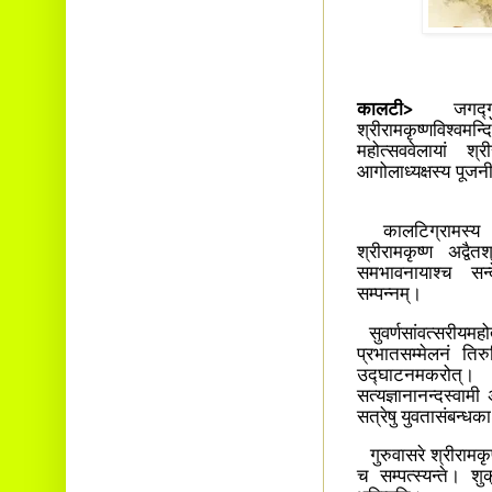
कालटी>
जगद
श्रीरामकृष्णविश्वम
महोत्सववेलायां श्र
आगोलाध्यक्षस्य पूजन
कालटिग्रामस्य नव
श्रीरामकृष्ण अद्वै
समभावनायाश्च सन्दे
सम्पन्नम्।
सुवर्णसांवत्सरीयमहो
प्रभातसम्मेलनं तिरु
उद्घाटनमकरोत्। स
सत्यज्ञानानन्दस्वा
सत्रेषु युवतासंबन्धका
गुरुवासरे श्रीरामकृष
च सम्पत्स्यन्ते। श