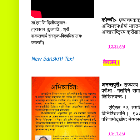
कोच्ची>
एष्याचषकक्री
डॉ.एम् सि.दिलीपकुमारः
अन्तिमस्पर्धायां भार
(प्राक्तन-कुलपतिः, श्री
अन्ताराष्ट्रिय क्रीडा
शंकराचार्य संस्कृत-विश्वविद्यालयः
कालटी)
at
10:22 AM
New Sanskrit Text
केरलम्।
अनन्तपुरी>
राज्यस्य
परीक्षा - गतदिने समाप
लिखितवन्तः।
एप्रिल् १६ तमदिना
विनिश्चितानि। ९०००
परिणामोद्घोषः मेय्मा
at
10:17 AM