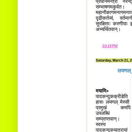
प्रधानमन्त्री नरेन्द
सम्भाषणमकुर्वत।
महानौकागमनागमनाय
दृढीकर्तव्यं, वर्तम
सुरक्षिताः करणीयाः इ
अभ्यर्थितवान्।
at
10:19 PM
Saturday, March 21, 
लयणल् म
मयामि>
पादकन्दुकक्रीडेति
हासः लयणल् मेस्सी
प्रमुखं कमपि
उपलब्धिं
सम्प्राप्तवान्।
स्वस्य
पादकन्दुकयात्रायां