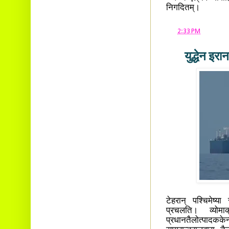
Ambalavayal P.O.
निगदितम्।
Wayanad Dist. Pin: 673593
E-mail:
cbvinayak@gmail.com
at
2:33 PM
युद्धेन इर
टेहरान् पश्चिमेष्य
प्रचलति। व्योम
प्रधानतैलोत्पादककेन