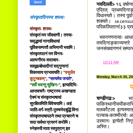
नवदिल्ली>
१६ वर्षाण
एप्रिल् प्रथमदिन
विधास्यते। तस्य पूर्व
संस्कृतदिनस्य शपथः
शक्यते। se.census.
परिकल्पितानां३३ प्र
संस्कृत- शपथः
संस्कृतं मम जीववाणी। तस्याः
भवनगणनायाः आधारे भ
समृद्धायां नानाविधायां
तमदिनाङ्काभ्यन्तरे
पूर्विकसम्पत्तौ अभिमानी भवामि।
जनसंख्यागणनं सम्पत
संस्कृतपठनं मम विनय-
आत्मगौरव-सदाचार-
at
10:11 AM
सामूह्यबोधादीनां सद्गुणानां
विकासाय प्रभावयति।
"वसुधैव
Monday, March 30, 2
कुटुम्बकम्"
,
"सत्यमेव जयते"
,
"सर्वे भवन्तु सुखिनः"
, इत्यादिभिः
प
आप्तवचनैः राष्ट्रस्य अखण्डता
ऐक्यं च संस्कृतभाषायां
चण्डीगढः>
भ
सुरक्षितमिति विवेचयामि। अहं
पाकिस्थानीयभीकराभ
मलर्कोटला इत्यस्मात
जाति-वर्ग-स्त्री-पुरुषभेदबुद्धिं विना
पञ्चाब-काश्मीरयोः आर
संस्कृतभाषापठने तथा प्रचारणे च
उस्मानः इत्येतौ न
सदा सर्वथा प्रयत्नं करोमि।
अस्ति।
स्नेहमयी माता स्वपुत्रान् इव