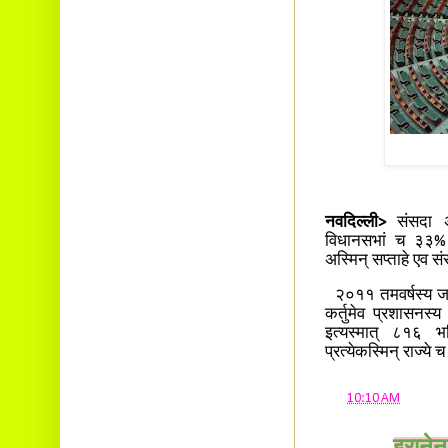
नवदिल्ली>
संसदा अन
विधानसभां च ३३% मह
अस्मिन् सप्ताहे एव सं
२०११ तमवर्षस्य जनसं
कर्तुमेव प्रशासनस्
इत्यस्मात् ८१६ भ
प्रत्येकस्मिन् राज्ये 
at
10:10 AM