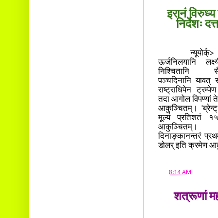
इरानं विरुध्य 
निर्देशः दत
न्यूयोर्क्> इर
ऊर्जनिलयानि लक्ष्य
निश्चितानि सैन
पञ्चदिनानि यावत् स
राष्ट्राधिपेन ट्रम्पे
तदा आगोल विपण्यां तेल
आकुञ्चितम्। 'ब्रेन्ट
मूल्यं प्रतिशतं 
आकुञ्चितम्।
दिनाङ्कानन्तरं प्रथ
डोलर् इति क्रमेण आ
at
8:14 AM
शत्रूणां महा