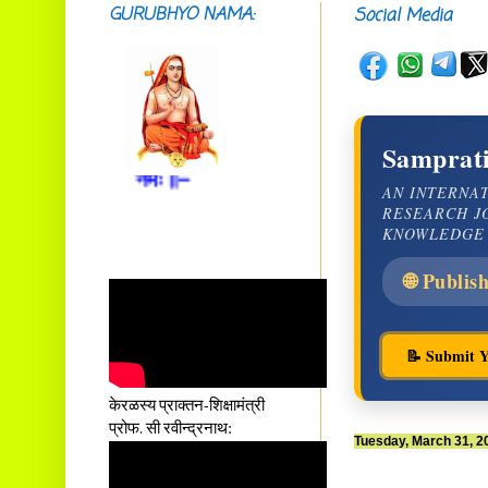
नैरुच्यं तनुशोषणं मलमयी
GURUBHYO NAMA:
Social Media
शय्या च सांवत्सरी ।
एकस्यापि न गर्भ-भार-भरण-
क्लेशस्य यस्याः क्षमो
दातुं निष्कृतिमुन्नतोऽपि
तनयस्तस्यैः जनन्यै
नमः॥–
Samprati
AN INTERNA
RESEARCH J
KNOWLEDGE
🌐 Publis
📝 Submit Y
केरळस्य प्राक्तन-शिक्षामंत्री
प्रोफ. सी रवीन्द्रनाथ:
Tuesday, March 31, 2