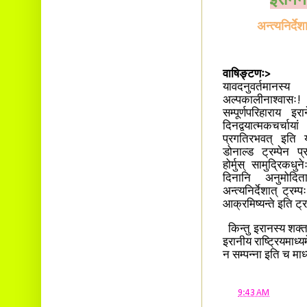
इरानेन
अन्त्यनिर्द
वाषिङ्टणः>
२४
यावदनुवर्तमानस्य पश
अल्पकालीनाश्व
सम्पूर्णपरिहाराय इर
दिनद्वयात्मकचर्च
प्रगतिरभवत् इति यू
डोनाल्ड ट्रम्पेन प्
होर्मुस् सामुद्रिकध
दिनानि अनुमोदि
अन्त्यनिर्देशात् ट्
आक्रमिष्यन्ते इति ट्
किन्तु इरानस्य शक्तस्
इरानीय राष्ट्रियमाध्
न सम्पन्ना इति च माध्
at
9:43 AM