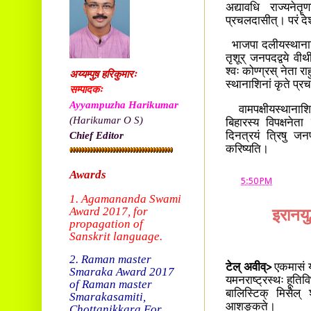
अद्यावधि राज्यनेतॄ
प्रचलदासीत्। परं देश
भाजपा दलीयस्थानाशिन
तृशूर् जनपदद्वये व
श्वः कोण्ग्रस् नेता रा
अय्यम्पुष़ हरिकुमारः
स्थानाशिनां कृते प्
सम्पादकः
Ayyampuzha Harikumar
वामपक्षीयस्थानाशिना
(Harikumar O S)
बिहारस्य विपक्षनेत
Chief Editor
दिनत्रयं त्रिषु जन
करिष्यति।
Awards
at
5:50 PM
1. Agamananda Swami
Award 2017, f
or
इरानयु
propagation of
Sanskrit language.
2. Raman master
टेल् अवीव्>
एकमासं या
Smaraka Award 2017
यमनराष्ट्रस्थः हूतिव
of Raman master
बालिस्टिक् मिसैल् श
Smarakasamiti,
आशङ्कते।
Chottanikkara.
For