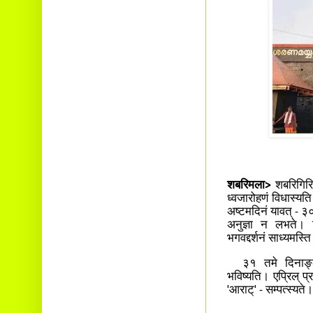
शबरिमला>
शबरिगिरि 
ध्वजारोहणं विधास्यत
अष्टमदिनं यावत् - ३
अनुज्ञा न लभते। कि
भगवद्दर्शनं साध्यमस्
३१ तमे दिनाङ्के '
भविष्यति। एप्रिल् प
'आराट्' - सम्पत्स्यते।