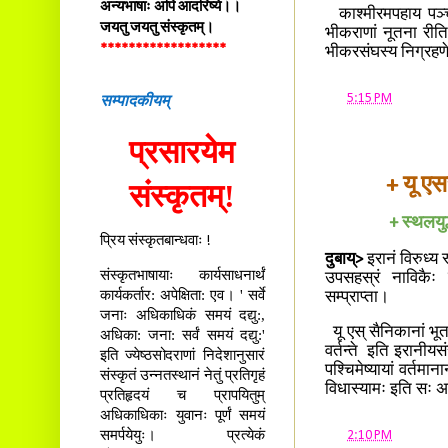
अन्यभाषाः अपि आदरिष्ये।।
काश्मीरमपहाय पञ्चाब
जयतु जयतु संस्कृतम्।
भीकराणां नूतना रीति
******************
भीकरसंघस्य निग्रहण
सम्पादकीयम्
at
5:15 PM
प्रसारयेम
+ यू एसस
संस्कृतम्!
+ स्थलयुद
प्रिय संस्कृतबान्धवाः !
दुबाय्>
इरानं विरुध्य
संस्कृतभाषायाः कार्यसाधनार्थं
उपसहस्रं नाविकैः स
कार्यकर्तार: अपेक्षिता: एव। ' सर्वे
सम्प्राप्ता।
जनाः अधिकाधिकं समयं दद्यु:,
यू एस् सैनिकानां भूतल
अधिका: जना: सर्वं समयं दद्यु:'
वर्तन्ते इति इरानीयस
इति ज्येष्ठसोदराणां निदेशानुसारं
पश्चिमेष्यायां वर्तमा
संस्कृतं उन्नतस्थानं नेतुं प्रतिगृहं
विधास्यामः इति सः 
प्रतिहृदयं च प्रापयितुम्
अधिकाधिकाः युवानः पूर्णं समयं
समर्पयेयुः। प्रत्येकं
at
2:10 PM