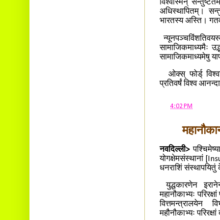
विश्वस्मिन् सन्तुष्टत
अधिस्थापितम्। सन्तु
भारतस्य अस्ति। गतव
न्यूनपञ्चविंशतिवयस्
सामाजिकमाध्यमैः उद्
सामाजिकमाध्यमेषु या
ओक्स् फोर्ड् विश्
प्रतिवर्षं विश्व आनन्
at
4:02 PM
महानौकान
नवदिल्ली>
पश्चिमेष्य
योगक्षेमसंस्थानां [I
धनराशिं संस्थापयितुं 
युद्धकारणेन इरानेन
महानौकाभ्यः परिरक्षां
वित्तमन्त्रालयेन व
महौनौकाभ्यः परिरक्षां