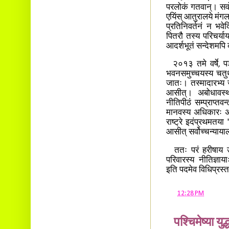
परलोकं गतवान्। सर्वोच
एयिंस् आतुरालये मंगल
प्रतिनिवर्तनं न भवे
पितरौ तस्य परिचर्याय
आदर्शभूतं सन्देशमपि
२०१३ तमे वर्षे, पञ्च
भवनसमुच्चयस्य चतुर्
जातः। तस्मादारभ्य ज
आसीत्। अबोधावस्था
नीतिपीठं सम्प्राप्त
मानवस्य अधिकारः अस
राष्ट्रे इदंप्रथमतया
आसीत् सर्वोच्चन्याय
ततः परं हरीषाय उप
परिवारस्य नीतिज्ञाया
इति पदमेव विधिप्रस्ता
at
12:28 PM
पश्चिमेष्या युद