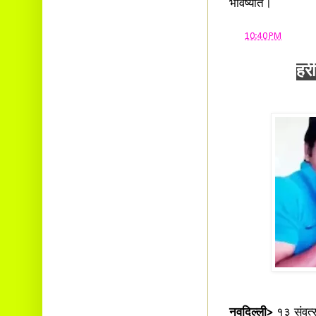
भविष्यति।
at
10:40 PM
हर
नवदिल्ली>
१३ संवत्