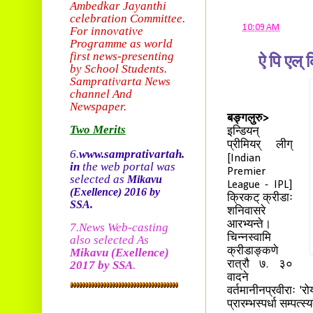
Ambedkar Jayanthi
celebration Committee.
at
10:09 AM
For innovative
Programme as world
first news-presenting
ऐ पि एल् 
by School Students.
Sam
prativarta News
channel And
Newspaper.
बङ्गलुरु>
Two Merits
इन्डियन्
प्रीमियर् लीग्
6.
www.samprativartah.
[Indian
in
the web portal was
Premier
selected as
Mikavu
League - IPL]
(Exellence)
2016 by
क्रिकट् क्रीडाः
SSA.
शनिवासरे
आरभ्यन्ते।
7.News Web-casting
चिन्नस्वामि
also selected As
क्रीडाङ्कणे
Mikavu
(Exellence)
2017 by SSA
.
रात्रौ ७. ३०
वादने
वर्तमानीनप्रवीराः 'रो
प्रारम्भस्पर्धा सम्पत्स्