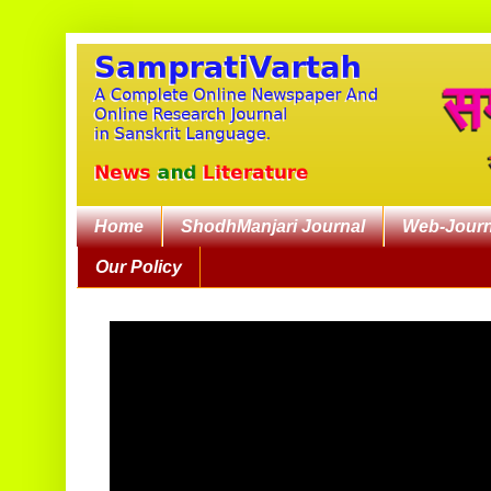
Home
ShodhManjari Journal
Web-Journ
Our Policy