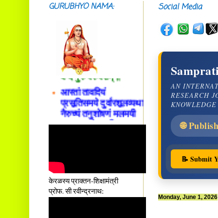
GURUBHYO NAMA:
Social Media
सदाशिवसमारम्भां
शङ्कराचार्य मध्यमाम्।
अस्मदाचार्यपर्यन्तां
Samprati
वन्दे गुरु परम्पराम् ॥
आस्तां तावदियं
AN INTERNA
प्रसूतिसमये दुर्वारशूलव्यथा
RESEARCH J
KNOWLEDGE
नैरुच्यं तनुशोषणं मलमयी
शय्या च सांवत्सरी ।
🌐 Publis
एकस्यापि न गर्भ-भार-भरण-
क्लेशस्य यस्याः क्षमो
दातुं निष्कृतिमुन्नतोऽपि
📝 Submit Y
तनयस्तस्यैः जनन्यै
नमः॥–
केरळस्य प्राक्तन-शिक्षामंत्री
प्रोफ. सी रवीन्द्रनाथ:
Monday, June 1, 2026