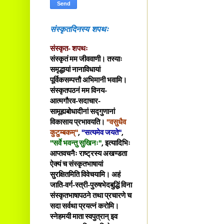
संस्कृतदिनस्य शपथः
संस्कृत- शपथः
संस्कृतं मम जीववाणी। तस्याः
समृद्धायां नानाविधायां
पूर्विकसम्पत्तौ अभिमानी भवामि।
संस्कृतपठनं मम विनय-
आत्मगौरव-सदाचार-
सामूह्यबोधादीनां सद्गुणानां
विकासाय प्रभावयति।
"वसुधैव
कुटुम्बकम्"
,
"सत्यमेव जयते"
,
"सर्वे भवन्तु सुखिनः"
, इत्यादिभिः
आप्तवचनैः राष्ट्रस्य अखण्डता
ऐक्यं च संस्कृतभाषायां
सुरक्षितमिति विवेचयामि। अहं
जाति-वर्ग-स्त्री-पुरुषभेदबुद्धिं विना
संस्कृतभाषापठने तथा प्रचारणे च
सदा सर्वथा प्रयत्नं करोमि।
स्नेहमयी माता स्वपुत्रान् इव