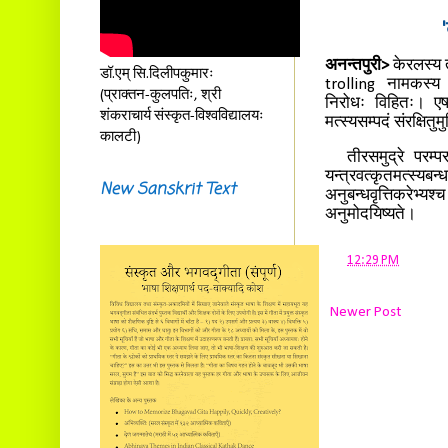
अनन्तपुरी>
केरलस्य त
डॉ.एम् सि.दिलीपकुमारः
trolling नामकस्य य
(प्राक्तन-कुलपतिः, श्री
निरोधः विहितः। एष
शंकराचार्य संस्कृत-विश्वविद्यालयः
मत्स्यसम्पदं संरक्षितु
कालटी)
तीरसमुद्रे परम्पर
यन्त्रवत्कृतमत्स्यबन्
New Sanskrit Text
अनुबन्धवृत्तिकरेभ्य
अनुमोदयिष्यते।
at
12:29 PM
Newer Post