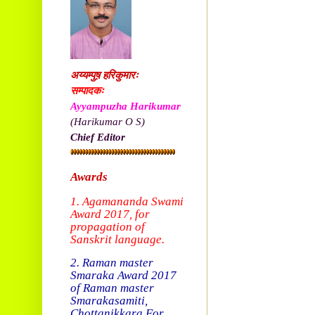
अय्यम्पुष़ हरिकुमारः
सम्पादकः
Ayyampuzha Harikumar
(Harikumar O S)
Chief Editor
Awards
1. Agamananda Swami
Award 2017, f
or
propagation of
Sanskrit language.
2. Raman master
Smaraka Award 2017
of Raman master
Smarakasamiti,
Chottanikkara.
For