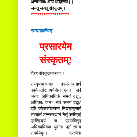
अन्यभाषाः अपि आदरिष्ये।।
जयतु जयतु संस्कृतम्।
******************
सम्पादकीयम्
प्रसारयेम
संस्कृतम्!
प्रिय संस्कृतबान्धवाः !
संस्कृतभाषायाः कार्यसाधनार्थं
कार्यकर्तार: अपेक्षिता: एव। ' सर्वे
जनाः अधिकाधिकं समयं दद्यु:,
अधिका: जना: सर्वं समयं दद्यु:'
इति ज्येष्ठसोदराणां निदेशानुसारं
संस्कृतं उन्नतस्थानं नेतुं प्रतिगृहं
प्रतिहृदयं च प्रापयितुम्
अधिकाधिकाः युवानः पूर्णं समयं
समर्पयेयुः। प्रत्येकं