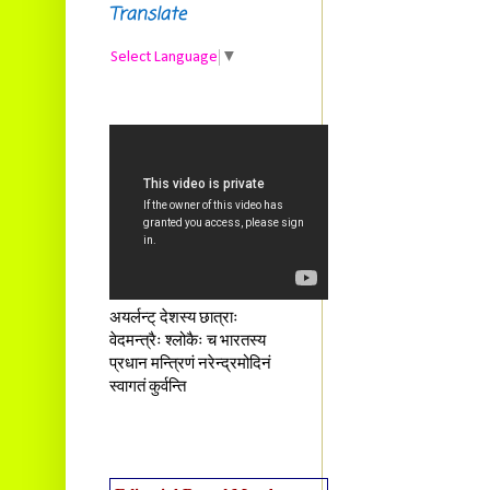
Translate
Select Language
▼
अयर्लन्ट् देशस्य छात्राः
वेदमन्त्रैः श्लोकैः च भारतस्य
प्रधान मन्त्रिणं नरेन्द्रमोदिनं
स्वागतं कुर्वन्ति