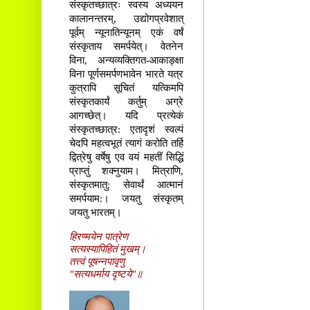
संस्कृतच्छात्रः स्वस्य अध्ययन
कालानन्तरम्, उद्योगप्रवेशात्
पूर्वम् न्यूनातिन्यूनम् एकं वर्षं
संस्कृताय समर्पयेत्। वेतनेन
विना, अन्यव्यक्तिगत-आकाङ्क्षा
विना पूर्णसमर्पणभावेन भारते यत्र
कुत्रापि सूचितं यत्किमपि
संस्कृतकार्यं कर्तुम् अग्रे
आगच्छेत्। यदि प्रत्येकं
संस्कृतच्छात्र: एतादृशं स्वल्पं
चेदपि महत्वभूतं त्यागं करोति तर्हि
द्वित्रेषु वर्षेषु एव वयं महतीं सिद्धिं
प्राप्तुं शक्नुयाम। मित्राणि,
संस्कृतमातु: सेवार्थं आत्मानं
समर्पयाम:। जयतु संस्कृतम्
जयतु भारतम्।
हिरण्मयेन पात्रेण
सत्यस्यापिहितं मुखम्।
तत्त्वं पूषन्नपावृणु
"सत्यधर्माय दृष्टये"॥