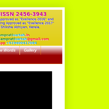
w Words
Gallery