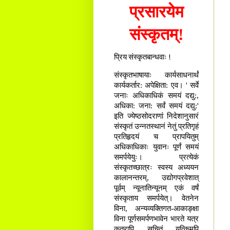
प्रसारयेम
संस्कृतम्!
प्रिय संस्कृतबान्धवाः !
संस्कृतभाषायाः कार्यसाधनार्थं
कार्यकर्तार: अपेक्षिता: एव। ' सर्वे
जनाः अधिकाधिकं समयं दद्यु:,
अधिका: जना: सर्वं समयं दद्यु:'
इति ज्येष्ठसोदराणां निदेशानुसारं
संस्कृतं उन्नतस्थानं नेतुं प्रतिगृहं
प्रतिहृदयं च प्रापयितुम्
अधिकाधिकाः युवानः पूर्णं समयं
समर्पयेयुः। प्रत्येकं
संस्कृतच्छात्रः स्वस्य अध्ययन
कालानन्तरम्, उद्योगप्रवेशात्
पूर्वम् न्यूनातिन्यूनम् एकं वर्षं
संस्कृताय समर्पयेत्। वेतनेन
विना, अन्यव्यक्तिगत-आकाङ्क्षा
विना पूर्णसमर्पणभावेन भारते यत्र
कुत्रापि सूचितं यत्किमपि