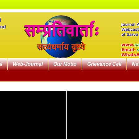
l
Web-Journal
Our Motto
Grievance Cell
Ne