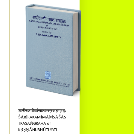
शारीरकमीमाांसाशास्त्रसङ्ग्रहः
ŚĀRĪRAKAMĪMĀṀSĀŚĀS
TRASAṄGRAHA of
KṚṢṆĀNUBHŪTI YATI