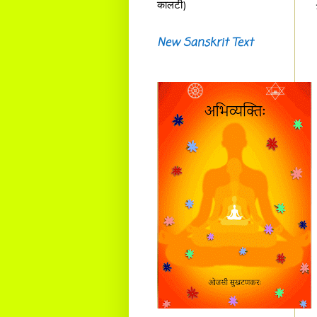
कालटी)
New Sanskrit Text