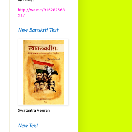
क्रियताम्।
http://wa.me/916282568
917
New Sanskrit Text
Swatantra Veerah
New Text