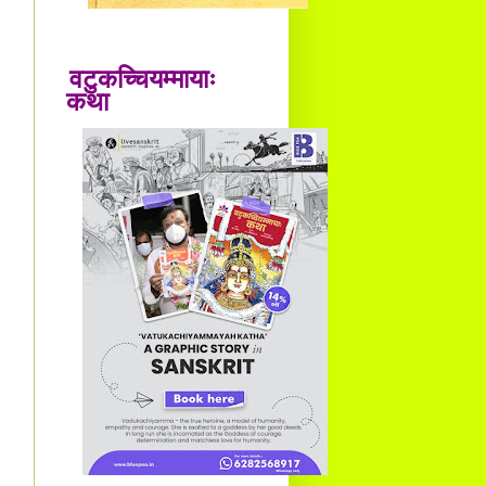
वटुकच्चियम्मायाः
कथा