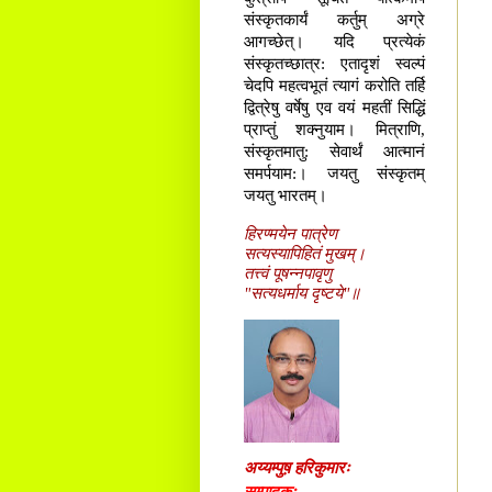
संस्कृतकार्यं कर्तुम् अग्रे
आगच्छेत्। यदि प्रत्येकं
संस्कृतच्छात्र: एतादृशं स्वल्पं
चेदपि महत्वभूतं त्यागं करोति तर्हि
द्वित्रेषु वर्षेषु एव वयं महतीं सिद्धिं
प्राप्तुं शक्नुयाम। मित्राणि,
संस्कृतमातु: सेवार्थं आत्मानं
समर्पयाम:। जयतु संस्कृतम्
जयतु भारतम्।
हिरण्मयेन पात्रेण
सत्यस्यापिहितं मुखम्।
तत्त्वं पूषन्नपावृणु
"सत्यधर्माय दृष्टये"॥
अय्यम्पुष़ हरिकुमारः