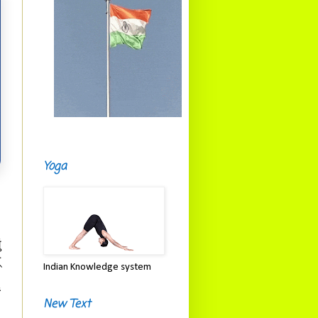
Yoga
ं
्
Indian Knowledge system
ः
ं
New Text
ः