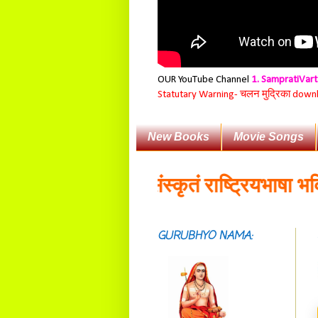
OUR YouTube Channel
1. SampratiVar
Statutary Warning-
चलन मुद्रिका download
New Books
Movie Songs
वहारिकप्रयोगैः संस्कृतं राष्ट्रियभाषा भवितव्
GURUBHYO NAMA:
सदाशिवसमारम्भां
शङ्कराचार्य मध्यमाम्।
अस्मदाचार्यपर्यन्तां