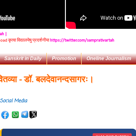
tah |
 कृत्वा विद्यालयेषु प्रदर्शनीया
https://twitter.com/samprativartah
Sanskrit in Daily
Promotion
Oneline Journalism
या - डॉ. बलदेवानन्दसागरः।
Social Media