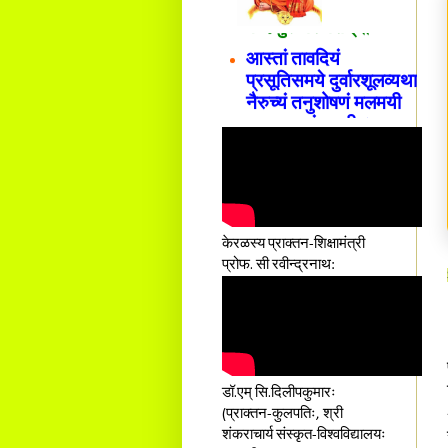
वन्दे गुरु परम्पराम् ॥
आस्तां तावदियं
प्रसूतिसमये दुर्वारशूलव्यथा
नैरुच्यं तनुशोषणं मलमयी
शय्या च सांवत्सरी ।
एकस्यापि न गर्भ-भार-भरण-
क्लेशस्य यस्याः क्षमो
दातुं निष्कृतिमुन्नतोऽपि
तनयस्तस्यैः जनन्यै
नमः॥–
केरळस्य प्राक्तन-शिक्षामंत्री
प्रोफ. सी रवीन्द्रनाथ:
डॉ.एम् सि.दिलीपकुमारः
(प्राक्तन-कुलपतिः, श्री
शंकराचार्य संस्कृत-विश्वविद्यालयः