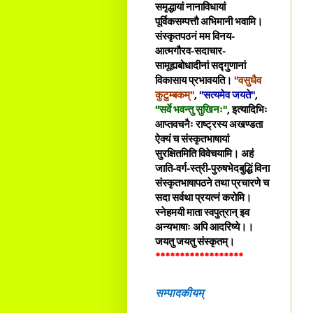
समृद्धायां नानाविधायां
पूर्विकसम्पत्तौ अभिमानी भवामि।
संस्कृतपठनं मम विनय-
आत्मगौरव-सदाचार-
सामूह्यबोधादीनां सद्गुणानां
विकासाय प्रभावयति।
"वसुधैव
कुटुम्बकम्"
,
"सत्यमेव जयते"
,
"सर्वे भवन्तु सुखिनः"
, इत्यादिभिः
आप्तवचनैः राष्ट्रस्य अखण्डता
ऐक्यं च संस्कृतभाषायां
सुरक्षितमिति विवेचयामि। अहं
जाति-वर्ग-स्त्री-पुरुषभेदबुद्धिं विना
संस्कृतभाषापठने तथा प्रचारणे च
सदा सर्वथा प्रयत्नं करोमि।
स्नेहमयी माता स्वपुत्रान् इव
अन्यभाषाः अपि आदरिष्ये।।
जयतु जयतु संस्कृतम्।
******************
सम्पादकीयम्