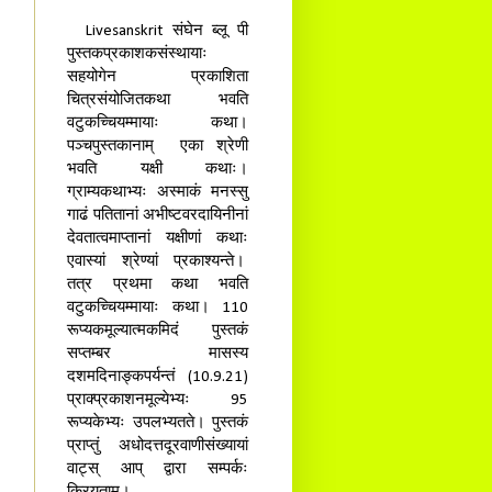
Livesanskrit संघेन ब्लू पी
पुस्तकप्रकाशकसंस्थायाः
सहयोगेन प्रकाशिता
चित्रसंयोजितकथा भवति
वटुकच्चियम्मायाः कथा।
पञ्चपुस्तकानाम् एका श्रेणी
भवति यक्षी कथाः।
ग्राम्यकथाभ्यः अस्माकं मनस्सु
गाढं पतितानां अभीष्टवरदायिनीनां
देवतात्वमाप्तानां यक्षीणां कथाः
एवास्यां श्रेण्यां प्रकाश्यन्ते।
तत्र प्रथमा कथा भवति
वटुकच्चियम्मायाः कथा। 110
रूप्यकमूल्यात्मकमिदं पुस्तकं
सप्तम्बर मासस्य
दशमदिनाङ्कपर्यन्तं (10.9.21)
प्राक्प्रकाशनमूल्येभ्यः 95
रूप्यकेभ्यः उपलभ्यतते। पुस्तकं
प्राप्तुं अधोदत्तदूरवाणीसंख्यायां
वाट्स् आप् द्वारा सम्पर्कः