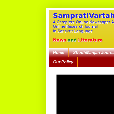
Home
ShodhManjari Journa
Our Policy