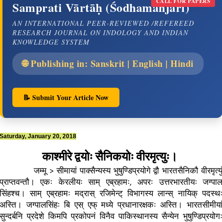
CALL FOR PAPERS
Samprati Vārtāḥ (Śodhamañjarī)
AN INTERNATIONAL PEER-REVIEWED /REFEREED
RESEARCH JOURNAL ON INDOLOGY AND INDIAN
KNOWLEDGE SYSTEM
🌐 Publishing in: Sanskrit | English | Hindi
📝 Submit Your Article Now
Saturday, January 20, 2018
काश्मीरे द्वयोः सैनिकयोः वीरमृत्युः।
जम्मू > सीमायां पाक्सैन्यस्य भुषुण्डिप्रयोगे द्वौ भारतसैनिकौ वीरमृत्यु
प्राप्तवन्तौ। एकः केरलीयः साम् एब्रहामः, अपरः उत्तरभारतीयः जग्पाल
सिंहश्च। साम् एब्रहामः मद्रास् रजिमेन्ट् विभागस्य लान्स् नायिक् पदस्थ
अस्ति। जग्पालसिंहः बि एस् एफ् मध्ये प्रधानारक्षकः अस्ति। भारतसीमीया
सुन्दर्बनि प्रदेशे किमपि प्रकोपनं विनैव पाकिस्थानस्य सैन्येन भुषुण्डिप्रयोग