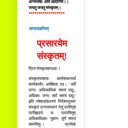
अन्यभाषाः अपि आदरिष्ये।।
जयतु जयतु संस्कृतम्।
******************
सम्पादकीयम्
प्रसारयेम
संस्कृतम्!
प्रिय संस्कृतबान्धवाः !
संस्कृतभाषायाः कार्यसाधनार्थं
कार्यकर्तार: अपेक्षिता: एव। ' सर्वे
जनाः अधिकाधिकं समयं दद्यु:,
अधिका: जना: सर्वं समयं दद्यु:'
इति ज्येष्ठसोदराणां निदेशानुसारं
संस्कृतं उन्नतस्थानं नेतुं प्रतिगृहं
प्रतिहृदयं च प्रापयितुम्
अधिकाधिकाः युवानः पूर्णं समयं
समर्पयेयुः। प्रत्येकं