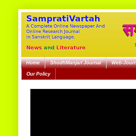
Home
ShodhManjari Journal
Web-Journ
Our Policy