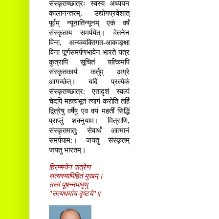
संस्कृतच्छात्रः स्वस्य अध्ययन
कालानन्तरम्, उद्योगप्रवेशात्
पूर्वम् न्यूनातिन्यूनम् एकं वर्षं
संस्कृताय समर्पयेत्। वेतनेन
विना, अन्यव्यक्तिगत-आकाङ्क्षा
विना पूर्णसमर्पणभावेन भारते यत्र
कुत्रापि सूचितं यत्किमपि
संस्कृतकार्यं कर्तुम् अग्रे
आगच्छेत्। यदि प्रत्येकं
संस्कृतच्छात्र: एतादृशं स्वल्पं
चेदपि महत्वभूतं त्यागं करोति तर्हि
द्वित्रेषु वर्षेषु एव वयं महतीं सिद्धिं
प्राप्तुं शक्नुयाम। मित्राणि,
संस्कृतमातु: सेवार्थं आत्मानं
समर्पयाम:। जयतु संस्कृतम्
जयतु भारतम्।
हिरण्मयेन पात्रेण
सत्यस्यापिहितं मुखम्।
तत्त्वं पूषन्नपावृणु
"सत्यधर्माय दृष्टये"॥