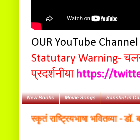
OUR YouTube Channe
Statutary Warning-
चलन 
प्रदर्शनीया
https://twit
New Books
Movie Songs
Sanskrit in Da
ः संस्कृतं राष्ट्रियभाषा भवितव्या - डॉ. बलदे