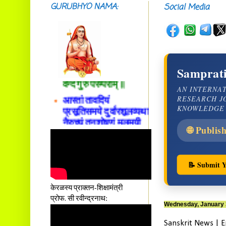
GURUBHYO NAMA:
Social Media
सदाशिवसमारम्भां
शङ्कराचार्य मध्यमाम्।
अस्मदाचार्यपर्यन्तां
Samprati
वन्दे गुरु परम्पराम् ॥
AN INTERNA
आस्तां तावदियं
RESEARCH J
प्रसूतिसमये दुर्वारशूलव्यथा
KNOWLEDGE
नैरुच्यं तनुशोषणं मलमयी
शय्या च सांवत्सरी ।
🌐 Publis
एकस्यापि न गर्भ-भार-भरण-
क्लेशस्य यस्याः क्षमो
दातुं निष्कृतिमुन्नतोऽपि
📝 Submit Y
तनयस्तस्यैः जनन्यै
नमः॥–
केरळस्य प्राक्तन-शिक्षामंत्री
प्रोफ. सी रवीन्द्रनाथ:
Wednesday, January 
Sanskrit News | E