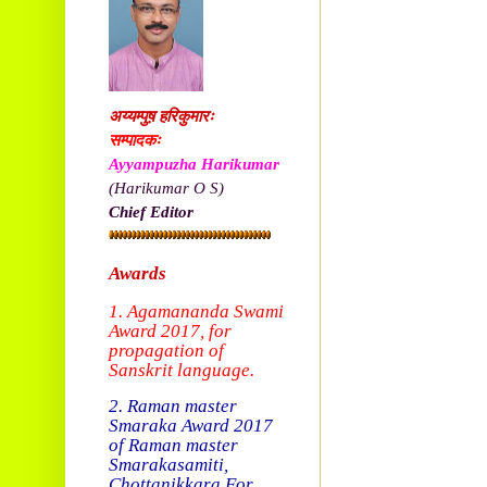
अय्यम्पुष़ हरिकुमारः
सम्पादकः
Ayyampuzha Harikumar
(Harikumar O S)
Chief Editor
Awards
1. Agamananda Swami
Award 2017, f
or
propagation of
Sanskrit language.
2. Raman master
Smaraka Award 2017
of Raman master
Smarakasamiti,
Chottanikkara.
For