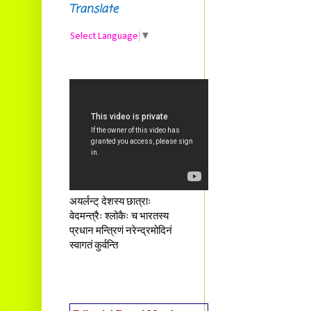
Translate
Select Language
▼
अयर्लन्ट् देशस्य छात्राः
वेदमन्त्रैः श्लोकैः च भारतस्य
प्रधान मन्त्रिणं नरेन्द्रमोदिनं
स्वागतं कुर्वन्ति