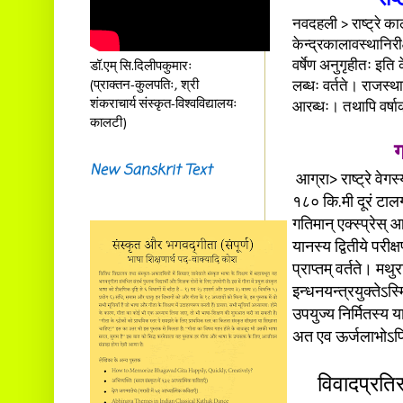
नवदहली > राष्ट्रे काल
केन्द्रकालावस्थानिरीक
वर्षेण अनुगृहीतः इति 
डॉ.एम् सि.दिलीपकुमारः
(प्राक्तन-कुलपतिः, श्री
लब्धः वर्तते। राजस्थ
शंकराचार्य संस्कृत-विश्वविद्यालयः
आरब्धः। तथापि वर्षा
कालटी)
ग
New Sanskrit Text
आग्रा> राष्ट्रे वेग
१८० कि.मी दूरं टालगो
गतिमान् एक्स्प्रेस्
यानस्य द्वितीये परीक
प्राप्तम् वर्तते। म
इन्धनयन्त्रयुक्तेऽस
उपयुज्य निर्मितस्य य
अत एव ऊर्जलाभोऽपि
विवादप्रतिर