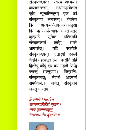
संस्कृतच्छात्रः स्वस्य अध्ययन
कालानन्तरम्, उद्योगप्रवेशात्
पूर्वम् न्यूनातिन्यूनम् एकं वर्षं
संस्कृताय समर्पयेत्। वेतनेन
विना, अन्यव्यक्तिगत-आकाङ्क्षा
विना पूर्णसमर्पणभावेन भारते यत्र
कुत्रापि सूचितं यत्किमपि
संस्कृतकार्यं कर्तुम् अग्रे
आगच्छेत्। यदि प्रत्येकं
संस्कृतच्छात्र: एतादृशं स्वल्पं
चेदपि महत्वभूतं त्यागं करोति तर्हि
द्वित्रेषु वर्षेषु एव वयं महतीं सिद्धिं
प्राप्तुं शक्नुयाम। मित्राणि,
संस्कृतमातु: सेवार्थं आत्मानं
समर्पयाम:। जयतु संस्कृतम्
जयतु भारतम्।
हिरण्मयेन पात्रेण
सत्यस्यापिहितं मुखम्।
तत्त्वं पूषन्नपावृणु
"सत्यधर्माय दृष्टये"॥