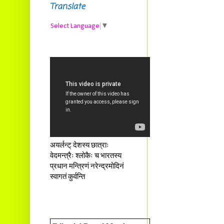
Translate
Select Language
▼
अयर्लन्ट् देशस्य छात्राः
वेदमन्त्रैः श्लोकैः च भारतस्य
प्रधान मन्त्रिणं नरेन्द्रमोदिनं
स्वागतं कुर्वन्ति