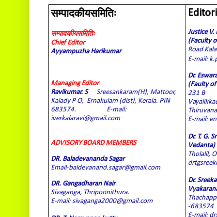
सम्पादकीयसमितिः
Editor
Justice V
सम्पादकीयसमितिः
(Faculty 
Chief Editor
Road Kala
Ayyampuzha Harikumar
E-mail: k
Dr. Eswar
Managing Editor
(Faulty of
Ravikumar. S
Sreesankaram(H), Mattoor,
231 B
Kalady P O,
Ernakulam (dist), Kerala. PIN
Vayalikka
683574.
E-mail:
Thiruvan
iverkalaravi@gmail.com
E-mail: 
Dr. T. G. 
ADVISORY BOARD MEMBERS
Vedanta)
Tholalil,
DR. Baladevananda Sagar
drtgsree
Email-baldevanand.sagar@gmail.com
Dr. Sreek
DR. Gangadharan Nair
Vyakaran
Sivaganga, Thripoonithura.
Thachappil
E-mail: sivaganga2000@gmail.com
-683574
E-mail: d