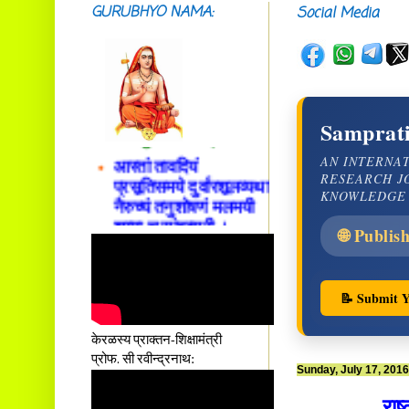
GURUBHYO NAMA:
Social Media
सदाशिवसमारम्भां
शङ्कराचार्य मध्यमाम्।
अस्मदाचार्यपर्यन्तां
वन्दे गुरु परम्पराम् ॥
Samprati
आस्तां तावदियं
AN INTERNA
प्रसूतिसमये दुर्वारशूलव्यथा
RESEARCH J
नैरुच्यं तनुशोषणं मलमयी
KNOWLEDGE
शय्या च सांवत्सरी ।
एकस्यापि न गर्भ-भार-भरण-
🌐 Publis
क्लेशस्य यस्याः क्षमो
दातुं निष्कृतिमुन्नतोऽपि
तनयस्तस्यैः जनन्यै
📝 Submit Y
नमः॥–
केरळस्य प्राक्तन-शिक्षामंत्री
प्रोफ. सी रवीन्द्रनाथ:
Sunday, July 17, 2016
राष