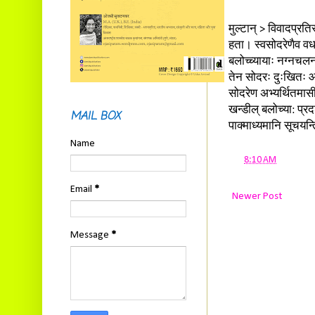
मुल्टान् > विवादप्रत
हता। स्वसोदरेणैव वध
बलोच्च्यायाः नग्नचल
तेन सोदरः दुःखितः आस
सोदरेण अभ्यर्थितमास
खन्डील् बलोच्या: प्
MAIL BOX
पाक्माध्यमानि सूचयन्
Name
at
8:10 AM
Email
*
Newer Post
Message
*