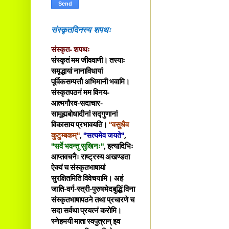
संस्कृतदिनस्य शपथः
संस्कृत- शपथः
संस्कृतं मम जीववाणी। तस्याः
समृद्धायां नानाविधायां
पूर्विकसम्पत्तौ अभिमानी भवामि।
संस्कृतपठनं मम विनय-
आत्मगौरव-सदाचार-
सामूह्यबोधादीनां सद्गुणानां
विकासाय प्रभावयति।
"वसुधैव
कुटुम्बकम्"
,
"सत्यमेव जयते"
,
"सर्वे भवन्तु सुखिनः"
, इत्यादिभिः
आप्तवचनैः राष्ट्रस्य अखण्डता
ऐक्यं च संस्कृतभाषायां
सुरक्षितमिति विवेचयामि। अहं
जाति-वर्ग-स्त्री-पुरुषभेदबुद्धिं विना
संस्कृतभाषापठने तथा प्रचारणे च
सदा सर्वथा प्रयत्नं करोमि।
स्नेहमयी माता स्वपुत्रान् इव