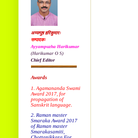
अय्यम्पुष़ हरिकुमारः
सम्पादकः
Ayyampuzha Harikumar
(Harikumar O S)
Chief Editor
Awards
1. Agamananda Swami
Award 2017, f
or
propagation of
Sanskrit language.
2. Raman master
Smaraka Award 2017
of Raman master
Smarakasamiti,
Chottanikkara.
For