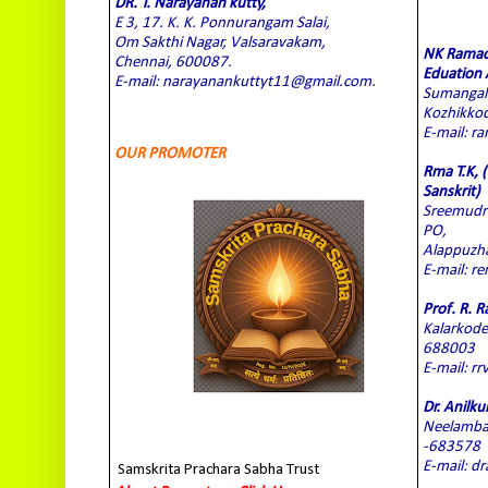
DR. T. Narayanan kutty,
E 3, 17. K. K. Ponnurangam Salai,
Om Sakthi Nagar, Valsaravakam,
NK Ramach
Chennai, 600087.
Eduation
E-mail: narayanankuttyt11@gmail.com.
Sumangali
Kozhikkod
E-mail: 
OUR PROMOTER
Rma T.K, 
Sanskrit)
Sreemudr
PO,
Alappuzha
E-mail: 
Prof. R. 
Kalarkode
688003
E-mail: r
Dr. Anilk
Neelamba
-683578
E-mail: d
Samskrita Prachara Sabha Trust