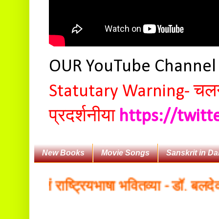
OUR YouTube Channe
Statutary Warning-
चलन 
प्रदर्शनीया
https://twit
New Books
Movie Songs
Sanskrit in Da
स्कृतं राष्ट्रियभाषा भवितव्या - डॉ. बलदेवानन