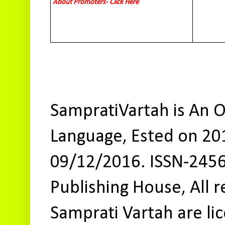
About Promoters- Click Here
SampratiVartah is An O
Language, Ested on 20
09/12/2016. ISSN-245
Publishing House, All r
Samprati Vartah are l