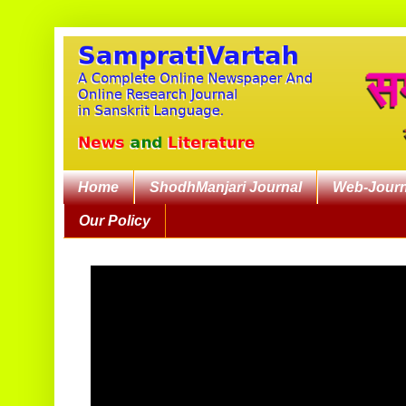
Home
ShodhManjari Journal
Web-Journ
Our Policy