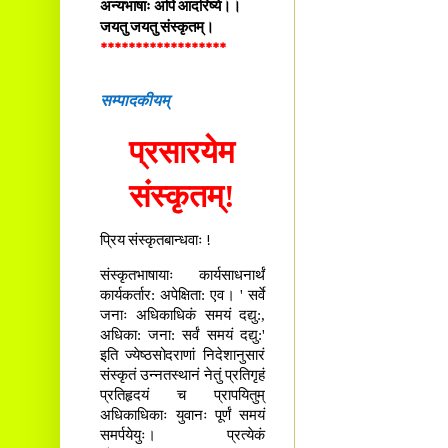
अन्यभाषाः अपि आदरिष्ये।।
जयतु जयतु संस्कृतम्।
******************
सम्पादकीयम्
प्रसारयेम
संस्कृतम्!
प्रिय संस्कृतबान्धवाः !
संस्कृतभाषायाः कार्यसाधनार्थं
कार्यकर्तार: अपेक्षिता: एव। ' सर्वे
जनाः अधिकाधिकं समयं दद्यु:,
अधिका: जना: सर्वं समयं दद्यु:'
इति ज्येष्ठसोदराणां निदेशानुसारं
संस्कृतं उन्नतस्थानं नेतुं प्रतिगृहं
प्रतिहृदयं च प्रापयितुम्
अधिकाधिकाः युवानः पूर्णं समयं
समर्पयेयुः। प्रत्येकं