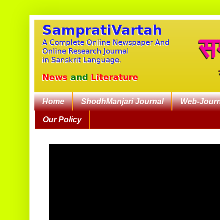
Home
ShodhManjari Journal
Web-Journ
Our Policy