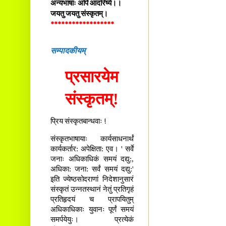
अन्यभाषाः अपि आदरिष्ये।।
जयतु जयतु संस्कृतम्।
******************
सम्पादकीयम्
प्रसारयेम
संस्कृतम्!
प्रिय संस्कृतबान्धवाः !
संस्कृतभाषायाः कार्यसाधनार्थं
कार्यकर्तार: अपेक्षिता: एव। ' सर्वे
जनाः अधिकाधिकं समयं दद्यु:,
अधिका: जना: सर्वं समयं दद्यु:'
इति ज्येष्ठसोदराणां निदेशानुसारं
संस्कृतं उन्नतस्थानं नेतुं प्रतिगृहं
प्रतिहृदयं च प्रापयितुम्
अधिकाधिकाः युवानः पूर्णं समयं
समर्पयेयुः। प्रत्येकं