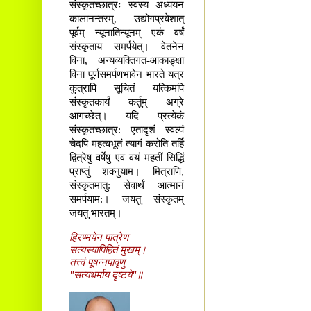
संस्कृतच्छात्रः स्वस्य अध्ययन
कालानन्तरम्, उद्योगप्रवेशात्
पूर्वम् न्यूनातिन्यूनम् एकं वर्षं
संस्कृताय समर्पयेत्। वेतनेन
विना, अन्यव्यक्तिगत-आकाङ्क्षा
विना पूर्णसमर्पणभावेन भारते यत्र
कुत्रापि सूचितं यत्किमपि
संस्कृतकार्यं कर्तुम् अग्रे
आगच्छेत्। यदि प्रत्येकं
संस्कृतच्छात्र: एतादृशं स्वल्पं
चेदपि महत्वभूतं त्यागं करोति तर्हि
द्वित्रेषु वर्षेषु एव वयं महतीं सिद्धिं
प्राप्तुं शक्नुयाम। मित्राणि,
संस्कृतमातु: सेवार्थं आत्मानं
समर्पयाम:। जयतु संस्कृतम्
जयतु भारतम्।
हिरण्मयेन पात्रेण
सत्यस्यापिहितं मुखम्।
तत्त्वं पूषन्नपावृणु
"सत्यधर्माय दृष्टये"॥