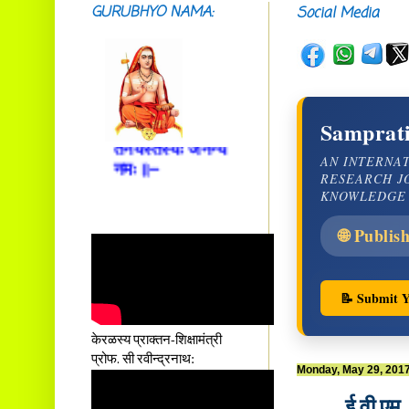
प्रसूतिसमये दुर्वारशूलव्यथा
GURUBHYO NAMA:
Social Media
नैरुच्यं तनुशोषणं मलमयी
शय्या च सांवत्सरी ।
एकस्यापि न गर्भ-भार-भरण-
क्लेशस्य यस्याः क्षमो
दातुं निष्कृतिमुन्नतोऽपि
Samprati
तनयस्तस्यैः जनन्यै
नमः॥–
AN INTERNA
RESEARCH J
KNOWLEDGE
🌐 Publis
📝 Submit Y
केरळस्य प्राक्तन-शिक्षामंत्री
प्रोफ. सी रवीन्द्रनाथ:
Monday, May 29, 201
ई वी एम