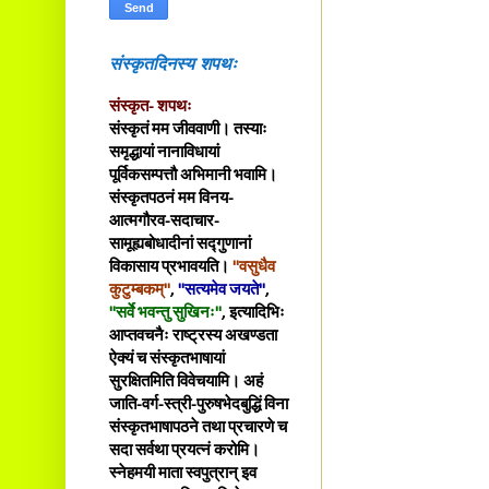
संस्कृतदिनस्य शपथः
संस्कृत- शपथः
संस्कृतं मम जीववाणी। तस्याः
समृद्धायां नानाविधायां
पूर्विकसम्पत्तौ अभिमानी भवामि।
संस्कृतपठनं मम विनय-
आत्मगौरव-सदाचार-
सामूह्यबोधादीनां सद्गुणानां
विकासाय प्रभावयति।
"वसुधैव
कुटुम्बकम्"
,
"सत्यमेव जयते"
,
"सर्वे भवन्तु सुखिनः"
, इत्यादिभिः
आप्तवचनैः राष्ट्रस्य अखण्डता
ऐक्यं च संस्कृतभाषायां
सुरक्षितमिति विवेचयामि। अहं
जाति-वर्ग-स्त्री-पुरुषभेदबुद्धिं विना
संस्कृतभाषापठने तथा प्रचारणे च
सदा सर्वथा प्रयत्नं करोमि।
स्नेहमयी माता स्वपुत्रान् इव