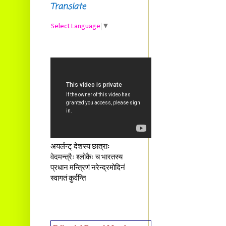
Translate
Select Language
▼
अयर्लन्ट् देशस्य छात्राः
वेदमन्त्रैः श्लोकैः च भारतस्य
प्रधान मन्त्रिणं नरेन्द्रमोदिनं
स्वागतं कुर्वन्ति