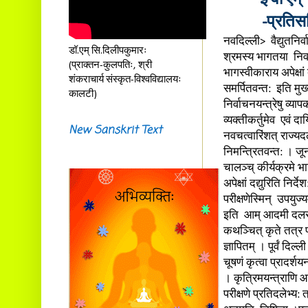
-प्रतिसन
नवदिल्ली> वैद्युतनिर्व
डॉ.एम् सि.दिलीपकुमारः
श्रमस्य भागतया निर्
(प्राक्तन-कुलपतिः, श्री
भागस्वीकाराय अपेक्षां
शंकराचार्य संस्कृत-विश्वविद्यालयः
समर्पितवन्त: इति मुख्
कालटी)
निर्वाचनयन्त्रेषु व्य
व्यक्तीकर्तुमेव एवं 
New Sanskrit Text
नवचत्वारिंशत् राज्य
निमन्त्रितवन्त: । जू
चालञ्च् कीर्यक्रमे भाग
अपेक्षां दद्युरिति न
परीक्षणेस्मिन् उपयुज
इति आम् आदमी दलस्य अ
कथञ्चित् कृते तत्र प
ज्ञापितम् । पूर्वं द
चूषणं कृत्वा प्रादर्श
। कृत्रिमयन्त्राणि आ
परीक्षणे प्रतिदलेभ्य: