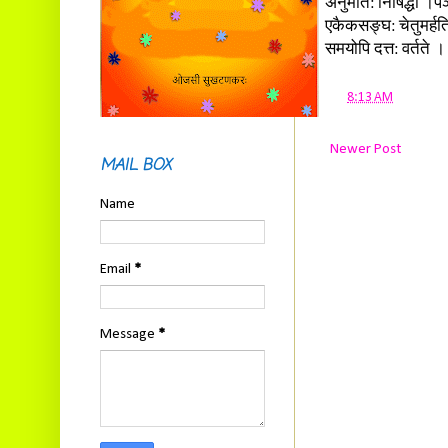
अनुमति: निषिद्धा ।पञ्
एकैकसङ्घ: चेतुमर्हति 
समयोपि दत्त: वर्तते 
at
8:13 AM
Newer Post
MAIL BOX
Name
Email
*
Message
*