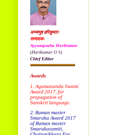
अय्यम्पुष़ हरिकुमारः
सम्पादकः
Ayyampuzha Harikumar
(Harikumar O S)
Chief Editor
Awards
1. Agamananda Swami
Award 2017, f
or
propagation of
Sanskrit language.
2. Raman master
Smaraka Award 2017
of Raman master
Smarakasamiti,
Chottanikkara.
For