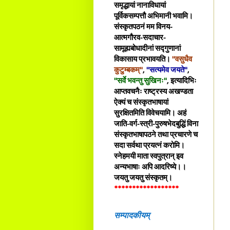
समृद्धायां नानाविधायां
पूर्विकसम्पत्तौ अभिमानी भवामि।
संस्कृतपठनं मम विनय-
आत्मगौरव-सदाचार-
सामूह्यबोधादीनां सद्गुणानां
विकासाय प्रभावयति।
"वसुधैव
कुटुम्बकम्"
,
"सत्यमेव जयते"
,
"सर्वे भवन्तु सुखिनः"
, इत्यादिभिः
आप्तवचनैः राष्ट्रस्य अखण्डता
ऐक्यं च संस्कृतभाषायां
सुरक्षितमिति विवेचयामि। अहं
जाति-वर्ग-स्त्री-पुरुषभेदबुद्धिं विना
संस्कृतभाषापठने तथा प्रचारणे च
सदा सर्वथा प्रयत्नं करोमि।
स्नेहमयी माता स्वपुत्रान् इव
अन्यभाषाः अपि आदरिष्ये।।
जयतु जयतु संस्कृतम्।
******************
सम्पादकीयम्