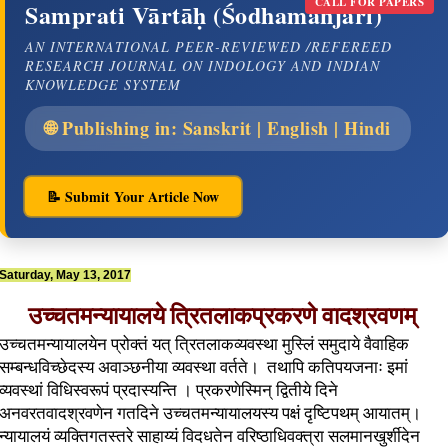
CALL FOR PAPERS
Samprati Vārtāḥ (Śodhamañjarī)
AN INTERNATIONAL PEER-REVIEWED /REFEREED
RESEARCH JOURNAL ON INDOLOGY AND INDIAN
KNOWLEDGE SYSTEM
🌐 Publishing in: Sanskrit | English | Hindi
📝 Submit Your Article Now
Saturday, May 13, 2017
उच्चतमन्यायालये त्रितलाकप्रकरणे वादश्रवणम्
उच्चतमन्यायालयेन प्रोक्तं यत् त्रितलाकव्यवस्था मुस्लिं समुदाये वैवाहिक
सम्बन्धविच्छेदस्य अवाञ्छनीया व्यवस्था वर्तते। तथापि कतिपयजनाः इमां
व्यवस्थां विधिस्वरूपं प्रदास्यन्ति । प्रकरणेस्मिन् द्वितीये दिने
अनवरतवादश्रवणेन गतदिने उच्चतमन्यायालयस्य पक्षं दृष्टिपथम् आयातम्।
न्यायालयं व्यक्तिगतस्तरे साहाय्यं विदधतेन वरिष्ठाधिवक्त्रा सलमानखुर्शीदेन