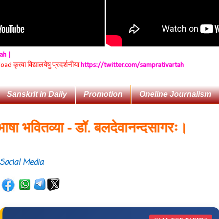
tah |
 कृत्वा विद्यालयेषु प्रदर्शनीया
https://twitter.com/samprativartah
Sanskrit in Daily
Promotion
Oneline Journalism
 भवितव्या - डॉ. बलदेवानन्दसागरः।
Social Media