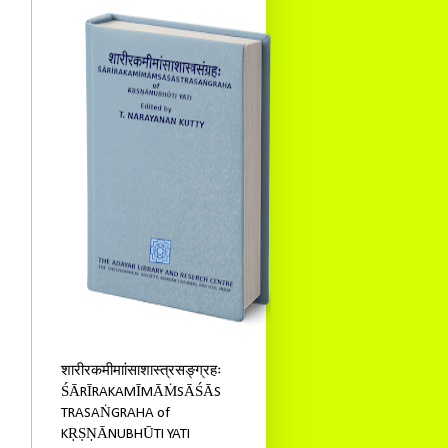
शारीरकमीमाांसाशास्त्रसङ्ग्रहः
ŚĀRĪRAKAMĪMĀṀSĀŚĀS
TRASAṄGRAHA of
KṚṢṆĀNUBHŪTI YATI