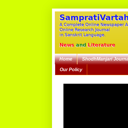
Home
ShodhManjari Journa
Our Policy