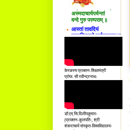
शङ्कराचार्य मध्यमाम्।
अस्मदाचार्यपर्यन्तां
वन्दे गुरु परम्पराम् ॥
आस्तां तावदियं
प्रसूतिसमये दुर्वारशूलव्यथा
नैरुच्यं तनुशोषणं मलमयी
शय्या च सांवत्सरी ।
एकस्यापि न गर्भ-भार-भरण-
क्लेशस्य यस्याः क्षमो
दातुं निष्कृतिमुन्नतोऽपि
तनयस्तस्यैः जनन्यै
केरळस्य प्राक्तन-शिक्षामंत्री
नमः॥–
प्रोफ. सी रवीन्द्रनाथ:
डॉ.एम् सि.दिलीपकुमारः
(प्राक्तन-कुलपतिः, श्री
शंकराचार्य संस्कृत-विश्वविद्यालयः