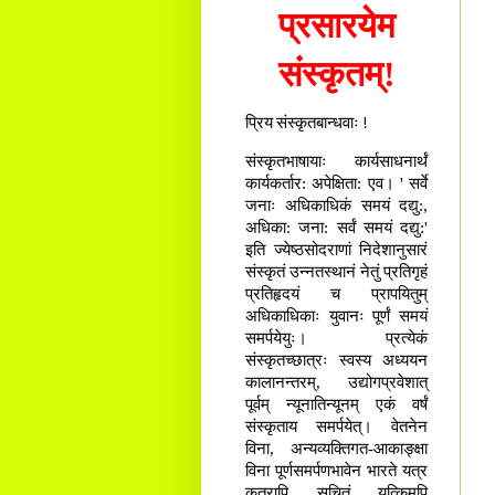
प्रसारयेम
संस्कृतम्!
प्रिय संस्कृतबान्धवाः !
संस्कृतभाषायाः कार्यसाधनार्थं
कार्यकर्तार: अपेक्षिता: एव। ' सर्वे
जनाः अधिकाधिकं समयं दद्यु:,
अधिका: जना: सर्वं समयं दद्यु:'
इति ज्येष्ठसोदराणां निदेशानुसारं
संस्कृतं उन्नतस्थानं नेतुं प्रतिगृहं
प्रतिहृदयं च प्रापयितुम्
अधिकाधिकाः युवानः पूर्णं समयं
समर्पयेयुः। प्रत्येकं
संस्कृतच्छात्रः स्वस्य अध्ययन
कालानन्तरम्, उद्योगप्रवेशात्
पूर्वम् न्यूनातिन्यूनम् एकं वर्षं
संस्कृताय समर्पयेत्। वेतनेन
विना, अन्यव्यक्तिगत-आकाङ्क्षा
विना पूर्णसमर्पणभावेन भारते यत्र
कुत्रापि सूचितं यत्किमपि