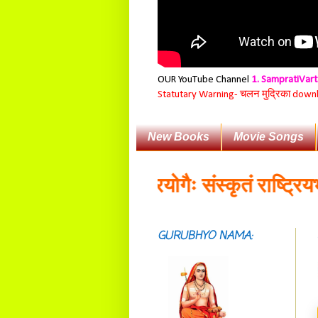
OUR YouTube Channel
1. SampratiVar
Statutary Warning-
चलन मुद्रिका download
New Books
Movie Songs
ा:॥
व्यावहारिकप्रयोगैः संस्कृतं राष्ट्रियभाषा
GURUBHYO NAMA:
सदाशिवसमारम्भां