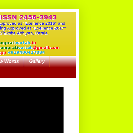
w Words
Gallery