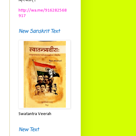
क्रियताम्।
http://wa.me/916282568
917
New Sanskrit Text
Swatantra Veerah
New Text