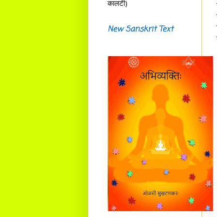
कालटी)
New Sanskrit Text