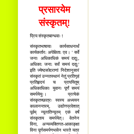
प्रसारयेम
संस्कृतम्!
प्रिय संस्कृतबान्धवाः !
संस्कृतभाषायाः कार्यसाधनार्थं
कार्यकर्तार: अपेक्षिता: एव। ' सर्वे
जनाः अधिकाधिकं समयं दद्यु:,
अधिका: जना: सर्वं समयं दद्यु:'
इति ज्येष्ठसोदराणां निदेशानुसारं
संस्कृतं उन्नतस्थानं नेतुं प्रतिगृहं
प्रतिहृदयं च प्रापयितुम्
अधिकाधिकाः युवानः पूर्णं समयं
समर्पयेयुः। प्रत्येकं
संस्कृतच्छात्रः स्वस्य अध्ययन
कालानन्तरम्, उद्योगप्रवेशात्
पूर्वम् न्यूनातिन्यूनम् एकं वर्षं
संस्कृताय समर्पयेत्। वेतनेन
विना, अन्यव्यक्तिगत-आकाङ्क्षा
विना पूर्णसमर्पणभावेन भारते यत्र