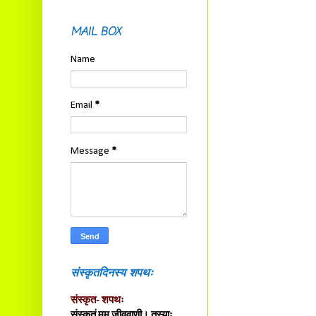
MAIL BOX
Name
Email
*
Message
*
संस्कृतदिनस्य शपथः
संस्कृत- शपथः
संस्कृतं मम जीववाणी। तस्याः