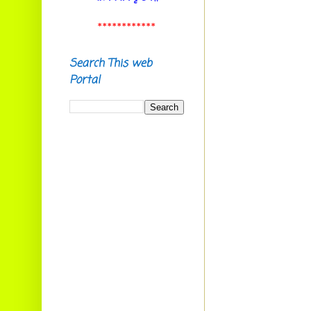
673612
E-mail:
************
ramachandrannk@gmail.com
Ramesh nambeesan P,
Search This web
Aikkara, Aikkarappady,
Portal
Malappuram (Dist) 673637 .
E-mail:
raamesam1977@gmail.com
Smt. P Rathi,
Sreekrishna Sadanam, Kalady
683574
E-mail:
rathidevi1963@gmail.com
Vinayak C.B.
Chelakkad House,
Ambalavayal P.O.
Wayanad Dist. Pin: 673593
E-mail:
cbvinayak@gmail.com