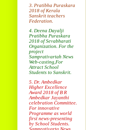
3. Pratibha Puraskara
2018 of
Kerala
Sanskrit teachers
Federation.
4. Deena Dayalji
Pratibha Puraskara
2018
of Sevabharati
Organization
. For the
project
Samprativartah News
Web-casting
,For
Attract School
Students to Sanskrit.
5. Dr. Ambedkar
Higher Excellence
Award 2018
of B R
Ambedkar Jayanthi
celebration Committee.
For innovative
Programme as world
first news-presenting
by School Students.
Sam
prativarta News