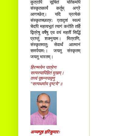
कुत्रापि सूचितं यत्किमपि
संस्कृतकार्यं कर्तुम् अग्रे
आगच्छेत्। यदि प्रत्येकं
संस्कृतच्छात्र: एतादृशं स्वल्पं
चेदपि महत्वभूतं त्यागं करोति तर्हि
द्वित्रेषु वर्षेषु एव वयं महतीं सिद्धिं
प्राप्तुं शक्नुयाम। मित्राणि,
संस्कृतमातु: सेवार्थं आत्मानं
समर्पयाम:। जयतु संस्कृतम्
जयतु भारतम्।
हिरण्मयेन पात्रेण
सत्यस्यापिहितं मुखम्।
तत्त्वं पूषन्नपावृणु
"सत्यधर्माय दृष्टये"॥
अय्यम्पुष़ हरिकुमारः