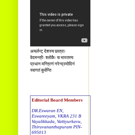
अयर्लन्ट् देशस्य छात्राः
वेदमन्त्रैः श्लोकैः च भारतस्य
प्रधान मन्त्रिणं नरेन्द्रमोदिनं
स्वागतं कुर्वन्ति
Editorial Board Members
DR.Eswaran EN,
Eswareeyam, VKRA 231 B
Vayalikkada, Vattiyurkavu,
Thiruvananthapuram PIN-
695013