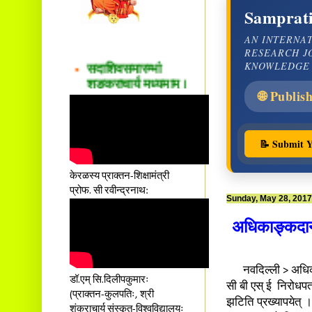
Samprati
AN INTERNA
RESEARCH J
सदाशिवसमारम्भां
KNOWLEDGE
शङ्कराचार्य मध्यमाम्।
अस्मदाचार्यपर्यन्तां
🌐 Publis
वन्दे गुरु परम्पराम् ॥
आस्तां तावदियं
प्रसूतिसमये दुर्वारशूलव्यथा
📝 Submit Y
नैरुच्यं तनुशोषणं मलमयी
शय्या च सांवत्सरी ।
केरळस्य प्राक्तन-शिक्षामंत्री
एकस्यापि न गर्भ-भार-भरण-
प्रोफ. सी रवीन्द्रनाथ:
Sunday, May 28, 2017
क्लेशस्य यस्याः क्षमो
दातुं निष्कृतिमुन्नतोऽपि
अधिकाङ्कदानव
तनयस्तस्यैः जनन्यै
नमः॥–
नवदिल्ली > अधिकाङ्क
डॉ.एम् सि.दिलीपकुमारः
सी बी एस् ई निरोधपत्
(प्राक्तन-कुलपतिः, श्री
झटिति प्रख्यापयेत् 
शंकराचार्य संस्कृत-विश्वविद्यालयः