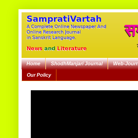
Home
ShodhManjari Journal
Web-Journ
Our Policy