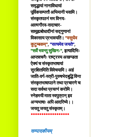
समृद्धायां नानाविधायां
पूर्विकसम्पत्तौ अभिमानी भवामि।
संस्कृतपठनं मम विनय-
आत्मगौरव-सदाचार-
सामूह्यबोधादीनां सद्गुणानां
विकासाय प्रभावयति।
"वसुधैव
कुटुम्बकम्"
,
"सत्यमेव जयते"
,
"सर्वे भवन्तु सुखिनः"
, इत्यादिभिः
आप्तवचनैः राष्ट्रस्य अखण्डता
ऐक्यं च संस्कृतभाषायां
सुरक्षितमिति विवेचयामि। अहं
जाति-वर्ग-स्त्री-पुरुषभेदबुद्धिं विना
संस्कृतभाषापठने तथा प्रचारणे च
सदा सर्वथा प्रयत्नं करोमि।
स्नेहमयी माता स्वपुत्रान् इव
अन्यभाषाः अपि आदरिष्ये।।
जयतु जयतु संस्कृतम्।
******************
सम्पादकीयम्