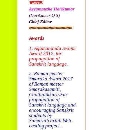
सम्पादकः
Ayyampuzha Harikumar
(Harikumar O S)
Chief Editor
Awards
1. Agamananda Swami
Award 2017, f
or
propagation of
Sanskrit language.
2. Raman master
Smaraka Award 2017
of Raman master
Smarakasamiti,
Chottanikkara.
For
propagation of
Sanskrit language and
encouraging Sanskrit
students by
Samprativartah
Web-
casting project.