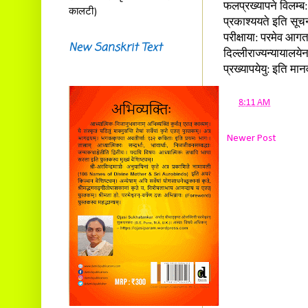
फलप्रख्यापने विलम्ब:
कालटी)
प्रकाश्ययते इति सूच
परीक्षाया: परमेव आगत:
New Sanskrit Text
दिल्लीराज्यन्यायालये
प्रख्यापयेयु: इति म
at
8:11 AM
Newer Post