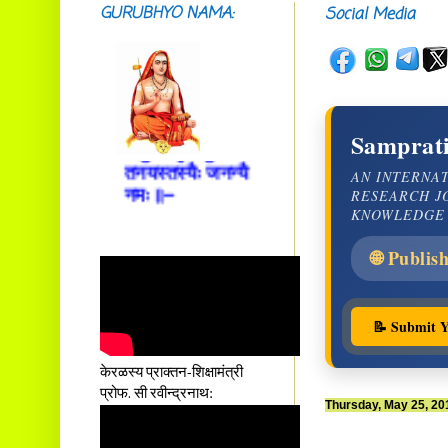
आस्तां तावदियं
GURUBHYO NAMA:
Social Media
प्रसूतिसमये दुर्वारशूलव्यथा
नैरुच्यं तनुशोषणं मलमयी
शय्या च सांवत्सरी ।
एकस्यापि न गर्भ-भार-भरण-
क्लेशस्य यस्याः क्षमो
दातुं निष्कृतिमुन्नतोऽपि
Samprati
तनयस्तस्यैः जनन्यै
AN INTERNA
नमः॥–
RESEARCH J
KNOWLEDGE
🌐 Publis
📝 Submit Y
केरळस्य प्राक्तन-शिक्षामंत्री
प्रोफ. सी रवीन्द्रनाथ:
Thursday, May 25, 20