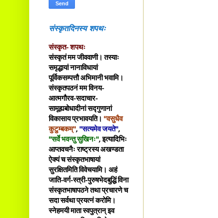
संस्कृतदिनस्य शपथः
संस्कृत- शपथः
संस्कृतं मम जीववाणी। तस्याः
समृद्धायां नानाविधायां
पूर्विकसम्पत्तौ अभिमानी भवामि।
संस्कृतपठनं मम विनय-
आत्मगौरव-सदाचार-
सामूह्यबोधादीनां सद्गुणानां
विकासाय प्रभावयति।
"वसुधैव
कुटुम्बकम्"
,
"सत्यमेव जयते"
,
"सर्वे भवन्तु सुखिनः"
, इत्यादिभिः
आप्तवचनैः राष्ट्रस्य अखण्डता
ऐक्यं च संस्कृतभाषायां
सुरक्षितमिति विवेचयामि। अहं
जाति-वर्ग-स्त्री-पुरुषभेदबुद्धिं विना
संस्कृतभाषापठने तथा प्रचारणे च
सदा सर्वथा प्रयत्नं करोमि।
स्नेहमयी माता स्वपुत्रान् इव