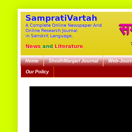
Home
ShodhManjari Journal
Web-Journ
Our Policy