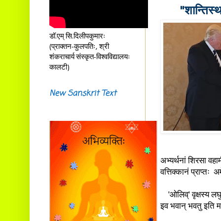
"शान्तिस्थ
डॉ.एम् सि.दिलीपकुमारः
(प्राक्तन-कुलपतिः, श्री
शंकराचार्य संस्कृत-विश्वविद्यालयः
कालटी)
New Sanskrit Text
अभ्यर्थनां शिरसा वहामी
वत्तिक्कानं प्राप्तः अ
'ओलिव्' वृक्षस्य लघुश
इव भवान् भवतु इति मम