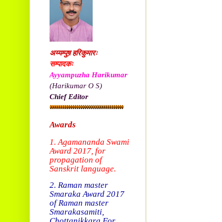
अय्यम्पुष़ हरिकुमारः
सम्पादकः
Ayyampuzha Harikumar
(Harikumar O S)
Chief Editor
Awards
1. Agamananda Swami
Award 2017, f
or
propagation of
Sanskrit language.
2. Raman master
Smaraka Award 2017
of Raman master
Smarakasamiti,
Chottanikkara.
For