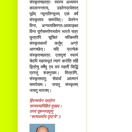
संस्कृतच्छात्रः स्वस्य अध्ययन
कालानन्तरम्, उद्योगप्रवेशात्
पूर्वम् न्यूनातिन्यूनम् एकं वर्षं
संस्कृताय समर्पयेत्। वेतनेन
विना, अन्यव्यक्तिगत-आकाङ्क्षा
विना पूर्णसमर्पणभावेन भारते यत्र
कुत्रापि सूचितं यत्किमपि
संस्कृतकार्यं कर्तुम् अग्रे
आगच्छेत्। यदि प्रत्येकं
संस्कृतच्छात्र: एतादृशं स्वल्पं
चेदपि महत्वभूतं त्यागं करोति तर्हि
द्वित्रेषु वर्षेषु एव वयं महतीं सिद्धिं
प्राप्तुं शक्नुयाम। मित्राणि,
संस्कृतमातु: सेवार्थं आत्मानं
समर्पयाम:। जयतु संस्कृतम्
जयतु भारतम्।
हिरण्मयेन पात्रेण
सत्यस्यापिहितं मुखम्।
तत्त्वं पूषन्नपावृणु
"सत्यधर्माय दृष्टये"॥