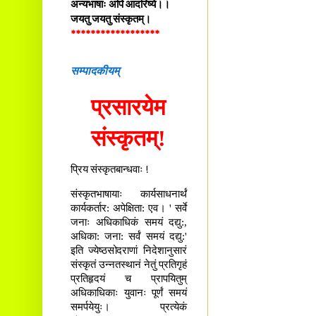
अन्यभाषाः अपि आदरिष्ये।।
जयतु जयतु संस्कृतम्।
******************
सम्पादकीयम्
प्रसारयेम
संस्कृतम्!
प्रिय संस्कृतबान्धवाः !
संस्कृतभाषायाः कार्यसाधनार्थं
कार्यकर्तार: अपेक्षिता: एव। ' सर्वे
जनाः अधिकाधिकं समयं दद्यु:,
अधिका: जना: सर्वं समयं दद्यु:'
इति ज्येष्ठसोदराणां निदेशानुसारं
संस्कृतं उन्नतस्थानं नेतुं प्रतिगृहं
प्रतिहृदयं च प्रापयितुम्
अधिकाधिकाः युवानः पूर्णं समयं
समर्पयेयुः। प्रत्येकं