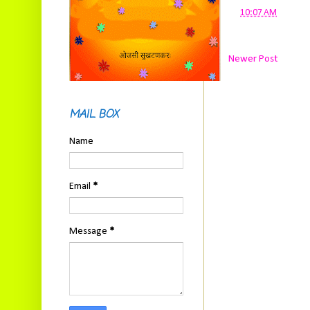
at
10:07 AM
Newer Post
MAIL BOX
Name
Email
*
Message
*