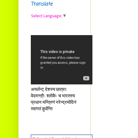
Translate
Select Language
▼
अयर्लन्ट् देशस्य छात्राः
वेदमन्त्रैः श्लोकैः च भारतस्य
प्रधान मन्त्रिणं नरेन्द्रमोदिनं
स्वागतं कुर्वन्ति