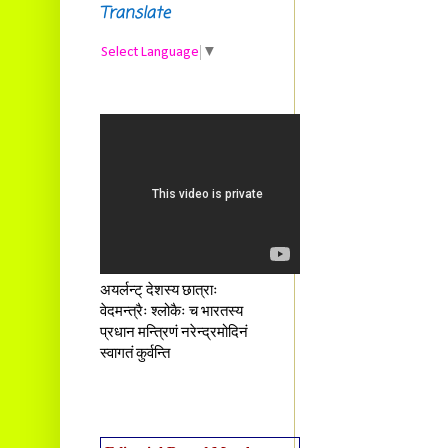
Translate
Select Language
▼
अयर्लन्ट् देशस्य छात्राः
वेदमन्त्रैः श्लोकैः च भारतस्य
प्रधान मन्त्रिणं नरेन्द्रमोदिनं
स्वागतं कुर्वन्ति