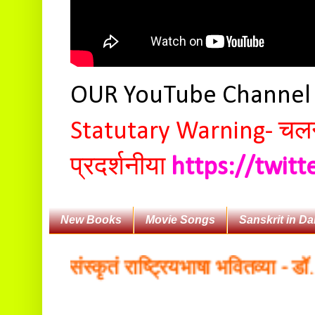
OUR YouTube Channe
Statutary Warning-
चलन 
प्रदर्शनीया
https://twit
New Books
Movie Songs
Sanskrit in Da
ोगैः संस्कृतं राष्ट्रियभाषा भवितव्या - डॉ. ब