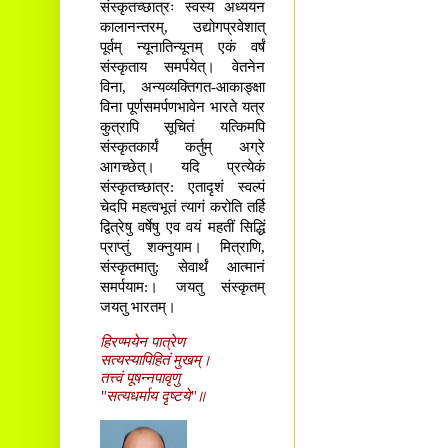
संस्कृतच्छात्रः स्वस्य अध्ययन
कालानन्तरम्, उद्योगप्रवेशात्
पूर्वम् न्यूनातिन्यूनम् एकं वर्षं
संस्कृताय समर्पयेत्। वेतनेन
विना, अन्यव्यक्तिगत-आकाङ्क्षा
विना पूर्णसमर्पणभावेन भारते यत्र
कुत्रापि सूचितं यत्किमपि
संस्कृतकार्यं कर्तुम् अग्रे
आगच्छेत्। यदि प्रत्येकं
संस्कृतच्छात्र: एतादृशं स्वल्पं
चेदपि महत्वभूतं त्यागं करोति तर्हि
द्वित्रेषु वर्षेषु एव वयं महतीं सिद्धिं
प्राप्तुं शक्नुयाम। मित्राणि,
संस्कृतमातु: सेवार्थं आत्मानं
समर्पयाम:। जयतु संस्कृतम्
जयतु भारतम्।
हिरण्मयेन पात्रेण
सत्यस्यापिहितं मुखम्।
तत्त्वं पूषन्नपावृणु
"सत्यधर्माय दृष्टये"॥