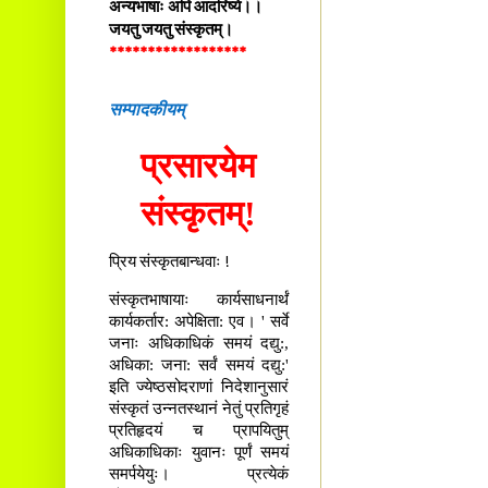
अन्यभाषाः अपि आदरिष्ये।।
जयतु जयतु संस्कृतम्।
******************
सम्पादकीयम्
प्रसारयेम
संस्कृतम्!
प्रिय संस्कृतबान्धवाः !
संस्कृतभाषायाः कार्यसाधनार्थं
कार्यकर्तार: अपेक्षिता: एव। ' सर्वे
जनाः अधिकाधिकं समयं दद्यु:,
अधिका: जना: सर्वं समयं दद्यु:'
इति ज्येष्ठसोदराणां निदेशानुसारं
संस्कृतं उन्नतस्थानं नेतुं प्रतिगृहं
प्रतिहृदयं च प्रापयितुम्
अधिकाधिकाः युवानः पूर्णं समयं
समर्पयेयुः। प्रत्येकं