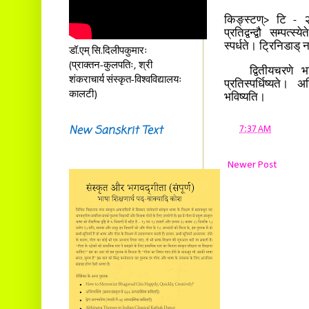
किङ्स्टण्> टि - २० 
प्रतिद्वन्द्वौ सम्प
स्पर्धते। ट्रिनिडाड्
डॉ.एम् सि.दिलीपकुमारः
(प्राक्तन-कुलपतिः, श्री
द्वितीयचरणे भार
शंकराचार्य संस्कृत-विश्वविद्यालयः
प्रतिस्पर्धिष्यते। 
कालटी)
भविष्यति।
New Sanskrit Text
at
7:37 AM
Newer Post