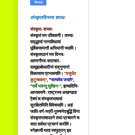
संस्कृतदिनस्य शपथः
संस्कृत- शपथः
संस्कृतं मम जीववाणी। तस्याः
समृद्धायां नानाविधायां
पूर्विकसम्पत्तौ अभिमानी भवामि।
संस्कृतपठनं मम विनय-
आत्मगौरव-सदाचार-
सामूह्यबोधादीनां सद्गुणानां
विकासाय प्रभावयति।
"वसुधैव
कुटुम्बकम्"
,
"सत्यमेव जयते"
,
"सर्वे भवन्तु सुखिनः"
, इत्यादिभिः
आप्तवचनैः राष्ट्रस्य अखण्डता
ऐक्यं च संस्कृतभाषायां
सुरक्षितमिति विवेचयामि। अहं
जाति-वर्ग-स्त्री-पुरुषभेदबुद्धिं विना
संस्कृतभाषापठने तथा प्रचारणे च
सदा सर्वथा प्रयत्नं करोमि।
स्नेहमयी माता स्वपुत्रान् इव