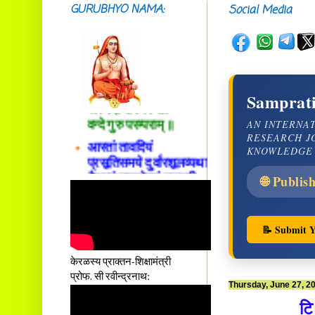
GURUBHYO NAMA:
Social Media
सदाशिवसमारम्भां
शङ्कराचार्य मध्यमाम्।
Samprati
अस्मदाचार्यपर्यन्तां
वन्दे गुरु परम्पराम् ॥
AN INTERNA
आस्तां तावदियं
RESEARCH J
प्रसूतिसमये दुर्वारशूलव्यथा
KNOWLEDGE
नैरुच्यं तनुशोषणं मलमयी
🌐 Publis
शय्या च सांवत्सरी ।
एकस्यापि न गर्भ-भार-भरण-
क्लेशस्य यस्याः क्षमो
दातुं निष्कृतिमुन्नतोऽपि
📝 Submit Y
तनयस्तस्यैः जनन्यै
नमः॥–
केरळस्य प्राक्तन-शिक्षामंत्री
प्रोफ. सी रवीन्द्रनाथ:
Thursday, June 27, 2
टि