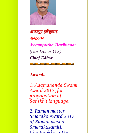
अय्यम्पुष़ हरिकुमारः
सम्पादकः
Ayyampuzha Harikumar
(Harikumar O S)
Chief Editor
Awards
1. Agamananda Swami
Award 2017, f
or
propagation of
Sanskrit language.
2. Raman master
Smaraka Award 2017
of Raman master
Smarakasamiti,
Chottanikkara.
For