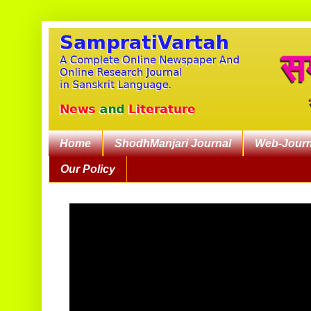
Home
ShodhManjari Journal
Web-Journ
Our Policy