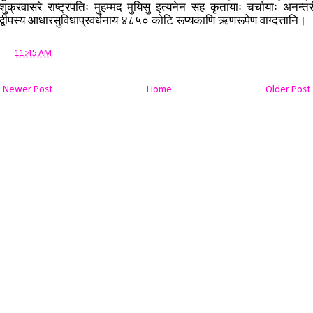
शुक्रवासरे राष्ट्रपतिः मुहम्मद मुयिसु इत्यनेन सह कृतायाः चर्चायाः अनन्तर
द्वीपस्य आधारसुविधाप्रवर्धनाय ४८५० कोटि रूप्यकाणि ऋणरूपेण वाग्दत्तानि।
at
11:45 AM
Newer Post
Home
Older Post