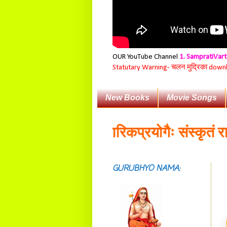
OUR YouTube Channel
1. SampratiVar
Statutary Warning-
चलन मुद्रिका download
New Books
Movie Songs
य गवेषका:॥
व्यावहारिकप्रयोगैः संस्कृतं राष्ट्
GURUBHYO NAMA: