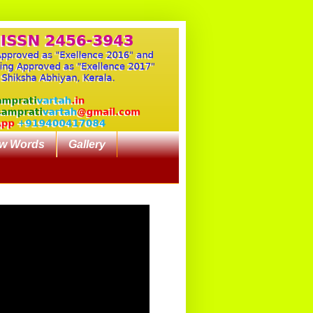
w Words
Gallery