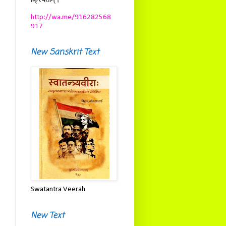
क्रियताम्।
http://wa.me/916282568
917
New Sanskrit Text
Swatantra Veerah
New Text