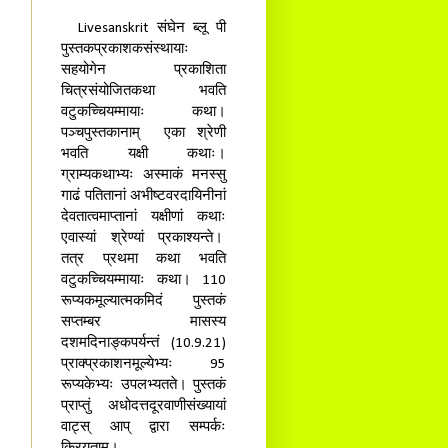
Livesanskrit संघेन ब्लू पी
पुस्तकप्रकाशकसंस्थायाः
सहयोगेन प्रकाशिता
चित्रसंयोजितकथा भवति
वटुकच्चियम्मायाः कथा।
पञ्चपुस्तकानाम् एका श्रेणी
भवति यक्षी कथाः।
ग्राम्यकथाभ्यः अस्माकं मनस्सु
गाढं पतितानां अभीष्टवरदायिनीनां
देवतात्वमाप्तानां यक्षीणां कथाः
एवास्यां श्रेण्यां प्रकाश्यन्ते।
तत्र प्रथमा कथा भवति
वटुकच्चियम्मायाः कथा। 110
रूप्यकमूल्यात्मकमिदं पुस्तकं
सप्तम्बर मासस्य
दशमदिनाङ्कपर्यन्तं (10.9.21)
प्राक्प्रकाशनमूल्येभ्यः 95
रूप्यकेभ्यः उपलभ्यतते। पुस्तकं
प्राप्तुं अधोदत्तदूरवाणीसंख्यायां
वाट्स् आप् द्वारा सम्पर्कः