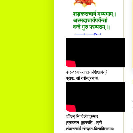
सदाशिवसमारम्भां
शङ्कराचार्य मध्यमाम्।
अस्मदाचार्यपर्यन्तां
वन्दे गुरु परम्पराम् ॥
आस्तां तावदियं
प्रसूतिसमये दुर्वारशूलव्यथा
नैरुच्यं तनुशोषणं मलमयी
शय्या च सांवत्सरी ।
एकस्यापि न गर्भ-भार-भरण-
क्लेशस्य यस्याः क्षमो
दातुं निष्कृतिमुन्नतोऽपि
केरळस्य प्राक्तन-शिक्षामंत्री
तनयस्तस्यैः जनन्यै
प्रोफ. सी रवीन्द्रनाथ:
नमः॥–
डॉ.एम् सि.दिलीपकुमारः
(प्राक्तन-कुलपतिः, श्री
शंकराचार्य संस्कृत-विश्वविद्यालयः