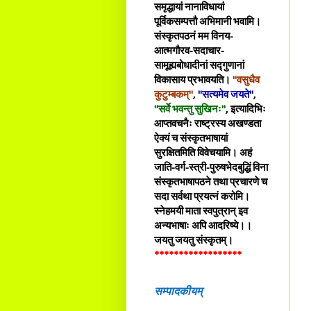
समृद्धायां नानाविधायां
पूर्विकसम्पत्तौ अभिमानी भवामि।
संस्कृतपठनं मम विनय-
आत्मगौरव-सदाचार-
सामूह्यबोधादीनां सद्गुणानां
विकासाय प्रभावयति।
"वसुधैव
कुटुम्बकम्"
,
"सत्यमेव जयते"
,
"सर्वे भवन्तु सुखिनः"
, इत्यादिभिः
आप्तवचनैः राष्ट्रस्य अखण्डता
ऐक्यं च संस्कृतभाषायां
सुरक्षितमिति विवेचयामि। अहं
जाति-वर्ग-स्त्री-पुरुषभेदबुद्धिं विना
संस्कृतभाषापठने तथा प्रचारणे च
सदा सर्वथा प्रयत्नं करोमि।
स्नेहमयी माता स्वपुत्रान् इव
अन्यभाषाः अपि आदरिष्ये।।
जयतु जयतु संस्कृतम्।
******************
सम्पादकीयम्