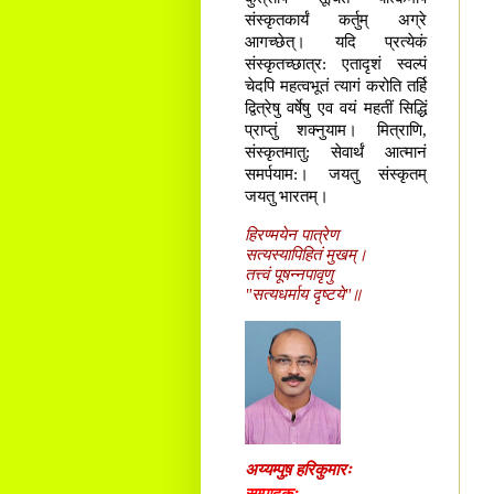
संस्कृतकार्यं कर्तुम् अग्रे
आगच्छेत्। यदि प्रत्येकं
संस्कृतच्छात्र: एतादृशं स्वल्पं
चेदपि महत्वभूतं त्यागं करोति तर्हि
द्वित्रेषु वर्षेषु एव वयं महतीं सिद्धिं
प्राप्तुं शक्नुयाम। मित्राणि,
संस्कृतमातु: सेवार्थं आत्मानं
समर्पयाम:। जयतु संस्कृतम्
जयतु भारतम्।
हिरण्मयेन पात्रेण
सत्यस्यापिहितं मुखम्।
तत्त्वं पूषन्नपावृणु
"सत्यधर्माय दृष्टये"॥
अय्यम्पुष़ हरिकुमारः