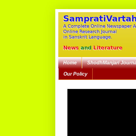
Home
ShodhManjari Journa
Our Policy