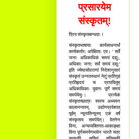
प्रसारयेम
संस्कृतम्!
प्रिय संस्कृतबान्धवाः !
संस्कृतभाषायाः कार्यसाधनार्थं
कार्यकर्तार: अपेक्षिता: एव। ' सर्वे
जनाः अधिकाधिकं समयं दद्यु:,
अधिका: जना: सर्वं समयं दद्यु:'
इति ज्येष्ठसोदराणां निदेशानुसारं
संस्कृतं उन्नतस्थानं नेतुं प्रतिगृहं
प्रतिहृदयं च प्रापयितुम्
अधिकाधिकाः युवानः पूर्णं समयं
समर्पयेयुः। प्रत्येकं
संस्कृतच्छात्रः स्वस्य अध्ययन
कालानन्तरम्, उद्योगप्रवेशात्
पूर्वम् न्यूनातिन्यूनम् एकं वर्षं
संस्कृताय समर्पयेत्। वेतनेन
विना, अन्यव्यक्तिगत-आकाङ्क्षा
विना पूर्णसमर्पणभावेन भारते यत्र
कुत्रापि सूचितं यत्किमपि