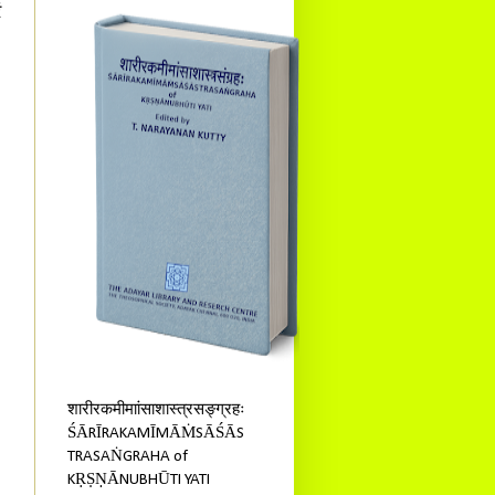
ं
शारीरकमीमाांसाशास्त्रसङ्ग्रहः
ŚĀRĪRAKAMĪMĀṀSĀŚĀS
TRASAṄGRAHA of
KṚṢṆĀNUBHŪTI YATI