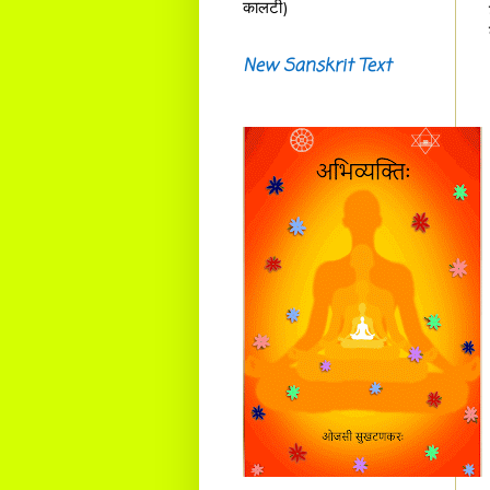
कालटी)
New Sanskrit Text