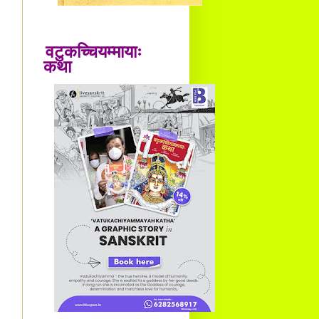
वटुकच्चियम्मायाः
कथा