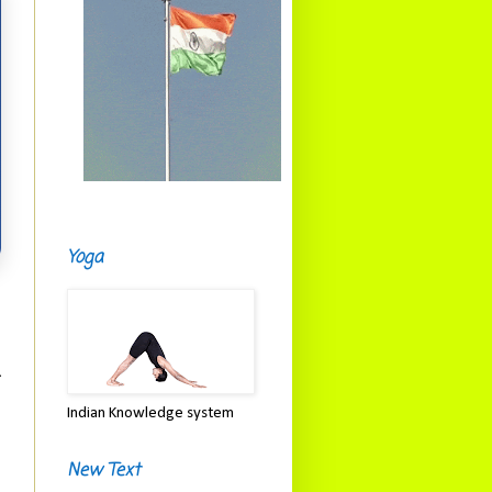
Yoga
ी
ः
Indian Knowledge system
ः
New Text
।