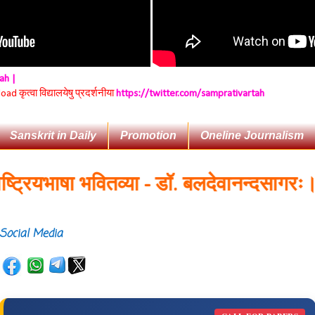
tah |
 कृत्वा विद्यालयेषु प्रदर्शनीया
https://twitter.com/samprativartah
Sanskrit in Daily
Promotion
Oneline Journalism
रियभाषा भवितव्या - डॉ. बलदेवानन्दसागरः।
Social Media