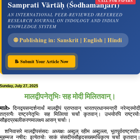
CALL FOR PAPERS
Samprati Vārtāḥ (Śodhamañjarī)
AN INTERNATIONAL PEER-REVIEWED /REFEREED
RESEARCH JOURNAL ON INDOLOGY AND INDIAN
KNOWLEDGE SYSTEM
🌐 Publishing in: Sanskrit | English | Hindi
📝 Submit Your Article Now
Sunday, July 27, 2025
मालद्वीपनेतृभिः सह मोदी मिलितवान्।
माले>
दिनद्वयसन्दर्शनार्थं मालद्वीपं प्राप्तवान् भारतप्रधानमन्त्री नरेन्द्रमोद
तत्रत्यैः राष्ट्रनेतृभिः सह मिलित्वा चर्चां कृतवान्। उभयोरपि राष्ट्रयो
सौहृदप्रबलीकरणमालक्ष्य आसन् चर्चाः।
शनिवासरे मालद्वीपसंसदः अध्यक्षः अब्दुल् रहीम अब्दुल्ला, भूतपूर्वराष्ट्रपति
मुहम्मज नषीदः इत्येतयोः साकं संसदीयसौहृदसख्यमधिकृत्य चर्चां कृतवान्