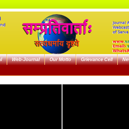
l
Web-Journal
Our Motto
Grievance Cell
Ne