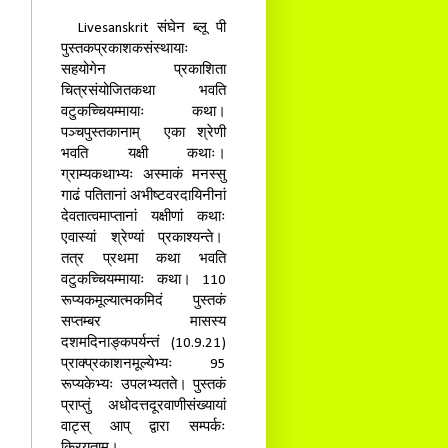
Livesanskrit संघेन ब्लू पी
पुस्तकप्रकाशकसंस्थायाः
सहयोगेन प्रकाशिता
चित्रसंयोजितकथा भवति
वटुकच्चियम्मायाः कथा।
पञ्चपुस्तकानाम् एका श्रेणी
भवति यक्षी कथाः।
ग्राम्यकथाभ्यः अस्माकं मनस्सु
गाढं पतितानां अभीष्टवरदायिनीनां
देवतात्वमाप्तानां यक्षीणां कथाः
एवास्यां श्रेण्यां प्रकाश्यन्ते।
तत्र प्रथमा कथा भवति
वटुकच्चियम्मायाः कथा। 110
रूप्यकमूल्यात्मकमिदं पुस्तकं
सप्तम्बर मासस्य
दशमदिनाङ्कपर्यन्तं (10.9.21)
प्राक्प्रकाशनमूल्येभ्यः 95
रूप्यकेभ्यः उपलभ्यतते। पुस्तकं
प्राप्तुं अधोदत्तदूरवाणीसंख्यायां
वाट्स् आप् द्वारा सम्पर्कः