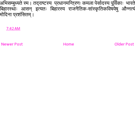
अभिसम्बुध्यते स्म। तद्राष्टस्य प्रधानमन्त्रिणः कमला पेर्सादस्य पूर्विकाः भारत
बिहारस्थाः आसन् इत्यतः बिहारस्य राजनैतिक-सांस्कृतिकविषयेषु औन्नत्य
मोदिना प्रशंसितम्।
at
7:42 AM
Newer Post
Home
Older Post