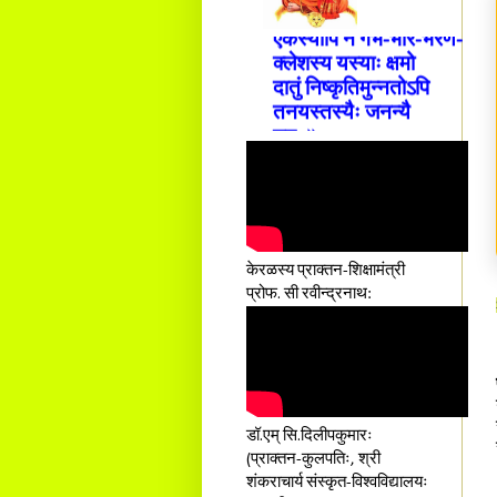
एकस्यापि न गर्भ-भार-भरण-
क्लेशस्य यस्याः क्षमो
दातुं निष्कृतिमुन्नतोऽपि
तनयस्तस्यैः जनन्यै
नमः॥–
केरळस्य प्राक्तन-शिक्षामंत्री
प्रोफ. सी रवीन्द्रनाथ:
डॉ.एम् सि.दिलीपकुमारः
(प्राक्तन-कुलपतिः, श्री
शंकराचार्य संस्कृत-विश्वविद्यालयः