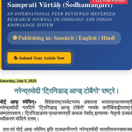
CALL FOR PAPERS
Samprati Vārtāḥ (Śodhamañjarī)
AN INTERNATIONAL PEER-REVIEWED /REFEREED
RESEARCH JOURNAL ON INDOLOGY AND INDIAN
KNOWLEDGE SYSTEM
🌐 Publishing in: Sanskrit | English | Hindi
📝 Submit Your Article Now
Saturday, July 5, 2025
नरेन्द्रमोदी 'ट्रिनिडाड् आन्ड् टोबैगो' राष्ट्रे।
पोर्ट् आफ् स्पेयिन्>
विदेशराष्ट्रपर्यटनस्य अंशतया भारतप्रधानमन्त्र
नरेन्द्रमोदी गतदिने 'ट्रिनिडाड् आन्ड् टोबैगो' नामके करीबियाद्वीपराष्ट्र
सम्प्राप्तवान्। ट्रिनिडाडस्य प्रधानमन्त्री कमला पेर्साद् इत्यस्याः नेतृत्वे उज्वल
स्वीकरणं मोदिने दत्तम्।
ततःपरं पोर्ट् आफ् स्पेयिन् इति राजधानीनगरे नरेन्द्रमोदी भारतीयजनसमाजम