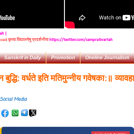
tah |
 कृत्वा विद्यालयेषु प्रदर्शनीया
https://twitter.com/samprativartah
Sanskrit in Daily
Promotion
Oneline Journalism
ि: वर्धते इति मतिमुन्नीय गवेषका:॥
व्यावहारिकप्
Social Media