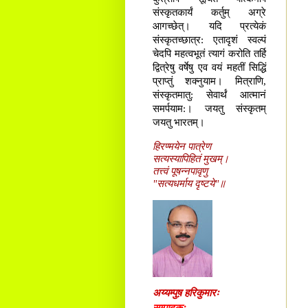
संस्कृतकार्यं कर्तुम् अग्रे
आगच्छेत्। यदि प्रत्येकं
संस्कृतच्छात्र: एतादृशं स्वल्पं
चेदपि महत्वभूतं त्यागं करोति तर्हि
द्वित्रेषु वर्षेषु एव वयं महतीं सिद्धिं
प्राप्तुं शक्नुयाम। मित्राणि,
संस्कृतमातु: सेवार्थं आत्मानं
समर्पयाम:। जयतु संस्कृतम्
जयतु भारतम्।
हिरण्मयेन पात्रेण
सत्यस्यापिहितं मुखम्।
तत्त्वं पूषन्नपावृणु
"सत्यधर्माय दृष्टये"॥
अय्यम्पुष़ हरिकुमारः