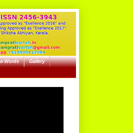
w Words
Gallery