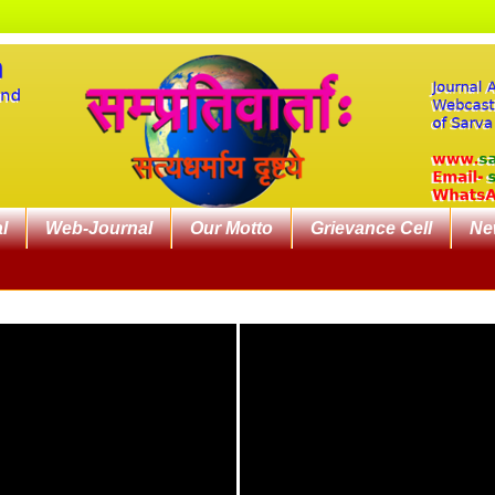
l
Web-Journal
Our Motto
Grievance Cell
Ne