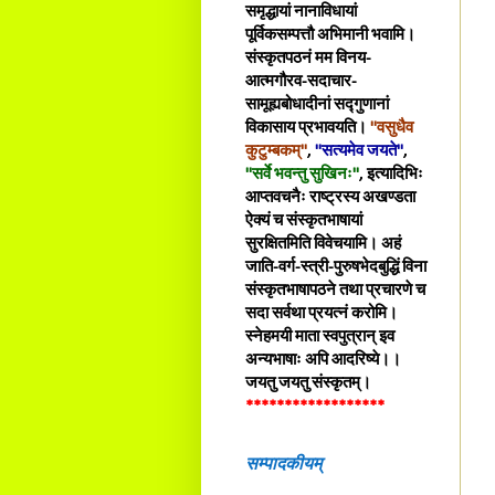
समृद्धायां नानाविधायां
पूर्विकसम्पत्तौ अभिमानी भवामि।
संस्कृतपठनं मम विनय-
आत्मगौरव-सदाचार-
सामूह्यबोधादीनां सद्गुणानां
विकासाय प्रभावयति।
"वसुधैव
कुटुम्बकम्"
,
"सत्यमेव जयते"
,
"सर्वे भवन्तु सुखिनः"
, इत्यादिभिः
आप्तवचनैः राष्ट्रस्य अखण्डता
ऐक्यं च संस्कृतभाषायां
सुरक्षितमिति विवेचयामि। अहं
जाति-वर्ग-स्त्री-पुरुषभेदबुद्धिं विना
संस्कृतभाषापठने तथा प्रचारणे च
सदा सर्वथा प्रयत्नं करोमि।
स्नेहमयी माता स्वपुत्रान् इव
अन्यभाषाः अपि आदरिष्ये।।
जयतु जयतु संस्कृतम्।
******************
सम्पादकीयम्