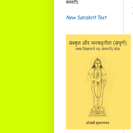
कालटी)
New Sanskrit Text