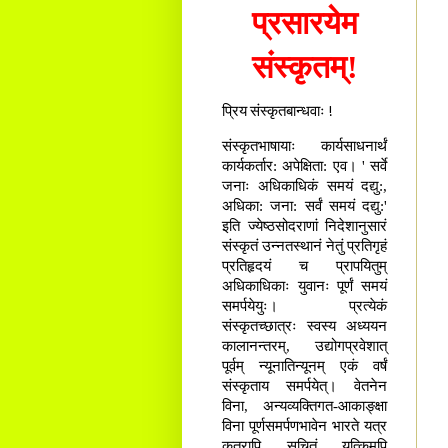
प्रसारयेम
संस्कृतम्!
प्रिय संस्कृतबान्धवाः !
संस्कृतभाषायाः कार्यसाधनार्थं
कार्यकर्तार: अपेक्षिता: एव। ' सर्वे
जनाः अधिकाधिकं समयं दद्यु:,
अधिका: जना: सर्वं समयं दद्यु:'
इति ज्येष्ठसोदराणां निदेशानुसारं
संस्कृतं उन्नतस्थानं नेतुं प्रतिगृहं
प्रतिहृदयं च प्रापयितुम्
अधिकाधिकाः युवानः पूर्णं समयं
समर्पयेयुः। प्रत्येकं
संस्कृतच्छात्रः स्वस्य अध्ययन
कालानन्तरम्, उद्योगप्रवेशात्
पूर्वम् न्यूनातिन्यूनम् एकं वर्षं
संस्कृताय समर्पयेत्। वेतनेन
विना, अन्यव्यक्तिगत-आकाङ्क्षा
विना पूर्णसमर्पणभावेन भारते यत्र
कुत्रापि सूचितं यत्किमपि