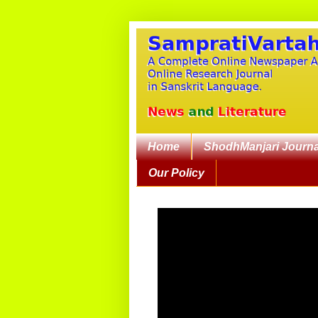
Home
ShodhManjari Journa
Our Policy