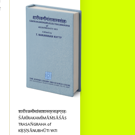
े
ं
शारीरकमीमाांसाशास्त्रसङ्ग्रहः
ŚĀRĪRAKAMĪMĀṀSĀŚĀS
TRASAṄGRAHA of
KṚṢṆĀNUBHŪTI YATI