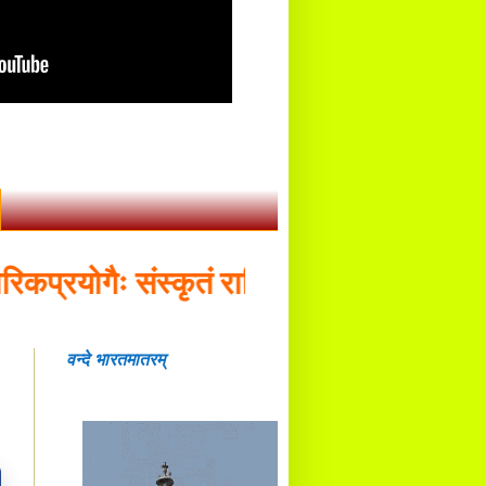
रयोगैः संस्कृतं राष्ट्रियभाषा भवितव्या - डॉ.
वन्दे भारतमातरम्