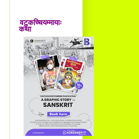
वटुकच्चियम्मायाः
कथा