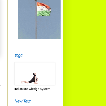
Yoga
ी
ं
Indian Knowledge system
ं
New Text
्