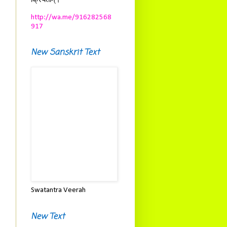
क्रियताम्।
http://wa.me/916282568
917
New Sanskrit Text
Swatantra Veerah
New Text