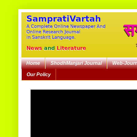
Home
ShodhManjari Journal
Web-Journ
Our Policy