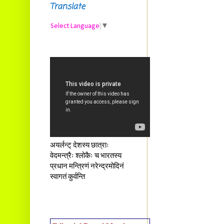
Translate
Select Language
▼
अयर्लन्ट् देशस्य छात्राः
वेदमन्त्रैः श्लोकैः च भारतस्य
प्रधान मन्त्रिणं नरेन्द्रमोदिनं
स्वागतं कुर्वन्ति