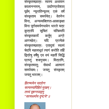
संस्कृतच्छात्रः स्वस्य अध्ययन
कालानन्तरम्, उद्योगप्रवेशात्
पूर्वम् न्यूनातिन्यूनम् एकं वर्षं
संस्कृताय समर्पयेत्। वेतनेन
विना, अन्यव्यक्तिगत-आकाङ्क्षा
विना पूर्णसमर्पणभावेन भारते यत्र
कुत्रापि सूचितं यत्किमपि
संस्कृतकार्यं कर्तुम् अग्रे
आगच्छेत्। यदि प्रत्येकं
संस्कृतच्छात्र: एतादृशं स्वल्पं
चेदपि महत्वभूतं त्यागं करोति तर्हि
द्वित्रेषु वर्षेषु एव वयं महतीं सिद्धिं
प्राप्तुं शक्नुयाम। मित्राणि,
संस्कृतमातु: सेवार्थं आत्मानं
समर्पयाम:। जयतु संस्कृतम्
जयतु भारतम्।
हिरण्मयेन पात्रेण
सत्यस्यापिहितं मुखम्।
तत्त्वं पूषन्नपावृणु
"सत्यधर्माय दृष्टये"॥