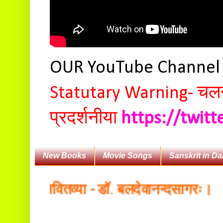
OUR YouTube Channe
Statutary Warning-
चलन 
प्रदर्शनीया
https://twit
New Books
Movie Songs
Sanskrit in Da
भाषा भवितव्या - डॉ. बलदेवानन्दसागरः।