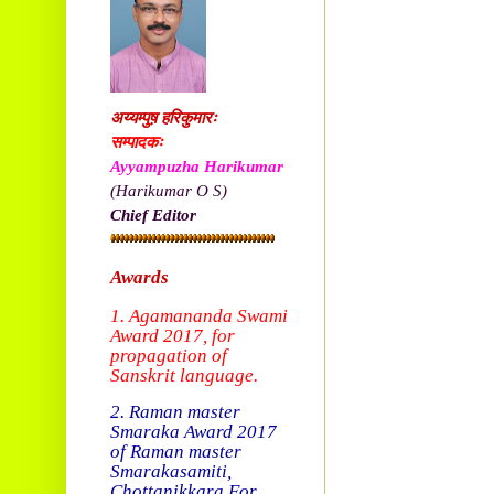
अय्यम्पुष़ हरिकुमारः
सम्पादकः
Ayyampuzha Harikumar
(Harikumar O S)
Chief Editor
Awards
1. Agamananda Swami
Award 2017, f
or
propagation of
Sanskrit language.
2. Raman master
Smaraka Award 2017
of Raman master
Smarakasamiti,
Chottanikkara.
For