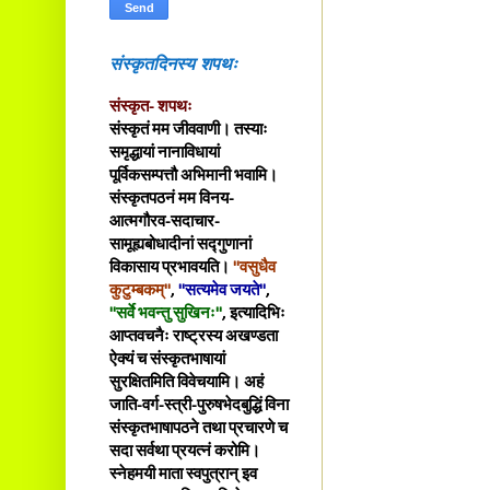
संस्कृतदिनस्य शपथः
संस्कृत- शपथः
संस्कृतं मम जीववाणी। तस्याः
समृद्धायां नानाविधायां
पूर्विकसम्पत्तौ अभिमानी भवामि।
संस्कृतपठनं मम विनय-
आत्मगौरव-सदाचार-
सामूह्यबोधादीनां सद्गुणानां
विकासाय प्रभावयति।
"वसुधैव
कुटुम्बकम्"
,
"सत्यमेव जयते"
,
"सर्वे भवन्तु सुखिनः"
, इत्यादिभिः
आप्तवचनैः राष्ट्रस्य अखण्डता
ऐक्यं च संस्कृतभाषायां
सुरक्षितमिति विवेचयामि। अहं
जाति-वर्ग-स्त्री-पुरुषभेदबुद्धिं विना
संस्कृतभाषापठने तथा प्रचारणे च
सदा सर्वथा प्रयत्नं करोमि।
स्नेहमयी माता स्वपुत्रान् इव