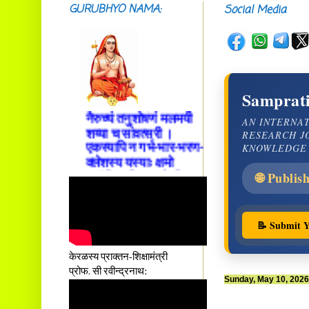
सदाशिवसमारम्भां
GURUBHYO NAMA:
Social Media
शङ्कराचार्य मध्यमाम्।
अस्मदाचार्यपर्यन्तां
वन्दे गुरु परम्पराम् ॥
आस्तां तावदियं
प्रसूतिसमये दुर्वारशूलव्यथा
Samprati
नैरुच्यं तनुशोषणं मलमयी
शय्या च सांवत्सरी ।
AN INTERNA
RESEARCH J
एकस्यापि न गर्भ-भार-भरण-
KNOWLEDGE
क्लेशस्य यस्याः क्षमो
दातुं निष्कृतिमुन्नतोऽपि
🌐 Publis
तनयस्तस्यैः जनन्यै
नमः॥–
📝 Submit Y
केरळस्य प्राक्तन-शिक्षामंत्री
प्रोफ. सी रवीन्द्रनाथ:
Sunday, May 10, 2026