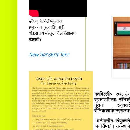
डॉ.एम् सि.दिलीपकुमारः
(प्राक्तन-कुलपतिः, श्री
शंकराचार्य संस्कृत-विश्वविद्यालयः
कालटी)
New Sanskrit Text
नवदिल्ली>
स्थलसेन
सुरक्षासमित्याः सैनिक
नूतनः संयुक्तसे
सैनिककार्यमन्त्रालय
वर्तमानीनः संयुक्त
निवर्त्तिष्यते। तत्स्थ