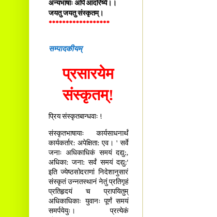
अन्यभाषाः अपि आदरिष्ये।।
जयतु जयतु संस्कृतम्।
******************
सम्पादकीयम्
प्रसारयेम
संस्कृतम्!
प्रिय संस्कृतबान्धवाः !
संस्कृतभाषायाः कार्यसाधनार्थं
कार्यकर्तार: अपेक्षिता: एव। ' सर्वे
जनाः अधिकाधिकं समयं दद्यु:,
अधिका: जना: सर्वं समयं दद्यु:'
इति ज्येष्ठसोदराणां निदेशानुसारं
संस्कृतं उन्नतस्थानं नेतुं प्रतिगृहं
प्रतिहृदयं च प्रापयितुम्
अधिकाधिकाः युवानः पूर्णं समयं
समर्पयेयुः। प्रत्येकं