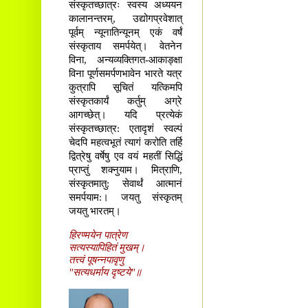
संस्कृतच्छात्रः स्वस्य अध्ययन
कालानन्तरम्, उद्योगप्रवेशात्
पूर्वम् न्यूनातिन्यूनम् एकं वर्षं
संस्कृताय समर्पयेत्। वेतनेन
विना, अन्यव्यक्तिगत-आकाङ्क्षा
विना पूर्णसमर्पणभावेन भारते यत्र
कुत्रापि सूचितं यत्किमपि
संस्कृतकार्यं कर्तुम् अग्रे
आगच्छेत्। यदि प्रत्येकं
संस्कृतच्छात्र: एतादृशं स्वल्पं
चेदपि महत्वभूतं त्यागं करोति तर्हि
द्वित्रेषु वर्षेषु एव वयं महतीं सिद्धिं
प्राप्तुं शक्नुयाम। मित्राणि,
संस्कृतमातु: सेवार्थं आत्मानं
समर्पयाम:। जयतु संस्कृतम्
जयतु भारतम्।
हिरण्मयेन पात्रेण
सत्यस्यापिहितं मुखम्।
तत्त्वं पूषन्नपावृणु
"सत्यधर्माय दृष्टये"॥