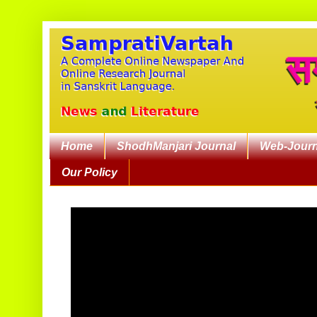
Home
ShodhManjari Journal
Web-Journ
Our Policy