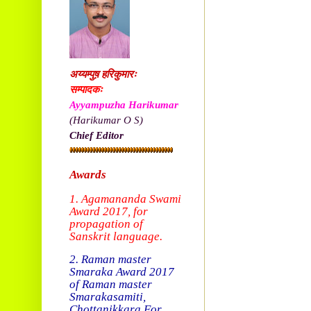
अय्यम्पुष़ हरिकुमारः
सम्पादकः
Ayyampuzha Harikumar
(Harikumar O S)
Chief Editor
Awards
1. Agamananda Swami
Award 2017, f
or
propagation of
Sanskrit language.
2. Raman master
Smaraka Award 2017
of Raman master
Smarakasamiti,
Chottanikkara.
For