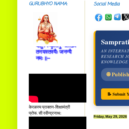
आस्तां तावदियं
GURUBHYO NAMA:
Social Media
प्रसूतिसमये दुर्वारशूलव्यथा
नैरुच्यं तनुशोषणं मलमयी
शय्या च सांवत्सरी ।
एकस्यापि न गर्भ-भार-भरण-
क्लेशस्य यस्याः क्षमो
Samprati
दातुं निष्कृतिमुन्नतोऽपि
तनयस्तस्यैः जनन्यै
AN INTERNA
नमः॥–
RESEARCH J
KNOWLEDGE
🌐 Publis
📝 Submit Y
केरळस्य प्राक्तन-शिक्षामंत्री
प्रोफ. सी रवीन्द्रनाथ:
Friday, May 29, 2026