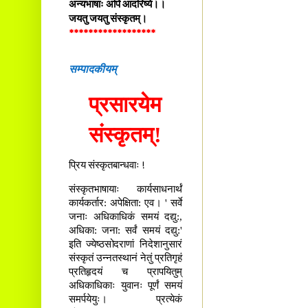
अन्यभाषाः अपि आदरिष्ये।।
जयतु जयतु संस्कृतम्।
******************
सम्पादकीयम्
प्रसारयेम
संस्कृतम्!
प्रिय संस्कृतबान्धवाः !
संस्कृतभाषायाः कार्यसाधनार्थं
कार्यकर्तार: अपेक्षिता: एव। ' सर्वे
जनाः अधिकाधिकं समयं दद्यु:,
अधिका: जना: सर्वं समयं दद्यु:'
इति ज्येष्ठसोदराणां निदेशानुसारं
संस्कृतं उन्नतस्थानं नेतुं प्रतिगृहं
प्रतिहृदयं च प्रापयितुम्
अधिकाधिकाः युवानः पूर्णं समयं
समर्पयेयुः। प्रत्येकं