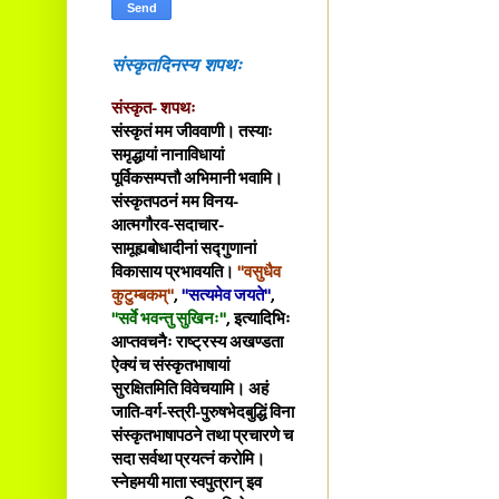
संस्कृतदिनस्य शपथः
संस्कृत- शपथः
संस्कृतं मम जीववाणी। तस्याः
समृद्धायां नानाविधायां
पूर्विकसम्पत्तौ अभिमानी भवामि।
संस्कृतपठनं मम विनय-
आत्मगौरव-सदाचार-
सामूह्यबोधादीनां सद्गुणानां
विकासाय प्रभावयति।
"वसुधैव
कुटुम्बकम्"
,
"सत्यमेव जयते"
,
"सर्वे भवन्तु सुखिनः"
, इत्यादिभिः
आप्तवचनैः राष्ट्रस्य अखण्डता
ऐक्यं च संस्कृतभाषायां
सुरक्षितमिति विवेचयामि। अहं
जाति-वर्ग-स्त्री-पुरुषभेदबुद्धिं विना
संस्कृतभाषापठने तथा प्रचारणे च
सदा सर्वथा प्रयत्नं करोमि।
स्नेहमयी माता स्वपुत्रान् इव