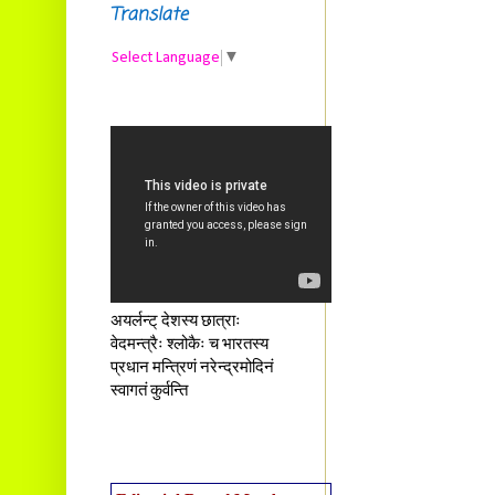
Translate
Select Language
▼
अयर्लन्ट् देशस्य छात्राः
वेदमन्त्रैः श्लोकैः च भारतस्य
प्रधान मन्त्रिणं नरेन्द्रमोदिनं
स्वागतं कुर्वन्ति