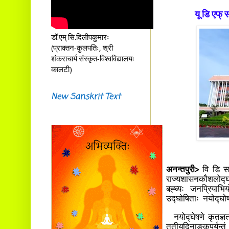
यू डि एफ्
डॉ.एम् सि.दिलीपकुमारः
(प्राक्तन-कुलपतिः, श्री
शंकराचार्य संस्कृत-विश्वविद्यालयः
कालटी)
New Sanskrit Text
अनन्तपुरी>
वि डि सती
राज्यशासनकौशलोद्घोष
बह्व्यः जनप्रियाभि
उद्घोषिताः नयोद्घोषण
नयोद्घेषणे कृतज्ञत
तृतीयदिनाङ्कपर्यन्