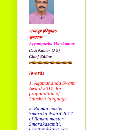
अय्यम्पुष़ हरिकुमारः
सम्पादकः
Ayyampuzha Harikumar
(Harikumar O S)
Chief Editor
Awards
1. Agamananda Swami
Award 2017, f
or
propagation of
Sanskrit language.
2. Raman master
Smaraka Award 2017
of Raman master
Smarakasamiti,
Chottanikkara.
For