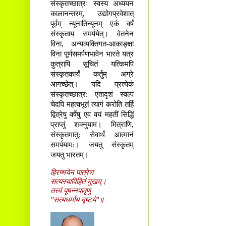
संस्कृतच्छात्रः स्वस्य अध्ययन
कालानन्तरम्, उद्योगप्रवेशात्
पूर्वम् न्यूनातिन्यूनम् एकं वर्षं
संस्कृताय समर्पयेत्। वेतनेन
विना, अन्यव्यक्तिगत-आकाङ्क्षा
विना पूर्णसमर्पणभावेन भारते यत्र
कुत्रापि सूचितं यत्किमपि
संस्कृतकार्यं कर्तुम् अग्रे
आगच्छेत्। यदि प्रत्येकं
संस्कृतच्छात्र: एतादृशं स्वल्पं
चेदपि महत्वभूतं त्यागं करोति तर्हि
द्वित्रेषु वर्षेषु एव वयं महतीं सिद्धिं
प्राप्तुं शक्नुयाम। मित्राणि,
संस्कृतमातु: सेवार्थं आत्मानं
समर्पयाम:। जयतु संस्कृतम्
जयतु भारतम्।
हिरण्मयेन पात्रेण
सत्यस्यापिहितं मुखम्।
तत्त्वं पूषन्नपावृणु
"सत्यधर्माय दृष्टये"॥