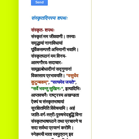
संस्कृतदिनस्य शपथः
संस्कृत- शपथः
संस्कृतं मम जीववाणी। तस्याः
समृद्धायां नानाविधायां
पूर्विकसम्पत्तौ अभिमानी भवामि।
संस्कृतपठनं मम विनय-
आत्मगौरव-सदाचार-
सामूह्यबोधादीनां सद्गुणानां
विकासाय प्रभावयति।
"वसुधैव
कुटुम्बकम्"
,
"सत्यमेव जयते"
,
"सर्वे भवन्तु सुखिनः"
, इत्यादिभिः
आप्तवचनैः राष्ट्रस्य अखण्डता
ऐक्यं च संस्कृतभाषायां
सुरक्षितमिति विवेचयामि। अहं
जाति-वर्ग-स्त्री-पुरुषभेदबुद्धिं विना
संस्कृतभाषापठने तथा प्रचारणे च
सदा सर्वथा प्रयत्नं करोमि।
स्नेहमयी माता स्वपुत्रान् इव