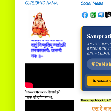
GURUBHYO NAMA:
Social Media
आस्तां तावदियं
प्रसूतिसमये दुर्वारशूलव्यथा
नैरुच्यं तनुशोषणं मलमयी
शय्या च सांवत्सरी ।
एकस्यापि न गर्भ-भार-भरण-
Samprati
क्लेशस्य यस्याः क्षमो
दातुं निष्कृतिमुन्नतोऽपि
AN INTERNA
तनयस्तस्यैः जनन्यै
RESEARCH J
नमः॥–
KNOWLEDGE
🌐 Publis
📝 Submit Y
केरळस्य प्राक्तन-शिक्षामंत्री
प्रोफ. सी रवीन्द्रनाथ:
Thursday, May 28, 20
एस् ऐ आर्