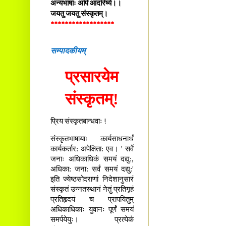
अन्यभाषाः अपि आदरिष्ये।।
जयतु जयतु संस्कृतम्।
******************
सम्पादकीयम्
प्रसारयेम
संस्कृतम्!
प्रिय संस्कृतबान्धवाः !
संस्कृतभाषायाः कार्यसाधनार्थं
कार्यकर्तार: अपेक्षिता: एव। ' सर्वे
जनाः अधिकाधिकं समयं दद्यु:,
अधिका: जना: सर्वं समयं दद्यु:'
इति ज्येष्ठसोदराणां निदेशानुसारं
संस्कृतं उन्नतस्थानं नेतुं प्रतिगृहं
प्रतिहृदयं च प्रापयितुम्
अधिकाधिकाः युवानः पूर्णं समयं
समर्पयेयुः। प्रत्येकं