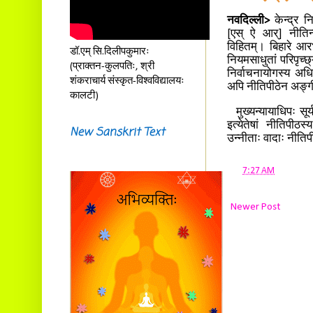
नवदिल्ली>
केन्द्र न
[एस् ऐ आर्] नीतिन्य
विहितम्। बिहारे आरभ
डॉ.एम् सि.दिलीपकुमारः
नियमसाधुतां परिपृच्
(प्राक्तन-कुलपतिः, श्री
निर्वाचनायोगस्य अध
शंकराचार्य संस्कृत-विश्वविद्यालयः
अपि नीतिपीठेन अङ्
कालटी)
मुख्यन्यायाधिपः सूर्य
इत्येतेषां नीतिपीठ
New Sanskrit Text
उन्नीताः वादाः नीति
at
7:27 AM
Newer Post