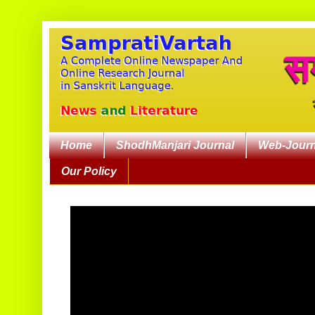
Home
ShodhManjari Journal
Web-Journ
Our Policy