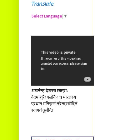
Translate
Select Language
▼
अयर्लन्ट् देशस्य छात्राः
वेदमन्त्रैः श्लोकैः च भारतस्य
प्रधान मन्त्रिणं नरेन्द्रमोदिनं
स्वागतं कुर्वन्ति