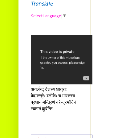
Translate
Select Language
▼
अयर्लन्ट् देशस्य छात्राः
वेदमन्त्रैः श्लोकैः च भारतस्य
प्रधान मन्त्रिणं नरेन्द्रमोदिनं
स्वागतं कुर्वन्ति