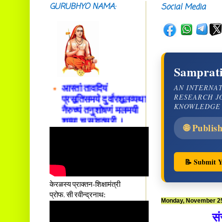
GURUBHYO NAMA:
Social Media
सदाशिवसमारम्भां
शङ्कराचार्य मध्यमाम्।
अस्मदाचार्यपर्यन्तां
वन्दे गुरु परम्पराम् ॥
Samprati
आस्तां तावदियं
AN INTERNA
प्रसूतिसमये दुर्वारशूलव्यथा
RESEARCH J
नैरुच्यं तनुशोषणं मलमयी
KNOWLEDGE
शय्या च सांवत्सरी ।
एकस्यापि न गर्भ-भार-भरण-
🌐 Publis
क्लेशस्य यस्याः क्षमो
दातुं निष्कृतिमुन्नतोऽपि
तनयस्तस्यैः जनन्यै
📝 Submit Y
नमः॥–
केरळस्य प्राक्तन-शिक्षामंत्री
प्रोफ. सी रवीन्द्रनाथ:
Monday, November 25
सं