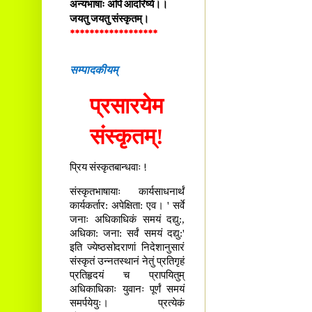
अन्यभाषाः अपि आदरिष्ये।।
जयतु जयतु संस्कृतम्।
******************
सम्पादकीयम्
प्रसारयेम
संस्कृतम्!
प्रिय संस्कृतबान्धवाः !
संस्कृतभाषायाः कार्यसाधनार्थं
कार्यकर्तार: अपेक्षिता: एव। ' सर्वे
जनाः अधिकाधिकं समयं दद्यु:,
अधिका: जना: सर्वं समयं दद्यु:'
इति ज्येष्ठसोदराणां निदेशानुसारं
संस्कृतं उन्नतस्थानं नेतुं प्रतिगृहं
प्रतिहृदयं च प्रापयितुम्
अधिकाधिकाः युवानः पूर्णं समयं
समर्पयेयुः। प्रत्येकं