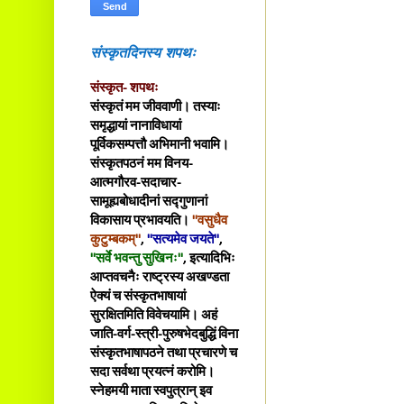
संस्कृतदिनस्य शपथः
संस्कृत- शपथः
संस्कृतं मम जीववाणी। तस्याः
समृद्धायां नानाविधायां
पूर्विकसम्पत्तौ अभिमानी भवामि।
संस्कृतपठनं मम विनय-
आत्मगौरव-सदाचार-
सामूह्यबोधादीनां सद्गुणानां
विकासाय प्रभावयति।
"वसुधैव
कुटुम्बकम्"
,
"सत्यमेव जयते"
,
"सर्वे भवन्तु सुखिनः"
, इत्यादिभिः
आप्तवचनैः राष्ट्रस्य अखण्डता
ऐक्यं च संस्कृतभाषायां
सुरक्षितमिति विवेचयामि। अहं
जाति-वर्ग-स्त्री-पुरुषभेदबुद्धिं विना
संस्कृतभाषापठने तथा प्रचारणे च
सदा सर्वथा प्रयत्नं करोमि।
स्नेहमयी माता स्वपुत्रान् इव