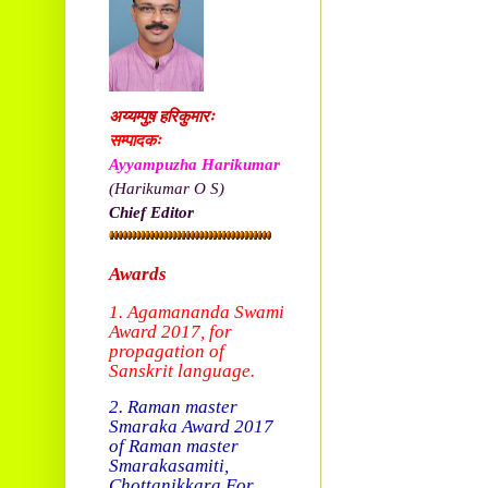
अय्यम्पुष़ हरिकुमारः
सम्पादकः
Ayyampuzha Harikumar
(Harikumar O S)
Chief Editor
Awards
1. Agamananda Swami
Award 2017, f
or
propagation of
Sanskrit language.
2. Raman master
Smaraka Award 2017
of Raman master
Smarakasamiti,
Chottanikkara.
For