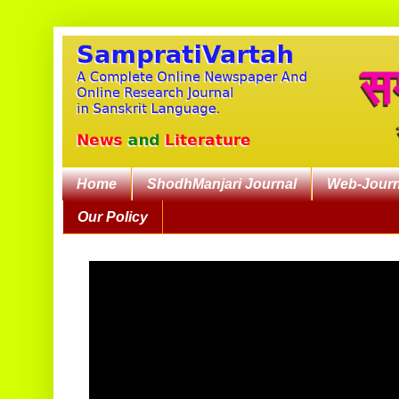
Home
ShodhManjari Journal
Web-Journ
Our Policy