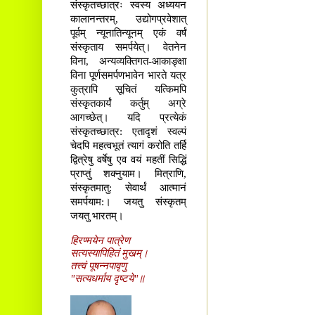
संस्कृतच्छात्रः स्वस्य अध्ययन
कालानन्तरम्, उद्योगप्रवेशात्
पूर्वम् न्यूनातिन्यूनम् एकं वर्षं
संस्कृताय समर्पयेत्। वेतनेन
विना, अन्यव्यक्तिगत-आकाङ्क्षा
विना पूर्णसमर्पणभावेन भारते यत्र
कुत्रापि सूचितं यत्किमपि
संस्कृतकार्यं कर्तुम् अग्रे
आगच्छेत्। यदि प्रत्येकं
संस्कृतच्छात्र: एतादृशं स्वल्पं
चेदपि महत्वभूतं त्यागं करोति तर्हि
द्वित्रेषु वर्षेषु एव वयं महतीं सिद्धिं
प्राप्तुं शक्नुयाम। मित्राणि,
संस्कृतमातु: सेवार्थं आत्मानं
समर्पयाम:। जयतु संस्कृतम्
जयतु भारतम्।
हिरण्मयेन पात्रेण
सत्यस्यापिहितं मुखम्।
तत्त्वं पूषन्नपावृणु
"सत्यधर्माय दृष्टये"॥