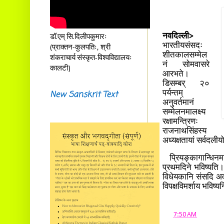
नवदिल्ली>
डॉ.एम् सि.दिलीपकुमारः
भारतीयसंसदः
(प्राक्तन-कुलपतिः, श्री
शीतकालसम्मेल
शंकराचार्य संस्कृत-विश्वविद्यालयः
नं सोमवासरे
कालटी)
आरभते।
डिसम्बर् २०
New Sanskrit Text
पर्यन्तम्
अनुवर्तमानं
सम्मेलनमालक्ष्य
रक्षामन्त्रिणः
राजनाथसिंहस्य
अध्यक्षतायां सर्वदलीय
प्रियङ्कागान्धिनमभ
प्रथमदिने भविष्यति।
विधेयकानि संसदि अवता
विपक्षविमर्शाय भविष्यन
at
7:50 AM