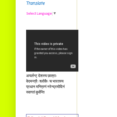
Translate
Select Language
▼
अयर्लन्ट् देशस्य छात्राः
वेदमन्त्रैः श्लोकैः च भारतस्य
प्रधान मन्त्रिणं नरेन्द्रमोदिनं
स्वागतं कुर्वन्ति