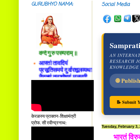
GURUBHYO NAMA:
Social Media
सदाशिवसमारम्भां
शङ्कराचार्य मध्यमाम्।
अस्मदाचार्यपर्यन्तां
Samprati
वन्दे गुरु परम्पराम् ॥
AN INTERNA
आस्तां तावदियं
RESEARCH J
प्रसूतिसमये दुर्वारशूलव्यथा
KNOWLEDGE
नैरुच्यं तनुशोषणं मलमयी
शय्या च सांवत्सरी ।
🌐 Publis
एकस्यापि न गर्भ-भार-भरण-
क्लेशस्य यस्याः क्षमो
दातुं निष्कृतिमुन्नतोऽपि
📝 Submit Y
तनयस्तस्यैः जनन्यै
नमः॥–
केरळस्य प्राक्तन-शिक्षामंत्री
प्रोफ. सी रवीन्द्रनाथ:
Tuesday, February 3,
भारतं विरु