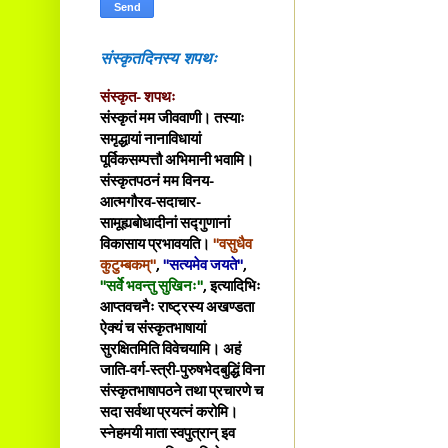
संस्कृतदिनस्य शपथः
संस्कृत- शपथः
संस्कृतं मम जीववाणी। तस्याः
समृद्धायां नानाविधायां
पूर्विकसम्पत्तौ अभिमानी भवामि।
संस्कृतपठनं मम विनय-
आत्मगौरव-सदाचार-
सामूह्यबोधादीनां सद्गुणानां
विकासाय प्रभावयति।
"वसुधैव
कुटुम्बकम्"
,
"सत्यमेव जयते"
,
"सर्वे भवन्तु सुखिनः"
, इत्यादिभिः
आप्तवचनैः राष्ट्रस्य अखण्डता
ऐक्यं च संस्कृतभाषायां
सुरक्षितमिति विवेचयामि। अहं
जाति-वर्ग-स्त्री-पुरुषभेदबुद्धिं विना
संस्कृतभाषापठने तथा प्रचारणे च
सदा सर्वथा प्रयत्नं करोमि।
स्नेहमयी माता स्वपुत्रान् इव