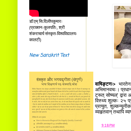
डॉ.एम् सि.दिलीपकुमारः
(प्राक्तन-कुलपतिः, श्री
शंकराचार्य संस्कृत-विश्वविद्यालयः
कालटी)
New Sanskrit Text
वाषिङ्टणः>
भारतेन 
अभिमानवचः। प्रधानमन्
ट्रूत् सोष्यल्' द्वार
विरुध्य शुल्कः २५ प
प्रत्युत, शुल्कन्यूनी
व्याहृतवान् तथापि व्
at
9:18 PM