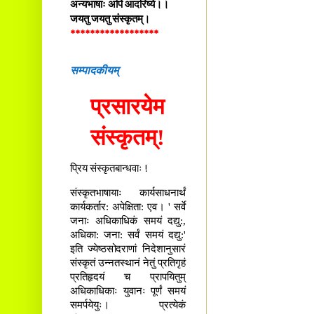
अन्यभाषाः अपि आदरिष्ये।।
जयतु जयतु संस्कृतम्।
******************
सम्पादकीयम्
प्रसारयेम
संस्कृतम्!
प्रिय संस्कृतबान्धवाः !
संस्कृतभाषायाः कार्यसाधनार्थं
कार्यकर्तार: अपेक्षिता: एव। ' सर्वे
जनाः अधिकाधिकं समयं दद्यु:,
अधिका: जना: सर्वं समयं दद्यु:'
इति ज्येष्ठसोदराणां निदेशानुसारं
संस्कृतं उन्नतस्थानं नेतुं प्रतिगृहं
प्रतिहृदयं च प्रापयितुम्
अधिकाधिकाः युवानः पूर्णं समयं
समर्पयेयुः। प्रत्येकं