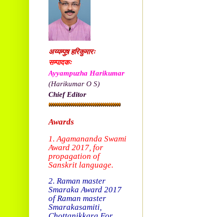
अय्यम्पुष़ हरिकुमारः
सम्पादकः
Ayyampuzha Harikumar
(Harikumar O S)
Chief Editor
Awards
1. Agamananda Swami
Award 2017, f
or
propagation of
Sanskrit language.
2. Raman master
Smaraka Award 2017
of Raman master
Smarakasamiti,
Chottanikkara.
For