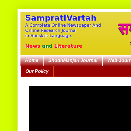
Home
ShodhManjari Journal
Web-Journ
Our Policy