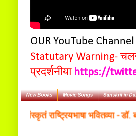
OUR YouTube Channe
Statutary Warning-
चलन 
प्रदर्शनीया
https://twit
New Books
Movie Songs
Sanskrit in Da
ैः संस्कृतं राष्ट्रियभाषा भवितव्या - डॉ. बलद