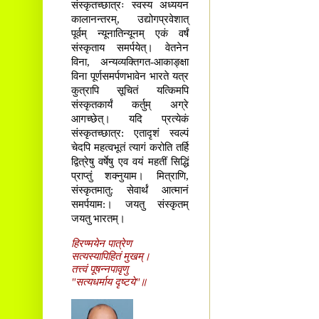
संस्कृतच्छात्रः स्वस्य अध्ययन
कालानन्तरम्, उद्योगप्रवेशात्
पूर्वम् न्यूनातिन्यूनम् एकं वर्षं
संस्कृताय समर्पयेत्। वेतनेन
विना, अन्यव्यक्तिगत-आकाङ्क्षा
विना पूर्णसमर्पणभावेन भारते यत्र
कुत्रापि सूचितं यत्किमपि
संस्कृतकार्यं कर्तुम् अग्रे
आगच्छेत्। यदि प्रत्येकं
संस्कृतच्छात्र: एतादृशं स्वल्पं
चेदपि महत्वभूतं त्यागं करोति तर्हि
द्वित्रेषु वर्षेषु एव वयं महतीं सिद्धिं
प्राप्तुं शक्नुयाम। मित्राणि,
संस्कृतमातु: सेवार्थं आत्मानं
समर्पयाम:। जयतु संस्कृतम्
जयतु भारतम्।
हिरण्मयेन पात्रेण
सत्यस्यापिहितं मुखम्।
तत्त्वं पूषन्नपावृणु
"सत्यधर्माय दृष्टये"॥