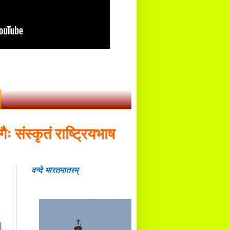
स्कृतं राष्ट्रियभाषा भवितव्या - डॉ. बलदेवानन
वन्दे भारतमातरम्