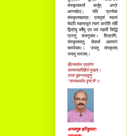
संस्कृतकार्यं कर्तुम् अग्रे
आगच्छेत्। यदि प्रत्येकं
संस्कृतच्छात्र: एतादृशं स्वल्पं
चेदपि महत्वभूतं त्यागं करोति तर्हि
द्वित्रेषु वर्षेषु एव वयं महतीं सिद्धिं
प्राप्तुं शक्नुयाम। मित्राणि,
संस्कृतमातु: सेवार्थं आत्मानं
समर्पयाम:। जयतु संस्कृतम्
जयतु भारतम्।
हिरण्मयेन पात्रेण
सत्यस्यापिहितं मुखम्।
तत्त्वं पूषन्नपावृणु
"सत्यधर्माय दृष्टये"॥
अय्यम्पुष़ हरिकुमारः