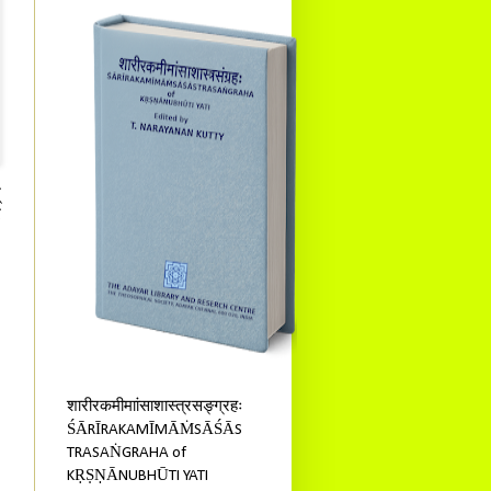
्
ं
शारीरकमीमाांसाशास्त्रसङ्ग्रहः
ŚĀRĪRAKAMĪMĀṀSĀŚĀS
TRASAṄGRAHA of
KṚṢṆĀNUBHŪTI YATI