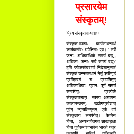
प्रसारयेम
संस्कृतम्!
प्रिय संस्कृतबान्धवाः !
संस्कृतभाषायाः कार्यसाधनार्थं
कार्यकर्तार: अपेक्षिता: एव। ' सर्वे
जनाः अधिकाधिकं समयं दद्यु:,
अधिका: जना: सर्वं समयं दद्यु:'
इति ज्येष्ठसोदराणां निदेशानुसारं
संस्कृतं उन्नतस्थानं नेतुं प्रतिगृहं
प्रतिहृदयं च प्रापयितुम्
अधिकाधिकाः युवानः पूर्णं समयं
समर्पयेयुः। प्रत्येकं
संस्कृतच्छात्रः स्वस्य अध्ययन
कालानन्तरम्, उद्योगप्रवेशात्
पूर्वम् न्यूनातिन्यूनम् एकं वर्षं
संस्कृताय समर्पयेत्। वेतनेन
विना, अन्यव्यक्तिगत-आकाङ्क्षा
विना पूर्णसमर्पणभावेन भारते यत्र
कुत्रापि सूचितं यत्किमपि