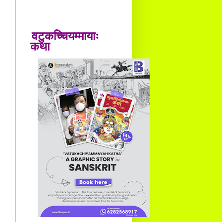
वटुकच्चियम्मायाः
कथा