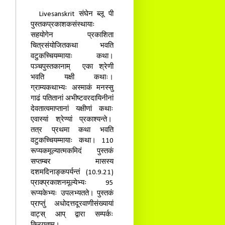
Livesanskrit संघेन ब्लू पी
पुस्तकप्रकाशकसंस्थायाः
सहयोगेन प्रकाशिता
चित्रसंयोजितकथा भवति
वटुकच्चियम्मायाः कथा।
पञ्चपुस्तकानाम् एका श्रेणी
भवति यक्षी कथाः।
ग्राम्यकथाभ्यः अस्माकं मनस्सु
गाढं पतितानां अभीष्टवरदायिनीनां
देवतात्वमाप्तानां यक्षीणां कथाः
एवास्यां श्रेण्यां प्रकाश्यन्ते।
तत्र प्रथमा कथा भवति
वटुकच्चियम्मायाः कथा। 110
रूप्यकमूल्यात्मकमिदं पुस्तकं
सप्तम्बर मासस्य
दशमदिनाङ्कपर्यन्तं (10.9.21)
प्राक्प्रकाशनमूल्येभ्यः 95
रूप्यकेभ्यः उपलभ्यतते। पुस्तकं
प्राप्तुं अधोदत्तदूरवाणीसंख्यायां
वाट्स् आप् द्वारा सम्पर्कः