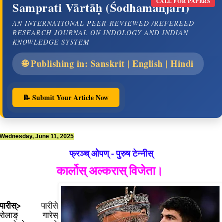
CALL FOR PAPERS
Samprati Vārtāḥ (Śodhamañjarī)
AN INTERNATIONAL PEER-REVIEWED /REFEREED
RESEARCH JOURNAL ON INDOLOGY AND INDIAN
KNOWLEDGE SYSTEM
🌐 Publishing in: Sanskrit | English | Hindi
📝 Submit Your Article Now
Wednesday, June 11, 2025
फ्रञ्च् ओपण् - पुरुष टेन्नीस्
कार्लोस् अल्करास् विजेता।
पारीस्>
पारीसे
रोलाङ् गारेस्