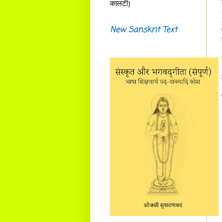
कालटी)
New Sanskrit Text