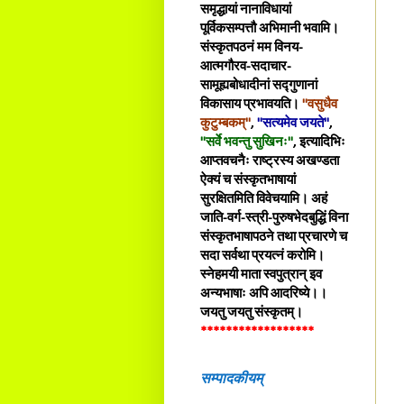
समृद्धायां नानाविधायां
पूर्विकसम्पत्तौ अभिमानी भवामि।
संस्कृतपठनं मम विनय-
आत्मगौरव-सदाचार-
सामूह्यबोधादीनां सद्गुणानां
विकासाय प्रभावयति।
"वसुधैव
कुटुम्बकम्"
,
"सत्यमेव जयते"
,
"सर्वे भवन्तु सुखिनः"
, इत्यादिभिः
आप्तवचनैः राष्ट्रस्य अखण्डता
ऐक्यं च संस्कृतभाषायां
सुरक्षितमिति विवेचयामि। अहं
जाति-वर्ग-स्त्री-पुरुषभेदबुद्धिं विना
संस्कृतभाषापठने तथा प्रचारणे च
सदा सर्वथा प्रयत्नं करोमि।
स्नेहमयी माता स्वपुत्रान् इव
अन्यभाषाः अपि आदरिष्ये।।
जयतु जयतु संस्कृतम्।
******************
सम्पादकीयम्