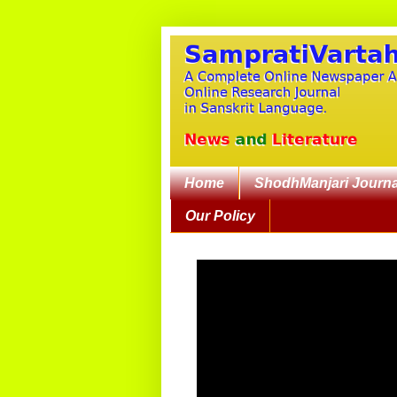
Home
ShodhManjari Journa
Our Policy