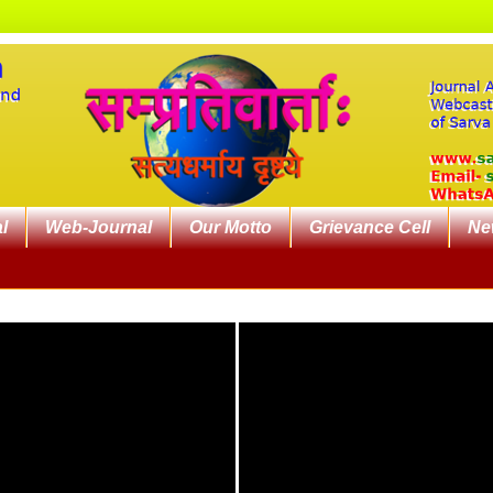
l
Web-Journal
Our Motto
Grievance Cell
Ne