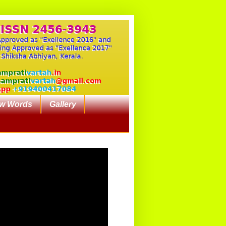
w Words
Gallery