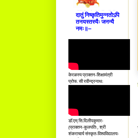
क्लेशस्य यस्याः क्षमो
दातुं निष्कृतिमुन्नतोऽपि
तनयस्तस्यैः जनन्यै
नमः॥–
केरळस्य प्राक्तन-शिक्षामंत्री
प्रोफ. सी रवीन्द्रनाथ:
डॉ.एम् सि.दिलीपकुमारः
(प्राक्तन-कुलपतिः, श्री
शंकराचार्य संस्कृत-विश्वविद्यालयः