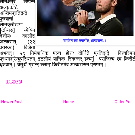
लानक्षेत्रे सम्पन्ने
अत्युत्कृष्टे
अन्तिमप्रतिद्वन्द्वे
पुरुषाणां
लानक्रीडायां
[टेन्निस्] स्पेयिन्
देशीयः कार्लोस्
चषकेन सह कार्लोस् अल्करासः।
अल्करास् (२२
वयस्कः) विजेता
अभवत्। २९ निमेषाधिक पञ्च होराः दीर्घिते प्रतिद्वन्द्वे विश्वस्मिन
प्रथमश्रेण्युपस्थितम् इटलीयं यानिक् स्किन्नर् इत्यमुं पराजित्य एव किरीट
धृतवान्। चतुर्थं 'ग्रान्ड् स्लाम्' किरीटमेव अल्करासेन प्राप्तम्।
at
12:25 PM
Newer Post
Home
Older Post