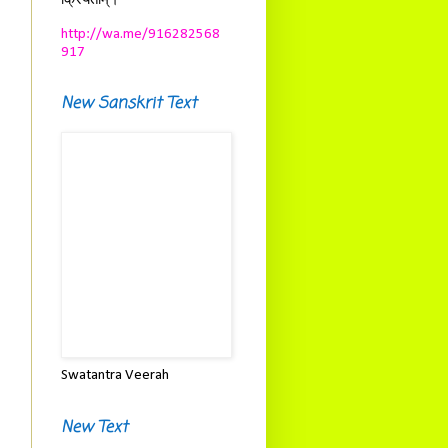
क्रियताम्।
http://wa.me/916282568
917
New Sanskrit Text
Swatantra Veerah
New Text