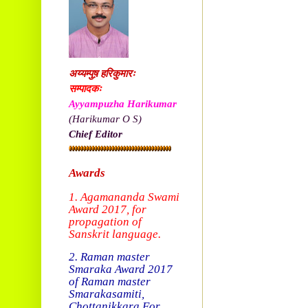
अय्यम्पुष़ हरिकुमारः
सम्पादकः
Ayyampuzha Harikumar
(Harikumar O S)
Chief Editor
Awards
1. Agamananda Swami
Award 2017, f
or
propagation of
Sanskrit language.
2. Raman master
Smaraka Award 2017
of Raman master
Smarakasamiti,
Chottanikkara.
For