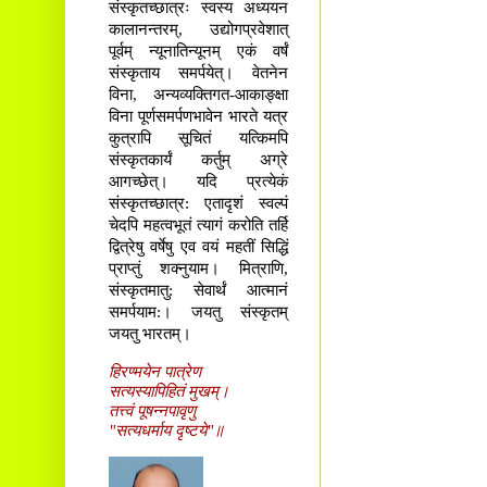
संस्कृतच्छात्रः स्वस्य अध्ययन
कालानन्तरम्, उद्योगप्रवेशात्
पूर्वम् न्यूनातिन्यूनम् एकं वर्षं
संस्कृताय समर्पयेत्। वेतनेन
विना, अन्यव्यक्तिगत-आकाङ्क्षा
विना पूर्णसमर्पणभावेन भारते यत्र
कुत्रापि सूचितं यत्किमपि
संस्कृतकार्यं कर्तुम् अग्रे
आगच्छेत्। यदि प्रत्येकं
संस्कृतच्छात्र: एतादृशं स्वल्पं
चेदपि महत्वभूतं त्यागं करोति तर्हि
द्वित्रेषु वर्षेषु एव वयं महतीं सिद्धिं
प्राप्तुं शक्नुयाम। मित्राणि,
संस्कृतमातु: सेवार्थं आत्मानं
समर्पयाम:। जयतु संस्कृतम्
जयतु भारतम्।
हिरण्मयेन पात्रेण
सत्यस्यापिहितं मुखम्।
तत्त्वं पूषन्नपावृणु
"सत्यधर्माय दृष्टये"॥