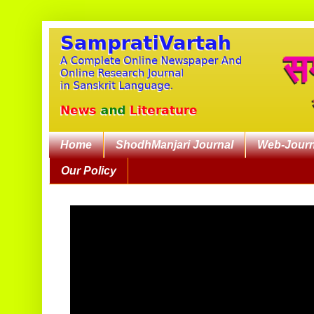
Home
ShodhManjari Journal
Web-Journ
Our Policy