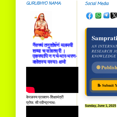
GURUBHYO NAMA:
Social Media
सदाशिवसमारम्भां
शङ्कराचार्य मध्यमाम्।
अस्मदाचार्यपर्यन्तां
वन्दे गुरु परम्पराम् ॥
आस्तां तावदियं
प्रसूतिसमये दुर्वारशूलव्यथा
Samprati
नैरुच्यं तनुशोषणं मलमयी
AN INTERNA
शय्या च सांवत्सरी ।
RESEARCH J
एकस्यापि न गर्भ-भार-भरण-
KNOWLEDGE
क्लेशस्य यस्याः क्षमो
दातुं निष्कृतिमुन्नतोऽपि
🌐 Publis
तनयस्तस्यैः जनन्यै
नमः॥–
📝 Submit Y
केरळस्य प्राक्तन-शिक्षामंत्री
प्रोफ. सी रवीन्द्रनाथ:
Sunday, June 1, 2025