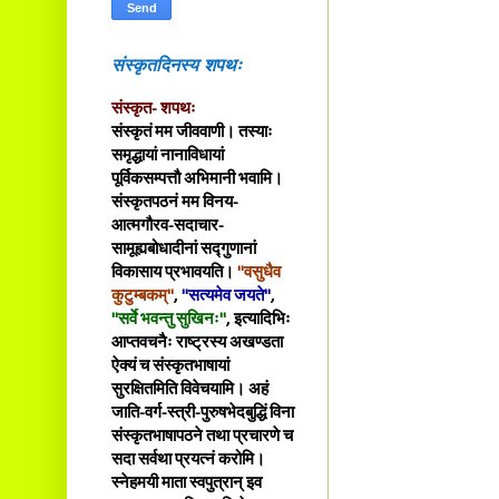
संस्कृतदिनस्य शपथः
संस्कृत- शपथः
संस्कृतं मम जीववाणी। तस्याः
समृद्धायां नानाविधायां
पूर्विकसम्पत्तौ अभिमानी भवामि।
संस्कृतपठनं मम विनय-
आत्मगौरव-सदाचार-
सामूह्यबोधादीनां सद्गुणानां
विकासाय प्रभावयति।
"वसुधैव
कुटुम्बकम्"
,
"सत्यमेव जयते"
,
"सर्वे भवन्तु सुखिनः"
, इत्यादिभिः
आप्तवचनैः राष्ट्रस्य अखण्डता
ऐक्यं च संस्कृतभाषायां
सुरक्षितमिति विवेचयामि। अहं
जाति-वर्ग-स्त्री-पुरुषभेदबुद्धिं विना
संस्कृतभाषापठने तथा प्रचारणे च
सदा सर्वथा प्रयत्नं करोमि।
स्नेहमयी माता स्वपुत्रान् इव