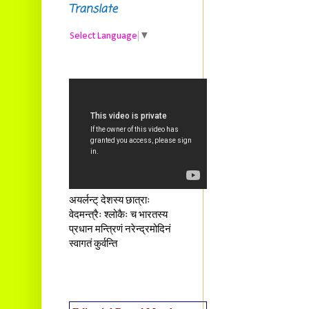
Translate
Select Language
▼
अयर्लन्ट् देशस्य छात्राः
वेदमन्त्रैः श्लोकैः च भारतस्य
प्रधान मन्त्रिणं नरेन्द्रमोदिनं
स्वागतं कुर्वन्ति