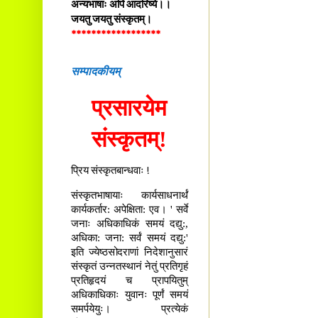
अन्यभाषाः अपि आदरिष्ये।।
जयतु जयतु संस्कृतम्।
******************
सम्पादकीयम्
प्रसारयेम
संस्कृतम्!
प्रिय संस्कृतबान्धवाः !
संस्कृतभाषायाः कार्यसाधनार्थं
कार्यकर्तार: अपेक्षिता: एव। ' सर्वे
जनाः अधिकाधिकं समयं दद्यु:,
अधिका: जना: सर्वं समयं दद्यु:'
इति ज्येष्ठसोदराणां निदेशानुसारं
संस्कृतं उन्नतस्थानं नेतुं प्रतिगृहं
प्रतिहृदयं च प्रापयितुम्
अधिकाधिकाः युवानः पूर्णं समयं
समर्पयेयुः। प्रत्येकं