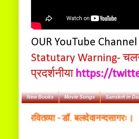
OUR YouTube Channe
Statutary Warning-
चलन 
प्रदर्शनीया
https://twit
New Books
Movie Songs
Sanskrit in Da
यभाषा भवितव्या - डॉ. बलदेवानन्दसागरः।