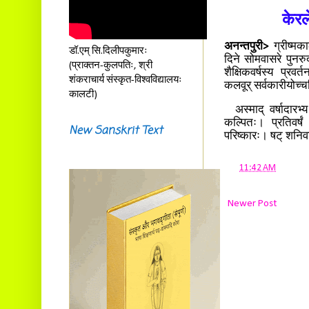
केरल
अनन्तपुरी>
ग्रीष्मका
डॉ.एम् सि.दिलीपकुमारः
दिने सोमवासरे पुनरुद
(प्राक्तन-कुलपतिः, श्री
शैक्षिकवर्षस्य प्रवर
शंकराचार्य संस्कृत-विश्वविद्यालयः
कलवूर् सर्वकारीयोच्च
कालटी)
अस्माद् वर्षादारभ्
कल्पितः। प्रतिवर्ष
New Sanskrit Text
परिष्कारः। षट् शनिवा
at
11:42 AM
Newer Post