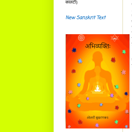
कालटी)
New Sanskrit Text