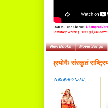
OUR YouTube Channel
1. SampratiVar
Statutary Warning-
चलन मुद्रिका download
New Books
Movie Songs
का:॥
व्यावहारिकप्रयोगैः संस्कृतं राष्ट्रियभाष
GURUBHYO NAMA:
सदाशिवसमारम्भां