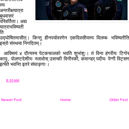
स्य
अन्तरीक्षयात्रा
बुधवासरं
परिवर्तिता। अद्य
यात्राभविष्यती
ति
उद्घोषितमासीत्। किन्तु हीनपर्यावरणेन एकदिवसीयस्य विलम्बः भविष्यतीत
इस्रो संस्थया निगदितम्।
आक्सियं ४ दौत्यस्य पेटकचालको भवति शुभांशुः। तं विना हंगरीयः टिगोर
कापुः, पोलण्टदेशीयः स्लावोस् उसन्की विनीस्की, कमान्डर् पदीयः पेग्गी विट्सण
इत्येते भवन्ति इतरे संघाङ्गाः।
at
8:30 AM
Newer Post
Home
Older Post