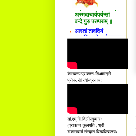
शङ्कराचार्य मध्यमाम्।
अस्मदाचार्यपर्यन्तां
वन्दे गुरु परम्पराम् ॥
आस्तां तावदियं
प्रसूतिसमये दुर्वारशूलव्यथा
नैरुच्यं तनुशोषणं मलमयी
शय्या च सांवत्सरी ।
एकस्यापि न गर्भ-भार-भरण-
क्लेशस्य यस्याः क्षमो
दातुं निष्कृतिमुन्नतोऽपि
तनयस्तस्यैः जनन्यै
केरळस्य प्राक्तन-शिक्षामंत्री
नमः॥–
प्रोफ. सी रवीन्द्रनाथ:
डॉ.एम् सि.दिलीपकुमारः
(प्राक्तन-कुलपतिः, श्री
शंकराचार्य संस्कृत-विश्वविद्यालयः