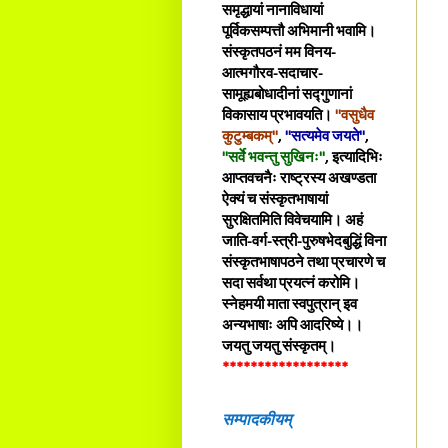
समृद्धायां नानाविधायां
पूर्विकसम्पत्तौ अभिमानी भवामि।
संस्कृतपठनं मम विनय-
आत्मगौरव-सदाचार-
सामूह्यबोधादीनां सद्गुणानां
विकासाय प्रभावयति।
"वसुधैव
कुटुम्बकम्"
,
"सत्यमेव जयते"
,
"सर्वे भवन्तु सुखिनः"
, इत्यादिभिः
आप्तवचनैः राष्ट्रस्य अखण्डता
ऐक्यं च संस्कृतभाषायां
सुरक्षितमिति विवेचयामि। अहं
जाति-वर्ग-स्त्री-पुरुषभेदबुद्धिं विना
संस्कृतभाषापठने तथा प्रचारणे च
सदा सर्वथा प्रयत्नं करोमि।
स्नेहमयी माता स्वपुत्रान् इव
अन्यभाषाः अपि आदरिष्ये।।
जयतु जयतु संस्कृतम्।
******************
सम्पादकीयम्