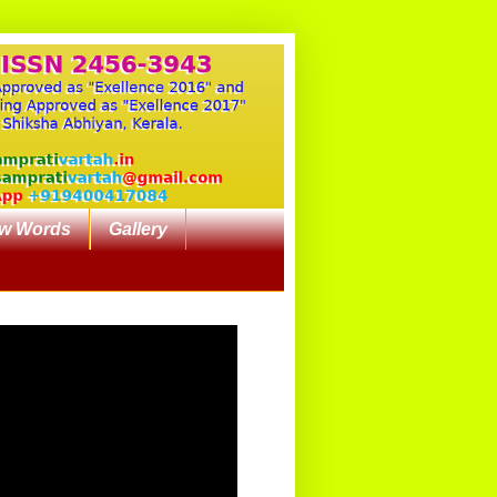
w Words
Gallery