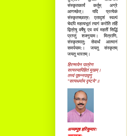
संस्कृतकार्यं कर्तुम् अग्रे
आगच्छेत्। यदि प्रत्येकं
संस्कृतच्छात्र: एतादृशं स्वल्पं
चेदपि महत्वभूतं त्यागं करोति तर्हि
द्वित्रेषु वर्षेषु एव वयं महतीं सिद्धिं
प्राप्तुं शक्नुयाम। मित्राणि,
संस्कृतमातु: सेवार्थं आत्मानं
समर्पयाम:। जयतु संस्कृतम्
जयतु भारतम्।
हिरण्मयेन पात्रेण
सत्यस्यापिहितं मुखम्।
तत्त्वं पूषन्नपावृणु
"सत्यधर्माय दृष्टये"॥
अय्यम्पुष़ हरिकुमारः