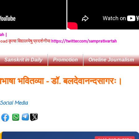
tah |
 कृत्वा विद्यालयेषु प्रदर्शनीया
https://twitter.com/samprativartah
Sanskrit in Daily
Promotion
Oneline Journalism
ा भवितव्या - डॉ. बलदेवानन्दसागरः।
Social Media