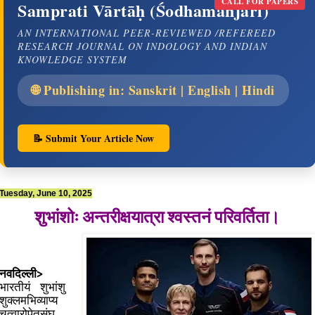
CALL FOR PAPERS
Samprati Vārtāḥ (Śodhamañjarī)
AN INTERNATIONAL PEER-REVIEWED /REFEREED
RESEARCH JOURNAL ON INDOLOGY AND INDIAN
KNOWLEDGE SYSTEM
🌐 Publishing in: Sanskrit | English | Hindi
📝 Submit Your Article Now
Tuesday, June 10, 2025
शुभांशोः अन्तरीक्षयात्रा श्वस्तनं परिवर्तिता।
नवदिल्ली>
भारतीयं शुभांशु
शुक्लमभिव्याप्य
चत्वारोपेतसंघ