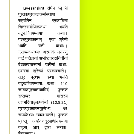
Livesanskrit संघेन ब्लू पी
पुस्तकप्रकाशकसंस्थायाः
सहयोगेन प्रकाशिता
चित्रसंयोजितकथा भवति
वटुकच्चियम्मायाः कथा।
पञ्चपुस्तकानाम् एका श्रेणी
भवति यक्षी कथाः।
ग्राम्यकथाभ्यः अस्माकं मनस्सु
गाढं पतितानां अभीष्टवरदायिनीनां
देवतात्वमाप्तानां यक्षीणां कथाः
एवास्यां श्रेण्यां प्रकाश्यन्ते।
तत्र प्रथमा कथा भवति
वटुकच्चियम्मायाः कथा। 110
रूप्यकमूल्यात्मकमिदं पुस्तकं
सप्तम्बर मासस्य
दशमदिनाङ्कपर्यन्तं (10.9.21)
प्राक्प्रकाशनमूल्येभ्यः 95
रूप्यकेभ्यः उपलभ्यतते। पुस्तकं
प्राप्तुं अधोदत्तदूरवाणीसंख्यायां
वाट्स् आप् द्वारा सम्पर्कः