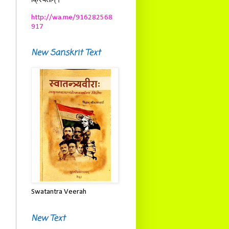
क्रियताम्।
http://wa.me/916282568
917
New Sanskrit Text
Swatantra Veerah
New Text