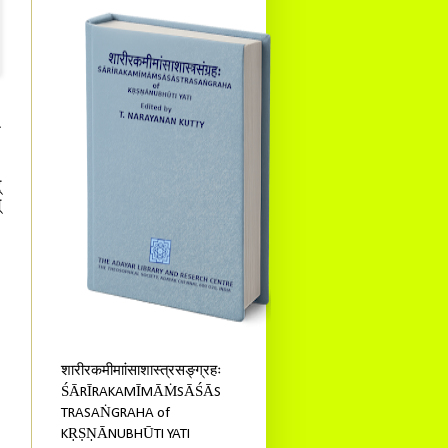
ि
्
्
शारीरकमीमाांसाशास्त्रसङ्ग्रहः
ŚĀRĪRAKAMĪMĀṀSĀŚĀS
TRASAṄGRAHA of
KṚṢṆĀNUBHŪTI YATI