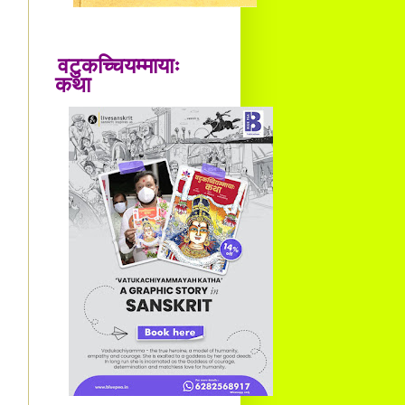
वटुकच्चियम्मायाः
कथा