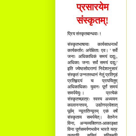
प्रसारयेम
संस्कृतम्!
प्रिय संस्कृतबान्धवाः !
संस्कृतभाषायाः कार्यसाधनार्थं
कार्यकर्तार: अपेक्षिता: एव। ' सर्वे
जनाः अधिकाधिकं समयं दद्यु:,
अधिका: जना: सर्वं समयं दद्यु:'
इति ज्येष्ठसोदराणां निदेशानुसारं
संस्कृतं उन्नतस्थानं नेतुं प्रतिगृहं
प्रतिहृदयं च प्रापयितुम्
अधिकाधिकाः युवानः पूर्णं समयं
समर्पयेयुः। प्रत्येकं
संस्कृतच्छात्रः स्वस्य अध्ययन
कालानन्तरम्, उद्योगप्रवेशात्
पूर्वम् न्यूनातिन्यूनम् एकं वर्षं
संस्कृताय समर्पयेत्। वेतनेन
विना, अन्यव्यक्तिगत-आकाङ्क्षा
विना पूर्णसमर्पणभावेन भारते यत्र
कुत्रापि सूचितं यत्किमपि