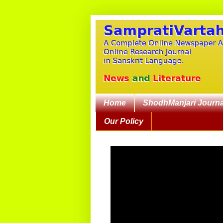
Home
ShodhManjari Journa
Our Policy