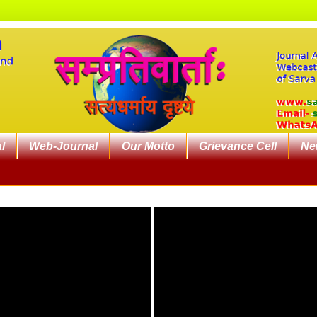
l
Web-Journal
Our Motto
Grievance Cell
Ne