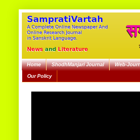
Home
ShodhManjari Journal
Web-Journ
Our Policy