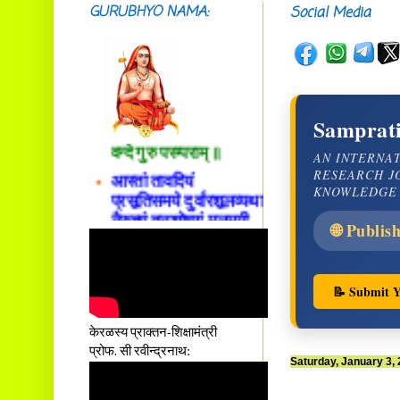
GURUBHYO NAMA:
Social Media
सदाशिवसमारम्भां
शङ्कराचार्य मध्यमाम्।
अस्मदाचार्यपर्यन्तां
Samprati
वन्दे गुरु परम्पराम् ॥
AN INTERNA
आस्तां तावदियं
RESEARCH J
प्रसूतिसमये दुर्वारशूलव्यथा
KNOWLEDGE
नैरुच्यं तनुशोषणं मलमयी
शय्या च सांवत्सरी ।
🌐 Publis
एकस्यापि न गर्भ-भार-भरण-
क्लेशस्य यस्याः क्षमो
दातुं निष्कृतिमुन्नतोऽपि
📝 Submit Y
तनयस्तस्यैः जनन्यै
नमः॥–
केरळस्य प्राक्तन-शिक्षामंत्री
प्रोफ. सी रवीन्द्रनाथ:
Saturday, January 3,