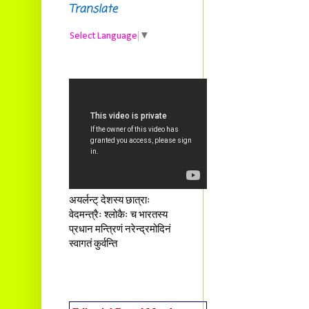
Translate
Select Language
▼
अयर्लन्ट् देशस्य छात्राः
वेदमन्त्रैः श्लोकैः च भारतस्य
प्रधान मन्त्रिणं नरेन्द्रमोदिनं
स्वागतं कुर्वन्ति