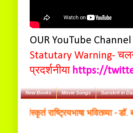
OUR YouTube Channe
Statutary Warning-
चलन 
प्रदर्शनीया
https://twit
New Books
Movie Songs
Sanskrit in Da
ैः संस्कृतं राष्ट्रियभाषा भवितव्या - डॉ. बलद