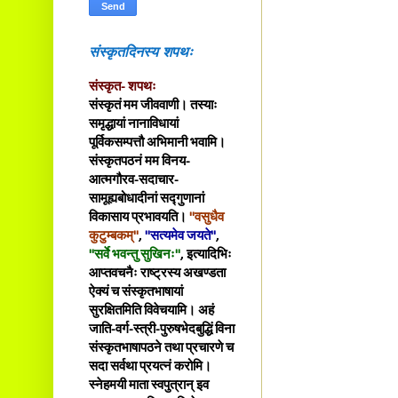
संस्कृतदिनस्य शपथः
संस्कृत- शपथः
संस्कृतं मम जीववाणी। तस्याः
समृद्धायां नानाविधायां
पूर्विकसम्पत्तौ अभिमानी भवामि।
संस्कृतपठनं मम विनय-
आत्मगौरव-सदाचार-
सामूह्यबोधादीनां सद्गुणानां
विकासाय प्रभावयति।
"वसुधैव
कुटुम्बकम्"
,
"सत्यमेव जयते"
,
"सर्वे भवन्तु सुखिनः"
, इत्यादिभिः
आप्तवचनैः राष्ट्रस्य अखण्डता
ऐक्यं च संस्कृतभाषायां
सुरक्षितमिति विवेचयामि। अहं
जाति-वर्ग-स्त्री-पुरुषभेदबुद्धिं विना
संस्कृतभाषापठने तथा प्रचारणे च
सदा सर्वथा प्रयत्नं करोमि।
स्नेहमयी माता स्वपुत्रान् इव