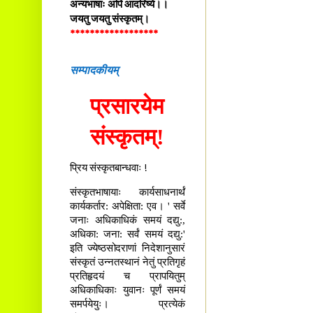
अन्यभाषाः अपि आदरिष्ये।।
जयतु जयतु संस्कृतम्।
******************
सम्पादकीयम्
प्रसारयेम
संस्कृतम्!
प्रिय संस्कृतबान्धवाः !
संस्कृतभाषायाः कार्यसाधनार्थं
कार्यकर्तार: अपेक्षिता: एव। ' सर्वे
जनाः अधिकाधिकं समयं दद्यु:,
अधिका: जना: सर्वं समयं दद्यु:'
इति ज्येष्ठसोदराणां निदेशानुसारं
संस्कृतं उन्नतस्थानं नेतुं प्रतिगृहं
प्रतिहृदयं च प्रापयितुम्
अधिकाधिकाः युवानः पूर्णं समयं
समर्पयेयुः। प्रत्येकं