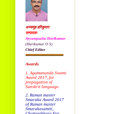
अय्यम्पुष़ हरिकुमारः
सम्पादकः
Ayyampuzha Harikumar
(Harikumar O S)
Chief Editor
Awards
1. Agamananda Swami
Award 2017, f
or
propagation of
Sanskrit language.
2. Raman master
Smaraka Award 2017
of Raman master
Smarakasamiti,
Chottanikkara.
For