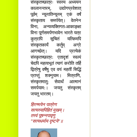
संस्कृतच्छात्रः स्वस्य अध्ययन
कालानन्तरम्, उद्योगप्रवेशात्
पूर्वम् न्यूनातिन्यूनम् एकं वर्षं
संस्कृताय समर्पयेत्। वेतनेन
विना, अन्यव्यक्तिगत-आकाङ्क्षा
विना पूर्णसमर्पणभावेन भारते यत्र
कुत्रापि सूचितं यत्किमपि
संस्कृतकार्यं कर्तुम् अग्रे
आगच्छेत्। यदि प्रत्येकं
संस्कृतच्छात्र: एतादृशं स्वल्पं
चेदपि महत्वभूतं त्यागं करोति तर्हि
द्वित्रेषु वर्षेषु एव वयं महतीं सिद्धिं
प्राप्तुं शक्नुयाम। मित्राणि,
संस्कृतमातु: सेवार्थं आत्मानं
समर्पयाम:। जयतु संस्कृतम्
जयतु भारतम्।
हिरण्मयेन पात्रेण
सत्यस्यापिहितं मुखम्।
तत्त्वं पूषन्नपावृणु
"सत्यधर्माय दृष्टये"॥