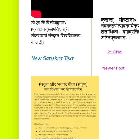
क्रान्स् मोण्टाना>
स
डॉ.एम् सि.दिलीपकुमारः
नववत्सरोत्सवकार्यक्
(प्राक्तन-कुलपतिः, श्री
शताधिकाः दाहव्रणिता
शंकराचार्य संस्कृत-विश्वविद्यालयः
अग्निप्रकाण्डः।
कालटी)
at
2:10 PM
New Sanskrit Text
Newer Post