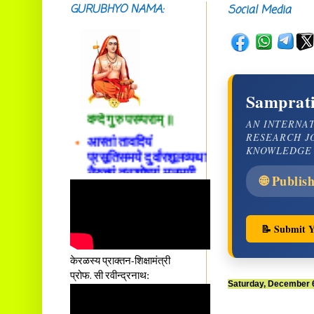
GURUBHYO NAMA:
Social Media
सदाशिवसमारम्भां
शङ्कराचार्य मध्यमाम्।
अस्मदाचार्यपर्यन्तां
Samprati
वन्दे गुरु परम्पराम् ॥
AN INTERNA
आस्तां तावदियं
RESEARCH J
प्रसूतिसमये दुर्वारशूलव्यथा
KNOWLEDGE
नैरुच्यं तनुशोषणं मलमयी
शय्या च सांवत्सरी ।
🌐 Publis
एकस्यापि न गर्भ-भार-भरण-
क्लेशस्य यस्याः क्षमो
दातुं निष्कृतिमुन्नतोऽपि
📝 Submit Y
तनयस्तस्यैः जनन्यै
नमः॥–
केरळस्य प्राक्तन-शिक्षामंत्री
प्रोफ. सी रवीन्द्रनाथ:
Saturday, December 