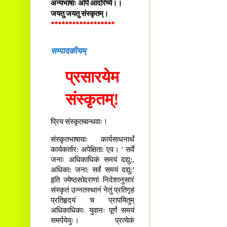
अन्यभाषाः अपि आदरिष्ये।।
जयतु जयतु संस्कृतम्।
******************
सम्पादकीयम्
प्रसारयेम
संस्कृतम्!
प्रिय संस्कृतबान्धवाः !
संस्कृतभाषायाः कार्यसाधनार्थं
कार्यकर्तार: अपेक्षिता: एव। ' सर्वे
जनाः अधिकाधिकं समयं दद्यु:,
अधिका: जना: सर्वं समयं दद्यु:'
इति ज्येष्ठसोदराणां निदेशानुसारं
संस्कृतं उन्नतस्थानं नेतुं प्रतिगृहं
प्रतिहृदयं च प्रापयितुम्
अधिकाधिकाः युवानः पूर्णं समयं
समर्पयेयुः। प्रत्येकं