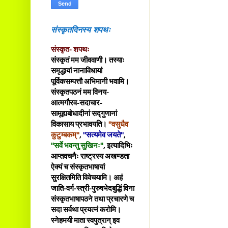
संस्कृतदिनस्य शपथः
संस्कृत- शपथः
संस्कृतं मम जीववाणी। तस्याः
समृद्धायां नानाविधायां
पूर्विकसम्पत्तौ अभिमानी भवामि।
संस्कृतपठनं मम विनय-
आत्मगौरव-सदाचार-
सामूह्यबोधादीनां सद्गुणानां
विकासाय प्रभावयति।
"वसुधैव
कुटुम्बकम्"
,
"सत्यमेव जयते"
,
"सर्वे भवन्तु सुखिनः"
, इत्यादिभिः
आप्तवचनैः राष्ट्रस्य अखण्डता
ऐक्यं च संस्कृतभाषायां
सुरक्षितमिति विवेचयामि। अहं
जाति-वर्ग-स्त्री-पुरुषभेदबुद्धिं विना
संस्कृतभाषापठने तथा प्रचारणे च
सदा सर्वथा प्रयत्नं करोमि।
स्नेहमयी माता स्वपुत्रान् इव