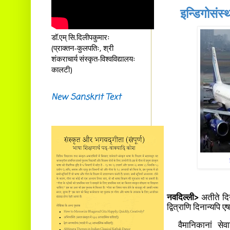
इन्डिगोसंस
डॉ.एम् सि.दिलीपकुमारः
(प्राक्तन-कुलपतिः, श्री
शंकराचार्य संस्कृत-विश्वविद्यालयः
कालटी)
New Sanskrit Text
नवदिल्ली>
अतीते दिन
द्वित्राणि दिनान्यपि 
वैमानिकानां सेवानि