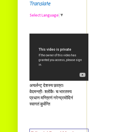
Translate
Select Language
▼
अयर्लन्ट् देशस्य छात्राः
वेदमन्त्रैः श्लोकैः च भारतस्य
प्रधान मन्त्रिणं नरेन्द्रमोदिनं
स्वागतं कुर्वन्ति