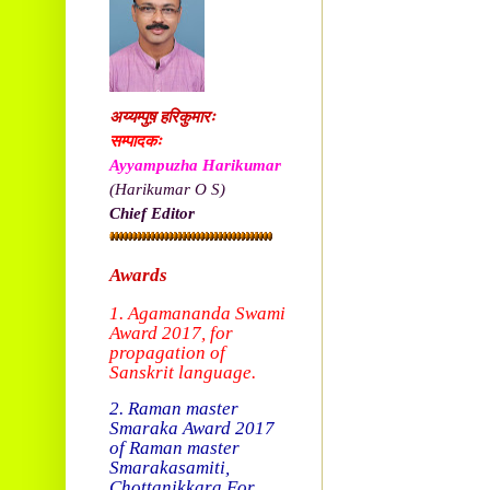
अय्यम्पुष़ हरिकुमारः
सम्पादकः
Ayyampuzha Harikumar
(Harikumar O S)
Chief Editor
Awards
1. Agamananda Swami
Award 2017, f
or
propagation of
Sanskrit language.
2. Raman master
Smaraka Award 2017
of Raman master
Smarakasamiti,
Chottanikkara.
For