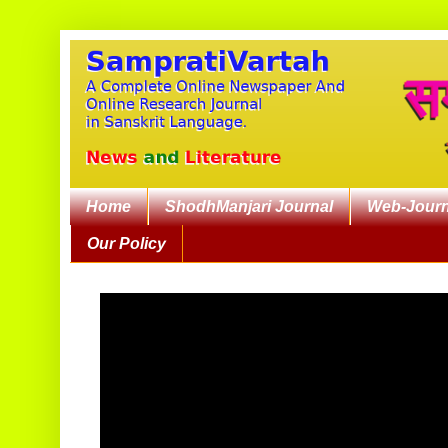
Home
ShodhManjari Journal
Web-Journ
Our Policy