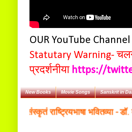
OUR YouTube Channe
Statutary Warning-
चलन 
प्रदर्शनीया
https://twit
New Books
Movie Songs
Sanskrit in Da
गैः संस्कृतं राष्ट्रियभाषा भवितव्या - डॉ. बल