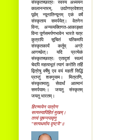
संस्कृतच्छात्रः स्वस्य अध्ययन
कालानन्तरम्, उद्योगप्रवेशात्
पूर्वम् न्यूनातिन्यूनम् एकं वर्षं
संस्कृताय समर्पयेत्। वेतनेन
विना, अन्यव्यक्तिगत-आकाङ्क्षा
विना पूर्णसमर्पणभावेन भारते यत्र
कुत्रापि सूचितं यत्किमपि
संस्कृतकार्यं कर्तुम् अग्रे
आगच्छेत्। यदि प्रत्येकं
संस्कृतच्छात्र: एतादृशं स्वल्पं
चेदपि महत्वभूतं त्यागं करोति तर्हि
द्वित्रेषु वर्षेषु एव वयं महतीं सिद्धिं
प्राप्तुं शक्नुयाम। मित्राणि,
संस्कृतमातु: सेवार्थं आत्मानं
समर्पयाम:। जयतु संस्कृतम्
जयतु भारतम्।
हिरण्मयेन पात्रेण
सत्यस्यापिहितं मुखम्।
तत्त्वं पूषन्नपावृणु
"सत्यधर्माय दृष्टये"॥