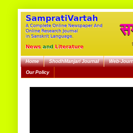
Home
ShodhManjari Journal
Web-Journ
Our Policy