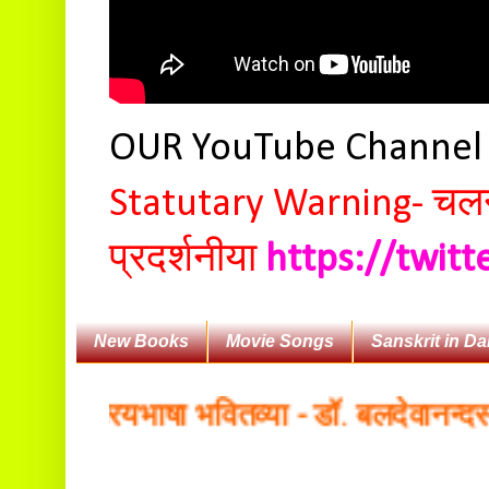
OUR YouTube Channe
Statutary Warning-
चलन 
प्रदर्शनीया
https://twit
New Books
Movie Songs
Sanskrit in Da
 राष्ट्रियभाषा भवितव्या - डॉ. बलदेवानन्दसागर