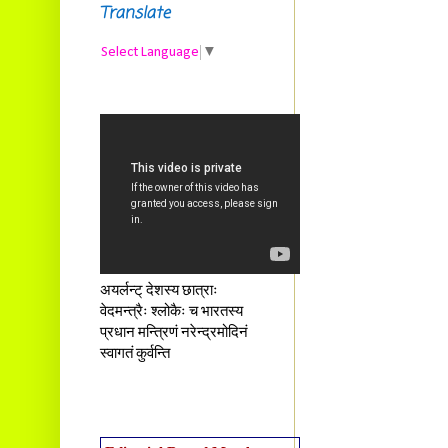
Translate
Select Language
▼
अयर्लन्ट् देशस्य छात्राः
वेदमन्त्रैः श्लोकैः च भारतस्य
प्रधान मन्त्रिणं नरेन्द्रमोदिनं
स्वागतं कुर्वन्ति