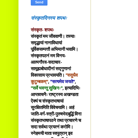
संस्कृतदिनस्य शपथः
संस्कृत- शपथः
संस्कृतं मम जीववाणी। तस्याः
समृद्धायां नानाविधायां
पूर्विकसम्पत्तौ अभिमानी भवामि।
संस्कृतपठनं मम विनय-
आत्मगौरव-सदाचार-
सामूह्यबोधादीनां सद्गुणानां
विकासाय प्रभावयति।
"वसुधैव
कुटुम्बकम्"
,
"सत्यमेव जयते"
,
"सर्वे भवन्तु सुखिनः"
, इत्यादिभिः
आप्तवचनैः राष्ट्रस्य अखण्डता
ऐक्यं च संस्कृतभाषायां
सुरक्षितमिति विवेचयामि। अहं
जाति-वर्ग-स्त्री-पुरुषभेदबुद्धिं विना
संस्कृतभाषापठने तथा प्रचारणे च
सदा सर्वथा प्रयत्नं करोमि।
स्नेहमयी माता स्वपुत्रान् इव