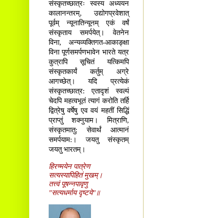
संस्कृतच्छात्रः स्वस्य अध्ययन
कालानन्तरम्, उद्योगप्रवेशात्
पूर्वम् न्यूनातिन्यूनम् एकं वर्षं
संस्कृताय समर्पयेत्। वेतनेन
विना, अन्यव्यक्तिगत-आकाङ्क्षा
विना पूर्णसमर्पणभावेन भारते यत्र
कुत्रापि सूचितं यत्किमपि
संस्कृतकार्यं कर्तुम् अग्रे
आगच्छेत्। यदि प्रत्येकं
संस्कृतच्छात्र: एतादृशं स्वल्पं
चेदपि महत्वभूतं त्यागं करोति तर्हि
द्वित्रेषु वर्षेषु एव वयं महतीं सिद्धिं
प्राप्तुं शक्नुयाम। मित्राणि,
संस्कृतमातु: सेवार्थं आत्मानं
समर्पयाम:। जयतु संस्कृतम्
जयतु भारतम्।
हिरण्मयेन पात्रेण
सत्यस्यापिहितं मुखम्।
तत्त्वं पूषन्नपावृणु
"सत्यधर्माय दृष्टये"॥