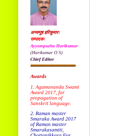
अय्यम्पुष़ हरिकुमारः
सम्पादकः
Ayyampuzha Harikumar
(Harikumar O S)
Chief Editor
Awards
1. Agamananda Swami
Award 2017, f
or
propagation of
Sanskrit language.
2. Raman master
Smaraka Award 2017
of Raman master
Smarakasamiti,
Chottanikkara.
For