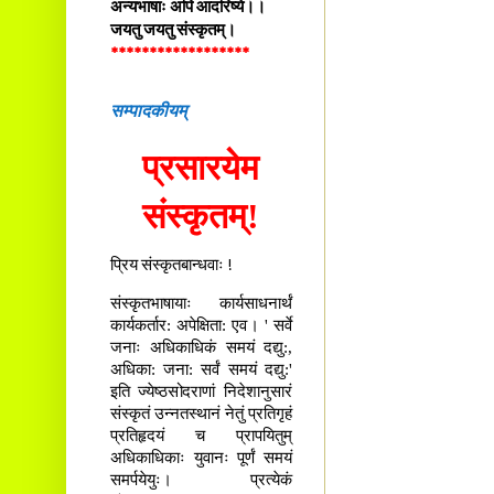
अन्यभाषाः अपि आदरिष्ये।।
जयतु जयतु संस्कृतम्।
******************
सम्पादकीयम्
प्रसारयेम
संस्कृतम्!
प्रिय संस्कृतबान्धवाः !
संस्कृतभाषायाः कार्यसाधनार्थं
कार्यकर्तार: अपेक्षिता: एव। ' सर्वे
जनाः अधिकाधिकं समयं दद्यु:,
अधिका: जना: सर्वं समयं दद्यु:'
इति ज्येष्ठसोदराणां निदेशानुसारं
संस्कृतं उन्नतस्थानं नेतुं प्रतिगृहं
प्रतिहृदयं च प्रापयितुम्
अधिकाधिकाः युवानः पूर्णं समयं
समर्पयेयुः। प्रत्येकं