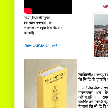
अप
डॉ.एम् सि.दिलीपकुमारः
(प्राक्तन-कुलपतिः, श्री
शंकराचार्य संस्कृत-विश्वविद्यालयः
कालटी)
New Sanskrit Text
नवदिल्ली>
उत्तरप्रदे
सि सि टि वी दृश्या
सविशेषान्वेषणसंस्थय
गणनावसरे धनं तेषा
अधिगतानि। रामम
समर्पितधनगणनकेन्द
दिनानां सि सी टि वि द