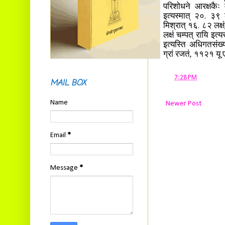
परिशोधने आरक्षकैः 
इत्यस्मात् २०. ३९ ल
मिश्रात् १६. ८२ लक्ष
लक्षं चम्पत् रायि इ
इत्यस्ति अधिगतसंख्य
ग्रां रजतं, ११२१ यू
at
7:28 PM
MAIL BOX
Name
Newer Post
Email
*
Message
*