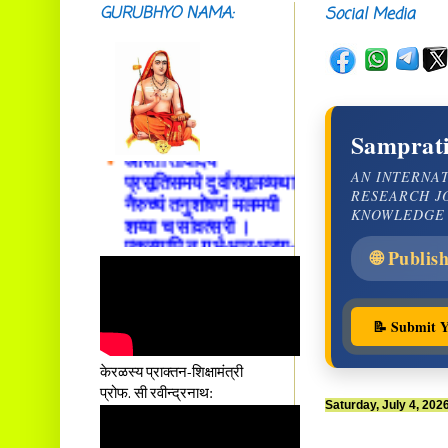
GURUBHYO NAMA:
Social Media
सदाशिवसमारम्भां
शङ्कराचार्य मध्यमाम्।
अस्मदाचार्यपर्यन्तां
वन्दे गुरु परम्पराम् ॥
Samprati
आस्तां तावदियं
प्रसूतिसमये दुर्वारशूलव्यथा
AN INTERNA
नैरुच्यं तनुशोषणं मलमयी
RESEARCH J
शय्या च सांवत्सरी ।
KNOWLEDGE
एकस्यापि न गर्भ-भार-भरण-
क्लेशस्य यस्याः क्षमो
🌐 Publis
दातुं निष्कृतिमुन्नतोऽपि
तनयस्तस्यैः जनन्यै
नमः॥–
📝 Submit Y
केरळस्य प्राक्तन-शिक्षामंत्री
प्रोफ. सी रवीन्द्रनाथ:
Saturday, July 4, 202